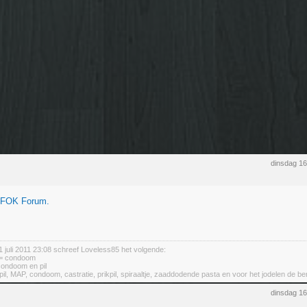
dinsdag 1
 FOK Forum.
juli 2011 23:08 schreef Loveless85 het volgende:
 = condoom
condoom en pil
pil, MAP, condoom, castratie, prikpil, spiraaltje, zaaddodende pasta en voor het jodelen de be
dinsdag 1