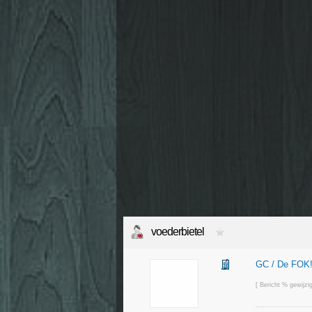
voederbietel
GC / De FOK!
[ Bericht % gewijz