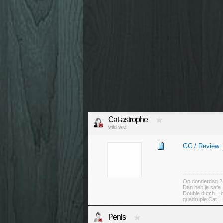
Cat-astrophe
wild wief
GC / Review:
Op donderdag 21 
Dan heb je safe
Double dutch = 
quadruple Cat = 
Penls