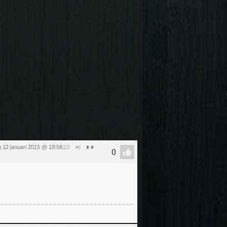
12 januari 2015 @ 19:58
:03
#8