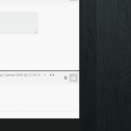
g 7 januari 2015 @ 17:19
:56
#7