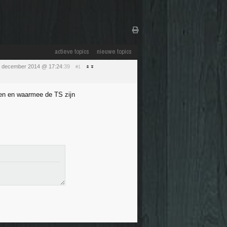
actieve topics
nieuwe topics
 december 2014 @ 17:24
:39
#1
len en waarmee de TS zijn