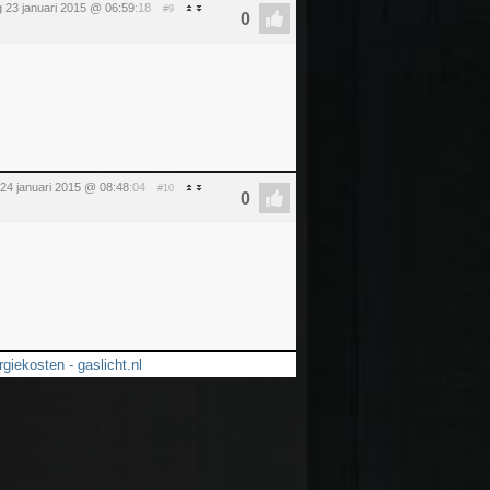
g 23 januari 2015 @ 06:59
:18
#9
 24 januari 2015 @ 08:48
:04
#10
giekosten - gaslicht.nl