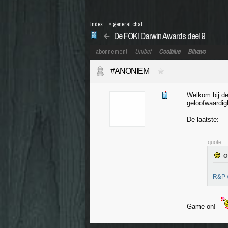
Index
»
general chat
De FOK! Darwin Awards deel 9
abonnement
Unibet
Coolblue
Bitvavo
#ANONIEM
Welkom bij de
geloofwaardigh
De laatste:
quote:
R&P /
Game on!