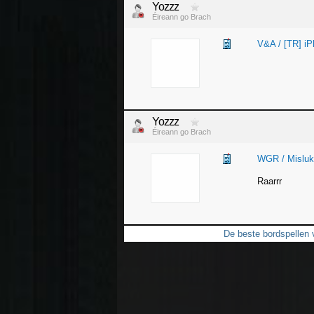
Yozzz
Éireann go Brach
V&A / [TR] i
Yozzz
Éireann go Brach
WGR / Mislukt
Raarrr
De beste bordspellen 