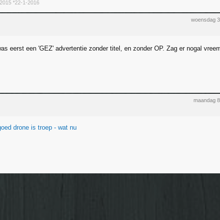
2015 *22-1-2016
woensdag 3
was eerst een 'GEZ' advertentie zonder titel, en zonder OP. Zag er nogal vree
maandag 8
ed drone is troep - wat nu