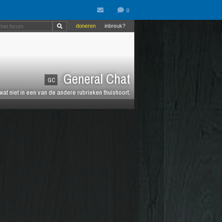
doneren
inbreuk?
General Chat
GC
 wat niet in een van de andere rubrieken thuishoort.