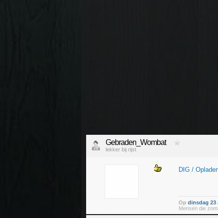
Gebraden_Wombat
lekker bij rijst
DIG / Opladen
Op
dinsdag 23 
Mensen die zomaa