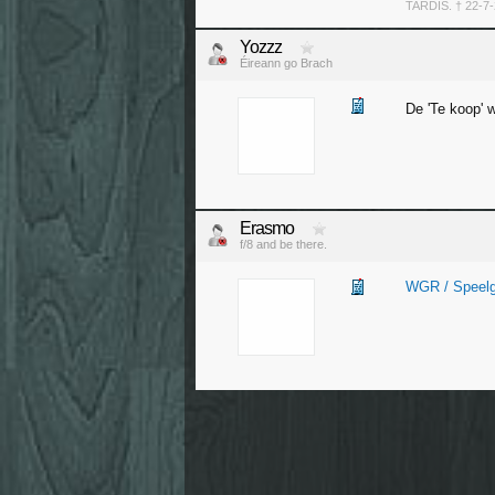
TARDIS. † 22-7-
Yozzz
Éireann go Brach
De 'Te koop' 
Erasmo
f/8 and be there.
WGR / Speelgo