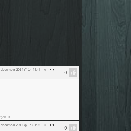
6 december 2014 @ 14:44
:45
#5
rgen uit
6 december 2014 @ 14:54
:07
#6