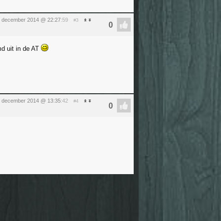
 december 2014 @ 22:27
:59
#3
md uit in de AT
 december 2014 @ 13:35
:42
#4