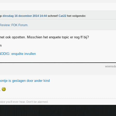
Op
dinsdag 16 december 2014 14:44
schreef
Cat22
het volgende:
 Review: FOK Forum.
net ook opzetten. Misschien het enquete topic er nog ff bij?
n
ODIG: enquête invullen
woensda
ontje is geslagen door ander kind
.
voice you'll ever hear. Don't be alarmed.