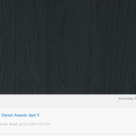
woensdag 3
 Darwin Awards deel 9
igd door BrandX op 03-12-2014 22:57
:04
]