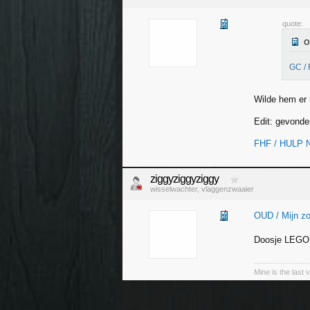
quote:
GC /
Wilde hem er 
Edit: gevonde
FHF / HULP N
ziggyziggyziggy
wisselwachter, vlaggenzwaaier
OUD / Mijn zo
Doosje LEGO
Mine is the last 