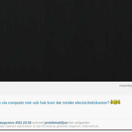
maandag 
 via computer met usb hub kost dat minder electriciteitskosten?
augustus 2011 23:18
schreef
problematiQue
het volgende:
r claimen dat A beter is dan B moet je gewoon negeren. Internetruis.