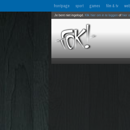
frontpage
sport
games
film & tv
web
Je bent niet ingelogd.
Klik hier om in te loggen
of
hier 