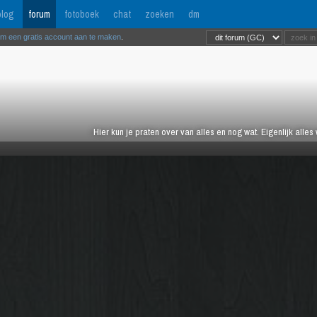
log
forum
fotoboek
chat
zoeken
dm
om een gratis account aan te maken
.
Hier kun je praten over van alles en nog wat. Eigenlijk alles