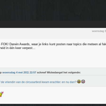
woensdag 3
 FOK! Darwin Awards, waar je links kunt posten naar topics die meteen al fa
eid in één keer verpest...
Op
woensdag 4 mei 2011 22:57
schreef Wickedangel het volgende:
 de vriendin van de circusartiest kwam erachter. en nu dan?