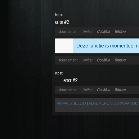
Index
error #2
abonnement
Unibet
Coolblue
Bitvavo
Deze functie is momenteel n
abonnement
Unibet
Coolblue
Bitvavo
Index
error #2
abonnement
Unibet
Coolblue
Bitvavo
PRIVACYBELEID
|
ALGEMENE VOORWAARDE