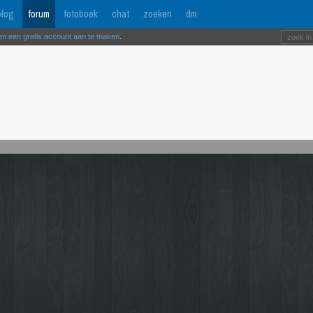
log
forum
fotoboek
chat
zoeken
dm
om een gratis account aan te maken
.