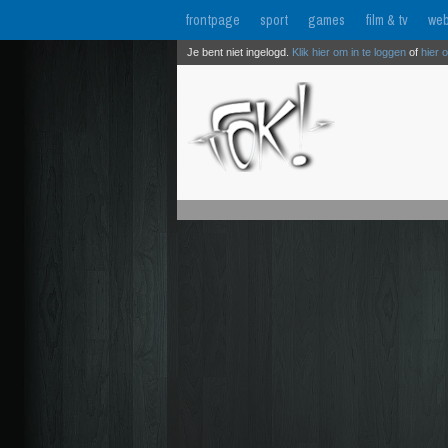
frontpage
sport
games
film & tv
web
Je bent niet ingelogd.
Klik hier om in te loggen
of
hier 