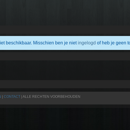
iet beschikbaar. Misschien ben je niet
ingelogd
of heb je geen t
N
|
CONTACT
| ALLE RECHTEN VOORBEHOUDEN