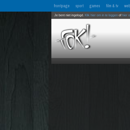
frontpage
sport
games
film & tv
web
Je bent niet ingelogd.
Klik hier om in te loggen
of
hier 