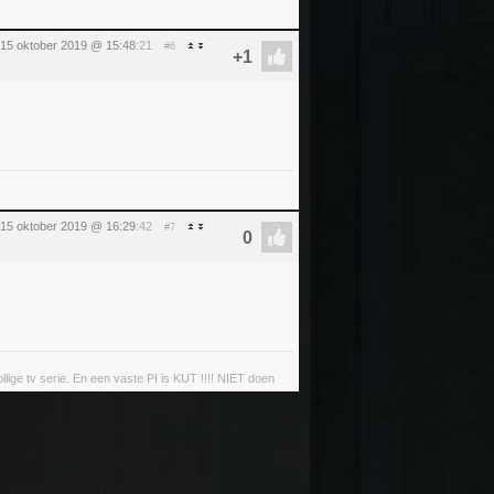
 15 oktober 2019 @ 15:48
:21
#6
 15 oktober 2019 @ 16:29
:42
#7
llige tv serie. En een vaste PI is KUT !!!! NIET doen