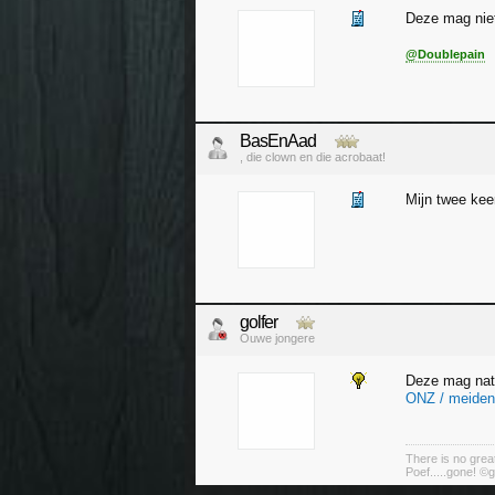
Deze mag niet 
@Doublepain
BasEnAad
, die clown en die acrobaat!
Mijn twee keer
golfer
Ouwe jongere
Deze mag natu
ONZ / meiden
There is no great
Poef.....gone! ©g