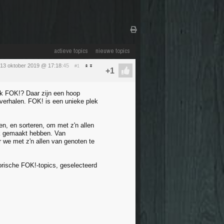
actieve topics
nieuwe topics
13 oktober 2019 @ 17:18
:45
#1
jk FOK!? Daar zijn een hoop
verhalen. FOK! is een unieke plek
, en sorteren, om met z'n allen
iek gemaakt hebben. Van
r we met z'n allen van genoten te
torische FOK!-topics, geselecteerd