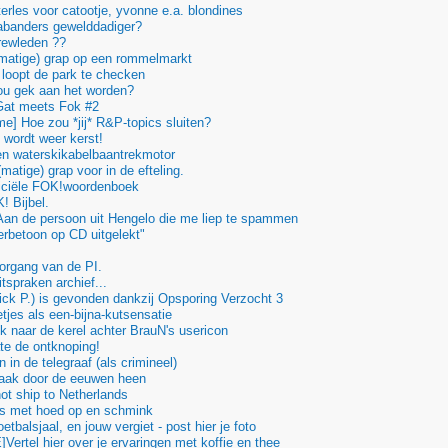
rles voor catootje, yvonne e.a. blondines
abanders gewelddadiger?
rewleden ??
matige) grap op een rommelmarkt
 loopt de park te checken
ou gek aan het worden?
Gat meets Fok #2
e] Hoe zou *jij* R&P-topics sluiten?
 wordt weer kerst!
en waterskikabelbaantrekmotor
atige) grap voor in de efteling.
ficiële FOK!woordenboek
 Bijbel.
an de persoon uit Hengelo die me liep te spammen
rbetoon op CD uitgelekt"
organg van de PI.
spraken archief...
Rick P.) is gevonden dankzij Opsporing Verzocht 3
etjes als een-bijna-kutsensatie
 naar de kerel achter BrauN's usericon
te de ontknoping!
in de telegraaf (als crimineel)
aak door de eeuwen heen
ot ship to Netherlands
js met hoed op en schmink
tbalsjaal, en jouw vergiet - post hier je foto
Vertel hier over je ervaringen met koffie en thee