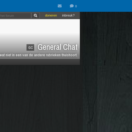
doneren
inbreuk?
General Chat
GC
 wat niet in een van de andere rubrieken thuishoort.