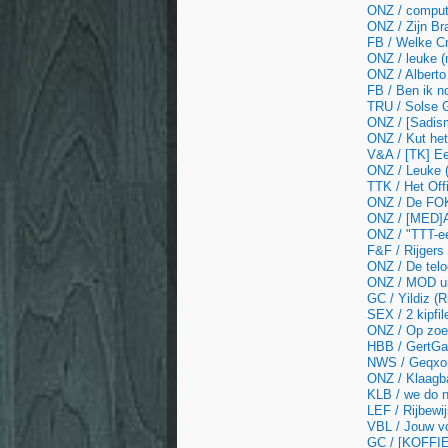
ONZ / compute
ONZ / Zijn Br
FB / Welke C
ONZ / leuke (
ONZ / Alberto
FB / Ben ik n
TRU / Solse 
ONZ / [Sadism
ONZ / Kut het
V&A / [TK] E
ONZ / Leuke (m
TTK / Het Of
ONZ / De FOK!
ONZ / [MED]A
ONZ / "TTT-ee
F&F / Rijgers
ONZ / De telo
ONZ / MOD uit
GC / Yildiz (
SEX / 2 kipfil
ONZ / Op zoek
HBB / GertGa
NWS / Geqxon 
ONZ / Klaagb
KLB / we do n
LEF / Rijbewi
VBL / Jouw voe
GC / [KOFFIE]