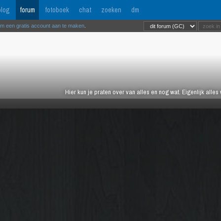
log
forum
fotoboek
chat
zoeken
dm
om een gratis account aan te maken
.
Hier kun je praten over van alles en nog wat. Eigenlijk alles