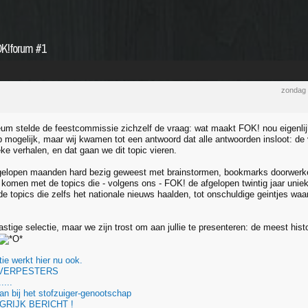
OK!forum #1
zondag 
leum stelde de feestcommissie zichzelf de vraag: wat maakt FOK! nou eigenli
 mogelijk, maar wij kwamen tot een antwoord dat alle antwoorden insloot: de 
ke verhalen, en dat gaan we dit topic vieren.
gelopen maanden hard bezig geweest met brainstormen, bookmarks doorwerken
 te komen met de topics die - volgens ons - FOK! de afgelopen twintig jaar un
 topics die zelfs het nationale nieuws haalden, tot onschuldige geintjes waa
stige selectie, maar we zijn trost om aan jullie te presenteren: de meest his
ie werkt hier nu ook.
-VERPESTERS
....
an bij het stofzuiger-genootschap
GRIJK BERICHT !