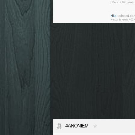
[ Bericht 0% gewij
Hier
schreef to
Faux is een FOK!
#ANONIEM