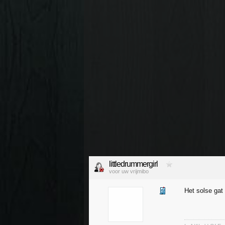
littledrummergirl
voor uw vrijmibo
Het solse gat