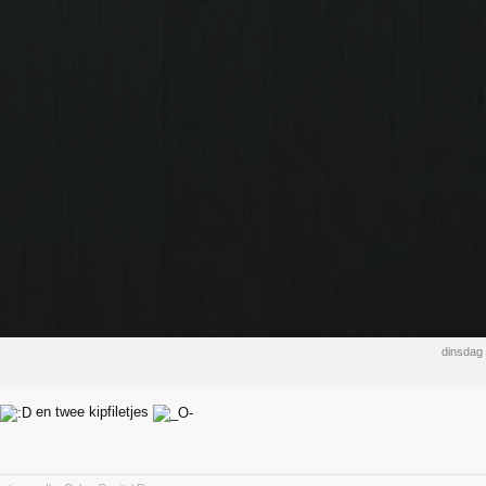
dinsdag
en twee kipfiletjes