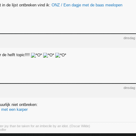
in de lijst ontbreken vind ik:
ONZ / Een dagje met de baas meelopen
dinsdag
 de helft topic!!!!
dinsdag
urlijk niet ontbreken:
 met een karper
er joy than be taken for an imbecile by an idiot. (Oscar Wilde)
olfer