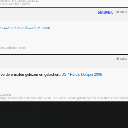
oticons, I'm Colon Capital D
 a bosom for a pillow!
Moderator
dinsdag
en waterskikabelbaantrekmotor
en verdichtet sein
dinsdag
eerdere malen gelezen en gelachen..
US / Foto's Defqon 2006
utlultrut
rige opdonders met een kaas fixatie., en Lucie Ball die gillend op een tafel staat in een oudbo