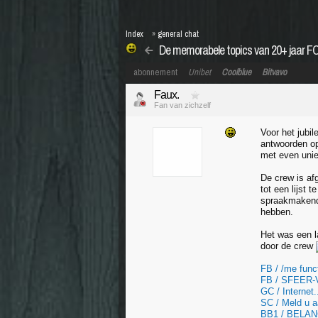
Index
»
general chat
De memorabele topics van 20+ jaar F
abonnement
Unibet
Coolblue
Bitvavo
Faux.
Fan van zichzelf
Voor het jubi
antwoorden op
met even unie
De crew is af
tot een lijst
spraakmakende
hebben.
Het was een la
door de crew
FB / /me funct
FB / SFEER
GC / Internet..
SC / Meld u a
BB1 / BELAN