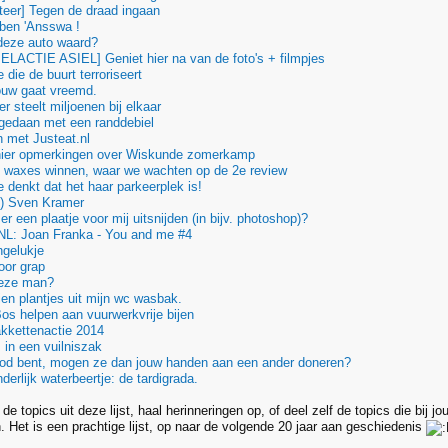
eer] Tegen de draad ingaan
 ben 'Ansswa !
deze auto waard?
LACTIE ASIEL] Geniet hier na van de foto's + filmpjes
die de buurt terroriseert
ouw gaat vreemd.
 steelt miljoenen bij elkaar
gedaan met een randdebiel
 met Justeat.nl
ier opmerkingen over Wiskunde zomerkamp
an waxes winnen, waar we wachten op de 2e review
 denkt dat het haar parkeerplek is!
) Sven Kramer
er een plaatje voor mij uitsnijden (in bijv. photoshop)?
NL: Joan Franka - You and me #4
ngelukje
oor grap
deze man?
ien plantjes uit mijn wc wasbak.
os helpen aan vuurwerkvrije bijen
kkettenactie 2014
 in een vuilniszak
dood bent, mogen ze dan jouw handen aan een ander doneren?
erlijk waterbeertje: de tardigrada.
de topics uit deze lijst, haal herinneringen op, of deel zelf de topics die bij jo
. Het is een prachtige lijst, op naar de volgende 20 jaar aan geschiedenis