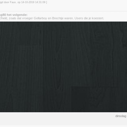
zigd door Faux. op 14-10-2019 14:31
:09
]
ng80 het volgende:
held, zoals dat vroeger Gellarboy en Brechtje waren. Users die je koestert.
dinsdag