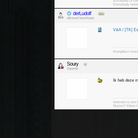
In A World Of Em
Everybody needs
derLudolf
allround beunhaas
V&A / [TK] E
Kranplätze müss
Soury
Squeek
Ik heb deze m
Iedereen is een k
Muizen? Kleine ha