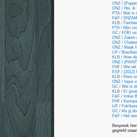
ONZ / [Puppet
ONZ / Hoi, ik
PTA / Wat is 
F&F / [INZAME
KLB / Famfare 
PTA / Mijn vr
GC / FOK! user
ONZ / Zaken 
ONZ / Chatten
ONZ / Maak h
LIF / Brazili
KLB / Hoer die
ONZ / (PAINT
FHF / Wie wil 
ESF / [2012] 
KLB / Klein o
ONZ / Input v
GC / Wie is 
KLB / Er groe
F&F / Imker B
FHF / Kerstpa
LIF / Fok!kers
GC / Als jij 
F&F / Het wond
Bespreek hier 
gegriefd staan