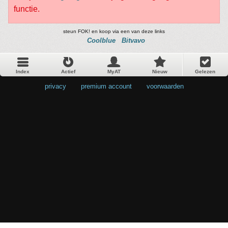
functie.
steun FOK! en koop via een van deze links
Coolblue
Bitvavo
Index
Actief
MyAT
Nieuw
Gelezen
privacy
•
premium account
•
voorwaarden