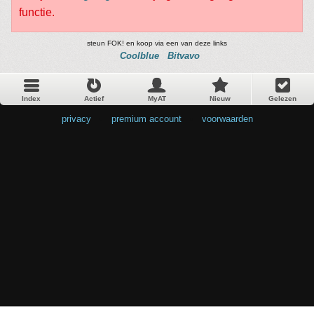
functie.
steun FOK! en koop via een van deze links
Coolblue
Bitvavo
Index
Actief
MyAT
Nieuw
Gelezen
privacy
•
premium account
•
voorwaarden