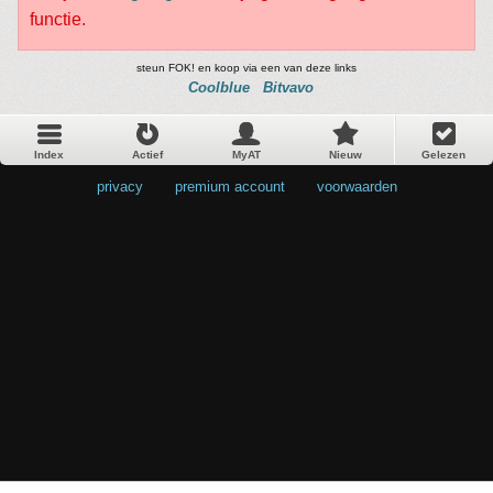
functie.
steun FOK! en koop via een van deze links
Coolblue
Bitvavo
Index
Actief
MyAT
Nieuw
Gelezen
privacy
•
premium account
•
voorwaarden