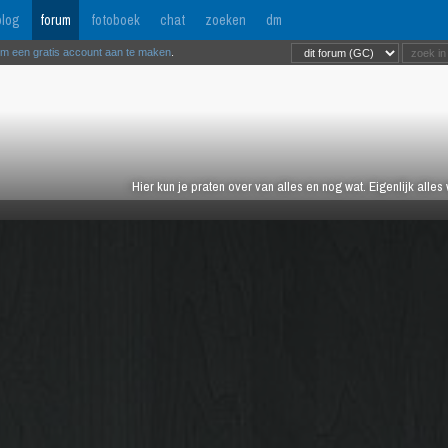
log
forum
fotoboek
chat
zoeken
dm
om een gratis account aan te maken
.
Hier kun je praten over van alles en nog wat. Eigenlijk alles