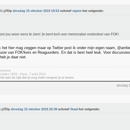
Op
dinsdag 15 oktober 2019 19:53
schreef
sigme
het volgende:
om jou weer eens te zien! Je bent toch een memorabel onderdeel van FOK!.
ik het hier mag zeggen maar op Twitter post ik onder mijn eigen naam, @amber
 fusie van FOK!kers en Reaguurders. En dat is best heel leuk. Voor discussie
 heb je daar niet.
e homme
ctobre 1929 - Paris, 7 août 2010.
nkt aan de tijd die je nog hebt vergeet je te leven.
dinsdag 
Op
dinsdag 15 oktober 2019 20:38
schreef
Staal
het volgende: