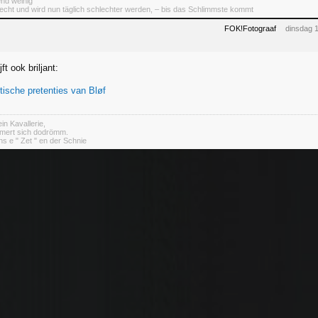
end weinig
lecht und wird nun täglich schlechter werden, – bis das Schlimmste kommt
FOK!Fotograaf
dinsdag 
ft ook briljant:
ische pretenties van Bløf
in Kavallerie,
mert sich dodrömm.
s e " Zet " en der Schnie