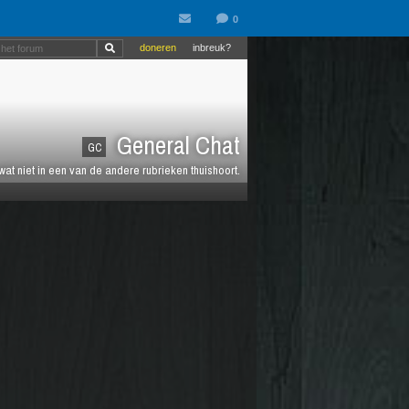
doneren
inbreuk?
General Chat
GC
 wat niet in een van de andere rubrieken thuishoort.