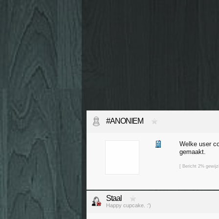
#ANONIEM
Welke user com
gemaakt.
[ Bericht 2% gewi
Staal
Happy cupcake. :')