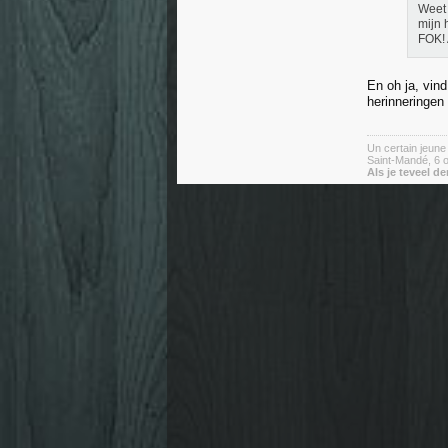
Weet 
mijn 
FOK! 
En oh ja, vind
herinneringen
Un certain jeun
Saint-Mandé, 6 o
Als je teveel de