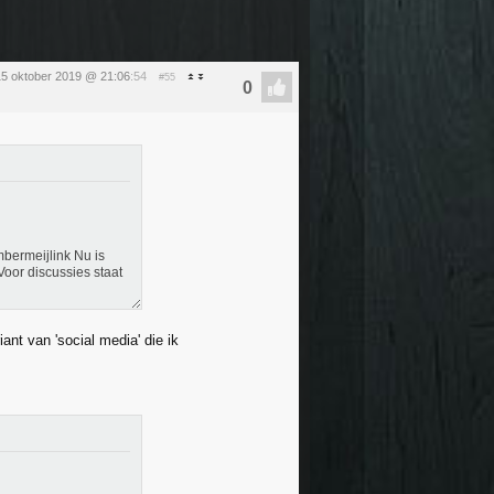
15 oktober 2019 @ 21:06
:54
#55
mbermeijlink Nu is
Voor discussies staat
ant van 'social media' die ik