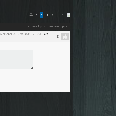
1
2
3
4
5
6
actieve topics
nieuwe topics
15 oktober 2019 @ 20:34
:17
#51