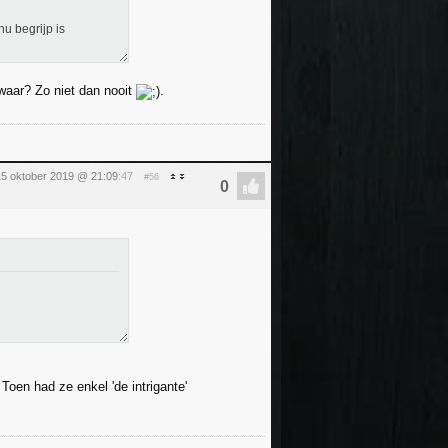
u begrijp is
twaar? Zo niet dan nooit
.
15 oktober 2019 @ 21:09
:47
#56
Toen had ze enkel 'de intrigante'