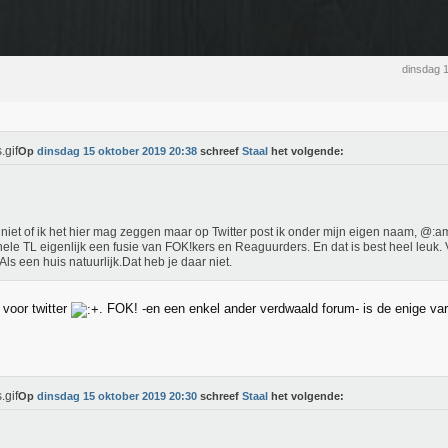
dinsdag 
Op
dinsdag 15 oktober 2019 20:38
schreef
Staal
het volgende:
niet of ik het hier mag zeggen maar op Twitter post ik onder mijn eigen naam, @:a
hele TL eigenlijk een fusie van FOK!kers en Reaguurders. En dat is best heel leuk. 
Als een huis natuurlijk.Dat heb je daar niet.
 voor twitter
. FOK! -en een enkel ander verdwaald forum- is de enige vari
Op
dinsdag 15 oktober 2019 20:30
schreef
Staal
het volgende: