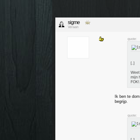
sigme
Veraan
quote:
[..]
Weet 
mijn 
FOK! 
Ik ben te dom
begrijp.
quote:
[..]