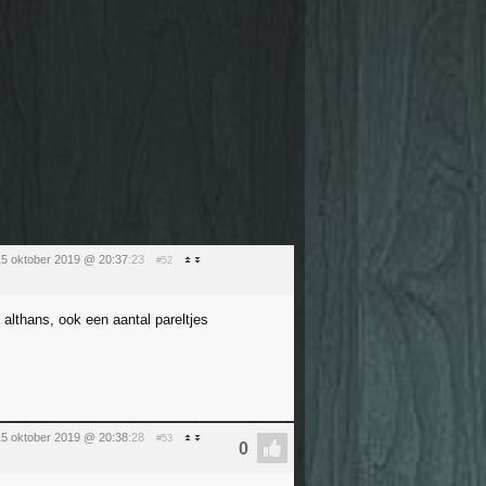
15 oktober 2019 @ 20:37
:23
#52
 althans, ook een aantal pareltjes
15 oktober 2019 @ 20:38
:28
#53