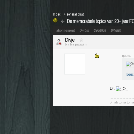
Index
»
general chat
De memorabele topics van 20+ jaar F
abonnement
Unibet
Coolblue
Bitvavo
Divje
brr brr patapim
quote:
Topic
Dit
oh ah toma tom