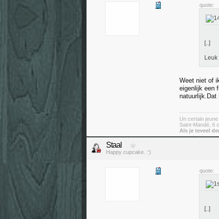
quote:
[..]
Leuk 
Weet niet of 
eigenlijk een
natuurlijk.Dat
Un certain jeun
Saint-Mandé, 6 o
Als je teveel de
Staal
Happy cupcake. :')
quote:
[..]