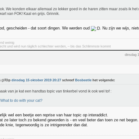
ok. We konden elkaar allemaal zo lekker goed in de haren zitten maar zoals ik het n
wart van FOK! Kaal en grijs. Grinnik.
dood, gescheiden - dat soort dingen. We werden oud
. Nu zijn we wijs, nie
end weinig
lecht und wird nun täglich schlechter werden, – bis das Schlimmste kommt
dinsdag 
Op
dinsdag 15 oktober 2019 20:27
schreef
Bosbeetle
het volgende:
aak van je kat een handtas topic van tinkerbel vond ik ook wel tof :
 What to do with your cat?
lijk wel een beetje een reprise van haar topic op interaddict.
t ze later toch zo bekend geworden is - en veel beter dan toen ze net begon. 
 de knie, tegenwoordig is ze intrigerender dan dat.