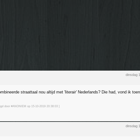
dinsdag 
bineerde straattaal nou altijd met 'literair' Nederlands? Die had, vond ik toen
jzigd door #ANONIEM op 15-10-2019 20:38
:03
]
dinsdag 