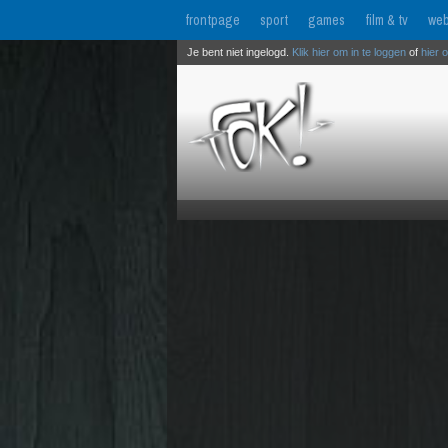
frontpage
sport
games
film & tv
web
Je bent niet ingelogd.
Klik hier om in te loggen
of
hier 