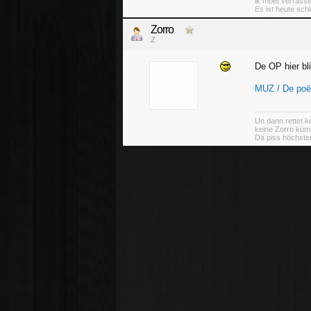
ik moet verrass
Es ist heute sch
Zorro
Z
De OP hier blij
MUZ / De poët
Un dann rettet ke
keine Zorro küm
Dä piss höchsten