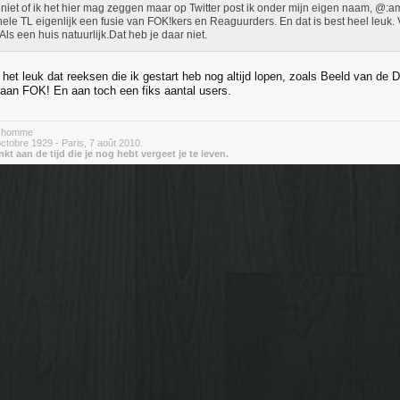
niet of ik het hier mag zeggen maar op Twitter post ik onder mijn eigen naam, @:a
hele TL eigenlijk een fusie van FOK!kers en Reaguurders. En dat is best heel leuk. 
Als een huis natuurlijk.Dat heb je daar niet.
 het leuk dat reeksen die ik gestart heb nog altijd lopen, zoals Beeld van de
 aan FOK! En aan toch een fiks aantal users.
e homme
ctobre 1929 - Paris, 7 août 2010.
nkt aan de tijd die je nog hebt vergeet je te leven.