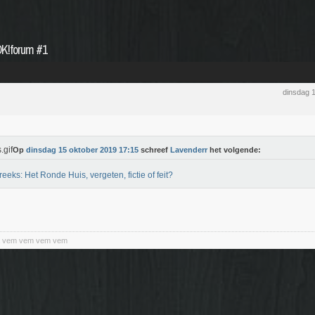
OK!forum #1
dinsdag 
Op
dinsdag 15 oktober 2019 17:15
schreef
Lavenderr
het volgende:
reeks: Het Ronde Huis, vergeten, fictie of feit?
a vem vem vem vem