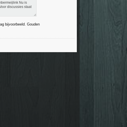
mbermeijlink Nu is
Voor discussies staat
 Dag bijvoorbeeld. Gouden