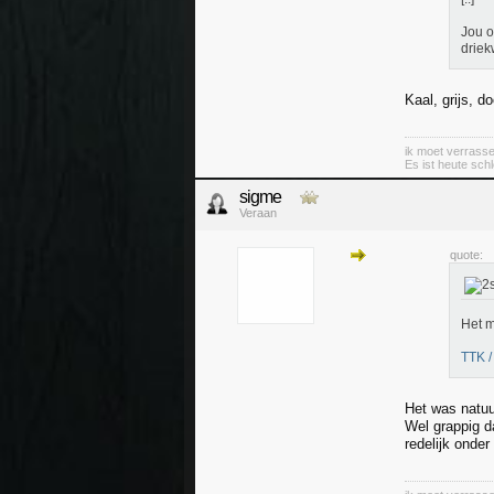
Jou o
driek
Kaal, grijs, 
ik moet verrass
Es ist heute sch
sigme
Veraan
quote:
Het m
TTK /
Het was natuur
Wel grappig da
redelijk onder