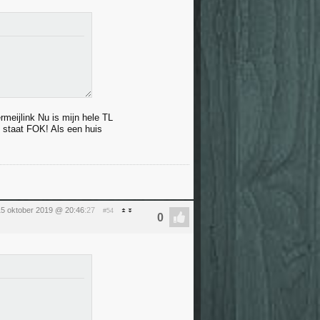
meijlink Nu is mijn hele TL
s staat FOK! Als een huis
15 oktober 2019 @ 20:46
:27
#54