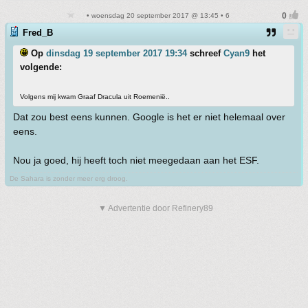
• woensdag 20 september 2017 @ 13:45 • 6
Fred_B
Op
dinsdag 19 september 2017 19:34
schreef
Cyan9
het
volgende:
Volgens mij kwam Graaf Dracula uit Roemenië..
Dat zou best eens kunnen. Google is het er niet helemaal over
eens.
Nou ja goed, hij heeft toch niet meegedaan aan het ESF.
De Sahara is zonder meer erg droog.
▼ Advertentie door Refinery89