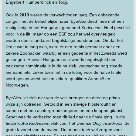
Engelbert Humperdinck en Tooji.
Ook in
2013
waren de verwachtingen laag. Een onbekende
zanger met de belachelijke naam ByeAlex deed mee met een
rustig liedje in het Hongaars, genaamd
Kedvesem
. Heel geschikt
voor in de lift, maar op een ESF zou het wel overvleugeld
worden door standaard Engelstalige popdeuntjes. Omdat het
liedje wat te lang was, werd er een remix gemaakt door een
zekere Zoohacker, waarbij er een gedeelte in het Zweeds werd
gezongen. Hoewel Hongaars en Zweeds ongetwijfeld een
zeldzame combinatie is in de muziek, verwachtte nog steeds
niemand iets, zeker toen het in de loting voor de halve finale
werd gesandwicht tussen zekere qualifiers Armenië en
Noorwegen.
ByeAlex liet zich niet van de wijs brengen en deed op prima
wijze zijn optreden. Getooid in een stevige hipsteroutfit en
samen met een achtergrondzangeres en een knappe gitarist.
Groot was de verbazing toen dit lied naar de finale ging. In die
finale lootte
Kedvesem
vlak voor het Deense
Only Teardrops
, de
grote favoriet van de avond. Dat moest toch wel zorgen voor