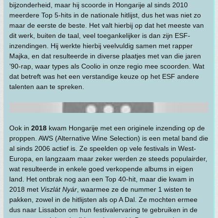
bijzonderheid, maar hij scoorde in Hongarije al sinds 2010
meerdere Top 5-hits in de nationale hitlijst, dus het was niet zo
maar de eerste de beste. Het valt hierbij op dat het meeste van
dit werk, buiten de taal, veel toegankelijker is dan zijn ESF-
inzendingen. Hij werkte hierbij veelvuldig samen met rapper
Majka, en dat resulteerde in diverse plaatjes met van die jaren
’90-rap, waar types als Coolio in onze regio mee scoorden. Wat
dat betreft was het een verstandige keuze op het ESF andere
talenten aan te spreken.
Ook in
2018
kwam Hongarije met een originele inzending op de
proppen. AWS (Alternative Wine Selection) is een metal band die
al sinds 2006 actief is. Ze speelden op vele festivals in West-
Europa, en langzaam maar zeker werden ze steeds populairder,
wat resulteerde in enkele goed verkopende albums in eigen
land. Het ontbrak nog aan een Top 40-hit, maar die kwam in
2018 met
Viszlát Nyár
, waarmee ze de nummer 1 wisten te
pakken, zowel in de hitlijsten als op A Dal. Ze mochten ermee
dus naar Lissabon om hun festivalervaring te gebruiken in de