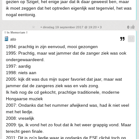
gezien op Sziget, het enige jaar dat ik daar geweest ben, maar
ik moet zeggen dat het optreden eigenlijk wat tegenviel, het was
nogal eentonig.
• dinsdag 19 september 2017 @ 19:20 • 3
† In Memoriam †
ato
1994: prachtig in zijn eenvoud, mooi gezongen
1995: Prachtig, maar wat jammer dat de zanger ziek was ook
ondergewaardeerd.
1997: aardig
1998: niets aan
2005: kijk dit was dus mijn super favoriet dat jaar, maar wat
jammer dat de zangeres ziek was en vals zong.
Ik heb nog de cd gekocht, prachtige traditionele, moderne
Hongaarse muziek
2007: Ondanks dat het nummer afwijkend was, had ik niet veel
met het liedje.
2008: vreselijk
2009: tja, ik vond het zo fout dat ik het weer grappig vond. Maar
terecht geen finale.
2011: Dit is zo'n liedje waar je ondanks de ESF cliché toch op