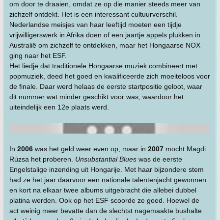
om door te draaien, omdat ze op die manier steeds meer van
zichzelf ontdekt. Het is een interessant cultuurverschil.
Nederlandse meisjes van haar leeftijd moeten een tijdje
vrijwilligerswerk in Afrika doen of een jaartje appels plukken in
Australië om zichzelf te ontdekken, maar het Hongaarse NOX
ging naar het ESF.
Het liedje dat traditionele Hongaarse muziek combineert met
popmuziek, deed het goed en kwalificeerde zich moeiteloos voor
de finale. Daar werd helaas de eerste startpositie geloot, waar
dit nummer wat minder geschikt voor was, waardoor het
uiteindelijk een 12e plaats werd.
In
2006
was het geld weer even op, maar in
2007
mocht Magdi
Rúzsa het proberen.
Unsubstantial Blues
was de eerste
Engelstalige inzending uit Hongarije. Met haar bijzondere stem
had ze het jaar daarvoor een nationale talentenjacht gewonnen
en kort na elkaar twee albums uitgebracht die allebei dubbel
platina werden. Ook op het ESF scoorde ze goed. Hoewel de
act weinig meer bevatte dan de slechtst nagemaakte bushalte