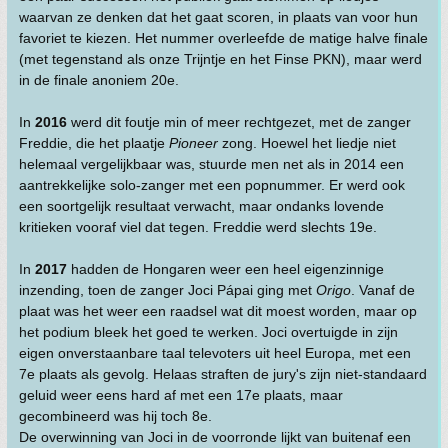
waarvan ze denken dat het gaat scoren, in plaats van voor hun
favoriet te kiezen. Het nummer overleefde de matige halve finale
(met tegenstand als onze Trijntje en het Finse PKN), maar werd
in de finale anoniem 20e.
In
2016
werd dit foutje min of meer rechtgezet, met de zanger
Freddie, die het plaatje
Pioneer
zong. Hoewel het liedje niet
helemaal vergelijkbaar was, stuurde men net als in 2014 een
aantrekkelijke solo-zanger met een popnummer. Er werd ook
een soortgelijk resultaat verwacht, maar ondanks lovende
kritieken vooraf viel dat tegen. Freddie werd slechts 19e.
In
2017
hadden de Hongaren weer een heel eigenzinnige
inzending, toen de zanger Joci Pápai ging met
Origo
. Vanaf de
plaat was het weer een raadsel wat dit moest worden, maar op
het podium bleek het goed te werken. Joci overtuigde in zijn
eigen onverstaanbare taal televoters uit heel Europa, met een
7e plaats als gevolg. Helaas straften de jury's zijn niet-standaard
geluid weer eens hard af met een 17e plaats, maar
gecombineerd was hij toch 8e.
De overwinning van Joci in de voorronde lijkt van buitenaf een