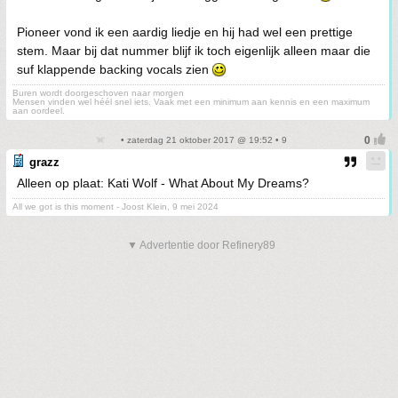
Pioneer vond ik een aardig liedje en hij had wel een prettige
stem. Maar bij dat nummer blijf ik toch eigenlijk alleen maar die
suf klappende backing vocals zien
Buren wordt doorgeschoven naar morgen
Mensen vinden wel héél snel iets. Vaak met een minimum aan kennis en een maximum
aan oordeel.
• zaterdag 21 oktober 2017 @ 19:52 • 9
grazz
Alleen op plaat: Kati Wolf - What About My Dreams?
All we got is this moment - Joost Klein, 9 mei 2024
▼ Advertentie door Refinery89