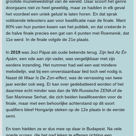
grootste muziekwedstrijd van de wereld. Daar scoort het genre
doorgaans niet zo heel geweldig, maar ze hadden in elk geval
het voordeel een uniek geluid te laten horen. En dat sprak
voldoende televoters aan voor kwalificatie naar de finale. Want
80% van hun punten kwam van het publiek, en dat creëerde in
de halve finale precies een gat van 4 punten met Roemenië, dat
11e werd. In de finale volgde de 21e plaats.
In
2019
was Joci Pápai als oude bekende terug. Zijn lied
Az Én
Apám
, een ode aan zijn vader, was vergelijkbaar met zijn
eerdere inzending. Het nummer had wel een wat mindere
melodielijn, wat bij een onverstaanbaar lied toch wel nodig is.
Naast dit
Waar Is De Zon-effect
, was de verrassing van twee
jaar eerder ook weg. Er kan over gedebatteerd worden of het
daarmee echt minder was dan de Wit-Russische ZENA of de
San Marinese Serhat, die zich beiden kwalificeerden voor de
finale, maar met een behoorlijke achterstand op dit soort
qualifiers bleef Hongarije steken op de 12e plaats in de eerste
semi.
En toen hielden ze er dus mee op daar in Budapest. Na vele
goede scores, die het pad leken te effenen richting een