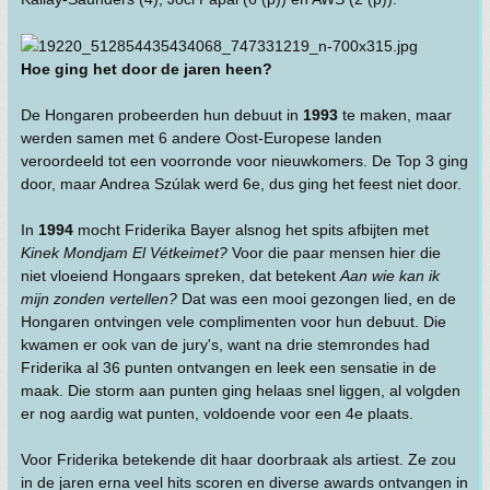
Hoe ging het door de jaren heen?
De Hongaren probeerden hun debuut in
1993
te maken, maar
werden samen met 6 andere Oost-Europese landen
veroordeeld tot een voorronde voor nieuwkomers. De Top 3 ging
door, maar Andrea Szúlak werd 6e, dus ging het feest niet door.
In
1994
mocht Friderika Bayer alsnog het spits afbijten met
Kinek Mondjam El Vétkeimet?
Voor die paar mensen hier die
niet vloeiend Hongaars spreken, dat betekent
Aan wie kan ik
mijn zonden vertellen?
Dat was een mooi gezongen lied, en de
Hongaren ontvingen vele complimenten voor hun debuut. Die
kwamen er ook van de jury's, want na drie stemrondes had
Friderika al 36 punten ontvangen en leek een sensatie in de
maak. Die storm aan punten ging helaas snel liggen, al volgden
er nog aardig wat punten, voldoende voor een 4e plaats.
Voor Friderika betekende dit haar doorbraak als artiest. Ze zou
in de jaren erna veel hits scoren en diverse awards ontvangen in