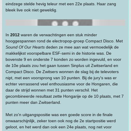
eindzege stelde hevig teleur met een 22e plaats. Haar zang
bleek live ook niet geweldig.
In
2012
waren de verwachtingen een stuk minder
hooggespannen rond de electropop-groep Compact Disco. Met
Sound Of Our Hearts
deden ze mee aan wat vermoedelijk de
makkelijkst voorspelbare ESF-semi in de historie was. De
bovenste 9 en onderste 7 konden zo worden ingevuld, en voor
de 10e plaats zou het gaan tussen Sinplus uit Zwitserland en
Compact Disco. De Zwitsers wonnen de slag bij de televoters
nipt, met een voorsprong van 10 punten. Bij de jury's was er
echter verrassend veel enthousiasme voor de Hongaren, die
daar de strijd wonnen met 31 punten verschil. Het
gecombineerde resultaat zette Hongarije op de 10 plaats, met 7
punten meer dan Zwitserland.
Met zo'n uitgangspositie was een goede score in de finale
onwaarschijnlijk, zeker toen ook nog de 2e startpositie werd
geloot, en het werd dan ook een 24e plaats, nog net voor