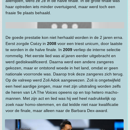
allertijden, werd ze 2e in de halve finale. In de grote finale was
haar optreden iets minder overtuigend, maar werd toch een
fraaie 9e plaats behaald.
De goede prestatie kon niet herhaald worden in de 2 jaren erna.
Eerst zorgde Csézy in
2008
voor een triest unicum, door laatste
te worden in de halve finale. In
2009
verliep de interne selectie
rommelig. Het eerste lied was al jaren eerder uitgebracht en
werd gediskwalificeerd. Daarna werd een andere zangeres
gekozen, maar er ontstond woede in het land, omdat er geen
nationale voorronde was. Daarop trok deze zangeres zich terug.
Op de valreep werd Zoli Adok aangewezen. Zoli is ongetwijfeld
een heel aardige jongen, maar met zijn uitstraling worden zelfs
de heren van LA The Voices opeens op en top hetero macho-
mannen. Met zijn act en lied was hij wel heel nadrukkelijk op
zoek naar homo-stemmen, en dat leidde niet naar kwalificatie
voor de finale, maar alleen naar de Barbara Dex-award.