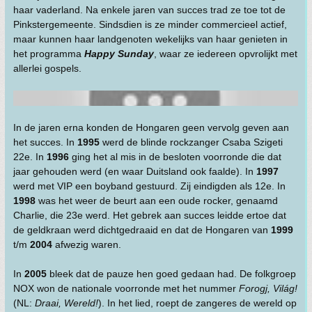
haar vaderland. Na enkele jaren van succes trad ze toe tot de
Pinkstergemeente. Sindsdien is ze minder commercieel actief,
maar kunnen haar landgenoten wekelijks van haar genieten in
het programma
Happy Sunday
, waar ze iedereen opvrolijkt met
allerlei gospels.
In de jaren erna konden de Hongaren geen vervolg geven aan
het succes. In
1995
werd de blinde rockzanger Csaba Szigeti
22e. In
1996
ging het al mis in de besloten voorronde die dat
jaar gehouden werd (en waar Duitsland ook faalde). In
1997
werd met VIP een boyband gestuurd. Zij eindigden als 12e. In
1998
was het weer de beurt aan een oude rocker, genaamd
Charlie, die 23e werd. Het gebrek aan succes leidde ertoe dat
de geldkraan werd dichtgedraaid en dat de Hongaren van
1999
t/m
2004
afwezig waren.
In
2005
bleek dat de pauze hen goed gedaan had. De folkgroep
NOX won de nationale voorronde met het nummer
Forogj, Világ!
(NL:
Draai, Wereld!
). In het lied, roept de zangeres de wereld op