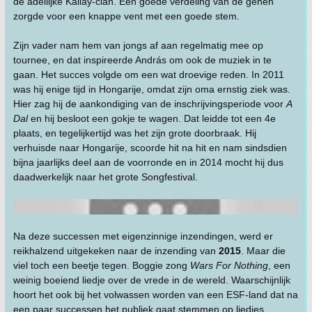
de adellijke Kállay-clan. Een goede verdeling van de genen
zorgde voor een knappe vent met een goede stem.
Zijn vader nam hem van jongs af aan regelmatig mee op
tournee, en dat inspireerde András om ook de muziek in te
gaan. Het succes volgde om een wat droevige reden. In 2011
was hij enige tijd in Hongarije, omdat zijn oma ernstig ziek was.
Hier zag hij de aankondiging van de inschrijvingsperiode voor
A
Dal
en hij besloot een gokje te wagen. Dat leidde tot een 4e
plaats, en tegelijkertijd was het zijn grote doorbraak. Hij
verhuisde naar Hongarije, scoorde hit na hit en nam sindsdien
bijna jaarlijks deel aan de voorronde en in 2014 mocht hij dus
daadwerkelijk naar het grote Songfestival.
Na deze successen met eigenzinnige inzendingen, werd er
reikhalzend uitgekeken naar de inzending van
2015
. Maar die
viel toch een beetje tegen. Boggie zong
Wars For Nothing
, een
weinig boeiend liedje over de vrede in de wereld. Waarschijnlijk
hoort het ook bij het volwassen worden van een ESF-land dat na
een paar successen het publiek gaat stemmen op liedjes