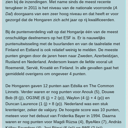
zien bij de inzendingen. Met name sinds de meest recente
terugkeer in 2011 is het niveau van de nationale voorronde (
A
Dal
) doorgaans van een zeer hoog niveau en dat heeft er voor
gezorgd dat de Hongaren zich acht jaar op rij kwalificeerden.
Bij de puntenverdeling valt op dat Hongarije één van de meest
onschuldige deelnemers op het ESF is. Er is nauwelijks
puntenuitwisseling met de buurlanden en van de taalrelatie met
Finland en Estland is ook relatief weinig te melden. De meeste
punten gingen door de jaren heen naar Zweden, Azerbeidzjan,
Rusland en Nederland. Andersom kwam de liefde vooral uit
Roemenië, Servië, Kroatië en Finland. In alle gevallen gaat het
gemiddeld overigens om ongeveer 4 punten.
De Hongaren gaven 12 punten aan Edsilia en The Common
Linnets. Verder waren er nog punten voor Anouk (5), Douwe
Bob (8 (j)), OG3NE (6 (j) + 2 (p)), Waylon (4 (j) + 4 (p)) en
Duncan Laurence (1 (j) + 8 (p)). Nederland was een stuk
krenteriger, zeker de vakjury. De hoogste score was 10 punten,
meteen voor het debuut van Friderika Bayer in 1994. Daarna
waren er nog punten voor Magdi Rúzsa (4), ByeAlex (7), András
Kállay-Saunders (4), Joci Pápai (6 (p)) en AWS (2 (p)).