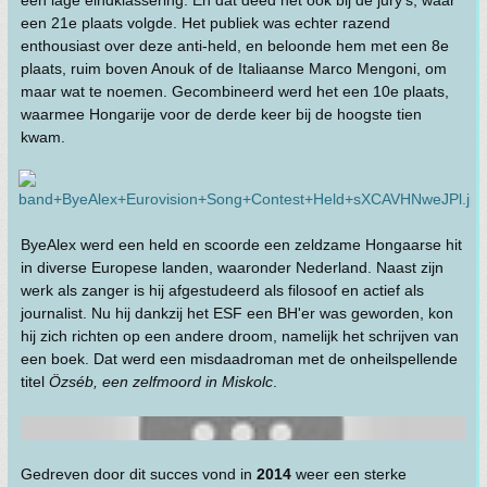
een lage eindklassering. En dat deed het ook bij de jury's, waar
een 21e plaats volgde. Het publiek was echter razend
enthousiast over deze anti-held, en beloonde hem met een 8e
plaats, ruim boven Anouk of de Italiaanse Marco Mengoni, om
maar wat te noemen. Gecombineerd werd het een 10e plaats,
waarmee Hongarije voor de derde keer bij de hoogste tien
kwam.
ByeAlex werd een held en scoorde een zeldzame Hongaarse hit
in diverse Europese landen, waaronder Nederland. Naast zijn
werk als zanger is hij afgestudeerd als filosoof en actief als
journalist. Nu hij dankzij het ESF een BH'er was geworden, kon
hij zich richten op een andere droom, namelijk het schrijven van
een boek. Dat werd een misdaadroman met de onheilspellende
titel
Özséb, een zelfmoord in Miskolc
.
Gedreven door dit succes vond in
2014
weer een sterke