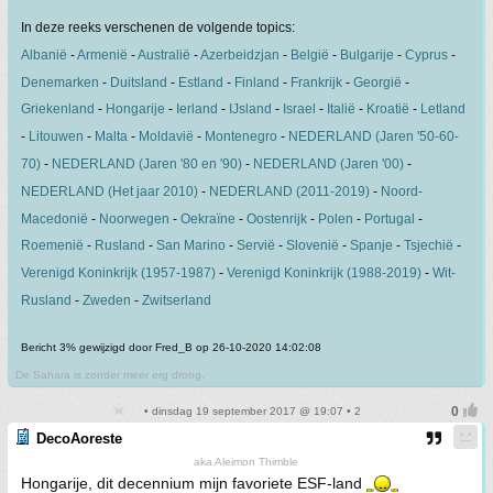
In deze reeks verschenen de volgende topics:
Albanië
-
Armenië
-
Australië
-
Azerbeidzjan
-
België
-
Bulgarije
-
Cyprus
-
Denemarken
-
Duitsland
-
Estland
-
Finland
-
Frankrijk
-
Georgië
-
Griekenland
-
Hongarije
-
Ierland
-
IJsland
-
Israel
-
Italië
-
Kroatië
-
Letland
-
Litouwen
-
Malta
-
Moldavië
-
Montenegro
-
NEDERLAND (Jaren '50-60-
70)
-
NEDERLAND (Jaren '80 en '90)
-
NEDERLAND (Jaren '00)
-
NEDERLAND (Het jaar 2010)
-
NEDERLAND (2011-2019)
-
Noord-
Macedonië
-
Noorwegen
-
Oekraïne
-
Oostenrijk
-
Polen
-
Portugal
-
Roemenië
-
Rusland
-
San Marino
-
Servië
-
Slovenië
-
Spanje
-
Tsjechië
-
Verenigd Koninkrijk (1957-1987)
-
Verenigd Koninkrijk (1988-2019)
-
Wit-
Rusland
-
Zweden
-
Zwitserland
Bericht 3% gewijzigd door Fred_B op 26-10-2020 14:02:08
De Sahara is zonder meer erg droog.
• dinsdag 19 september 2017 @ 19:07 • 2
DecoAoreste
aka Aleimon Thimble
Hongarije, dit decennium mijn favoriete ESF-land