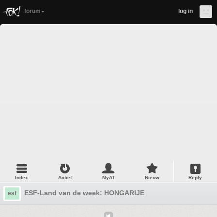
forum
log in
Index
Actief
MyAT
Nieuw
Reply
ESF-Land van de week: HONGARIJE
esf