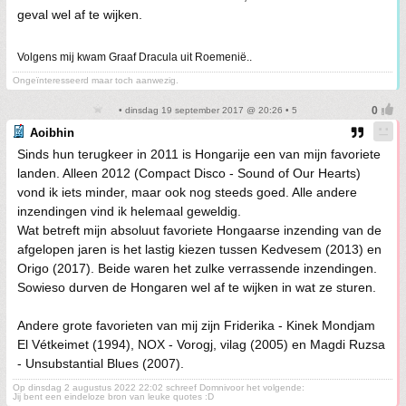
geval wel af te wijken.
Volgens mij kwam Graaf Dracula uit Roemenië..
Ongeïnteresseerd maar toch aanwezig.
• dinsdag 19 september 2017 @ 20:26 • 5
Aoibhin
Sinds hun terugkeer in 2011 is Hongarije een van mijn favoriete
landen. Alleen 2012 (Compact Disco - Sound of Our Hearts)
vond ik iets minder, maar ook nog steeds goed. Alle andere
inzendingen vind ik helemaal geweldig.
Wat betreft mijn absoluut favoriete Hongaarse inzending van de
afgelopen jaren is het lastig kiezen tussen Kedvesem (2013) en
Origo (2017). Beide waren het zulke verrassende inzendingen.
Sowieso durven de Hongaren wel af te wijken in wat ze sturen.
Andere grote favorieten van mij zijn Friderika - Kinek Mondjam
El Vétkeimet (1994), NOX - Vorogj, vilag (2005) en Magdi Ruzsa
- Unsubstantial Blues (2007).
Op dinsdag 2 augustus 2022 22:02 schreef Domnivoor het volgende:
Jij bent een eindeloze bron van leuke quotes :D