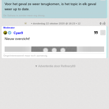
Voor het geval ze weer terugkomen, is het topic in elk geval
weer up to date.
De Sahara is zonder meer erg droog.
• donderdag 22 oktober 2020 @ 18:23 • 12
Moderator
Cyan9
Nieuw overzicht!
Ongeïnteresseerd maar toch aanwezig.
▼ Advertentie door Refinery89