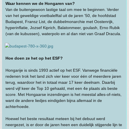
Waar kennen we de Hongaren van?
Van de buitengewoon lastige taal om mee te beginnen. Verder
van het geweldige voetbalelftal uit de jaren '50, de hoofdstad
Budapest, Fransz List, de dubbelmonarchie met Oostenrijk,
hyperinflatie, Jozsef Kiprich, Balatonmeer, goulash, Erno Rubik
(van de kubussen), waterpolo en al dan niet van Graaf Dracula.
Hoe doen ze het op het ESF?
Hongarije is sinds 1993 actief op het ESF. Vanwege financiële
redenen trok het land zich vier keer voor één of meerdere jaren
terug, waardoor het in totaal maar 17 keer deelnam. Daarbij
werd vijf keer de Top 10 gehaald, met een 4e plaats als beste
score. Met Hongaarse inzendingen is het meestal alles-of-niets,
want de andere liedjes eindigden bijna allemaal in de
achterhoede.
Hoewel het beste resultaat meteen bij het debuut werd
neergezet, is er door de jaren heen een duidelijk stijgende lijn te