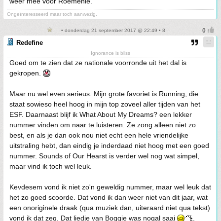
weer mee voor Roemenië.
Ongeïnteresseerd maar toch aanwezig.
• donderdag 21 september 2017 @ 22:49 • 8
Redefine
Ignorance is bliss
Goed om te zien dat ze nationale voorronde uit het dal is
gekropen.
Maar nu wel even serieus. Mijn grote favoriet is Running, die
staat sowieso heel hoog in mijn top zoveel aller tijden van het
ESF. Daarnaast blijf ik What About My Dreams? een lekker
nummer vinden om naar te luisteren. Ze zong alleen niet zo
best, en als je dan ook nou niet echt een hele vriendelijke
uitstraling hebt, dan eindig je inderdaad niet hoog met een goed
nummer. Sounds of Our Hearst is verder wel nog wat simpel,
maar vind ik toch wel leuk.
Kevdesem vond ik niet zo'n geweldig nummer, maar wel leuk dat
het zo goed scoorde. Dat vond ik dan weer niet van dit jaar, wat
een onoriginele draak (qua muziek dan, uiteraard niet qua tekst)
vond ik dat zeg. Dat liedje van Boggie was nogal saai
.