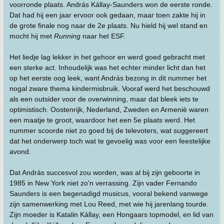
voorronde plaats. András Kállay-Saunders won de eerste ronde.
Dat had hij een jaar ervoor ook gedaan, maar toen zakte hij in
de grote finale nog naar de 2e plaats. Nu hield hij wel stand en
mocht hij met
Running
naar het ESF.
Het liedje lag lekker in het gehoor en werd goed gebracht met
een sterke act. Inhoudelijk was het echter minder licht dan het
op het eerste oog leek, want András bezong in dit nummer het
nogal zware thema kindermisbruik. Vooraf werd het beschouwd
als een outsider voor de overwinning, maar dat bleek iets te
optimistisch. Oostenrijk, Nederland, Zweden en Armenië waren
een maatje te groot, waardoor het een 5e plaats werd. Het
nummer scoorde niet zo goed bij de televoters, wat suggereert
dat het onderwerp toch wat te gevoelig was voor een feestelijke
avond.
Dat András succesvol zou worden, was al bij zijn geboorte in
1985 in New York niet zo'n verrassing. Zijn vader Fernando
Saunders is een begenadigd musicus, vooral bekend vanwege
zijn samenwerking met Lou Reed, met wie hij jarenlang tourde.
Zijn moeder is Katalin Kállay, een Hongaars topmodel, en lid van