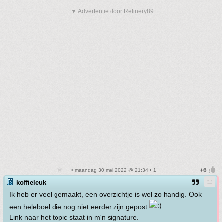
▼ Advertentie door Refinery89
• maandag 30 mei 2022 @ 21:34 • 1
koffieleuk
Ik heb er veel gemaakt, een overzichtje is wel zo handig. Ook
een heleboel die nog niet eerder zijn gepost
Link naar het topic staat in m'n signature.