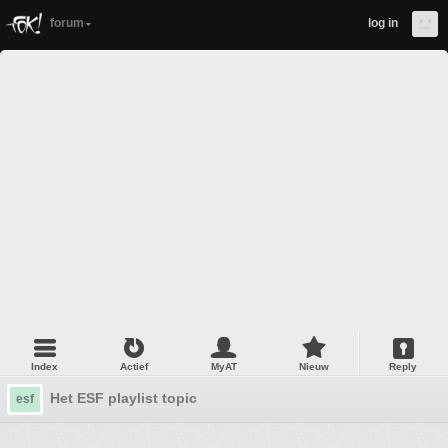
forum
log in
Index
Actief
MyAT
Nieuw
Reply
Het ESF playlist topic
esf