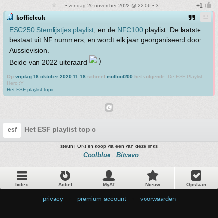
• zondag 20 november 2022 @ 22:06 • 3
koffieleuk
ESC250 Stemlijstjes playlist
, en de
NFC100
playlist. De laatste
bestaat uit NF nummers, en wordt elk jaar georganiseerd door
Aussievision.
Beide van 2022 uiteraard
Op
vrijdag 16 oktober 2020 11:18
schreef
molloot200
het volgende:
De ESF Playlist
Hero :Y
Het ESF-playlist topic
Het ESF playlist topic
esf
steun FOK! en koop via een van deze links
Coolblue
Bitvavo
Index
Actief
MyAT
Nieuw
Opslaan
privacy
•
premium account
•
voorwaarden