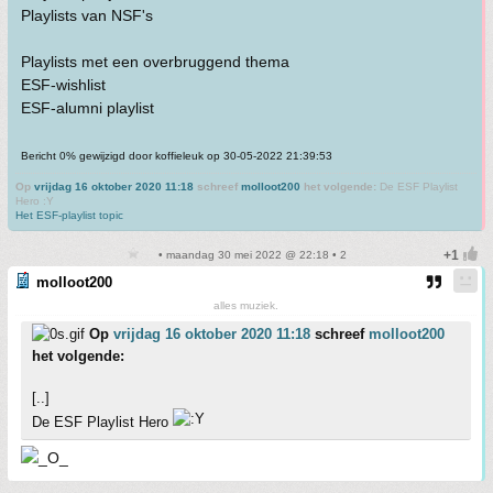
Playlists van NSF's
Playlists met een overbruggend thema
ESF-wishlist
ESF-alumni playlist
Bericht 0% gewijzigd door koffieleuk op 30-05-2022 21:39:53
Op
vrijdag 16 oktober 2020 11:18
schreef
molloot200
het volgende:
De ESF Playlist
Hero :Y
Het ESF-playlist topic
• maandag 30 mei 2022 @ 22:18 • 2
molloot200
alles muziek.
Op
vrijdag 16 oktober 2020 11:18
schreef
molloot200
het volgende:
[..]
De ESF Playlist Hero