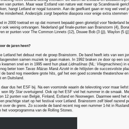
gen van punten. Maar waar Estland van nature wat meer op Scandinavië geric
eken, hangt Letland er nogal tussenin. Aan de geefkant gaan er nog wel veel
he minderheid. Anderzijds zorgt beperkte diaspora voor enige extra stemmen 
nd in 2000 toetrad en op dat moment bepaald geen glorietijd voor Nederland be
 ook weinig ontvangen. Nederland gaf finale-punten aan Brainstorm (4), Bonapa
n er punten voor The Common Linnets (12), Douwe Bob (3 (j)), Waylon (5 (j))
door de jaren heen?
e Letland het debuut met de groep Brainstorm. De band heeft iets van een jo
 klasgenoten samen muziek te gaan maken. In 1992 braken ze door op een soor
 kwamen snel en in 1995 werd hun plaat
Lidmašīnas
(NL:
Vliegmachines
) in
 nog beter toen
Tavas Māzas Manā Azotē
in de hitlijsten de succesvolste pla
d de band nog meerdere grote hits, gaf het een goed scorende theatershow e
ë en Duitsland.
daar dus het ESF bij. Na een voorronde waarin de televoting voor maar liefs
e, won
My Star
overtuigend. Ook op het ESF viel het nummer in de smaak. Mede
en 12 punten van België, Finland, Estland en Noorwegen. Daarmee werd het 
n prachtige start op het festival voor Letland. Brainstorm zelf bleef razend p
n over de grens. Zo scoorde de band recent nog een nummer 1-hit in Rusla
n het voorprogramma van de Rolling Stones.