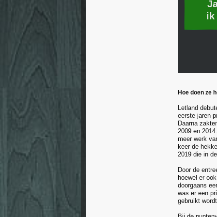
J
ik
Hoe doen ze h
Letland debut
eerste jaren p
Daarna zakten
2009 en 2014.
meer werk van
keer de hekke
2019 die in d
Door de entree
hoewel er ook
doorgaans een 
was er een pr
gebruikt wordt
Bij de puntenv