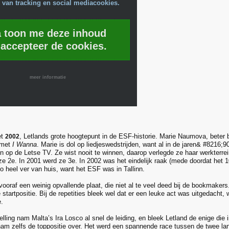
 van tracking en social mediacookies.
a toon me deze inhoud
 accepteer de cookies.
meer informatie
et
, Letlands grote hoogtepunt in de ESF-historie. Marie Naumova, bete
2002
 met
I Wanna
. Marie is dol op liedjeswedstrijden, want al in de jaren& #8216;9
en op de Letse TV. Ze wist nooit te winnen, daarop verlegde ze haar werkterre
ze 2e. In 2001 werd ze 3e. In 2002 was het eindelijk raak (mede doordat het
zo heel ver van huis, want het ESF was in Tallinn.
ooraf een weinig opvallende plaat, die niet al te veel deed bij de bookmakers.
 startpositie. Bij de repetities bleek wel dat er een leuke act was uitgedacht
e.
elling nam Malta’s Ira Losco al snel de leiding, en bleek Letland de enige die i
nam zelfs de toppositie over. Het werd een spannende race tussen de twee lan