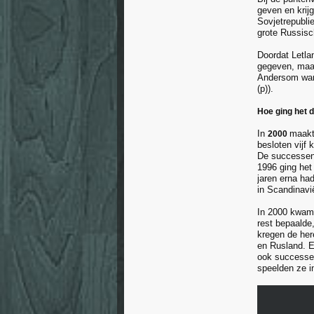
geven en krij
Sovjetrepubli
grote Russisc
Doordat Letla
gegeven, maar
Andersom ware
(p)).
Hoe ging het 
In
maakt
2000
besloten vijf
De successen
1996 ging het
jaren erna ha
in Scandinavi
In 2000 kwam 
rest bepaald
kregen de her
en Rusland. Ee
ook successe
speelden ze i