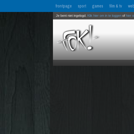
frontpage
sport
games
film & tv
web
Je bent niet ingelogd.
Klik hier om in te loggen
of
hier 