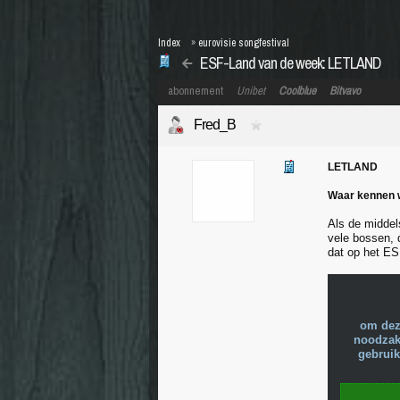
Index
»
eurovisie songfestival
ESF-Land van de week: LETLAND
abonnement
Unibet
Coolblue
Bitvavo
Fred_B
LETLAND
Waar kennen 
Als de middels
vele bossen, 
dat op het ES
om dez
noodzake
gebruik