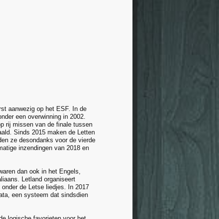
rst aanwezig op het ESF. In de
ronder een overwinning in 2002.
p rij missen van de finale tussen
ehaald. Sinds 2015 maken de Letten
rden ze desondanks voor de vierde
 matige inzendingen van 2018 en
 waren dan ook in het Engels,
liaans. Letland organiseert
 onder de Letse liedjes. In 2017
ata, een systeem dat sindsdien
de logische favorieten voor het