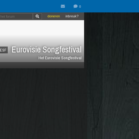
doneren
inbreuk?
Eurovisie Songfestival
ESF
Het Eurovisie Songfestival