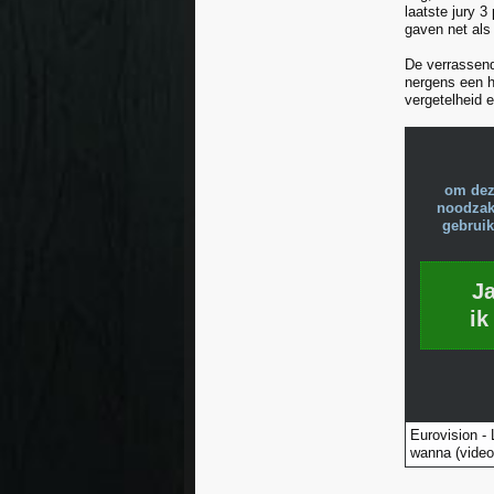
laatste jury 
gaven net als
De verrassend
nergens een hi
vergetelheid e
om dez
noodzake
gebruik
J
ik
Eurovision -
wanna (video