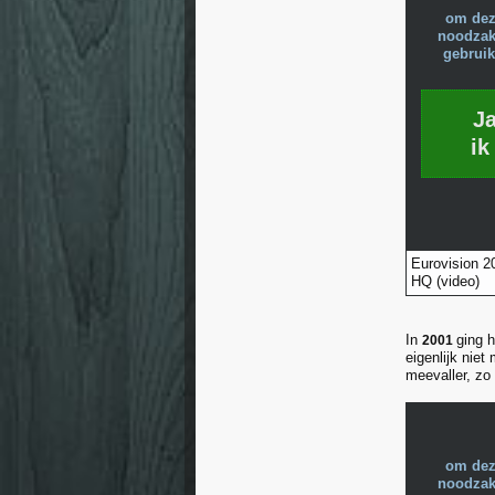
om dez
noodzake
gebruik
J
ik
Eurovision 2
HQ (video)
In
ging 
2001
eigenlijk nie
meevaller, zo 
om dez
noodzake