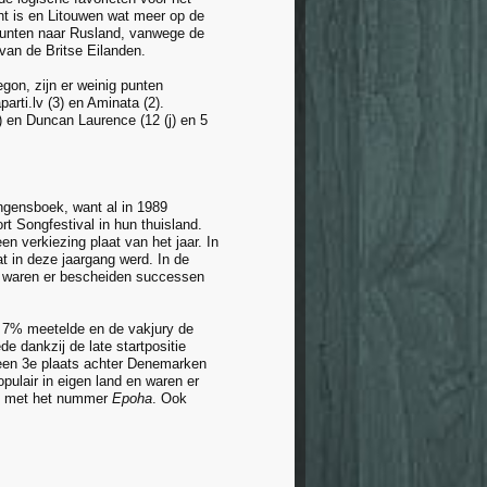
ht is en Litouwen wat meer op de
 punten naar Rusland, vanwege de
van de Britse Eilanden.
gon, zijn er weinig punten
rti.lv (3) en Aminata (2).
 en Duncan Laurence (12 (j) en 5
ngensboek, want al in 1989
t Songfestival in hun thuisland.
 een verkiezing plaat van het jaar. In
at in deze jaargang werd. In de
n waren er bescheiden successen
t 7% meetelde en de vakjury de
 dankzij de late startpositie
een 3e plaats achter Denemarken
opulair in eigen land en waren er
nd met het nummer
Epoha
. Ook