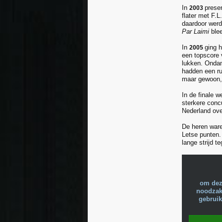
In
prese
2003
flater met F.
daardoor werd
Par Laimi
ble
In
ging 
2005
een topscore 
lukken. Ondan
hadden een ru
maar gewoon, 
In de finale w
sterkere conc
Nederland ove
De heren ware
Letse punten.
lange strijd t
om dez
noodzake
gebruik