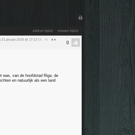
actieve topics
nieuwe topics
 31 januari 2018 @ 17:13
:55
#1
zet was, van de hoofdstad Riga, de
chten en natuurlijk als een land