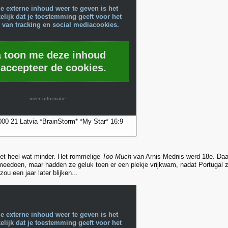
e externe inhoud weer te geven is het
lijk dat je toestemming geeft voor het
 van tracking en social mediacookies.
a toon me deze inhoud
 accepteer de cookies.
meer informatie
000 21 Latvia *BrainStorm* *My Star* 16:9
het heel wat minder. Het rommelige
Too Much
van Arnis Mednis werd 18e. Daa
t meedoen, maar hadden ze geluk toen er een plekje vrijkwam, nadat Portugal z
zou een jaar later blijken...
e externe inhoud weer te geven is het
lijk dat je toestemming geeft voor het