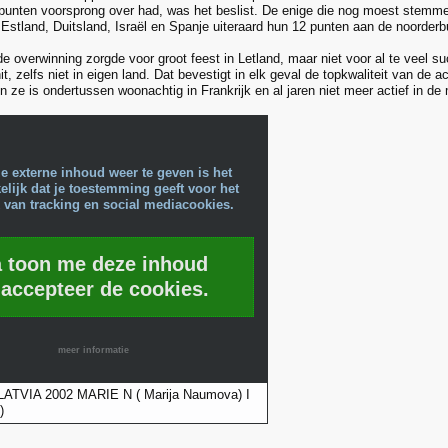
3 punten voorsprong over had, was het beslist. De enige die nog moest stemm
 Estland, Duitsland, Israël en Spanje uiteraard hun 12 punten aan de noorderb
e overwinning zorgde voor groot feest in Letland, maar niet voor al te veel s
t, zelfs niet in eigen land. Dat bevestigt in elk geval de topkwaliteit van de a
n ze is ondertussen woonachtig in Frankrijk en al jaren niet meer actief in de
e externe inhoud weer te geven is het
lijk dat je toestemming geeft voor het
 van tracking en social mediacookies.
a toon me deze inhoud
 accepteer de cookies.
meer informatie
 LATVIA 2002 MARIE N ( Marija Naumova) I
)