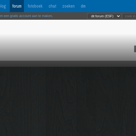
log
forum
fotoboek
chat
zoeken
dm
om een gratis account aan te maken
.