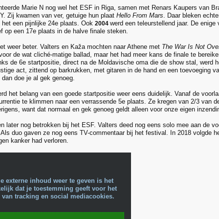
nteerde Marie N nog wel het ESF in Riga, samen met Renars Kaupers van Bra
L.Y. Zij kwamen van ver, getuige hun plaat
Hello From Mars
. Daar bleken echter
 het een pijnlijke 24e plaats. Ook
werd een teleurstellend jaar. De enige
2004
ef op een 17e plaats in de halve finale steken.
het weer beter. Valters en Kaža mochten naar Athene met
The War Is Not Ove
voor de wat cliché-matige ballad, maar het had meer kans de finale te bereike
ks de 6e startpositie, direct na de Moldavische oma die de show stal, werd h
stige act, zittend op barkrukken, met gitaren in de hand en een toevoeging va
dan doe je al gek genoeg.
erd het belang van een goede startpositie weer eens duidelijk. Vanaf de voorlaa
urrentie te klimmen naar een verrassende 5e plaats. Ze kregen van 2/3 van de
rigens, want dat normaal en gek genoeg geldt alleen voor onze eigen inzendi
n later nog betrokken bij het ESF. Valters deed nog eens solo mee aan de v
 Als duo gaven ze nog eens TV-commentaar bij het festival. In 2018 volgde het
egen kanker had verloren.
e externe inhoud weer te geven is het
lijk dat je toestemming geeft voor het
 van tracking en social mediacookies.