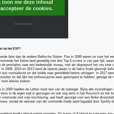
a toon me deze inhoud
 accepteer de cookies.
meer informatie
et op het ESF?
eerde later dan de andere Baltische Staten. Pas in 2000 waren ze voor het ee
resteerde het kleine land geweldig met drie Top 5-scores in zes jaar tijd, waa
 de prestaties naar een bedenkelijk niveau, met als dieptepunt het zes keer o
 In 2009, 2010 en 2013 werd de laatste plaats in de halve finale glansrijk b
 hun voorselectie en dat leidde naar gemiddeld betere uitslagen. In 2017 we
nsluiter en dat lijkt het enthousiasme weer getemperd te hebben, getuige de
e semi bleven steken.
 in 2000 hadden de Letten nooit last van de taalregel. Bijna alle inzendingen
 eens in de eigen taal is gezongen en ook nog eens in het Russisch en het Ita
voorronde met vrije inschrijving, wat heeft gezorgd voor een flinke diversiteit
imeur, omdat de winnaar van die voorronde mede werd bepaald door Spotify-d
.
erdeling heeft Letland weinig vrienden. De buren uit Estland en Litouwen zijn 