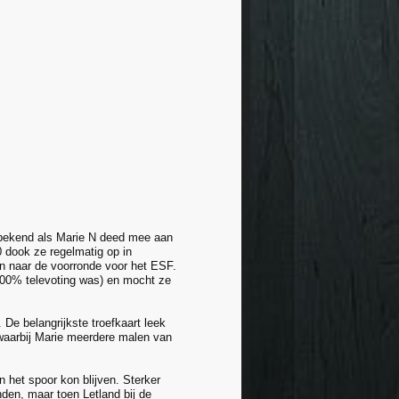
r bekend als Marie N deed mee aan
0 dook ze regelmatig op in
in naar de voorronde voor het ESF.
 100% televoting was) en mocht ze
 De belangrijkste troefkaart leek
, waarbij Marie meerdere malen van
n het spoor kon blijven. Sterker
den, maar toen Letland bij de