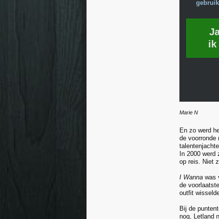
gebruik
J
ik
Marie N
En zo werd h
de voorronde
talentenjacht
In 2000 werd 
op reis. Niet 
I Wanna
was v
de voorlaatste
outfit wisseld
Bij de puntent
nog, Letland 