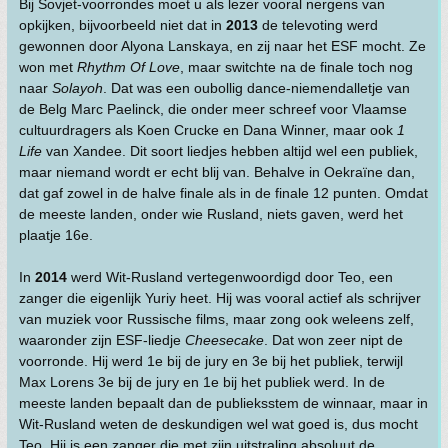
Bij Sovjet-voorrondes moet u als lezer vooral nergens van
opkijken, bijvoorbeeld niet dat in
2013
de televoting werd
gewonnen door Alyona Lanskaya, en zij naar het ESF mocht. Ze
won met
Rhythm Of Love
, maar switchte na de finale toch nog
naar
Solayoh
. Dat was een oubollig dance-niemendalletje van
de Belg Marc Paelinck, die onder meer schreef voor Vlaamse
cultuurdragers als Koen Crucke en Dana Winner, maar ook
1
Life
van Xandee. Dit soort liedjes hebben altijd wel een publiek,
maar niemand wordt er echt blij van. Behalve in Oekraïne dan,
dat gaf zowel in de halve finale als in de finale 12 punten. Omdat
de meeste landen, onder wie Rusland, niets gaven, werd het
plaatje 16e.
In
2014
werd Wit-Rusland vertegenwoordigd door Teo, een
zanger die eigenlijk Yuriy heet. Hij was vooral actief als schrijver
van muziek voor Russische films, maar zong ook weleens zelf,
waaronder zijn ESF-liedje
Cheesecake
. Dat won zeer nipt de
voorronde. Hij werd 1e bij de jury en 3e bij het publiek, terwijl
Max Lorens 3e bij de jury en 1e bij het publiek werd. In de
meeste landen bepaalt dan de publieksstem de winnaar, maar in
Wit-Rusland weten de deskundigen wel wat goed is, dus mocht
Teo. Hij is een zanger die met zijn uitstraling absoluut de