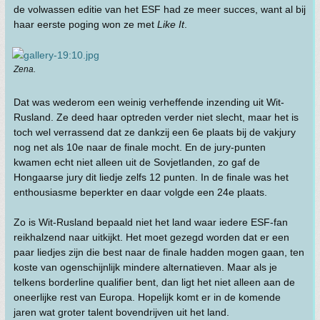
de volwassen editie van het ESF had ze meer succes, want al bij
haar eerste poging won ze met
Like It
.
Zena.
Dat was wederom een weinig verheffende inzending uit Wit-
Rusland. Ze deed haar optreden verder niet slecht, maar het is
toch wel verrassend dat ze dankzij een 6e plaats bij de vakjury
nog net als 10e naar de finale mocht. En de jury-punten
kwamen echt niet alleen uit de Sovjetlanden, zo gaf de
Hongaarse jury dit liedje zelfs 12 punten. In de finale was het
enthousiasme beperkter en daar volgde een 24e plaats.
Zo is Wit-Rusland bepaald niet het land waar iedere ESF-fan
reikhalzend naar uitkijkt. Het moet gezegd worden dat er een
paar liedjes zijn die best naar de finale hadden mogen gaan, ten
koste van ogenschijnlijk mindere alternatieven. Maar als je
telkens borderline qualifier bent, dan ligt het niet alleen aan de
oneerlijke rest van Europa. Hopelijk komt er in de komende
jaren wat groter talent bovendrijven uit het land.