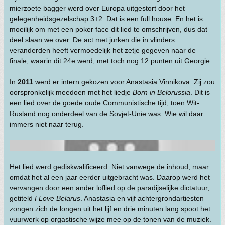
mierzoete bagger werd over Europa uitgestort door het
gelegenheidsgezelschap 3+2. Dat is een full house. En het is
moeilijk om met een poker face dit lied te omschrijven, dus dat
deel slaan we over. De act met jurken die in vlinders
veranderden heeft vermoedelijk het zetje gegeven naar de
finale, waarin dit 24e werd, met toch nog 12 punten uit Georgie.
In
2011
werd er intern gekozen voor Anastasia Vinnikova. Zij zou
oorspronkelijk meedoen met het liedje
Born in Belorussia
. Dit is
een lied over de goede oude Communistische tijd, toen Wit-
Rusland nog onderdeel van de Sovjet-Unie was. Wie wil daar
immers niet naar terug.
Het lied werd gediskwalificeerd. Niet vanwege de inhoud, maar
omdat het al een jaar eerder uitgebracht was. Daarop werd het
vervangen door een ander loflied op de paradijselijke dictatuur,
getiteld
I Love Belarus
. Anastasia en vijf achtergrondartiesten
zongen zich de longen uit het lijf en drie minuten lang spoot het
vuurwerk op orgastische wijze mee op de tonen van de muziek.