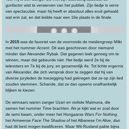
gunfactor wist te verwerven van het publiek. Zijn liedje is verre
van spectaculair, maar hij heeft er absoluut alles eruit gehaald
wat erin zat, en dat leidde naar een 16e plaats in de finale.
In
2015
was de favoriet van de voorronde de meidengroep Milki
met het nummer
Accent
. Dit was geschreven door niemand
minder dan Alexander Rybak. Dat gegeven leek genoeg om te
winnen, maar dat gebeurde niet. Het liedje werd 2e bij de
televoters en 7e bij de jury, en gezamenlijk 4e. Tot lichte ergernis
van Alexander, die zich versprak door te zeggen dat hij van
diverse juryleden de toezegging had gekregen dat ze op zijn lied
zouden stemmen. Schande, dat ze dan opeens onafhankelijk
blijken te kiezen.
De winnaars waren zanger Uzari en violiste Maimuna, die
samen het nummer
Time
brachten. Als je kijkt wat er zoal door
de semi kwam, onder meer het Hongaarse
Wars For Nothing
,
het Armeense
Face The Shadow
of het Albanese
I'm Alive
, dan
had dit best mogen kwalificeren. Maar Wit-Rusland pakte bijna