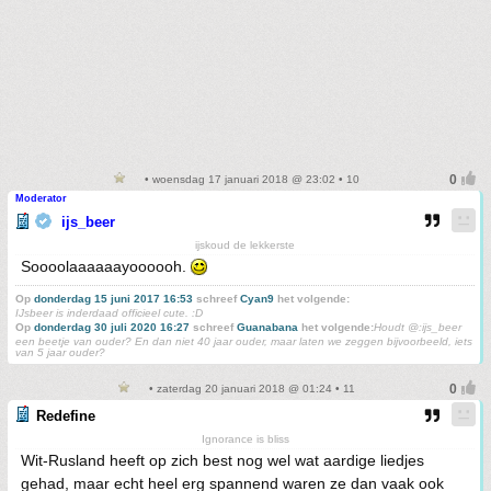
• woensdag 17 januari 2018 @ 23:02 • 10
Moderator
ijs_beer
ijskoud de lekkerste
Soooolaaaaaayoooooh.
Op
donderdag 15 juni 2017 16:53
schreef
Cyan9
het volgende:
IJsbeer is inderdaad officieel cute. :D
Op
donderdag 30 juli 2020 16:27
schreef
Guanabana
het volgende:
Houdt @:ijs_beer
een beetje van ouder? En dan niet 40 jaar ouder, maar laten we zeggen bijvoorbeeld, iets
van 5 jaar ouder?
• zaterdag 20 januari 2018 @ 01:24 • 11
Redefine
Ignorance is bliss
Wit-Rusland heeft op zich best nog wel wat aardige liedjes
gehad, maar echt heel erg spannend waren ze dan vaak ook