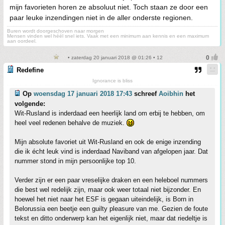
mijn favorieten horen ze absoluut niet. Toch staan ze door een
paar leuke inzendingen niet in de aller onderste regionen.
Buren wordt doorgeschoven naar morgen
Mensen vinden wel héél snel iets. Vaak met een minimum aan kennis en een maximum
aan oordeel.
• zaterdag 20 januari 2018 @ 01:26 • 12
Redefine
Ignorance is bliss
Op
woensdag 17 januari 2018 17:43
schreef
Aoibhin
het
volgende:
Wit-Rusland is inderdaad een heerlijk land om erbij te hebben, om
heel veel redenen behalve de muziek.
Mijn absolute favoriet uit Wit-Rusland en ook de enige inzending
die ik écht leuk vind is inderdaad Naviband van afgelopen jaar. Dat
nummer stond in mijn persoonlijke top 10.
Verder zijn er een paar vreselijke draken en een heleboel nummers
die best wel redelijk zijn, maar ook weer totaal niet bijzonder. En
hoewel het niet naar het ESF is gegaan uiteindelijk, is Born in
Belorussia een beetje een guilty pleasure van me. Gezien de foute
tekst en ditto onderwerp kan het eigenlijk niet, maar dat riedeltje is