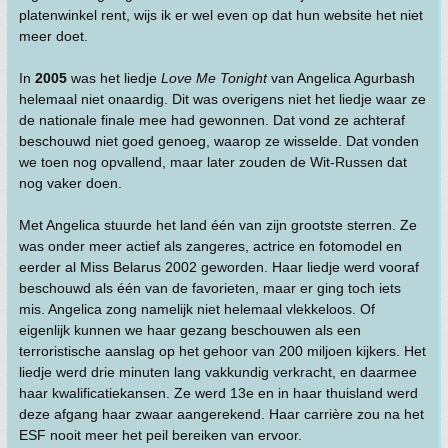
platenwinkel rent, wijs ik er wel even op dat hun website het niet
meer doet.
In
2005
was het liedje
Love Me Tonight
van Angelica Agurbash
helemaal niet onaardig. Dit was overigens niet het liedje waar ze
de nationale finale mee had gewonnen. Dat vond ze achteraf
beschouwd niet goed genoeg, waarop ze wisselde. Dat vonden
we toen nog opvallend, maar later zouden de Wit-Russen dat
nog vaker doen.
Met Angelica stuurde het land één van zijn grootste sterren. Ze
was onder meer actief als zangeres, actrice en fotomodel en
eerder al Miss Belarus 2002 geworden. Haar liedje werd vooraf
beschouwd als één van de favorieten, maar er ging toch iets
mis. Angelica zong namelijk niet helemaal vlekkeloos. Of
eigenlijk kunnen we haar gezang beschouwen als een
terroristische aanslag op het gehoor van 200 miljoen kijkers. Het
liedje werd drie minuten lang vakkundig verkracht, en daarmee
haar kwalificatiekansen. Ze werd 13e en in haar thuisland werd
deze afgang haar zwaar aangerekend. Haar carrière zou na het
ESF nooit meer het peil bereiken van ervoor.