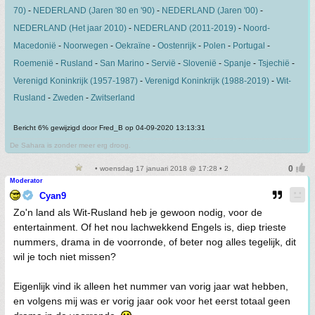
70)
-
NEDERLAND (Jaren '80 en '90)
-
NEDERLAND (Jaren '00)
-
NEDERLAND (Het jaar 2010)
-
NEDERLAND (2011-2019)
-
Noord-
Macedonië
-
Noorwegen
-
Oekraïne
-
Oostenrijk
-
Polen
-
Portugal
-
Roemenië
-
Rusland
-
San Marino
-
Servië
-
Slovenië
-
Spanje
-
Tsjechië
-
Verenigd Koninkrijk (1957-1987)
-
Verenigd Koninkrijk (1988-2019)
-
Wit-
Rusland
-
Zweden
-
Zwitserland
Bericht 6% gewijzigd door Fred_B op 04-09-2020 13:13:31
De Sahara is zonder meer erg droog.
• woensdag 17 januari 2018 @ 17:28 • 2
Moderator
Cyan9
Zo'n land als Wit-Rusland heb je gewoon nodig, voor de
entertainment. Of het nou lachwekkend Engels is, diep trieste
nummers, drama in de voorronde, of beter nog alles tegelijk, dit
wil je toch niet missen?
Eigenlijk vind ik alleen het nummer van vorig jaar wat hebben,
en volgens mij was er vorig jaar ook voor het eerst totaal geen