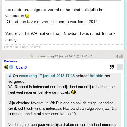
Let op de prachtige act vooral op het einde als jullie het
volhouden
Dit had een favoriet van mij kunnen worden in 2014.
Verder vind ik WR niet veel aan, Naviband was naast Teo ook
aardig.
Life can be a bitch, so like it..
• woensdag 17 januari 2018 @ 19:43 • 5
Moderator
Cyan9
Op
woensdag 17 januari 2018 17:43
schreef
Aoibhin
het
volgende:
Wit-Rusland is inderdaad een heerlijk land om erbij te hebben, om
heel veel redenen behalve de muziek.
Mijn absolute favoriet uit Wit-Rusland en ook de enige inzending
die ik écht leuk vind is inderdaad Naviband van afgelopen jaar. Dat
nummer stond in mijn persoonlijke top 10.
Verder zijn er een paar vreselijke draken en een heleboel nummers