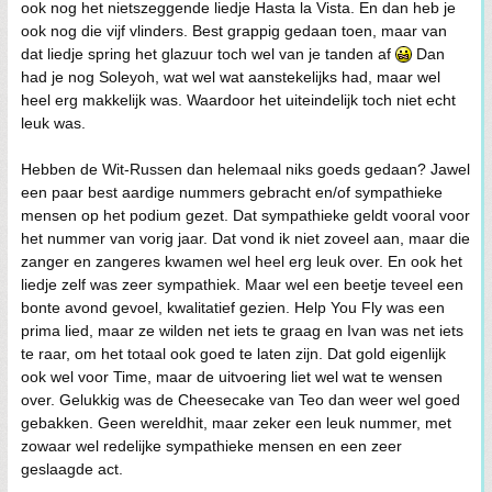
ook nog het nietszeggende liedje Hasta la Vista. En dan heb je
ook nog die vijf vlinders. Best grappig gedaan toen, maar van
dat liedje spring het glazuur toch wel van je tanden af
Dan
had je nog Soleyoh, wat wel wat aanstekelijks had, maar wel
heel erg makkelijk was. Waardoor het uiteindelijk toch niet echt
leuk was.
Hebben de Wit-Russen dan helemaal niks goeds gedaan? Jawel
een paar best aardige nummers gebracht en/of sympathieke
mensen op het podium gezet. Dat sympathieke geldt vooral voor
het nummer van vorig jaar. Dat vond ik niet zoveel aan, maar die
zanger en zangeres kwamen wel heel erg leuk over. En ook het
liedje zelf was zeer sympathiek. Maar wel een beetje teveel een
bonte avond gevoel, kwalitatief gezien. Help You Fly was een
prima lied, maar ze wilden net iets te graag en Ivan was net iets
te raar, om het totaal ook goed te laten zijn. Dat gold eigenlijk
ook wel voor Time, maar de uitvoering liet wel wat te wensen
over. Gelukkig was de Cheesecake van Teo dan weer wel goed
gebakken. Geen wereldhit, maar zeker een leuk nummer, met
zowaar wel redelijke sympathieke mensen en een zeer
geslaagde act.