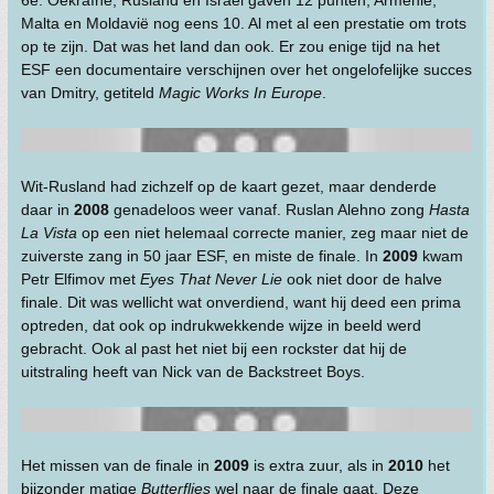
Malta en Moldavië nog eens 10. Al met al een prestatie om trots
op te zijn. Dat was het land dan ook. Er zou enige tijd na het
ESF een documentaire verschijnen over het ongelofelijke succes
van Dmitry, getiteld
Magic Works In Europe
.
Wit-Rusland had zichzelf op de kaart gezet, maar denderde
daar in
2008
genadeloos weer vanaf. Ruslan Alehno zong
Hasta
La Vista
op een niet helemaal correcte manier, zeg maar niet de
zuiverste zang in 50 jaar ESF, en miste de finale. In
2009
kwam
Petr Elfimov met
Eyes That Never Lie
ook niet door de halve
finale. Dit was wellicht wat onverdiend, want hij deed een prima
optreden, dat ook op indrukwekkende wijze in beeld werd
gebracht. Ook al past het niet bij een rockster dat hij de
uitstraling heeft van Nick van de Backstreet Boys.
Het missen van de finale in
2009
is extra zuur, als in
2010
het
bijzonder matige
Butterflies
wel naar de finale gaat. Deze