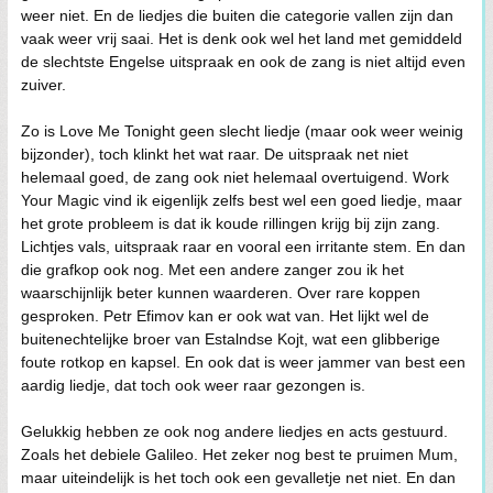
weer niet. En de liedjes die buiten die categorie vallen zijn dan
vaak weer vrij saai. Het is denk ook wel het land met gemiddeld
de slechtste Engelse uitspraak en ook de zang is niet altijd even
zuiver.
Zo is Love Me Tonight geen slecht liedje (maar ook weer weinig
bijzonder), toch klinkt het wat raar. De uitspraak net niet
helemaal goed, de zang ook niet helemaal overtuigend. Work
Your Magic vind ik eigenlijk zelfs best wel een goed liedje, maar
het grote probleem is dat ik koude rillingen krijg bij zijn zang.
Lichtjes vals, uitspraak raar en vooral een irritante stem. En dan
die grafkop ook nog. Met een andere zanger zou ik het
waarschijnlijk beter kunnen waarderen. Over rare koppen
gesproken. Petr Efimov kan er ook wat van. Het lijkt wel de
buitenechtelijke broer van Estalndse Kojt, wat een glibberige
foute rotkop en kapsel. En ook dat is weer jammer van best een
aardig liedje, dat toch ook weer raar gezongen is.
Gelukkig hebben ze ook nog andere liedjes en acts gestuurd.
Zoals het debiele Galileo. Het zeker nog best te pruimen Mum,
maar uiteindelijk is het toch ook een gevalletje net niet. En dan