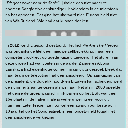
“Dit gaat zeker naar de finale”
, jubelde een niet nader te
noemen Songfestivaldeskundige uit Volendam in de microfoon
na het optreden. Dat ging het uiteraard niet. Europa hield niet
van Wit-Rusland. Wie had dat kunnen denken.
In
2012
werd Litesound gestuurd. Het lied
We Are The Heroes
was ondanks de titel geen nieuwe zelfbevlekking, maar een
competent rocklied, op goede wijze uitgevoerd. Het sturen van
deze groep had wat voeten in de aarde. Zangeres Alyona
Lanskaya had eigenlijk gewonnen, maar uit onderzoek bleek dat
haar team de televoting had gemanipuleerd. Op aanwijzing van
de president, die duidelijk hoofd- en bijzaken kan scheiden, werd
de nummer 2 aangewezen als winnaar. Net als in 2009 speelde
het genre de groep waarschijnlijk parten op het ESF, want een
16e plaats in de halve finale is wel erg weinig eer voor dit
nummer. Later kregen ze nog wel een award voor beste act in
10 jaar tijd op het Songfestival, in een ongetwijfeld totaal niet
gemanipuleerde verkiezing.