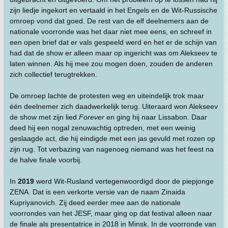
zijn liedje ingekort en vertaald in het Engels en de Wit-Russische
omroep vond dat goed. De rest van de elf deelnemers aan de
nationale voorronde was het daar niet mee eens, en schreef in
een open brief dat er vals gespeeld werd en het er de schijn van
had dat de show er alleen maar op ingericht was om Alekseev te
laten winnen. Als hij mee zou mogen doen, zouden de anderen
zich collectief terugtrekken.
De omroep lachte de protesten weg en uiteindelijk trok maar
één deelnemer zich daadwerkelijk terug. Uiteraard won Alekseev
de show met zijn lied
Forever
en ging hij naar Lissabon. Daar
deed hij een nogal zenuwachtig optreden, met een weinig
geslaagde act, die hij eindigde met een jas gevuld met rozen op
zijn rug. Tot verbazing van nagenoeg niemand was het feest na
de halve finale voorbij.
In
2019
werd Wit-Rusland vertegenwoordigd door de piepjonge
ZENA. Dat is een verkorte versie van de naam Zinaida
Kupriyanovich. Zij deed eerder mee aan de nationale
voorrondes van het JESF, maar ging op dat festival alleen naar
de finale als presentatrice in 2018 in Minsk. In de voorronde van