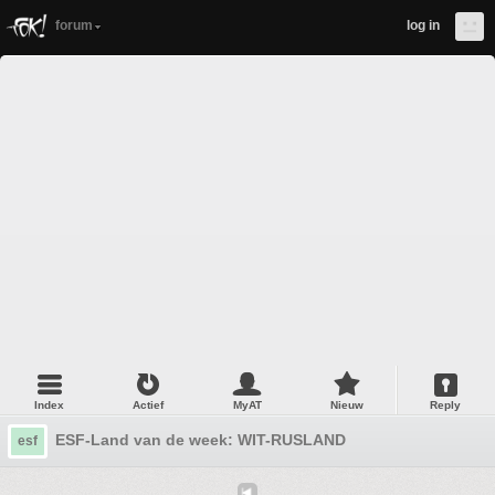
forum
log in
Index
Actief
MyAT
Nieuw
Reply
ESF-Land van de week: WIT-RUSLAND
esf