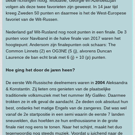
beide richtingen hoog. Moldavië, Georgië en Azerbeidzjan
volgen als deze twee favorieten zijn geweest. In 14 jaar tijd
kreeg Zweden 50 punten en daarmee is het de West-Europese
favoriet van de Wit-Russen.
Nederland gaf Wit-Rusland nog nooit punten in een finale. De 3
punten voor Naviband in de halve finale van 2017 waren het
hoogtepunt. Andersom zijn finalepunten ook schaars: The
Common Linnets (2) en OG3NE (5 (j), alvorens Duncan
Laurence de ban echt brak met 6 (j) + 10 (p) punten.
Hoe ging het door de jaren heen?
De eerste Wit-Russische deelnemers waren in
2004
Aleksandra
& Konstantin. Zij lieten ons genieten van de plaatselijke
traditionele volksmuziek met het nummer
My Galileo
. Daarmee
trokken ze in elk geval de aandacht. Ze deden ook absoluut hun
best, ondanks het matige Engels van de zangeres. Dat was wel
vanaf de 2e startpositie in een semi waarin de eerste 7 landen
sneuvelden, dus hoefden ze hun enthousiasme in de grote
finale niet nog eens te tonen. Naar het schijnt, maakt het duo
tegenwoordig nog steeds muziek. Voordat u juichend naar de