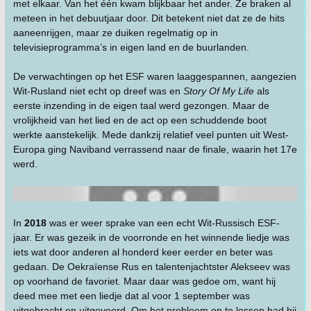
met elkaar. Van het één kwam blijkbaar het ander. Ze braken al
meteen in het debuutjaar door. Dit betekent niet dat ze de hits
aaneenrijgen, maar ze duiken regelmatig op in
televisieprogramma’s in eigen land en de buurlanden.
De verwachtingen op het ESF waren laaggespannen, aangezien
Wit-Rusland niet echt op dreef was en
Story Of My Life
als
eerste inzending in de eigen taal werd gezongen. Maar de
vrolijkheid van het lied en de act op een schuddende boot
werkte aanstekelijk. Mede dankzij relatief veel punten uit West-
Europa ging Naviband verrassend naar de finale, waarin het 17e
werd.
In
2018
was er weer sprake van een echt Wit-Russisch ESF-
jaar. Er was gezeik in de voorronde en het winnende liedje was
iets wat door anderen al honderd keer eerder en beter was
gedaan. De Oekraïense Rus en talentenjachtster Alekseev was
op voorhand de favoriet. Maar daar was gedoe om, want hij
deed mee met een liedje dat al voor 1 september was
uitgebracht en uitgevoerd. Om het probleem op te lossen had hij