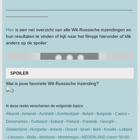
---------------------------------------------------------------------------------
---------------------------
Hier
is een net overzicht van alle Wit-Russische inzendingen en
hun resultaten te vinden of kijk naar het filmpje hieronder of klik
anders op de spoiler:
SPOILER
Wat is jouw favoriete Wit-Russische inzending?
In deze reeks verschenen de volgende topics:
Albanië
-
Armenië
-
Australië
-
Azerbeidzjan
-
België
-
Bulgarije
-
Cyprus
-
Denemarken
-
Duitsland
-
Estland
-
Finland
-
Frankrijk
-
Georgië
-
Griekenland
-
Hongarije
-
Ierland
-
IJsland
-
Israel
-
Italië
-
Kroatië
-
Letland
-
Litouwen
-
Malta
-
Moldavië
-
Montenegro
-
NEDERLAND (Jaren '50-60-