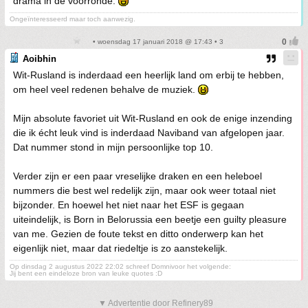
drama in de voorronde.
Ongeïnteresseerd maar toch aanwezig.
• woensdag 17 januari 2018 @ 17:43 • 3
Aoibhin
Wit-Rusland is inderdaad een heerlijk land om erbij te hebben,
om heel veel redenen behalve de muziek.
Mijn absolute favoriet uit Wit-Rusland en ook de enige inzending
die ik écht leuk vind is inderdaad Naviband van afgelopen jaar.
Dat nummer stond in mijn persoonlijke top 10.
Verder zijn er een paar vreselijke draken en een heleboel
nummers die best wel redelijk zijn, maar ook weer totaal niet
bijzonder. En hoewel het niet naar het ESF is gegaan
uiteindelijk, is Born in Belorussia een beetje een guilty pleasure
van me. Gezien de foute tekst en ditto onderwerp kan het
eigenlijk niet, maar dat riedeltje is zo aanstekelijk.
Op dinsdag 2 augustus 2022 22:02 schreef Domnivoor het volgende:
Jij bent een eindeloze bron van leuke quotes :D
▼ Advertentie door Refinery89