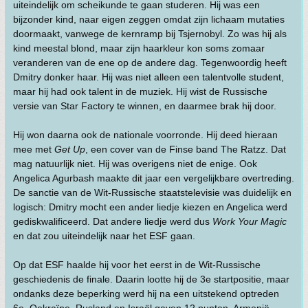
uiteindelijk om scheikunde te gaan studeren. Hij was een
bijzonder kind, naar eigen zeggen omdat zijn lichaam mutaties
doormaakt, vanwege de kernramp bij Tsjernobyl. Zo was hij als
kind meestal blond, maar zijn haarkleur kon soms zomaar
veranderen van de ene op de andere dag. Tegenwoordig heeft
Dmitry donker haar. Hij was niet alleen een talentvolle student,
maar hij had ook talent in de muziek. Hij wist de Russische
versie van Star Factory te winnen, en daarmee brak hij door.
Hij won daarna ook de nationale voorronde. Hij deed hieraan
mee met
Get Up
, een cover van de Finse band The Ratzz. Dat
mag natuurlijk niet. Hij was overigens niet de enige. Ook
Angelica Agurbash maakte dit jaar een vergelijkbare overtreding.
De sanctie van de Wit-Russische staatstelevisie was duidelijk en
logisch: Dmitry mocht een ander liedje kiezen en Angelica werd
gediskwalificeerd. Dat andere liedje werd dus
Work Your Magic
en dat zou uiteindelijk naar het ESF gaan.
Op dat ESF haalde hij voor het eerst in de Wit-Russische
geschiedenis de finale. Daarin lootte hij de 3e startpositie, maar
ondanks deze beperking werd hij na een uitstekend optreden
6e. Oekraïne, Rusland en Israël gaven 12 punten, Armenië,