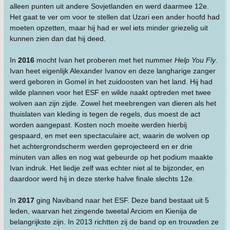
alleen punten uit andere Sovjetlanden en werd daarmee 12e.
Het gaat te ver om voor te stellen dat Uzari een ander hoofd had
moeten opzetten, maar hij had er wel iets minder griezelig uit
kunnen zien dan dat hij deed.
In
2016
mocht Ivan het proberen met het nummer
Help You Fly
.
Ivan heet eigenlijk Alexander Ivanov en deze langharige zanger
werd geboren in Gomel in het zuidoosten van het land. Hij had
wilde plannen voor het ESF en wilde naakt optreden met twee
wolven aan zijn zijde. Zowel het meebrengen van dieren als het
thuislaten van kleding is tegen de regels, dus moest de act
worden aangepast. Kosten noch moeite werden hierbij
gespaard, en met een spectaculaire act, waarin de wolven op
het achtergrondscherm werden geprojecteerd en er drie
minuten van alles en nog wat gebeurde op het podium maakte
Ivan indruk. Het liedje zelf was echter niet al te bijzonder, en
daardoor werd hij in deze sterke halve finale slechts 12e.
In
2017
ging Naviband naar het ESF. Deze band bestaat uit 5
leden, waarvan het zingende tweetal Arciom en Kienija de
belangrijkste zijn. In 2013 richtten zij de band op en trouwden ze