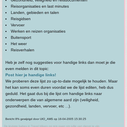
Gezondheid, veiligheid en reisdocumenten
Reisorganisaties en last minutes
Landen, gebieden en talen
Reisgidsen
Vervoer
Werken en reizen organisaties
Buitensport
Het weer
Reisverhalen
Heb je zelf nog suggesties voor handige links dan moet je die
even melden in dit topic:
Post hier je handige links!
We proberen deze lijst zo up-to-date mogelijk te houden. Maar
het kan soms even duren voordat we de lijst editen, heb dus
geduld. Het gaat dus bij die lijst om handige links naar
onderwerpen die van algemene aard zijn (veiligheid,
gezondheid, landen, vervoer, etc ...).
Bericht 8% gewijzigd door UIO_AMS op 16-04-2005 15:30:25
De leukste babes in Travel blijven op reis gaan om jullie van dienst te zijn