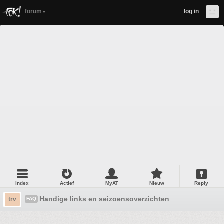
forum
log in
Index
Actief
MyAT
Nieuw
Reply
Handige links en seizoensoverzichten
trv
FAQ