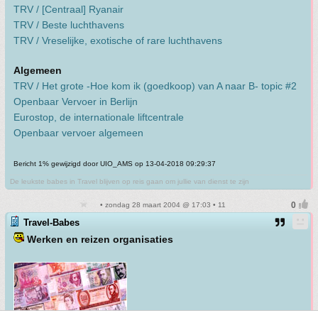
TRV / [Centraal] Ryanair
TRV / Beste luchthavens
TRV / Vreselijke, exotische of rare luchthavens
Algemeen
TRV / Het grote -Hoe kom ik (goedkoop) van A naar B- topic #2
Openbaar Vervoer in Berlijn
Eurostop, de internationale liftcentrale
Openbaar vervoer algemeen
Bericht 1% gewijzigd door UIO_AMS op 13-04-2018 09:29:37
De leukste babes in Travel blijven op reis gaan om jullie van dienst te zijn
• zondag 28 maart 2004 @ 17:03 • 11
Travel-Babes
Werken en reizen organisaties