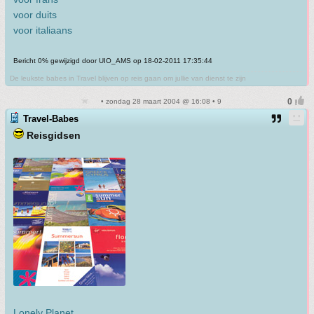
voor duits
voor italiaans
Bericht 0% gewijzigd door UIO_AMS op 18-02-2011 17:35:44
De leukste babes in Travel blijven op reis gaan om jullie van dienst te zijn
• zondag 28 maart 2004 @ 16:08 • 9
Travel-Babes
Reisgidsen
Lonely Planet