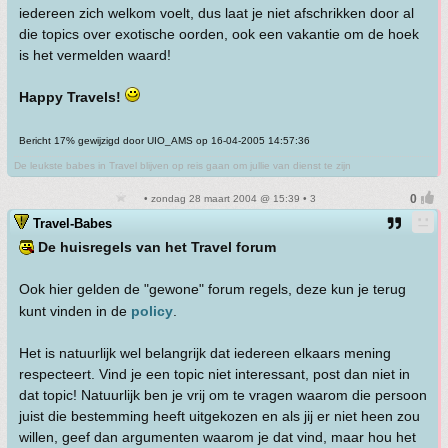
iedereen zich welkom voelt, dus laat je niet afschrikken door al
die topics over exotische oorden, ook een vakantie om de hoek
is het vermelden waard!
Happy Travels!
Bericht 17% gewijzigd door UIO_AMS op 16-04-2005 14:57:36
De leukste babes in Travel blijven op reis gaan om jullie van dienst te zijn
• zondag 28 maart 2004 @ 15:39 • 3
Travel-Babes
De huisregels van het Travel forum
Ook hier gelden de "gewone" forum regels, deze kun je terug
kunt vinden in de
policy
.
Het is natuurlijk wel belangrijk dat iedereen elkaars mening
respecteert. Vind je een topic niet interessant, post dan niet in
dat topic! Natuurlijk ben je vrij om te vragen waarom die persoon
juist die bestemming heeft uitgekozen en als jij er niet heen zou
willen, geef dan argumenten waarom je dat vind, maar hou het