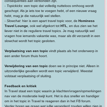
consequenties aan verbonden zijn.
-
Topickicks
: een topic dat volledig nutteloos omhoog wordt
geschopt. Als je iets toe te voegen hebt, of een nieuwe vraag
hebt, mag je die natuurlijk wel stellen.
-
Slowchat
: hier is een apart travel topic voor, de
Hominess
Travel Lounge
, ook wel afgekort tot
HTL
, en dus zien we het
liever niet in de reguliere travel topics. Je mag natuurlijk wel
vragen hoe iemands vakantie was, maar als dit verzandt in een
slowchat wordt het topic gesloten.
Verplaatsing van een topic
vindt plaats als het onderwerp in
een ander forum thuis hoort.
Verwijdering van een topic
doen we in principe niet. Alleen in
uitzonderlijke gevallen wordt een topic verwijderd. Meestal
volstaat verplaatsing of sluiting.
Feedback en kritiek
In Travel staat een topic waarin je klachten/vragen/opmerkingen
nav van de moderatie kwijt kunt. Het is dus sneller en handiger
om in het topic in Travel te reageren dan in het FB forum.
Verder horen we graag wat jullie veranderd zouden willen zien in