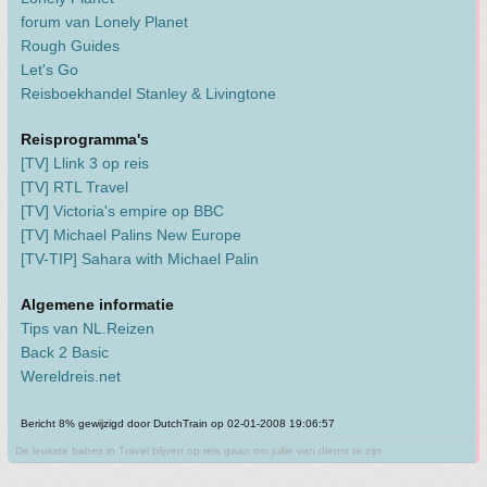
forum van Lonely Planet
Rough Guides
Let's Go
Reisboekhandel Stanley & Livingtone
Reisprogramma's
[TV] Llink 3 op reis
[TV] RTL Travel
[TV] Victoria's empire op BBC
[TV] Michael Palins New Europe
[TV-TIP] Sahara with Michael Palin
Algemene informatie
Tips van NL.Reizen
Back 2 Basic
Wereldreis.net
Bericht 8% gewijzigd door DutchTrain op 02-01-2008 19:06:57
De leukste babes in Travel blijven op reis gaan om jullie van dienst te zijn