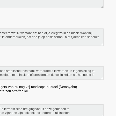
enteerd wat ik "verzonnen" heb of je vliegt zo in de block. Want mij
t te onderbouwen, dat doe je op basis school, niet tijdens een serieuze
or Israëlische rechtbank veroordeeld te worden. In tegenstelling tot
m eigen ex-ministers of presidenten de cel in zetten als het nodig is.
gers van nu nog vrij rondloopt in Israël (Netanyahu).
ets zou straffen lol.
 De terroristische dreiging vanuit deze gebieden te
un vijanden zijn ook bekend. Iedereen afslachten.