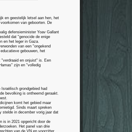
k en geestelijk letsel aan hen, het
et voorkomen van geboorten. De
alig defensieminister Yoav Gallant
esteld dat "genocide de enige
en en het leger in Gaza.
g verwonden van een "ongekend
en educatieve gebouwen, het
 "verdraaid en onjuist" is. Een
Hamas" zijn en "volledig
 Israëlisch grondgebied had
 de bevolking is ontheemd geraakt.
oest.
dicijnen komt het gebied maar
ernietigd. Sinds maart spreken
stelde in december vorig jaar dat
 is in 2021 opgericht door de
rzoeken. Het panel van drie
rechten van de VN en voorzitter