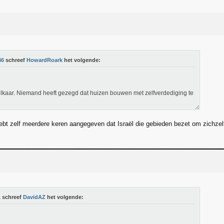
 and shaved half my head and wrote for Teen Vogue. If I can come back from the depths of lef
46
schreef
HowardRoark
het volgende:
 elkaar. Niemand heeft gezegd dat huizen bouwen met zelfverdediging te
bt zelf meerdere keren aangegeven dat Israël die gebieden bezet om zichzelf
1
schreef
DavidAZ
het volgende: