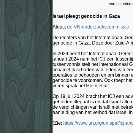
van het intern
Israel pleegt genocide in Gaza
Aldus:
de VN-onderzoekscommissie.
De rechters van het Internationaal Ge
genocide in Gaza. Deze door Zuid-Afr
In 2024 heeft het Internationaal Gerec
januari 2024 nam het ICJ een tussenti
tussenvonnis stelt het Internationaal
lichamelijk schaden van leden van een
operaties te behouden en om binnen e
genocide te voorkomen. Ook roept het G
vuren sprak het Hof niet uit.
Op 19 juli 2024 bracht het ICJ een adv
gebieden illegaal is en dat Israël al
de verplichtingen van Israël met betre
aanleiding van het verbod dat Israël i
(Zie:
https://www.un.org/unispal/icj-an