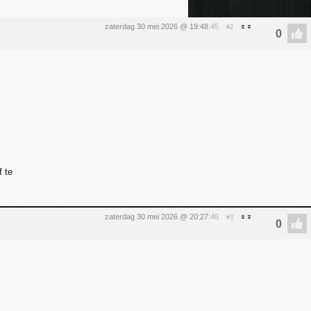
zaterdag 30 mei 2026 @ 19:48
:45
#2
tism, trust me, anyone can.' - Gina Florio
 te
zaterdag 30 mei 2026 @ 20:27
:46
#3