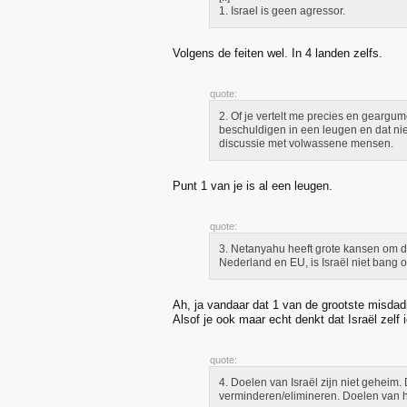
1. Israel is geen agressor.
Volgens de feiten wel. In 4 landen zelfs.
quote:
2. Of je vertelt me precies en geargum
beschuldigen in een leugen en dat nie
discussie met volwassene mensen.
Punt 1 van je is al een leugen.
quote:
3. Netanyahu heeft grote kansen om do
Nederland en EU, is Israël niet bang o
Ah, ja vandaar dat 1 van de grootste misdadi
Alsof je ook maar echt denkt dat Israël zelf i
quote:
4. Doelen van Israël zijn niet geheim.
verminderen/elimineren. Doelen van h