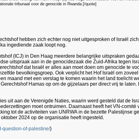
ationale tribunaal voor de genocide in Rwanda.[/quote]
rechtshof hebben zich echter nog niet uitgesproken of Israël zi
ika ingediende zaak loopt nog.
htshof (ICJ) in Den Haag meerdere belangrijke uitspraken gedaan
jdse uitspraak aan in de genocidezaak die Zuid-Afrika tegen Is
 Gerechtshof dat Israël er alles aan moet doen om genocide te v
zelfde bevolkingsgroep. Ook verplicht het Hof Israël om zoveel
en maand met een verslag te komen waarin het land toelicht 
erechtshof Hamas op om de gijzelaars per direct vrij te laten. E
ies uit aan de Verenigde Naties, waarin werd gesteld dat de Isr
le nederzettingen moet ontruimen. Daarnaast heeft het VN-comit
kking tot de activiteiten van UNRWA in de bezette Palestijnse ge
n oktober 2024 op de organisatie heeft ingesteld.
d-question-of-palestine/
)