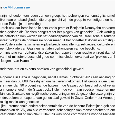
ns
de VN commissie
 zijn het doden van leden van een groep, het toebrengen van ernstig lichamelij
reëren van omstandigheden die erop gericht zijn de groep te vernietigen, en h
or de Palestijnse bevolking.
stelt ook dat Israëlische leiders zoals premier Benjamin Netanyahu en voorm
bben gedaan die "hebben aangezet tot het plegen van genocide". Ook wordt g
die getrokken kon worden uit het gedragspatroon van de Israëlische autoriteit
estaat volgens de commissie onder meer uit het opzettelijk doden en ernsti
ijnen", de systematische en wijdverbreide aanvallen op religieuze, culturele 
een blokkade van Gaza en het laten verhongeren van de bevolking.
e ministerie van Buitenlandse Zaken het rapport in een reactie en zegt dat het
van het ministerie beschuldigt de commissieleden ervan dat ze "proxies van 
p leugens van Hamas".
onderzoekers en experts spreken van genocidaal geweld
de operatie in Gaza is begonnen, nadat Hamas in oktober 2023 een aanslag op
ijn meer dan 60.000 Palestijnen om het leven gekomen. Het grootste deel van
g is meer dan 90 procent van de huizen in de Gazastrook beschadigd of verw
van hongersnood in de Gazastrook. Hulp in de vorm van voedsel, water en me
innen. Sanitaire en hygiënische voorzieningen en de gezondheidszorg zijn v
nderzoekers en experts van genocidaal geweld in Gaza. Onder meer Amnesty 
chuldig maakt aan genocide.
ijke, internationale onderzoekscommissie van de bezette Palestijnse gebieden
nraad van de VN, om alle vermeende schendingen van mensenrechten te onde
taat onder leiding van Navi Pillay. Zij was hoge commissaris voor de Mensen