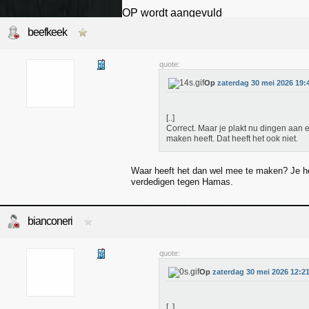
OP wordt aangevuld
'I moved to Peru
beefkeek
quote:
Op
zaterdag 30 mei 2026 19:
[..]
Correct. Maar je plakt nu dingen aan
maken heeft. Dat heeft het ook niet.
Waar heeft het dan wel mee te maken? Je he
verdedigen tegen Hamas.
bianconeri
quote:
Op
zaterdag 30 mei 2026 12:2
[..]