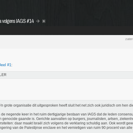
za volgens IAGS #14
zate
Deel #1
:
LER
'n grote organisatie dit uitgesproken heeft sluit het net zich ook juridisch om hen 
s de negende keer in het ruim dertigjarige bestaan van IAGS dat de leden consens
n genocide gaande is. Gerichte aanvallen op burgers, journalisten, artsen, zieken
rsiteiten: daar maakt Israël zich volgens de verklaring schuldig aan. Ook wordt g
ngering van de Palestijnse enclave en het vernietigen van ruim 90 procent van all