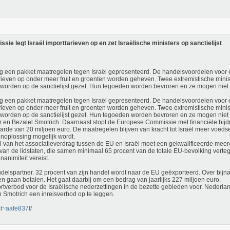
e legt Israël importtarieven op en zet Israëlische ministers op sanctielijst
een pakket maatregelen tegen Israël gepresenteerd. De handelsvoordelen voor 
arieven op onder meer fruit en groenten worden geheven. Twee extremistische minist
 worden op de sanctielijst gezet. Hun tegoeden worden bevroren en ze mogen niet
een pakket maatregelen tegen Israël gepresenteerd. De handelsvoordelen voor 
arieven op onder meer fruit en groenten worden geheven. Twee extremistische minist
 worden op de sanctielijst gezet. Hun tegoeden worden bevroren en ze mogen niet
r en Bezalel Smotrich. Daarnaast stopt de Europese Commissie met financiële bij
aarde van 20 miljoen euro. De maatregelen blijven van kracht tot Israël meer voeds
enoplossing mogelijk wordt.
l van het associatieverdrag tussen de EU en Israël moet een gekwalificeerde meer
 van de lidstaten, die samen minimaal 65 procent van de totale EU-bevolking ver
nanimiteit vereist.
ndelspartner. 32 procent van zijn handel wordt naar de EU geëxporteerd. Over bijna
en gaan betalen. Het gaat daarbij om een bedrag van jaarlijks 227 miljoen euro.
verbod voor de Israëlische nederzettingen in de bezette gebieden voor. Nederland
en Smotrich een inreisverbod op te leggen.
jst~aafe837f/