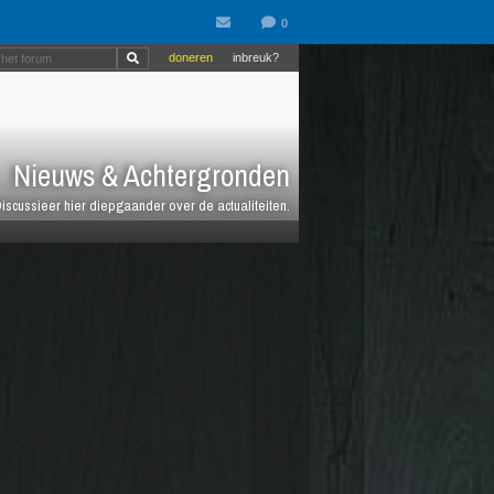
doneren
inbreuk?
Nieuws & Achtergronden
iscussieer hier diepgaander over de actualiteiten.