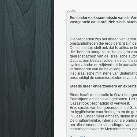
quote:
Een onderzoekscommissie van de Vereni
vastgesteld dat Israël zich sinds oktob
Die vier daden zijn het doden van leden 
omstandigheden die erop gericht zijn de
De commissie stelt ook dat Israëlische
die "hebben aangezet tot het plegen van
gedragspatroon van de Israëlische autori
Dat patroon bestaat volgens de commissi
systematische en wijdverbreide aanvall
verhongeren van de bevolking.
Het Israëlische ministerie van Buitenland
beschuldigt de commissieleden ervan da
Steeds meer onderzoekers en experts
Sinds Israël de operatie in Gaza is beg
Palestijnen om het leven gekomen. Het g
Gazastrook beschadigd of verwoest.
Er is sprake van hongersnood in de Gaz
en hygiënische voorzieningen en de gez
in Gaza. Onder meer Amnesty stelde in d
De onafhankelijke, internationale onde
om alle vermeende schendingen van mens
commissaris voor de Mensenrechten van d