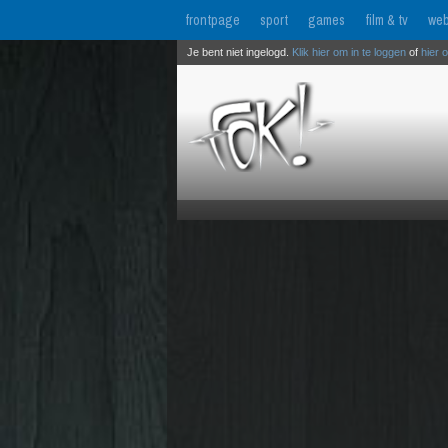
frontpage
sport
games
film & tv
web
Je bent niet ingelogd.
Klik hier om in te loggen
of
hier 