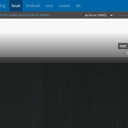
log
forum
fotoboek
chat
zoeken
dm
om een gratis account aan te maken
.
NWS
D