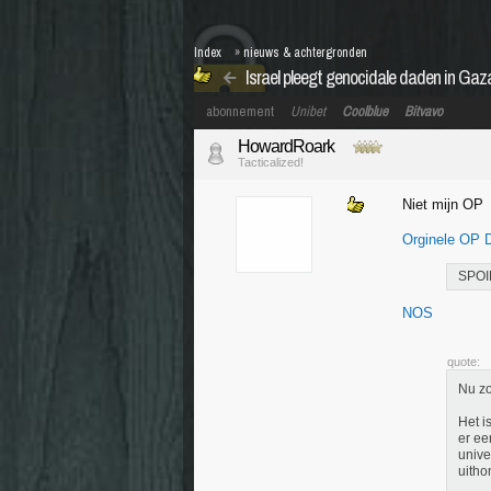
Index
»
nieuws & achtergronden
Israel pleegt genocidale daden in Ga
abonnement
Unibet
Coolblue
Bitvavo
HowardRoark
Tacticalized!
Niet mijn OP
Orginele OP 
SPOI
NOS
quote:
Nu zo
Het i
er ee
unive
uitho