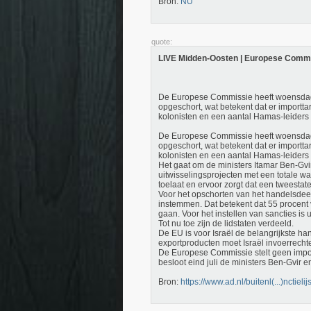
Bron:
NU
quote:
LIVE Midden-Oosten | Europese Commissi
De Europese Commissie heeft woensdag 
opgeschort, wat betekent dat er importt
kolonisten en een aantal Hamas-leiders
De Europese Commissie heeft woensdag 
opgeschort, wat betekent dat er importt
kolonisten en een aantal Hamas-leiders
Het gaat om de ministers Itamar Ben-Gvi
uitwisselingsprojecten met een totale w
toelaat en ervoor zorgt dat een tweestat
Voor het opschorten van het handelsdee
instemmen. Dat betekent dat 55 procent
gaan. Voor het instellen van sancties is u
Tot nu toe zijn de lidstaten verdeeld.
De EU is voor Israël de belangrijkste ha
exportproducten moet Israël invoerrecht
De Europese Commissie stelt geen import
besloot eind juli de ministers Ben-Gvir 
Bron:
https://www.ad.nl/buitenl(...)nctieli