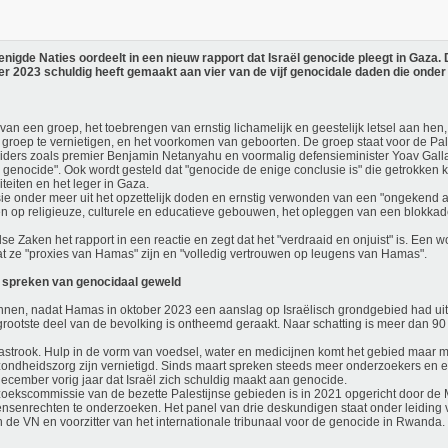
gde Naties oordeelt in een nieuw rapport dat Israël genocide pleegt in Gaza.
er 2023 schuldig heeft gemaakt aan vier van de vijf genocidale daden die onder 
van een groep, het toebrengen van ernstig lichamelijk en geestelijk letsel aan hen, 
 groep te vernietigen, en het voorkomen van geboorten. De groep staat voor de Pal
 leiders zoals premier Benjamin Netanyahu en voormalig defensieminister Yoav Gal
 genocide". Ook wordt gesteld dat "genocide de enige conclusie is" die getrokken 
teiten en het leger in Gaza.
e onder meer uit het opzettelijk doden en ernstig verwonden van een "ongekend aa
en op religieuze, culturele en educatieve gebouwen, het opleggen van een blokkad
se Zaken het rapport in een reactie en zegt dat het "verdraaid en onjuist" is. Een 
t ze "proxies van Hamas" zijn en "volledig vertrouwen op leugens van Hamas".
 spreken van genocidaal geweld
onnen, nadat Hamas in oktober 2023 een aanslag op Israëlisch grondgebied had ui
rootste deel van de bevolking is ontheemd geraakt. Naar schatting is meer dan 90
astrook. Hulp in de vorm van voedsel, water en medicijnen komt het gebied maar 
ondheidszorg zijn vernietigd. Sinds maart spreken steeds meer onderzoekers en 
ecember vorig jaar dat Israël zich schuldig maakt aan genocide.
rzoekscommissie van de bezette Palestijnse gebieden is in 2021 opgericht door d
enrechten te onderzoeken. Het panel van drie deskundigen staat onder leiding va
e VN en voorzitter van het internationale tribunaal voor de genocide in Rwanda.