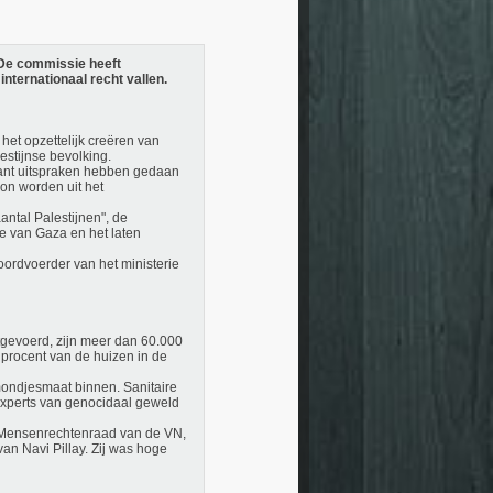
 De commissie heeft
internationaal recht vallen.
het opzettelijk creëren van
estijnse bevolking.
lant uitspraken hebben gedaan
kon worden uit het
ntal Palestijnen", de
e van Gaza en het laten
woordvoerder van het ministerie
tgevoerd, zijn meer dan 60.000
 procent van de huizen in de
mondjesmaat binnen. Sanitaire
experts van genocidaal geweld
e Mensenrechtenraad van de VN,
n Navi Pillay. Zij was hoge