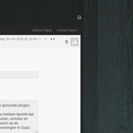
actieve topics
nieuwe topics
rdag 30 mei 2026 @ 19:46
:21
#1
die genocide plegen.
us hebben bereikt dat
huizen, scholen en
ewezen op de
e woningen in Gaza.