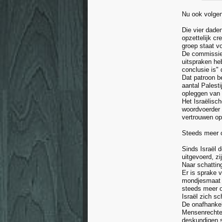
Nu ook volge
Die vier daden
opzettelijk c
groep staat vo
De commissie 
uitspraken he
conclusie is" 
Dat patroon b
aantal Palest
opleggen van 
Het Israëlisch
woordvoerder 
vertrouwen o
Steeds meer 
Sinds Israël 
uitgevoerd, z
Naar schattin
Er is sprake 
mondjesmaat b
steeds meer o
Israël zich s
De onafhankel
Mensenrechte
deskundigen s