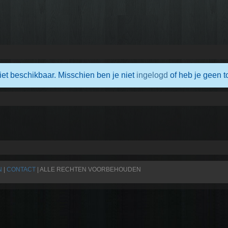
iet beschikbaar. Misschien ben je niet
ingelogd
of heb je geen t
N
|
CONTACT
| ALLE RECHTEN VOORBEHOUDEN