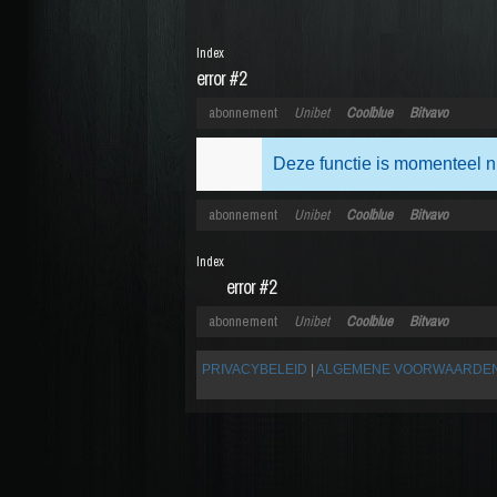
Index
error #2
abonnement
Unibet
Coolblue
Bitvavo
Deze functie is momenteel n
abonnement
Unibet
Coolblue
Bitvavo
Index
error #2
abonnement
Unibet
Coolblue
Bitvavo
PRIVACYBELEID
|
ALGEMENE VOORWAARDE