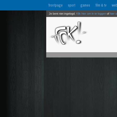
frontpage
sport
games
film & tv
web
Je bent niet ingelogd.
Klik hier om in te loggen
of
hier 