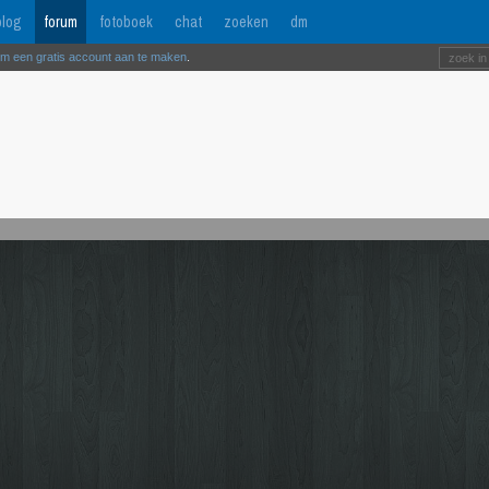
log
forum
fotoboek
chat
zoeken
dm
om een gratis account aan te maken
.