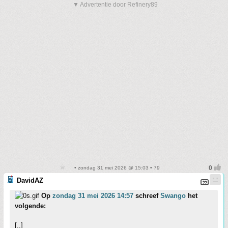
▼ Advertentie door Refinery89
• zondag 31 mei 2026 @ 15:03 • 79
DavidAZ
Op
zondag 31 mei 2026 14:57
schreef
Swango
het
volgende:
[..]