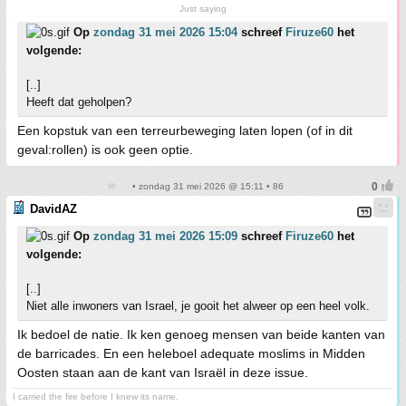
Just saying
Op
zondag 31 mei 2026 15:04
schreef
Firuze60
het
volgende:
[..]
Heeft dat geholpen?
Een kopstuk van een terreurbeweging laten lopen (of in dit
geval:rollen) is ook geen optie.
• zondag 31 mei 2026 @ 15:11 • 86
DavidAZ
Op
zondag 31 mei 2026 15:09
schreef
Firuze60
het
volgende:
[..]
Niet alle inwoners van Israel, je gooit het alweer op een heel volk.
Ik bedoel de natie. Ik ken genoeg mensen van beide kanten van
de barricades. En een heleboel adequate moslims in Midden
Oosten staan aan de kant van Israël in deze issue.
I carried the fire before I knew its name.