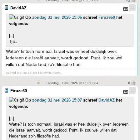
• zondag 31 mei 2026 @ 15:07 • 83
DavidAZ
Op
zondag 31 mei 2026 15:06
schreef
Firuze60
het
volgende:
[..]
Tja..
Watte? Is toch normaal. Israël was er heel duidelijk over.
Iedereen die Israël aanvalt, wordt gedood. Punt. Ik zou wel
willen dat Nederland zo'n filosofie had.
I carried the fire before I knew its name.
• zondag 31 mei 2026 @ 15:09 • 84
Firuze60
Op
zondag 31 mei 2026 15:07
schreef
DavidAZ
het
volgende:
[..]
Watte? Is toch normaal. Israël was er heel duidelijk over. Iedereen
die Israël aanvalt, wordt gedood. Punt. Ik zou wel willen dat
Nederland zo'n filosofie had.