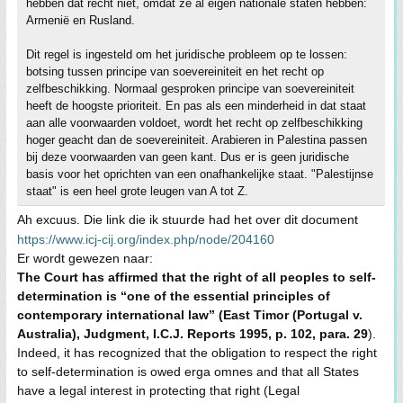
hebben dat recht niet, omdat ze al eigen nationale staten hebben:
Armenië en Rusland.
Dit regel is ingesteld om het juridische probleem op te lossen:
botsing tussen principe van soevereiniteit en het recht op
zelfbeschikking. Normaal gesproken principe van soevereiniteit
heeft de hoogste prioriteit. En pas als een minderheid in dat staat
aan alle voorwaarden voldoet, wordt het recht op zelfbeschikking
hoger geacht dan de soevereiniteit. Arabieren in Palestina passen
bij deze voorwaarden van geen kant. Dus er is geen juridische
basis voor het oprichten van een onafhankelijke staat. "Palestijnse
staat" is een heel grote leugen van A tot Z.
Ah excuus. Die link die ik stuurde had het over dit document
https://www.icj-cij.org/index.php/node/204160
Er wordt gewezen naar:
The Court has affirmed that the right of all peoples to self-
determination is “one of the essential principles of
contemporary international law” (East Timor (Portugal v.
Australia), Judgment, I.C.J. Reports 1995, p. 102, para. 29
).
Indeed, it has recognized that the obligation to respect the right
to self-determination is owed erga omnes and that all States
have a legal interest in protecting that right (Legal