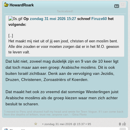
HowardRoark
Tacticalized!
Op
zondag 31 mei 2026 15:27
schreef
Firuze60
het
volgende:
[..]
Het maakt mij niet uit of jij een jood, christen of een moslim bent.
Alle drie zouden er voor moeten zorgen dat er in het M.O. gewoon
te leven valt.
Dat lukt niet, zoveel mag duidelijk zijn en 9 van de 10 keer ligt
dat toch maar aan een groep: Arabische moslims. Dit is ook
buiten Israël zichtbaar. Denk aan de vervolging van Jezidis,
Druzen, Christenen, Zoroastriërs of Koerden.
Dat maakt het ook zo vreemd dat sommige Westerlingen juist
Arabische moslims als de groep kiezen waar men zich achter
besluit te scharen.
'I moved to Peru and shaved half my head and wrote for Teen Vogue. If I can come back
from the depths of leftism, trust me, anyone can.' - Gina Florio
• zondag 31 mei 2026 @ 15:37 • 95