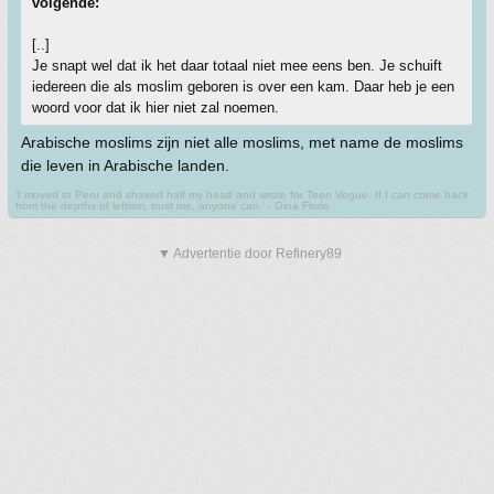
volgende:
[..]
Je snapt wel dat ik het daar totaal niet mee eens ben. Je schuift
iedereen die als moslim geboren is over een kam. Daar heb je een
woord voor dat ik hier niet zal noemen.
Arabische moslims zijn niet alle moslims, met name de moslims
die leven in Arabische landen.
'I moved to Peru and shaved half my head and wrote for Teen Vogue. If I can come back
from the depths of leftism, trust me, anyone can.' - Gina Florio
▼ Advertentie door Refinery89