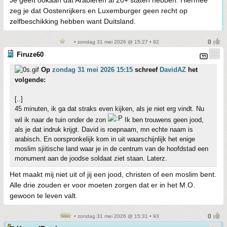
Je geeft ookaan dat Arabieren al 20+ staten hebben. Hiermee
zeg je dat Oostenrijkers en Luxemburger geen recht op
zelfbeschikking hebben want Duitsland.
• zondag 31 mei 2026 @ 15:27 • 92
Firuze60
Op
zondag 31 mei 2026 15:15
schreef
DavidAZ
het
volgende:
[..]
45 minuten, ik ga dat straks even kijken, als je niet erg vindt. Nu
wil ik naar de tuin onder de zon
Ik ben trouwens geen jood,
als je dat indruk krijgt. David is roepnaam, mn echte naam is
arabisch. En oorspronkelijk kom in uit waarschijnlijk het enige
moslim sjiitische land waar je in de centrum van de hoofdstad een
monument aan de joodse soldaat ziet staan. Laterz.
Het maakt mij niet uit of jij een jood, christen of een moslim bent.
Alle drie zouden er voor moeten zorgen dat er in het M.O.
gewoon te leven valt.
• zondag 31 mei 2026 @ 15:31 • 93