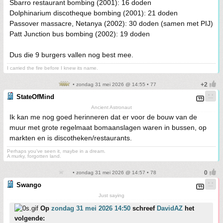
Sbarro restaurant bombing (2001): 16 doden
Dolphinarium discotheque bombing (2001): 21 doden
Passover massacre, Netanya (2002): 30 doden (samen met PIJ)
Patt Junction bus bombing (2002): 19 doden
Dus die 9 burgers vallen nog best mee.
I carried the fire before I knew its name.
• zondag 31 mei 2026 @ 14:55 • 77
StateOfMind
Ancient Astronaut
Ik kan me nog goed herinneren dat er voor de bouw van de
muur met grote regelmaat bomaanslagen waren in bussen, op
markten en is discotheken/restaurants.
Perhaps you've seen it, maybe in a dream.
A murky, forgotten land.
• zondag 31 mei 2026 @ 14:57 • 78
Swango
Just saying
Op
zondag 31 mei 2026 14:50
schreef
DavidAZ
het
volgende: