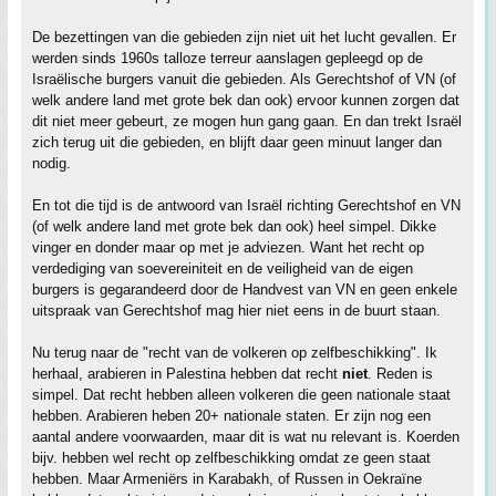
De bezettingen van die gebieden zijn niet uit het lucht gevallen. Er
werden sinds 1960s talloze terreur aanslagen gepleegd op de
Israëlische burgers vanuit die gebieden. Als Gerechtshof of VN (of
welk andere land met grote bek dan ook) ervoor kunnen zorgen dat
dit niet meer gebeurt, ze mogen hun gang gaan. En dan trekt Israël
zich terug uit die gebieden, en blijft daar geen minuut langer dan
nodig.
En tot die tijd is de antwoord van Israël richting Gerechtshof en VN
(of welk andere land met grote bek dan ook) heel simpel. Dikke
vinger en donder maar op met je adviezen. Want het recht op
verdediging van soevereiniteit en de veiligheid van de eigen
burgers is gegarandeerd door de Handvest van VN en geen enkele
uitspraak van Gerechtshof mag hier niet eens in de buurt staan.
Nu terug naar de "recht van de volkeren op zelfbeschikking". Ik
herhaal, arabieren in Palestina hebben dat recht
niet
. Reden is
simpel. Dat recht hebben alleen volkeren die geen nationale staat
hebben. Arabieren heben 20+ nationale staten. Er zijn nog een
aantal andere voorwaarden, maar dit is wat nu relevant is. Koerden
bijv. hebben wel recht op zelfbeschikking omdat ze geen staat
hebben. Maar Armeniërs in Karabakh, of Russen in Oekraïne