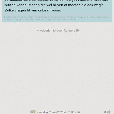
huizen kopen. Mogen die wel blijven of moeten die ook weg?
Zulke vragen blijven onbeantwoord.
'I moved to Peru and shaved half my head and wrote for Teen Vogue. If I can come back
from the depths of leftism, trust me, anyone can.' - Gina Florio
▼ Advertentie door Refinery89
• zondag 31 mei 2026 @ 15:33 • 94