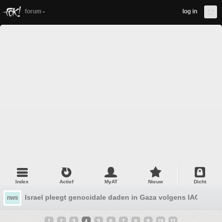
forum
log in
Index
Actief
MyAT
Nieuw
Dicht
Israel pleegt genocidale daden in Gaza volgens IAGS #14
nws
1
2
3
4
5
6
7
8
9
10
11