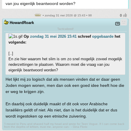
van jou eigenlijk beantwoord worden?
• zondag 31 mei 2026 @ 15:43 • 98
HowardRoark
Tacticalized!
Op
zondag 31 mei 2026 15:41
schreef
opgebaarde
het
volgende:
[..]
En zie hier waarom het slim is om zo snel mogelijk zoveel mogelijk
nederzettingen te plaatsen. Waarom moet die vraag van jou
eigenlijk beantwoord worden?
Het lijkt mij zo logisch dat als mensen vinden dat er daar geen
Joden mogen wonen, men dan ook een goed idee heeft hoe die
er weg te krijgen zijn.
En daarbij ook duidelijk maakt of dit ook voor Arabische
Israëliërs geldt of niet. Als niet, dan is het duidelijk dat er dus
wordt ingestoken op een etnische zuivering.
'I moved to Peru and shaved half my head and wrote for Teen Vogue. If I can come back
from the depths of leftism, trust me, anyone can.' - Gina Florio