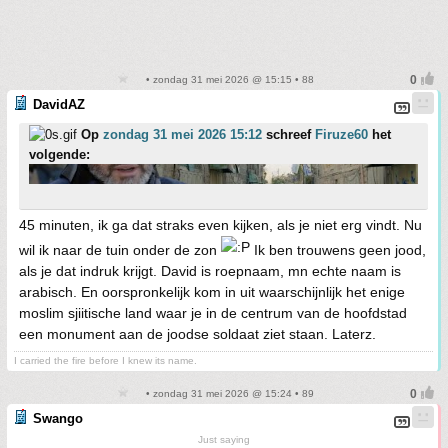
• zondag 31 mei 2026 @ 15:15 • 88
DavidAZ
Op
zondag 31 mei 2026 15:12
schreef
Firuze60
het
volgende:
45 minuten, ik ga dat straks even kijken, als je niet erg vindt. Nu
wil ik naar de tuin onder de zon
Ik ben trouwens geen jood,
als je dat indruk krijgt. David is roepnaam, mn echte naam is
arabisch. En oorspronkelijk kom in uit waarschijnlijk het enige
moslim sjiitische land waar je in de centrum van de hoofdstad
een monument aan de joodse soldaat ziet staan. Laterz.
I carried the fire before I knew its name.
• zondag 31 mei 2026 @ 15:24 • 89
Swango
Just saying