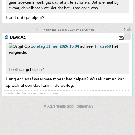
gaan zoeken in welk gat dat rat zit te schuilen. Dat allemaal bij
elkaar, denk ik toch wel dat dat het juiste optie was.
Heeft dat geholpen?
• zondag 31 mei 2026 @ 15:05 • 81
DavidAZ
Op
zondag 31 mei 2026 15:04
schreef
Firuze60
het
volgende:
[..]
Heeft dat geholpen?
Hang er vanaf waarmee moest het helpen? Wraak nemen kan
op zich al een doel zijn in de oorlog.
I carried the fire before I knew its name.
▼ Advertentie door Refinery89