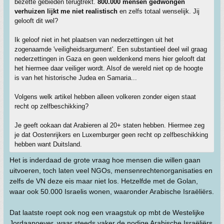
bezette gebieden terugtrekt.
800.000 mensen gedwongen
verhuizen lijkt me niet realistisch
en zelfs totaal wenselijk. Jij
gelooft dit wel?
Ik geloof niet in het plaatsen van nederzettingen uit het
zogenaamde 'veiligheidsargument'. Een substantieel deel wil graag
nederzettingen in Gaza en geen weldenkend mens hier gelooft dat
het hiermee daar veiliger wordt. Alsof de wereld niet op de hoogte
is van het historische Judea en Samaria...
Volgens welk artikel hebben alleen volkeren zonder eigen staat
recht op zelfbeschikking?
Je geeft ookaan dat Arabieren al 20+ staten hebben. Hiermee zeg
je dat Oostenrijkers en Luxemburger geen recht op zelfbeschikking
hebben want Duitsland.
Het is inderdaad de grote vraag hoe mensen die willen gaan
uitvoeren, toch laten veel NGOs, mensenrechtenorganisaties en
zelfs de VN deze eis maar niet los. Hetzelfde met de Golan,
waar ook 50.000 Israelis wonen, waaronder Arabische Israëliërs.
Dat laatste roept ook nog een vraagstuk op mbt de Westelijke
Jordaanoever, waar steeds vaker de nodige Arabische Israëliërs