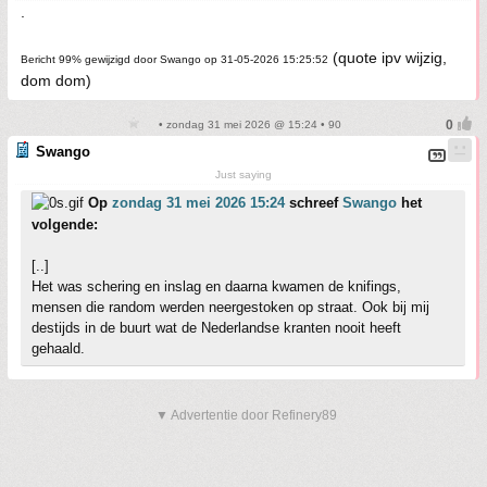
.
(quote ipv wijzig,
Bericht 99% gewijzigd door Swango op 31-05-2026 15:25:52
dom dom)
• zondag 31 mei 2026 @ 15:24 • 90
Swango
Just saying
Op
zondag 31 mei 2026 15:24
schreef
Swango
het
volgende:
[..]
Het was schering en inslag en daarna kwamen de knifings,
mensen die random werden neergestoken op straat. Ook bij mij
destijds in de buurt wat de Nederlandse kranten nooit heeft
gehaald.
▼ Advertentie door Refinery89