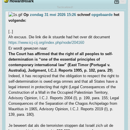
HowardRoark
Tacticalized!
Op
zondag 31 mei 2026 15:26
schreef
opgebaarde
het
volgende:
[..]
Ah excuus. Die link die ik stuurde had het over dit document
https://www.icj-cij.org/index.php/node/204160
Er wordt gewezen naar:
The Court has affirmed that the right of all peoples to self-
determination is “one of the essential principles of
contemporary international law” (East Timor (Portugal v.
Australia), Judgment, I.C.J. Reports 1995, p. 102, para. 29
).
Indeed, it has recognized that the obligation to respect the right to
self-determination is owed erga omnes and that all States have a
legal interest in protecting that right (Legal Consequences of the
Construction of a Wall in the Occupied Palestinian Territory,
Advisory Opinion, I.C.J. Reports 2004 (I), p. 199, para. 155; Legal
Consequences of the Separation of the Chagos Archipelago from
Mauritius in 1965, Advisory Opinion, I.C.J. Reports 2019 (I), p.
139, para. 180).
Je beweert dat als die terroristen stoppen dat Israël zich uit de