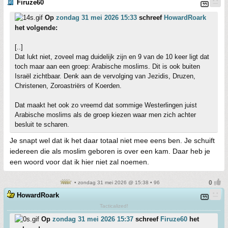
Firuze60
Op
zondag 31 mei 2026 15:33
schreef
HowardRoark
het volgende:
[..]
Dat lukt niet, zoveel mag duidelijk zijn en 9 van de 10 keer ligt dat
toch maar aan een groep: Arabische moslims. Dit is ook buiten
Israël zichtbaar. Denk aan de vervolging van Jezidis, Druzen,
Christenen, Zoroastriërs of Koerden.
Dat maakt het ook zo vreemd dat sommige Westerlingen juist
Arabische moslims als de groep kiezen waar men zich achter
besluit te scharen.
Je snapt wel dat ik het daar totaal niet mee eens ben. Je schuift
iedereen die als moslim geboren is over een kam. Daar heb je
een woord voor dat ik hier niet zal noemen.
• zondag 31 mei 2026 @ 15:38 • 96
HowardRoark
Tacticalized!
Op
zondag 31 mei 2026 15:37
schreef
Firuze60
het