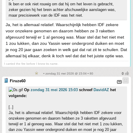
Ik ben er ook niet rouwig om dat hij om het leven is gebracht,
zeker gezien hij het brein achter afschuwelijke aanslagen was,
maar precisiewerk van de IDF was het niet.
Ja, het is allemaal relatief. Waarschijnlijk hebben IDF zekere
voor onzekere genomen en daarom hebben ze 3 raketten
afgevuurd terwijl er 1 al genoeg was. Maar stel dat het niet met
1 zou lukken, dan zou Yassin weer ondergrond duiken en moet
je nog 20 jaar gaan zoeken in welk gat dat rat zit te schuilen. Dat
allemaal bij elkaar, denk ik toch wel dat dat het juiste optie was.
I carried the fire before I knew its name.
• zondag 31 mei 2026 @ 15:04 • 80
Firuze60
Op
zondag 31 mei 2026 15:03
schreef
DavidAZ
het
volgende:
[..]
Ja, het is allemaal relatief. Waarschijnlijk hebben IDF zekere voor
onzekere genomen en daarom hebben ze 3 raketten afgevuurd
terwijl er 1 al genoeg was. Maar stel dat het niet met 1 zou lukken,
dan zou Yassin weer ondergrond duiken en moet je nog 20 jaar