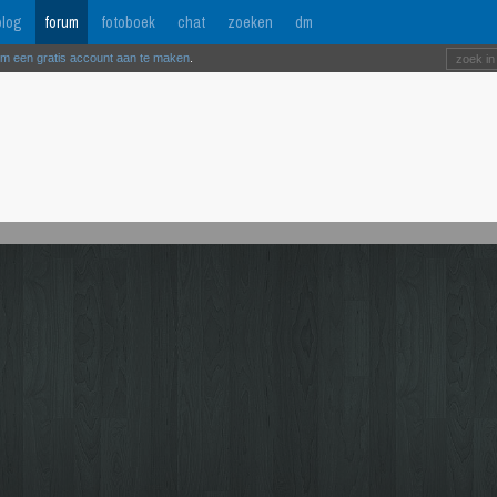
log
forum
fotoboek
chat
zoeken
dm
om een gratis account aan te maken
.