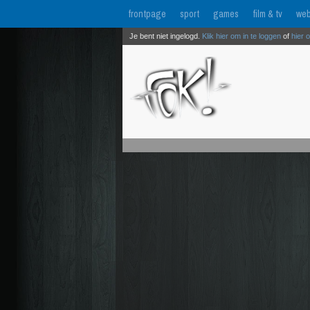
frontpage
sport
games
film & tv
web
Je bent niet ingelogd.
Klik hier om in te loggen
of
hier 