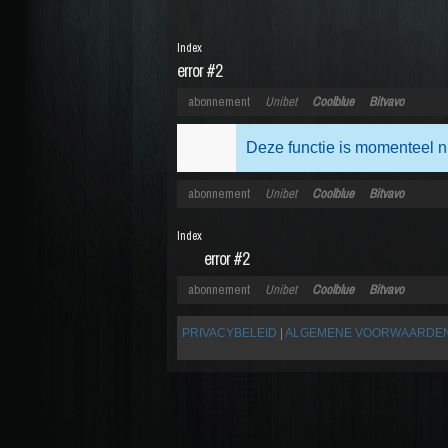
Index
error #2
abonnement
Unibet
Coolblue
Bitvavo
Deze functie is momenteel n
abonnement
Unibet
Coolblue
Bitvavo
Index
error #2
abonnement
Unibet
Coolblue
Bitvavo
PRIVACYBELEID
|
ALGEMENE VOORWAARDE