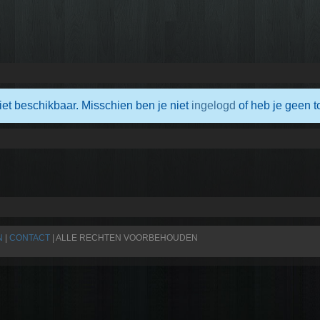
iet beschikbaar. Misschien ben je niet
ingelogd
of heb je geen t
N
|
CONTACT
| ALLE RECHTEN VOORBEHOUDEN