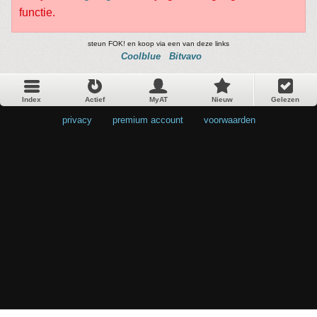
functie.
steun FOK! en koop via een van deze links
Coolblue
Bitvavo
Index
Actief
MyAT
Nieuw
Gelezen
privacy
•
premium account
•
voorwaarden