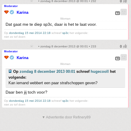
• zondag 8 december 2013 @ 00:01 • 232
Moderator
Karina
Woman
Dat gaat me te diep sp3c, daar is het te laat voor.
Op
donderdag 15 mei 2014 22:18
schreef
sp3c
het volgende:
niet zo tof doen
• zondag 8 december 2013 @ 00:01 • 233
Moderator
Karina
Woman
Op
zondag 8 december 2013 00:01
schreef
hugecooll
het
volgende:
Kan iemand webbert een paar strafschoppen geven?
Daar ben jij toch voor?
Op
donderdag 15 mei 2014 22:18
schreef
sp3c
het volgende:
niet zo tof doen
▼ Advertentie door Refinery89