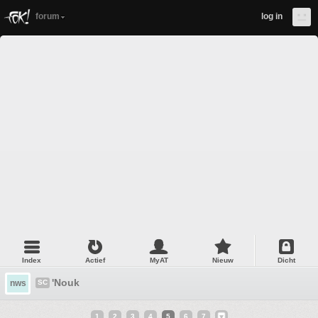
forum
log in
Index
Actief
MyAT
Nieuw
Dicht
'Nouk
nws
SC
1
2
3
4
5
6
7