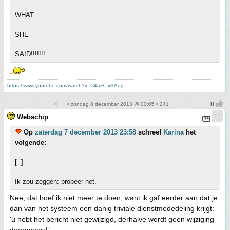
WHAT
SHE
SAID!!!!!!!
https://www.youtube.com/watch?v=C4mB_irRAog
• zondag 8 december 2013 @ 00:05 • 241
Webschip
Op
zaterdag 7 december 2013 23:58
schreef
Karina
het
volgende:
[..]
Ik zou zeggen: probeer het.
Nee, dat hoef ik niet meer te doen, want ik gaf eerder aan dat je
dan van het systeem een danig triviale dienstmededeling krijgt:
'u hebt het bericht niet gewijzigd, derhalve wordt geen wijziging