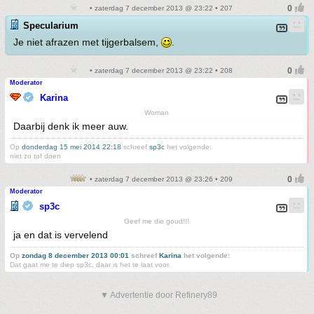
• zaterdag 7 december 2013 @ 23:22 • 207
Specularium
Je niet afrazen met tijgerbalsem,
.
• zaterdag 7 december 2013 @ 23:22 • 208
Moderator
Karina
Woman
Daarbij denk ik meer auw.
Op
donderdag 15 mei 2014 22:18
schreef
sp3c
het volgende:
niet zo tof doen
• zaterdag 7 december 2013 @ 23:26 • 209
Moderator
sp3c
Geef me die goud!!!
ja en dat is vervelend
Op
zondag 8 december 2013 00:01
schreef
Karina
het volgende:
Dat gaat me te diep sp3c, daar is het te laat voor.
▼ Advertentie door Refinery89