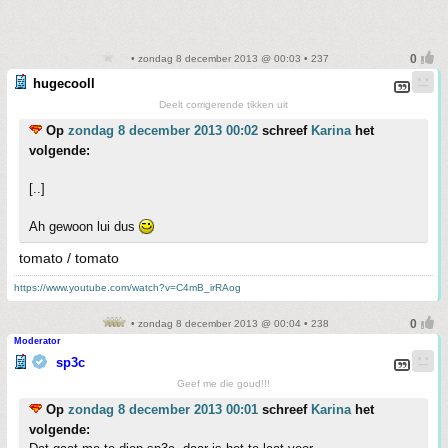
• zondag 8 december 2013 @ 00:03 • 237
hugecooll
Deelt corrigerende tikken uit
Op
zondag 8 december 2013 00:02
schreef
Karina
het
volgende:
[..]
Ah gewoon lui dus
tomato / tomato
https://www.youtube.com/watch?v=C4mB_irRAog
• zondag 8 december 2013 @ 00:04 • 238
Moderator
sp3c
Geef me die goud!!!
Op
zondag 8 december 2013 00:01
schreef
Karina
het
volgende: