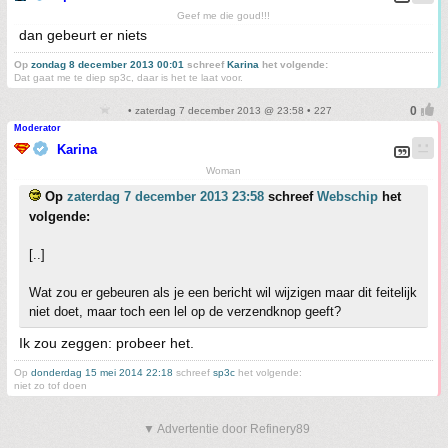
Geef me die goud!!!
dan gebeurt er niets
Op
zondag 8 december 2013 00:01
schreef
Karina
het volgende:
Dat gaat me te diep sp3c, daar is het te laat voor.
• zaterdag 7 december 2013 @ 23:58 • 227
Moderator
Karina
Woman
Op
zaterdag 7 december 2013 23:58
schreef
Webschip
het
volgende:
[..]
Wat zou er gebeuren als je een bericht wil wijzigen maar dit feitelijk
niet doet, maar toch een lel op de verzendknop geeft?
Ik zou zeggen: probeer het.
Op
donderdag 15 mei 2014 22:18
schreef
sp3c
het volgende:
niet zo tof doen
▼ Advertentie door Refinery89