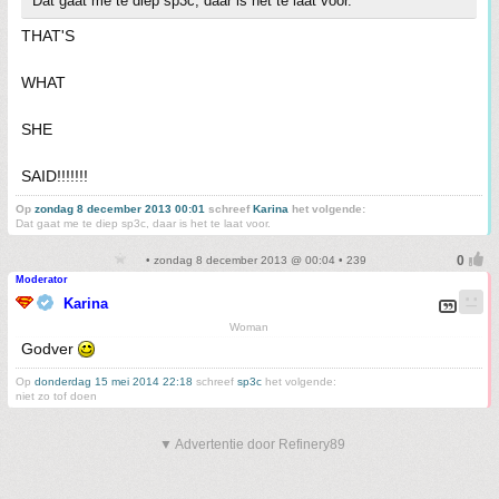
Dat gaat me te diep sp3c, daar is het te laat voor.
THAT'S
WHAT
SHE
SAID!!!!!!!
Op
zondag 8 december 2013 00:01
schreef
Karina
het volgende:
Dat gaat me te diep sp3c, daar is het te laat voor.
• zondag 8 december 2013 @ 00:04 • 239
Moderator
Karina
Woman
Godver
Op
donderdag 15 mei 2014 22:18
schreef
sp3c
het volgende:
niet zo tof doen
▼ Advertentie door Refinery89