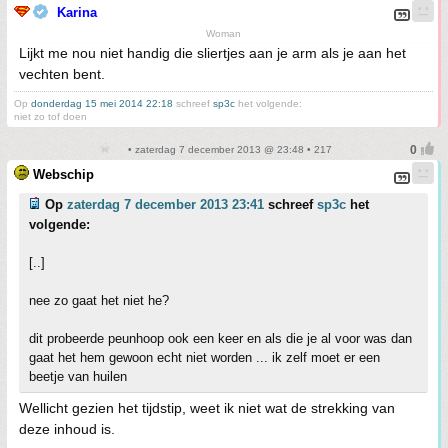
Karina
Woman
Lijkt me nou niet handig die sliertjes aan je arm als je aan het
vechten bent.
Op
donderdag 15 mei 2014 22:18
schreef
sp3c
het volgende:
niet zo tof doen
• zaterdag 7 december 2013 @ 23:48 • 217
Webschip
Op
zaterdag 7 december 2013 23:41
schreef
sp3c
het
volgende:
[..]
nee zo gaat het niet he?
dit probeerde peunhoop ook een keer en als die je al voor was dan
gaat het hem gewoon echt niet worden ... ik zelf moet er een
beetje van huilen
Wellicht gezien het tijdstip, weet ik niet wat de strekking van
deze inhoud is.