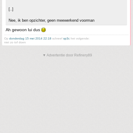
[..]
Nee, ik ben opzichter, geen meewerkend voorman
Ah gewoon lui dus
Op
donderdag 15 mei 2014 22:18
schreef
sp3c
het volgende:
niet zo tof doen
▼ Advertentie door Refinery89