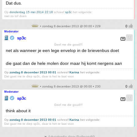
Dat dus.
Op
donderdag 15 mei 2014 22:18
schreef
sp3c
het volgende:
niet zo tof doen
• zondag 8 december 2013 @ 00:00 • 229
Moderator
sp3c
Geef me die goud!!!
net als wanneer je een lege envelop in de brievenbus doet
die gaat dan de hele molen door maar hij komt nergens aan
Op
zondag 8 december 2013 00:01
schreef
Karina
het volgende:
Dat gaat me te diep sp3c, daar is het te laat voor.
• zondag 8 december 2013 @ 00:00 • 230
Moderator
sp3c
Geef me die goud!!!
think about it
Op
zondag 8 december 2013 00:01
schreef
Karina
het volgende:
Dat gaat me te diep sp3c, daar is het te laat voor.