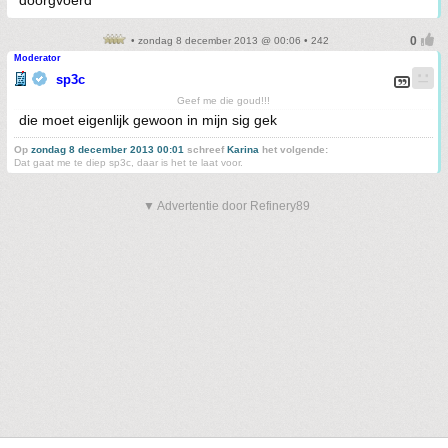
doorgvoerd '
• zondag 8 december 2013 @ 00:06 • 242
Moderator
sp3c
Geef me die goud!!!
die moet eigenlijk gewoon in mijn sig gek
Op
zondag 8 december 2013 00:01
schreef
Karina
het volgende:
Dat gaat me te diep sp3c, daar is het te laat voor.
▼ Advertentie door Refinery89