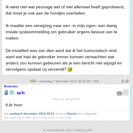
Ik weet niet wat peunage wel of niet allemaal heeft geprobeerd,
dat moet je ook aan de hondjes overladen.
Ik maakte een verwijzing naar een -in mijn ogen- een danig
triviale systeemmelding om gebruiker ergens bewust van te
maken.
De trivialiteit was van dien aard dat ik het humoristisch vind,
want wat had de gebruiker immer kunnen verwachten wat
anders zou kunnen gebeuren als je een bericht niet wijzigd en
vervolgens opslaat cq verzendt?
• zaterdag 7 december 2013 @ 23:49 • 218
Moderator
sp3c
Geef me die goud!!!
tl;dr hoor
Op
zondag 8 december 2013 00:01
schreef
Karina
het volgende:
Dat gaat me te diep sp3c, daar is het te laat voor.
▼ Advertentie door Refinery89