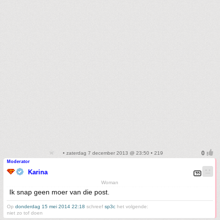
• zaterdag 7 december 2013 @ 23:50 • 219
Moderator
Karina
Woman
Ik snap geen moer van die post.
Op
donderdag 15 mei 2014 22:18
schreef
sp3c
het volgende:
niet zo tof doen