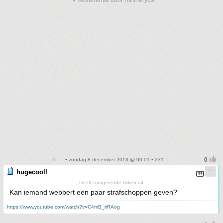
▼ Advertentie door Refinery89
• zondag 8 december 2013 @ 00:01 • 231
hugecooll
Deelt corrigerende tikken uit
Kan iemand webbert een paar strafschoppen geven?
https://www.youtube.com/watch?v=C4mB_irRAog