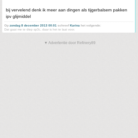
bij vervelend denk ik meer aan dingen als tijgerbalsem pakken
ipv glijmiddel
Op
zondag 8 december 2013 00:01
schreef
Karina
het volgende:
Dat gaat me te diep sp3c, daar is het te laat voor.
▼ Advertentie door Refinery89