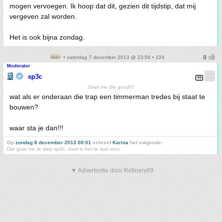
mogen vervoegen. Ik hoop dat dit, gezien dit tijdstip, dat mij
vergeven zal worden.
Het is ook bijna zondag.
• zaterdag 7 december 2013 @ 23:56 • 224
Moderator
sp3c
Geef me die goud!!!
wat als er onderaan die trap een timmerman tredes bij staat te
bouwen?
waar sta je dan!!!
Op
zondag 8 december 2013 00:01
schreef
Karina
het volgende:
Dat gaat me te diep sp3c, daar is het te laat voor.
▼ Advertentie door Refinery89