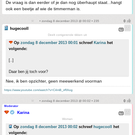
De vraag is dan eerder of je dan nog überhaupt staat...hangt
ook een beetje af wie de timmerman is.
• zondag 8 december 2013 @ 00:02 • 235
hugecooll
Deelt corrigerende tikken uit
Op
zondag 8 december 2013 00:01
schreef
Karina
het
volgende:
[..]
Daar ben jij toch voor?
Nee, ik ben opzichter, geen meewerkend voorman
https://www.youtube.com/watch?v=C4mB_irRAog
• zondag 8 december 2013 @ 00:02 • 236
Moderator
Karina
Woman
Op
zondag 8 december 2013 00:02
schreef
hugecooll
het
volgende: