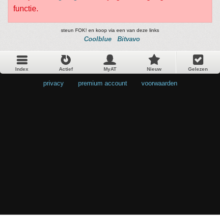
functie.
steun FOK! en koop via een van deze links
Coolblue
Bitvavo
Index
Actief
MyAT
Nieuw
Gelezen
privacy
•
premium account
•
voorwaarden