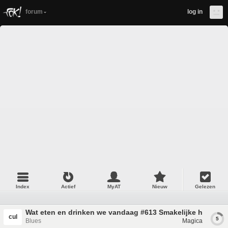
forum
log in
Index
Actief
MyAT
Nieuw
Gelezen
Wat eten en drinken we vandaag #613 Smakelijke hapjes
cul
5
Blues
Magica