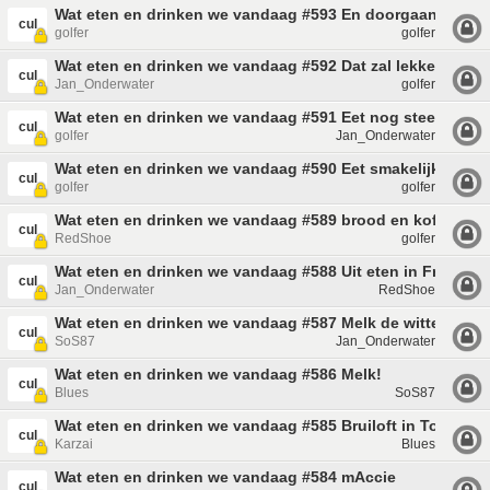
Wat eten en drinken we vandaag #593 En doorgaan met et
cul
golfer
golfer
Wat eten en drinken we vandaag #592 Dat zal lekker smak
cul
Jan_Onderwater
golfer
Wat eten en drinken we vandaag #591 Eet nog steeds smak
cul
golfer
Jan_Onderwater
Wat eten en drinken we vandaag #590 Eet smakelijk!
cul
golfer
golfer
Wat eten en drinken we vandaag #589 brood en koffie
cul
RedShoe
golfer
Wat eten en drinken we vandaag #588 Uit eten in Frankrijk
cul
Jan_Onderwater
RedShoe
Wat eten en drinken we vandaag #587 Melk de witte slope
cul
SoS87
Jan_Onderwater
Wat eten en drinken we vandaag #586 Melk!
cul
Blues
SoS87
Wat eten en drinken we vandaag #585 Bruiloft in Toscane
cul
Karzai
Blues
Wat eten en drinken we vandaag #584 mAccie
cul