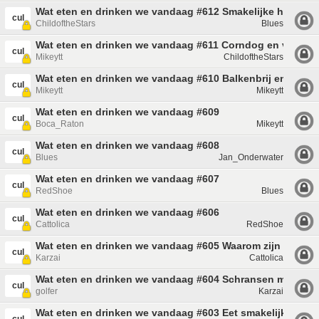
Wat eten en drinken we vandaag #612 Smakelijke hapjes
cul
ChildoftheStars
Blues
Wat eten en drinken we vandaag #611 Corndog en vega sp
cul
Mikeytt
ChildoftheStars
Wat eten en drinken we vandaag #610 Balkenbrij en kruu
cul
Mikeytt
Mikeytt
Wat eten en drinken we vandaag #609
cul
Boca_Raton
Mikeytt
Wat eten en drinken we vandaag #608
cul
Blues
Jan_Onderwater
Wat eten en drinken we vandaag #607
cul
RedShoe
Blues
Wat eten en drinken we vandaag #606
cul
Cattolica
RedShoe
Wat eten en drinken we vandaag #605 Waarom zijn de ba
cul
Karzai
Cattolica
Wat eten en drinken we vandaag #604 Schransen maar!
cul
golfer
Karzai
Wat eten en drinken we vandaag #603 Eet smakelijk!