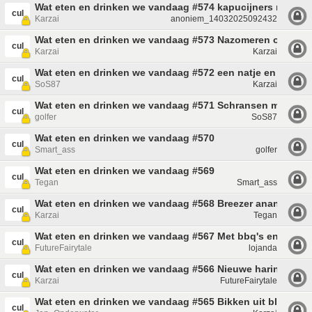
Wat eten en drinken we vandaag #574 kapucijners met sp
cul
Karzai
anoniem_14032025092432
Wat eten en drinken we vandaag #573 Nazomeren op het t
cul
Karzai
Karzai
Wat eten en drinken we vandaag #572 een natje en een dr
cul
SoS87
Karzai
Wat eten en drinken we vandaag #571 Schransen maar!
cul
golfer
SoS87
Wat eten en drinken we vandaag #570
cul
Smart_ass
golfer
Wat eten en drinken we vandaag #569
cul
Tegan
Smart_ass
Wat eten en drinken we vandaag #568 Breezer ananas
cul
Karzai
Tegan
Wat eten en drinken we vandaag #567 Met bbq's en veel ij
cul
FutureFairytale
lojanda
Wat eten en drinken we vandaag #566 Nieuwe haring
cul
Karzai
FutureFairytale
Wat eten en drinken we vandaag #565 Bikken uit blikken?
cul