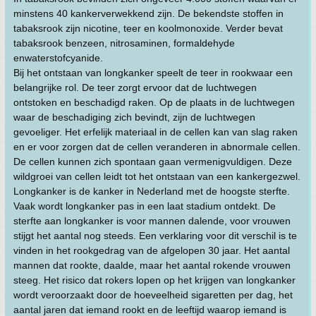
minstens 40 kankerverwekkend zijn. De bekendste stoffen in
tabaksrook zijn nicotine, teer en koolmonoxide. Verder bevat
tabaksrook benzeen, nitrosaminen, formaldehyde
enwaterstofcyanide.
Bij het ontstaan van longkanker speelt de teer in rookwaar een
belangrijke rol. De teer zorgt ervoor dat de luchtwegen
ontstoken en beschadigd raken. Op de plaats in de luchtwegen
waar de beschadiging zich bevindt, zijn de luchtwegen
gevoeliger. Het erfelijk materiaal in de cellen kan van slag raken
en er voor zorgen dat de cellen veranderen in abnormale cellen.
De cellen kunnen zich spontaan gaan vermenigvuldigen. Deze
wildgroei van cellen leidt tot het ontstaan van een kankergezwel.
Longkanker is de kanker in Nederland met de hoogste sterfte.
Vaak wordt longkanker pas in een laat stadium ontdekt. De
sterfte aan longkanker is voor mannen dalende, voor vrouwen
stijgt het aantal nog steeds. Een verklaring voor dit verschil is te
vinden in het rookgedrag van de afgelopen 30 jaar. Het aantal
mannen dat rookte, daalde, maar het aantal rokende vrouwen
steeg. Het risico dat rokers lopen op het krijgen van longkanker
wordt veroorzaakt door de hoeveelheid sigaretten per dag, het
aantal jaren dat iemand rookt en de leeftijd waarop iemand is