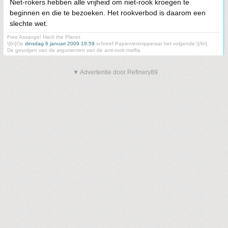
Niet-rokers hebben alle vrijheid om niet-rook kroegen te
beginnen en die te bezoeken. Het rookverbod is daarom een
slechte wet.
Free Assange! Hack the Planet
\[b\]Op
dinsdag 6 januari 2009 19:59
schreef Papierversnipperaar het volgende:\[/b\]
De gevolgen van de argumenten van de anti-rook maffia
▼ Advertentie door Refinery89