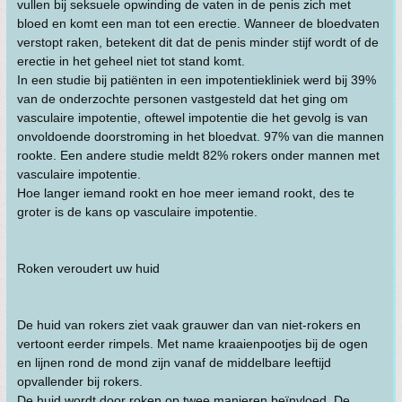
vullen bij seksuele opwinding de vaten in de penis zich met
bloed en komt een man tot een erectie. Wanneer de bloedvaten
verstopt raken, betekent dit dat de penis minder stijf wordt of de
erectie in het geheel niet tot stand komt.
In een studie bij patiënten in een impotentiekliniek werd bij 39%
van de onderzochte personen vastgesteld dat het ging om
vasculaire impotentie, oftewel impotentie die het gevolg is van
onvoldoende doorstroming in het bloedvat. 97% van die mannen
rookte. Een andere studie meldt 82% rokers onder mannen met
vasculaire impotentie.
Hoe langer iemand rookt en hoe meer iemand rookt, des te
groter is de kans op vasculaire impotentie.
Roken veroudert uw huid
De huid van rokers ziet vaak grauwer dan van niet-rokers en
vertoont eerder rimpels. Met name kraaienpootjes bij de ogen
en lijnen rond de mond zijn vanaf de middelbare leeftijd
opvallender bij rokers.
De huid wordt door roken op twee manieren beïnvloed. De