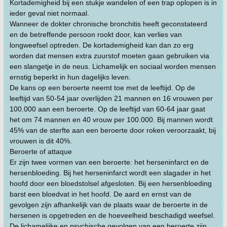
Kortademigheid bij een stukje wandelen of een trap oplopen is in
ieder geval niet normaal.
Wanneer de dokter chronische bronchitis heeft geconstateerd
en de betreffende persoon rookt door, kan verlies van
longweefsel optreden. De kortademigheid kan dan zo erg
worden dat mensen extra zuurstof moeten gaan gebruiken via
een slangetje in de neus. Lichamelijk en sociaal worden mensen
ernstig beperkt in hun dagelijks leven.
De kans op een beroerte neemt toe met de leeftijd. Op de
leeftijd van 50-54 jaar overlijden 21 mannen en 16 vrouwen per
100.000 aan een beroerte. Op de leeftijd van 60-64 jaar gaat
het om 74 mannen en 40 vrouw per 100.000. Bij mannen wordt
45% van de sterfte aan een beroerte door roken veroorzaakt, bij
vrouwen is dit 40%.
Beroerte of attaque
Er zijn twee vormen van een beroerte: het herseninfarct en de
hersenbloeding. Bij het herseninfarct wordt een slagader in het
hoofd door een bloedstolsel afgesloten. Bij een hersenbloeding
barst een bloedvat in het hoofd. De aard en ernst van de
gevolgen zijn afhankelijk van de plaats waar de beroerte in de
hersenen is opgetreden en de hoeveelheid beschadigd weefsel.
De lichamelijke en psychische gevolgen van een beroerte zijn