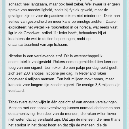
schaadt heel langzaam, maar ook héél zeker. Weliswaar is er geen
sprake van moedwilligheid, zoals bij fysiek geweld, maar de
gevolgen zijn er voor de passieve rokers niet minder om. Denk aan
verlies van gezondheid en meer kans op ernstige ziekten. Daarom
expliciteert het wettelijke rookverbod in de horeca, wat reeds vast
ligt in de Grondwet, artikel 11: ieder heeft, behoudens bij of
krachtens de wet te stellen beperkingen, recht op
onaantastbaarheid van zijn lichaam.
Nicotine is een verslavende stof. Dit is wetenschappelijk
onomstotelijk vastgesteld. Rokers nemen gemiddeld tien keer een
teug van een sigaret. Een roker, die een pakje per dag rookt geeft
zich zelf 200 ’shotjes’ nicotine per dag. In Nederland roken
ongeveer 4 miljoen mensen. Een half miljoen rookt soms, maar
kan ook voor langere tijd zonder sigaret. De overige 3,5 miljoen zijn
verslaafd.
Tabaksverslaving wijkt in één opzicht af van andere verslavingen.
Mensen met een tabaksverslaving kunnen normaal deelnemen aan
de samenleving. Een deel van de mensen, die roken willen liever
niet weten dat zij verslaafd zijn. Dat zijn de mensen, die men thans
het sterkst in het debat hoort en dat zijn de mensen, die de