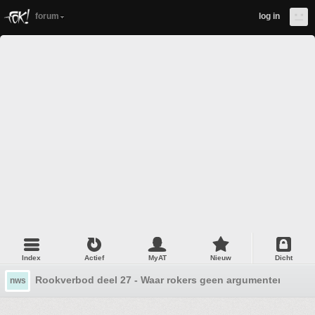
forum
log in
Index
Actief
MyAT
Nieuw
Dicht
Rookverbod deel 27 - Waar rokers geen argumenten lever
nws