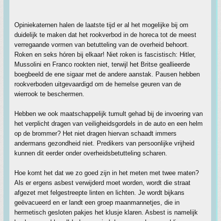
Opiniekaternen halen de laatste tijd er al het mogelijke bij om
duidelijk te maken dat het rookverbod in de horeca tot de meest
verregaande vormen van betutteling van de overheid behoort.
Roken en seks hóren bij elkaar! Niet roken is fascistisch: Hitler,
Mussolini en Franco rookten niet, terwijl het Britse geallieerde
boegbeeld de ene sigaar met de andere aanstak. Pausen hebben
rookverboden uitgevaardigd om de hemelse geuren van de
wierrook te beschermen.
Hebben we ook maatschappelijk tumult gehad bij de invoering van
het verplicht dragen van veiligheidsgordels in de auto en een helm
op de brommer? Het niet dragen hiervan schaadt immers
andermans gezondheid niet. Predikers van persoonlijke vrijheid
kunnen dit eerder onder overheidsbetutteling scharen.
Hoe komt het dat we zo goed zijn in het meten met twee maten?
Als er ergens asbest verwijderd moet worden, wordt die straat
afgezet met felgestreepte linten en lichten. Je wordt bijkans
geëvacueerd en er landt een groep maanmannetjes, die in
hermetisch gesloten pakjes het klusje klaren. Asbest is namelijk