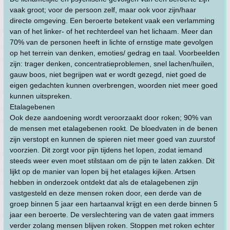
vaak groot; voor de persoon zelf, maar ook voor zijn/haar
directe omgeving. Een beroerte betekent vaak een verlamming
van of het linker- of het rechterdeel van het lichaam. Meer dan
70% van de personen heeft in lichte of ernstige mate gevolgen
op het terrein van denken, emoties/ gedrag en taal. Voorbeelden
zijn: trager denken, concentratieproblemen, snel lachen/huilen,
gauw boos, niet begrijpen wat er wordt gezegd, niet goed de
eigen gedachten kunnen overbrengen, woorden niet meer goed
kunnen uitspreken.
Etalagebenen
Ook deze aandoening wordt veroorzaakt door roken; 90% van
de mensen met etalagebenen rookt. De bloedvaten in de benen
zijn verstopt en kunnen de spieren niet meer goed van zuurstof
voorzien. Dit zorgt voor pijn tijdens het lopen, zodat iemand
steeds weer even moet stilstaan om de pijn te laten zakken. Dit
lijkt op de manier van lopen bij het etalages kijken. Artsen
hebben in onderzoek ontdekt dat als de etalagebenen zijn
vastgesteld en deze mensen roken door, een derde van de
groep binnen 5 jaar een hartaanval krijgt en een derde binnen 5
jaar een beroerte. De verslechtering van de vaten gaat immers
verder zolang mensen blijven roken. Stoppen met roken echter