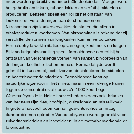
meer worden gebruikt voor industriële doeleinden. Vroeger werd
het gebruikt om inkten, rubber, lakken en verfafbijtmiddelen te
produceren. Benzeen speelt een rol bij het ontstaan van
leukemie en veranderingen aan de chromosomen.
Nitrosaminen zijn kankerverwekkende stoffen die alleen in
tabaksprodukten voorkomen. Van nitrosaminen is bekend dat zij
verschillende vormen van longkanker kunnen veroorzaken.
Formaldehyde wekt irritaties op van ogen, keel, neus en longen.
Bij langdurige blootstelling speelt formaldehyde een rol bij het
ontstaan van verschillende vormen van kanker, bijvoorbeeld van
de longen, keelholte, botten en huid. Formaldehyde wordt
gebruikt in kunstmest, textielverven, desinfecterende middelen
en bacteriewerende middelen. Formaldehyde komt op
natuurlijke wijze voor in het milieu, maar in een rokerige kamer
liggen de concentraties al gauw zo'n 1000 keer hoger.
Waterstofcyanide in kleine hoeveelheden veroorzaakt irritaties
van het neusslijmvlies, hoofdpijn, duizeligheid en misselijkheid.
In grotere hoeveelheden kunnen gewichtsverlies en maag-
darmproblemen optreden.Waterstofcyanide wordt gebruikt voor
zuiveringsmiddelen en insecticiden, in de metaalverwerkende en
fotoindustrie.