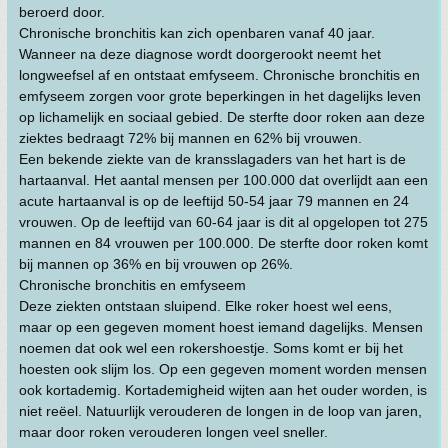
beroerd door.
Chronische bronchitis kan zich openbaren vanaf 40 jaar.
Wanneer na deze diagnose wordt doorgerookt neemt het
longweefsel af en ontstaat emfyseem. Chronische bronchitis en
emfyseem zorgen voor grote beperkingen in het dagelijks leven
op lichamelijk en sociaal gebied. De sterfte door roken aan deze
ziektes bedraagt 72% bij mannen en 62% bij vrouwen.
Een bekende ziekte van de kransslagaders van het hart is de
hartaanval. Het aantal mensen per 100.000 dat overlijdt aan een
acute hartaanval is op de leeftijd 50-54 jaar 79 mannen en 24
vrouwen. Op de leeftijd van 60-64 jaar is dit al opgelopen tot 275
mannen en 84 vrouwen per 100.000. De sterfte door roken komt
bij mannen op 36% en bij vrouwen op 26%.
Chronische bronchitis en emfyseem
Deze ziekten ontstaan sluipend. Elke roker hoest wel eens,
maar op een gegeven moment hoest iemand dagelijks. Mensen
noemen dat ook wel een rokershoestje. Soms komt er bij het
hoesten ook slijm los. Op een gegeven moment worden mensen
ook kortademig. Kortademigheid wijten aan het ouder worden, is
niet reëel. Natuurlijk verouderen de longen in de loop van jaren,
maar door roken verouderen longen veel sneller.