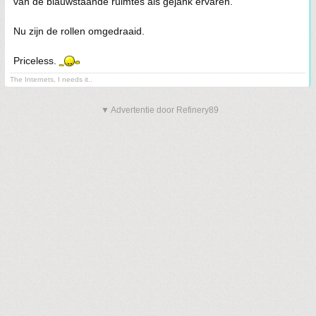
van de blauwstaande ruimtes als gejank ervaren.
Nu zijn de rollen omgedraaid.
Priceless.
The Internets, I needs it..
▼ Advertentie door Refinery89