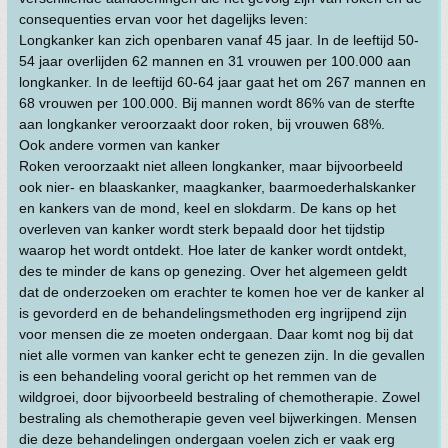
consequenties ervan voor het dagelijks leven:
Longkanker kan zich openbaren vanaf 45 jaar. In de leeftijd 50-
54 jaar overlijden 62 mannen en 31 vrouwen per 100.000 aan
longkanker. In de leeftijd 60-64 jaar gaat het om 267 mannen en
68 vrouwen per 100.000. Bij mannen wordt 86% van de sterfte
aan longkanker veroorzaakt door roken, bij vrouwen 68%.
Ook andere vormen van kanker
Roken veroorzaakt niet alleen longkanker, maar bijvoorbeeld
ook nier- en blaaskanker, maagkanker, baarmoederhalskanker
en kankers van de mond, keel en slokdarm. De kans op het
overleven van kanker wordt sterk bepaald door het tijdstip
waarop het wordt ontdekt. Hoe later de kanker wordt ontdekt,
des te minder de kans op genezing. Over het algemeen geldt
dat de onderzoeken om erachter te komen hoe ver de kanker al
is gevorderd en de behandelingsmethoden erg ingrijpend zijn
voor mensen die ze moeten ondergaan. Daar komt nog bij dat
niet alle vormen van kanker echt te genezen zijn. In die gevallen
is een behandeling vooral gericht op het remmen van de
wildgroei, door bijvoorbeeld bestraling of chemotherapie. Zowel
bestraling als chemotherapie geven veel bijwerkingen. Mensen
die deze behandelingen ondergaan voelen zich er vaak erg