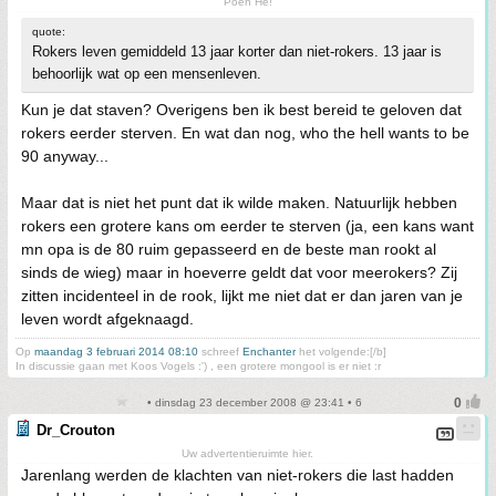
Poeh Hé!
quote:
Rokers leven gemiddeld 13 jaar korter dan niet-rokers. 13 jaar is
behoorlijk wat op een mensenleven.
Kun je dat staven? Overigens ben ik best bereid te geloven dat
rokers eerder sterven. En wat dan nog, who the hell wants to be
90 anyway...
Maar dat is niet het punt dat ik wilde maken. Natuurlijk hebben
rokers een grotere kans om eerder te sterven (ja, een kans want
mn opa is de 80 ruim gepasseerd en de beste man rookt al
sinds de wieg) maar in hoeverre geldt dat voor meerokers? Zij
zitten incidenteel in de rook, lijkt me niet dat er dan jaren van je
leven wordt afgeknaagd.
Op
maandag 3 februari 2014 08:10
schreef
Enchanter
het volgende:[/b]
In discussie gaan met Koos Vogels :') , een grotere mongool is er niet :r
• dinsdag 23 december 2008 @ 23:41 • 6
Dr_Crouton
Uw advertentieruimte hier.
Jarenlang werden de klachten van niet-rokers die last hadden