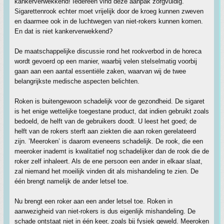
kankerverwekkend! Iedereen vind deze aanpak zorgvuldig.
Sigarettenrook echter moet vrijelijk door de kroeg kunnen zweven
en daarmee ook in de luchtwegen van niet-rokers kunnen komen.
En dat is niet kankerverwekkend?
De maatschappelijke discussie rond het rookverbod in de horeca
wordt gevoerd op een manier, waarbij velen stelselmatig voorbij
gaan aan een aantal essentiële zaken, waarvan wij de twee
belangrijkste medische aspecten belichten.
Roken is buitengewoon schadelijk voor de gezondheid. De sigaret
is het enige wettelijke toegestane product, dat indien gebruikt zoals
bedoeld, de helft van de gebruikers doodt. U leest het goed; de
helft van de rokers sterft aan ziekten die aan roken gerelateerd
zijn. ’Meeroken’ is daarom eveneens schadelijk. De rook, die een
meeroker inademt is kwalitatief nog schadelijker dan de rook die de
roker zelf inhaleert. Als de ene persoon een ander in elkaar slaat,
zal niemand het moeilijk vinden dit als mishandeling te zien. De
één brengt namelijk de ander letsel toe.
Nu brengt een roker aan een ander letsel toe. Roken in
aanwezigheid van niet-rokers is dus eigenlijk mishandeling. De
schade ontstaat niet in één keer, zoals bij fysiek geweld. Meeroken