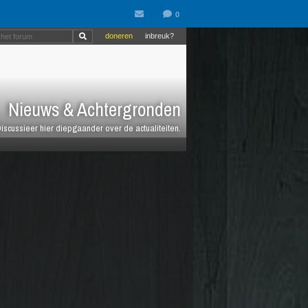
doneren
inbreuk?
Nieuws & Achtergronden
iscussieer hier diepgaander over de actualiteiten.