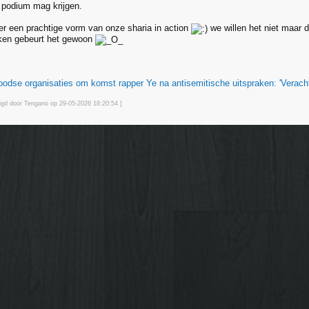
n podium mag krijgen.
eer een prachtige vorm van onze sharia in action
we willen het niet maar 
kken gebeurt het gewoon
oodse organisaties om komst rapper Ye na antisemitische uitspraken: 'Verachte
zigd door Tengano op 29-05-2026 18:20
:54
]