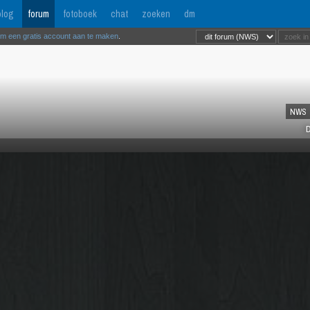
log
forum
fotoboek
chat
zoeken
dm
om een gratis account aan te maken
.
NWS
D