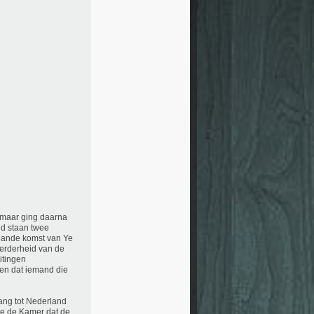
 maar ging daarna
nd staan twee
plande komst van Ye
eerderheid van de
itingen
en dat iemand die
ang tot Nederland
de de Kamer dat de