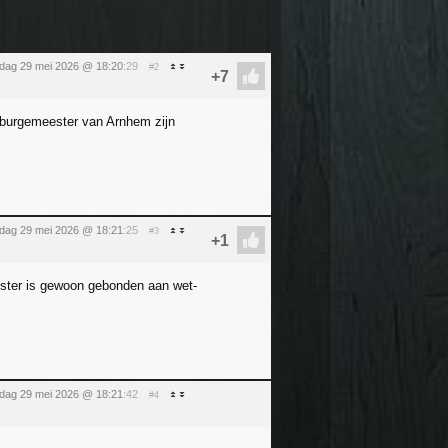
ijdag 29 mei 2026 @ 18:20
:29
#2
 burgemeester van Arnhem zijn
ijdag 29 mei 2026 @ 18:21
:25
#3
eester is gewoon gebonden aan wet-
ijdag 29 mei 2026 @ 18:21
:42
#4