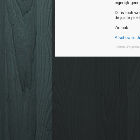
eigenlijk gee
Dit is toch w
de juiste ple
Zie ook:
Afschuw bij J
[ Bericht 1% gewij