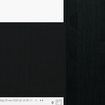
ijdag 29 mei 2026 @ 18:26
:10
#5