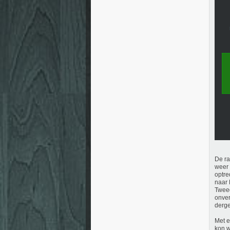
De ra
weer 
optre
naar 
Tweed
onver
derge
Met e
kon w