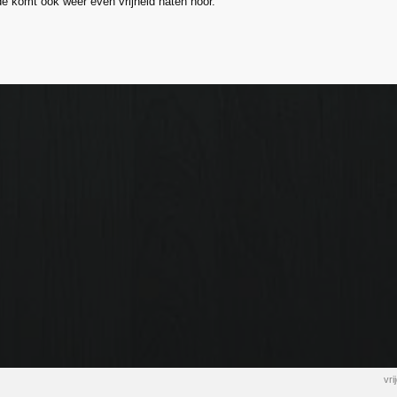
e komt ook weer even vrijheid haten hoor.
vr