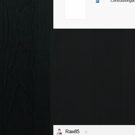
Censuurbrigad
Raw85