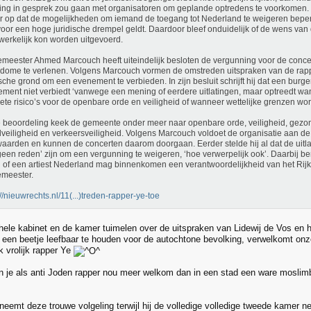
ing in gesprek zou gaan met organisatoren om geplande optredens te voorkomen. 
r op dat de mogelijkheden om iemand de toegang tot Nederland te weigeren beperk
oor een hoge juridische drempel geldt. Daardoor bleef onduidelijk of de wens va
erkelijk kon worden uitgevoerd.
meester Ahmed Marcouch heeft uiteindelijk besloten de vergunning voor de concer
dome te verlenen. Volgens Marcouch vormen de omstreden uitspraken van de rapp
ische grond om een evenement te verbieden. In zijn besluit schrijft hij dat een bur
ment niet verbiedt ‘vanwege een mening of eerdere uitlatingen, maar optreedt wa
ete risico’s voor de openbare orde en veiligheid of wanneer wettelijke grenzen wo
e beoordeling keek de gemeente onder meer naar openbare orde, veiligheid, gezo
veiligheid en verkeersveiligheid. Volgens Marcouch voldoet de organisatie aan de
aarden en kunnen de concerten daarom doorgaan. Eerder stelde hij al dat de uitla
geen reden’ zijn om een vergunning te weigeren, ‘hoe verwerpelijk ook’. Daarbij be
 of een artiest Nederland mag binnenkomen een verantwoordelijkheid van het Rijk 
meester.
://nieuwrechts.nl/11(...)treden-rapper-ye-toe
t hele kabinet en de kamer tuimelen over de uitspraken van Lidewij de Vos en 
een beetje leefbaar te houden voor de autochtone bevolking, verwelkomt o
 vrolijk rapper Ye
 je als anti Joden rapper nou meer welkom dan in een stad een ware moslim
 neemt deze trouwe volgeling terwijl hij de volledige volledige tweede kamer ne