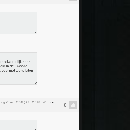
 daadwerkelijk naar
heid in de Tweede
est niet toe te laten
ijdag 29 mei 2026 @ 18:27
:48
#6