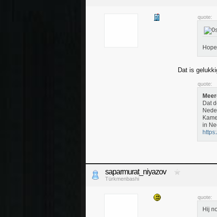
quote:
Hopel
Dat is gelukk
quote:
Meer
Dat d
Neder
Kamer
in Ne
https
saparmurat_niyazov
Türkmenbashi
quote:
Hij n