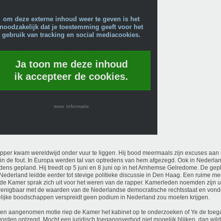
om deze externe inhoud weer te geven is het
noodzakelijk dat je toestemming geeft voor het
gebruik van tracking en social mediacookies.
Ja toon me deze inhoud
ik accepteer de cookies.
meer informatie
pper kwam wereldwijd onder vuur te liggen. Hij bood meermaals zijn excuses aan
in de fout. In Europa werden tal van optredens van hem afgezegd. Ook in Nederla
dens gepland. Hij treedt op 5 juni en 8 juni op in het Arnhemse Gelredome. De ge
Nederland leidde eerder tot stevige politieke discussie in Den Haag. Een ruime m
e Kamer sprak zich uit voor het weren van de rapper. Kamerleden noemden zijn u
enigbaar met de waarden van de Nederlandse democratische rechtsstaat en vond
lijke boodschappen verspreidt geen podium in Nederland zou moeten krijgen.
en aangenomen motie riep de Kamer het kabinet op te onderzoeken of Ye de toeg
orden ontzegd. Mocht een juridisch toegangsverbod niet mogelijk blijken, dan wil