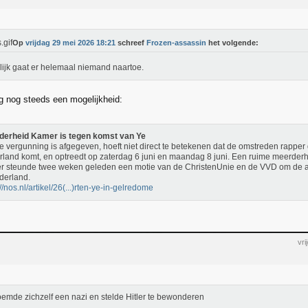
Op
vrijdag 29 mei 2026 18:21
schreef
Frozen-assassin
het volgende:
ijk gaat er helemaal niemand naartoe.
ig nog steeds een mogelijkheid:
derheid Kamer is tegen komst van Ye
e vergunning is afgegeven, hoeft niet direct te betekenen dat de omstreden rapper
land komt, en optreedt op zaterdag 6 juni en maandag 8 juni. Een ruime meerder
 steunde twee weken geleden een motie van de ChristenUnie en de VVD om de arti
derland.
://nos.nl/artikel/26(...)rten-ye-in-gelredome
vr
oemde zichzelf een nazi en stelde Hitler te bewonderen