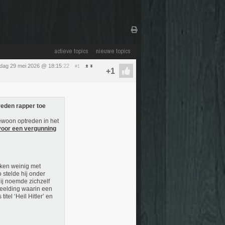
actieve topics
nieuwe topics
ijdag 29 mei 2026 @ 18:15
:22
#1
eden rapper toe
ewoon optreden in het
oor een vergunning
jken weinig met
 stelde hij onder
ij noemde zichzelf
beelding waarin een
el ‘Heil Hitler’ en