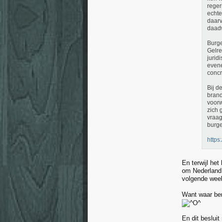
reger
echte
daarv
daadw
Burge
Gelre
jurid
evene
concr
Bij d
brand
voorw
zich 
vraag
burge
https
En terwijl he
om Nederland 
volgende week
Want waar ben
En dit besluit