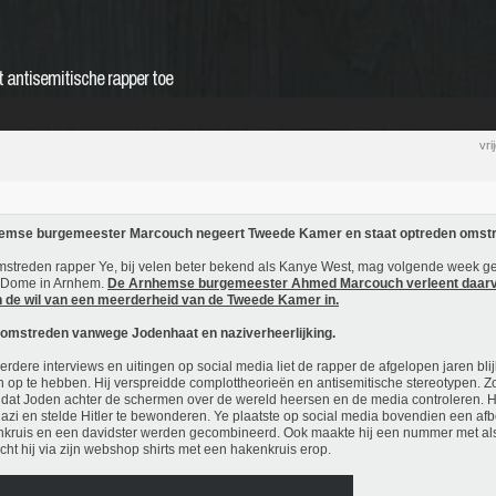
antisemitische rapper toe
vr
emse burgemeester Marcouch negeert Tweede Kamer en staat optreden omstr
streden rapper Ye, bij velen beter bekend als Kanye West, mag volgende week g
eDome in Arnhem.
De Arnhemse burgemeester Ahmed Marcouch verleent daarv
 de wil van een meerderheid van de Tweede Kamer in.
 omstreden vanwege Jodenhaat en naziverheerlijking.
erdere interviews en uitingen op social media liet de rapper de afgelopen jaren bli
 op te hebben. Hij verspreidde complottheorieën en antisemitische stereotypen. Zo
dat Joden achter de schermen over de wereld heersen en de media controleren. H
azi en stelde Hitler te bewonderen. Ye plaatste op social media bovendien een af
kruis en een davidster werden gecombineerd. Ook maakte hij een nummer met als tit
cht hij via zijn webshop shirts met een hakenkruis erop.