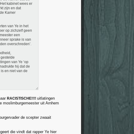
Het kabinet wees er
t zijn en dat
n de Kamer
ten van Ye in het
er op zichzelf geen
gemeester een
nneer sprake is van
rden overschreden’.
ndheid,
 gestelde
tingen van Ye ‘op
nadrukte hij dat de
is en niet van de
haar
uitlatingen
RACISTISCHE!!!!
nze moslimburgemeester uit Arnhem
burgervader de scepter zwaait
geert die vindt dat rapper Ye hier