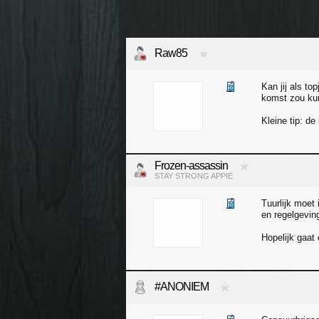
Raw85
Kan jij als top
komst zou ku
Kleine tip: d
Frozen-assassin
STAY STRONG APPIE
Tuurlijk moet
en regelgevin
Hopelijk gaat
#ANONIEM