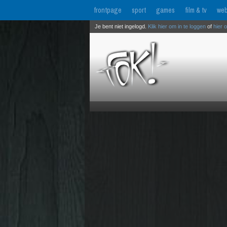
frontpage
sport
games
film & tv
web
Je bent niet ingelogd.
Klik hier om in te loggen
of
hier 