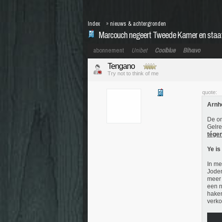
Index
»
nieuws & achtergronden
Marcouch negeert Tweede Kamer en staat 
abonnement
Unibet
Coolblue
Bitvavo
Tengano
Try not to think of me
quote:
Arnh
De om
Gelr
tégen
Ye is
In me
Joden
meer 
een n
haken
verko