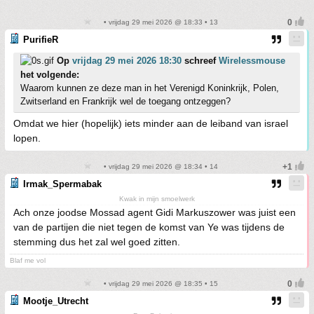
• vrijdag 29 mei 2026 @ 18:33 • 13
PurifieR
Op
vrijdag 29 mei 2026 18:30
schreef
Wirelessmouse
het volgende:
Waarom kunnen ze deze man in het Verenigd Koninkrijk, Polen,
Zwitserland en Frankrijk wel de toegang ontzeggen?
Omdat we hier (hopelijk) iets minder aan de leiband van israel
lopen.
• vrijdag 29 mei 2026 @ 18:34 • 14
Irmak_Spermabak
Kwak in mijn smoelwerk
Ach onze joodse Mossad agent Gidi Markuszower was juist een
van de partijen die niet tegen de komst van Ye was tijdens de
stemming dus het zal wel goed zitten.
Blaf me vol
• vrijdag 29 mei 2026 @ 18:35 • 15
Mootje_Utrecht