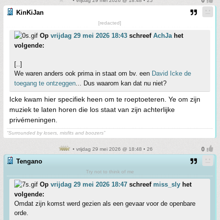
• vrijdag 29 mei 2026 @ 18:48 • 25
KinKiJan
[redacted]
Op
vrijdag 29 mei 2026 18:43
schreef
AchJa
het
volgende:
[..]
We waren anders ook prima in staat om bv. een
David Icke de
toegang te ontzeggen
... Dus waarom kan dat nu niet?
Icke kwam hier specifiek heen om te roeptoeteren. Ye om zijn
muziek te laten horen die los staat van zijn achterlijke
privémeningen.
“Surrounded by losers, misfits and boozers”
• vrijdag 29 mei 2026 @ 18:48 • 26
Tengano
Try not to think of me
Op
vrijdag 29 mei 2026 18:47
schreef
miss_sly
het
volgende:
Omdat zijn komst werd gezien als een gevaar voor de openbare
orde.