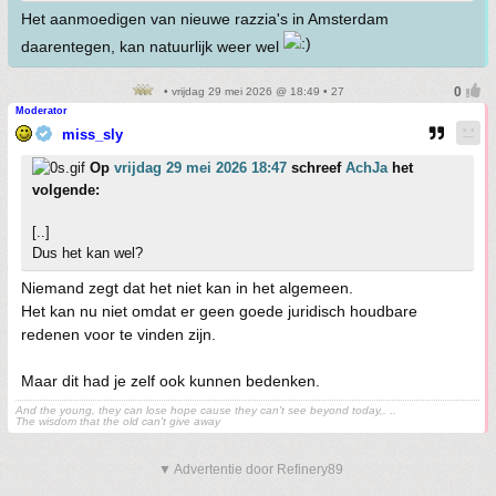
Het aanmoedigen van nieuwe razzia's in Amsterdam
daarentegen, kan natuurlijk weer wel
• vrijdag 29 mei 2026 @ 18:49 • 27
Moderator
miss_sly
Op
vrijdag 29 mei 2026 18:47
schreef
AchJa
het
volgende:
[..]
Dus het kan wel?
Niemand zegt dat het niet kan in het algemeen.
Het kan nu niet omdat er geen goede juridisch houdbare
redenen voor te vinden zijn.
Maar dit had je zelf ook kunnen bedenken.
And the young, they can lose hope cause they can't see beyond today,. ..
The wisdom that the old can't give away
▼ Advertentie door Refinery89