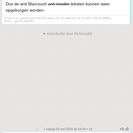
Dus de anti Marcouch
anti moslim
teksten kunnen weer
opgeborgen worden.
There is no greater joy than be taken for an imbecile by an idiot. (Oscar Wilde)
Poef.....gone! ©golfer
▼ Advertentie door Refinery89
• vrijdag 29 mei 2026 @ 18:39 • 19