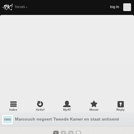
forum
log in
Index
Actief
MyAT
Nieuw
Reply
Marcouch negeert Tweede Kamer en staat antisemitische 
nws
1
2
3