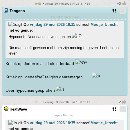
• vrijdag 29 mei 2026 @ 18:37 • 16
Tengano
Try not to think of me
Op
vrijdag 29 mei 2026 18:35
schreef
Mootje_Utrecht
het volgende:
Hypocriete Nederlanders weer janken
Die man heeft gewoon recht om zijn mening te geven. Leef en laat
leven.
Kritiek op Joden is altijd ok inderdaad
Kritiek op "
bepaalde
" religies daarentegen.......
Over hypocrisie gesproken
• vrijdag 29 mei 2026 @ 18:37 • 17
HeatWave
Apex Predator
Op
vrijdag 29 mei 2026 18:35
schreef
Mootje_Utrecht
het volgende: