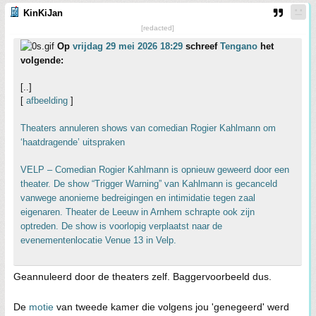
KinKiJan
[redacted]
Op
vrijdag 29 mei 2026 18:29
schreef
Tengano
het
volgende:
[..]
[
afbeelding
]
Theaters annuleren shows van comedian Rogier Kahlmann om
‘haatdragende’ uitspraken
VELP – Comedian Rogier Kahlmann is opnieuw geweerd door een
theater. De show “Trigger Warning” van Kahlmann is gecanceld
vanwege anonieme bedreigingen en intimidatie tegen zaal
eigenaren. Theater de Leeuw in Arnhem schrapte ook zijn
optreden. De show is voorlopig verplaatst naar de
evenementenlocatie Venue 13 in Velp.
Geannuleerd door de theaters zelf. Baggervoorbeeld dus.
De
motie
van tweede kamer die volgens jou 'genegeerd' werd