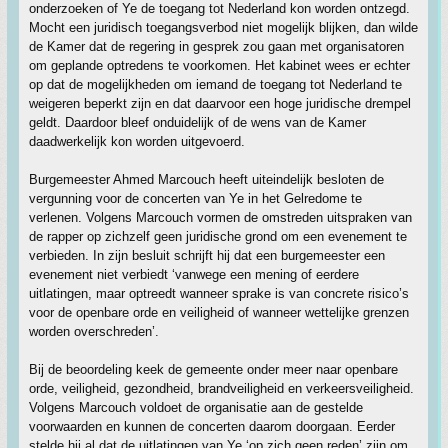
onderzoeken of Ye de toegang tot Nederland kon worden ontzegd.
Mocht een juridisch toegangsverbod niet mogelijk blijken, dan wilde
de Kamer dat de regering in gesprek zou gaan met organisatoren
om geplande optredens te voorkomen. Het kabinet wees er echter
op dat de mogelijkheden om iemand de toegang tot Nederland te
weigeren beperkt zijn en dat daarvoor een hoge juridische drempel
geldt. Daardoor bleef onduidelijk of de wens van de Kamer
daadwerkelijk kon worden uitgevoerd.
Burgemeester Ahmed Marcouch heeft uiteindelijk besloten de
vergunning voor de concerten van Ye in het Gelredome te
verlenen. Volgens Marcouch vormen de omstreden uitspraken van
de rapper op zichzelf geen juridische grond om een evenement te
verbieden. In zijn besluit schrijft hij dat een burgemeester een
evenement niet verbiedt ‘vanwege een mening of eerdere
uitlatingen, maar optreedt wanneer sprake is van concrete risico’s
voor de openbare orde en veiligheid of wanneer wettelijke grenzen
worden overschreden’.
Bij de beoordeling keek de gemeente onder meer naar openbare
orde, veiligheid, gezondheid, brandveiligheid en verkeersveiligheid.
Volgens Marcouch voldoet de organisatie aan de gestelde
voorwaarden en kunnen de concerten daarom doorgaan. Eerder
stelde hij al dat de uitlatingen van Ye ‘op zich geen reden’ zijn om