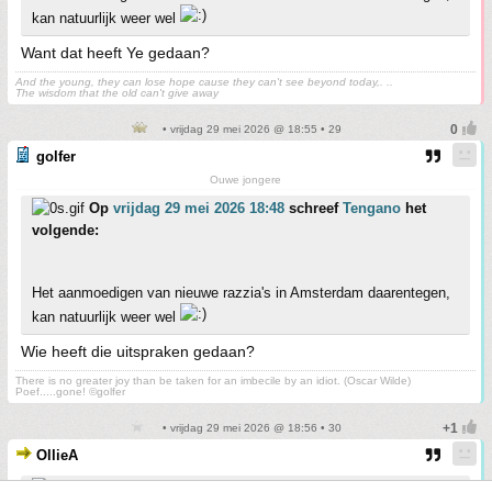
kan natuurlijk weer wel
Want dat heeft Ye gedaan?
And the young, they can lose hope cause they can't see beyond today,. ..
The wisdom that the old can't give away
• vrijdag 29 mei 2026 @ 18:55 • 29
golfer
Ouwe jongere
Op
vrijdag 29 mei 2026 18:48
schreef
Tengano
het
volgende:
Het aanmoedigen van nieuwe razzia's in Amsterdam daarentegen,
kan natuurlijk weer wel
Wie heeft die uitspraken gedaan?
There is no greater joy than be taken for an imbecile by an idiot. (Oscar Wilde)
Poef.....gone! ©golfer
• vrijdag 29 mei 2026 @ 18:56 • 30
OllieA
Op
vrijdag 29 mei 2026 18:43
schreef
AchJa
het