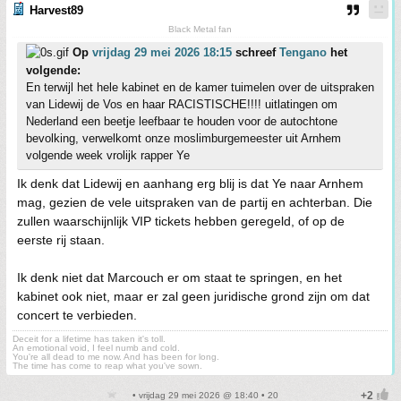
Harvest89
Black Metal fan
Op
vrijdag 29 mei 2026 18:15
schreef
Tengano
het
volgende:
En terwijl het hele kabinet en de kamer tuimelen over de uitspraken
van Lidewij de Vos en haar RACISTISCHE!!!! uitlatingen om
Nederland een beetje leefbaar te houden voor de autochtone
bevolking, verwelkomt onze moslimburgemeester uit Arnhem
volgende week vrolijk rapper Ye
Ik denk dat Lidewij en aanhang erg blij is dat Ye naar Arnhem
mag, gezien de vele uitspraken van de partij en achterban. Die
zullen waarschijnlijk VIP tickets hebben geregeld, of op de
eerste rij staan.
Ik denk niet dat Marcouch er om staat te springen, en het
kabinet ook niet, maar er zal geen juridische grond zijn om dat
concert te verbieden.
Deceit for a lifetime has taken it's toll.
An emotional void, I feel numb and cold.
You're all dead to me now. And has been for long.
The time has come to reap what you've sown.
• vrijdag 29 mei 2026 @ 18:40 • 20