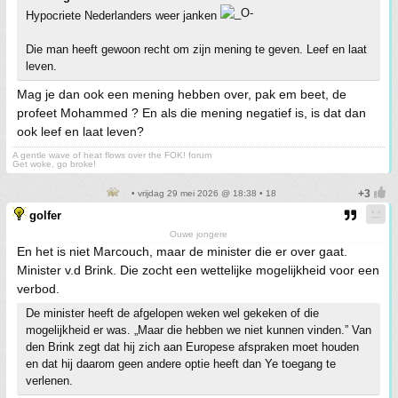
Hypocriete Nederlanders weer janken
Die man heeft gewoon recht om zijn mening te geven. Leef en laat
leven.
Mag je dan ook een mening hebben over, pak em beet, de
profeet Mohammed ? En als die mening negatief is, is dat dan
ook leef en laat leven?
A gentle wave of heat flows over the FOK! forum
Get woke, go broke!
• vrijdag 29 mei 2026 @ 18:38 • 18
golfer
Ouwe jongere
En het is niet Marcouch, maar de minister die er over gaat.
Minister v.d Brink. Die zocht een wettelijke mogelijkheid voor een
verbod.
De minister heeft de afgelopen weken wel gekeken of die
mogelijkheid er was. „Maar die hebben we niet kunnen vinden.” Van
den Brink zegt dat hij zich aan Europese afspraken moet houden
en dat hij daarom geen andere optie heeft dan Ye toegang te
verlenen.