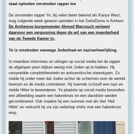
staat optreden omstreden rapper toe
De omstreden rapper Ye, bij velen beter bekend als Kanye West,
mag volgende week gewoon optreden in het GelreDome in Arnhem.
De Arnhemse burgemeester Ahmed Marcouch verleent
daarvoor een vergunning tégen de wil van een meerderheid
van de Tweede Kamer in.
Ye is omstreden vanwege Jodenhaat en naziverheerlijking.
In meerdere interviews en uitingen op social media liet de rapper
de afgelopen jaren blijken weinig met Joden op te hebben. Hij
verspreidde complottheorieën en antisemitische stereotypen. Zo
stelde hij onder meer dat Joden achter de schermen over de wereld
heersen en de media controleren. Hij noemde zichzelf een nazi en
stelde Hitler te bewonderen. Ye plaatste op social media bovendien
een afbeelding waarin een hakenkruis en een davidster werden
gecombineerd. Ook maakte hij een nummer met als titel ‘Heil
Hitler’ en verkocht hij via zijn webshop shirts met een hakenkruis
erop.