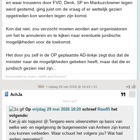
en waar trouwens door FVD, Denk, SP en Markuzclowner tegen
werd gestemd, ging juist om de vraag of er wettelijk gezien
opgetreden kon worden tegen zijn komst.
Kon dat niet, zou verzocht moeten worden aan organisatoren
om het te annuleren en te kijken naar eventuele juridische
mogelijkheden voor de toekomst.
Het door jou zelf in de OP geplaatste AD-linkje zegt dus dat de
minister naar de mogelijkheden gekeken heeft, maar dat die er
juridisch gezien niet zijn...
“Surrounded by losers, misfits and boozers”
• vrijdag 29 mei 2026 @ 18:43 • 21
AchJa
Shut up!!!
Op
vrijdag 29 mei 2026 18:20
schreef
Raw85
het
volgende:
Kan jij als topjurist @:Tengano eens uiteenzetten op basis van
welke wet- en regelgeving de burgemeester van Arnhem zijn komst
zou kunnen verbieden. Waar schuurt het volgens jou? Wat had
anders gemoeten?