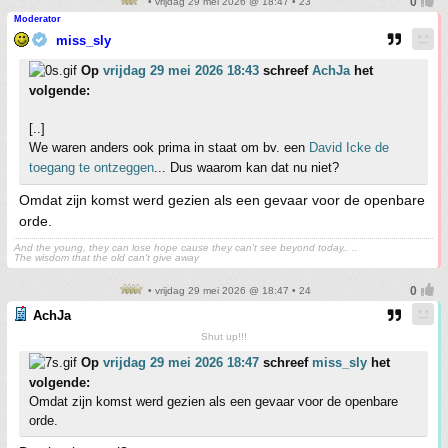
• vrijdag 29 mei 2026 @ 18:47 • 23
Moderator
miss_sly
Op
vrijdag 29 mei 2026 18:43
schreef
AchJa
het
volgende:
[..]
We waren anders ook prima in staat om bv. een
David Icke de
toegang te ontzeggen
... Dus waarom kan dat nu niet?
Omdat zijn komst werd gezien als een gevaar voor de openbare
orde.
And the young, they can lose hope cause they can't see beyond today,. ..
The wisdom that the old can't give away
• vrijdag 29 mei 2026 @ 18:47 • 24
AchJa
Shut up!!!
Op
vrijdag 29 mei 2026 18:47
schreef
miss_sly
het
volgende:
Omdat zijn komst werd gezien als een gevaar voor de openbare
orde.