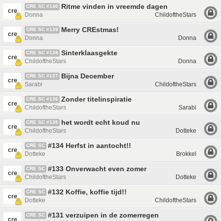
Ritme vinden in vreemde dagen
CRE SC #140
cre
Donna
ChildoftheStars
Merry CREstmas!
CRE SC #139
cre
Donna
Donna
Sinterklaasgekte
CRE SC #138
cre
ChildoftheStars
Donna
Bijna December
CRE SC #137
cre
Sarabi
ChildoftheStars
Zonder titelinspiratie
CRE SC #136
cre
ChildoftheStars
Sarabi
het wordt echt koud nu
CRE SC #135
cre
ChildoftheStars
Dotteke
#134 Herfst in aantocht!!
CRE SC
cre
Dotteke
Brokkel
#133 Onverwacht even zomer
CRE SC
cre
ChildoftheStars
Dotteke
#132 Koffie, koffie tijd!!
CRE SC
cre
Dotteke
ChildoftheStars
#131 verzuipen in de zomerregen
CRE SC
cre