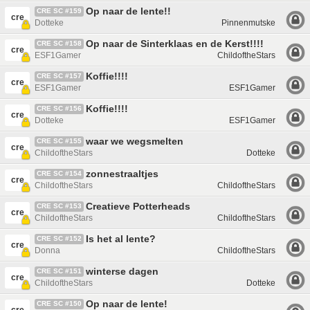
Op naar de lente!!
CRE SC #159
cre
Dotteke
Pinnenmutske
Op naar de Sinterklaas en de Kerst!!!!
CRE SC #158
cre
ESF1Gamer
ChildoftheStars
Koffie!!!!
CRE SC #157
cre
ESF1Gamer
ESF1Gamer
Koffie!!!!
CRE SC #156
cre
Dotteke
ESF1Gamer
waar we wegsmelten
CRE SC #155
cre
ChildoftheStars
Dotteke
zonnestraaltjes
CRE SC #154
cre
ChildoftheStars
ChildoftheStars
Creatieve Potterheads
CRE SC #153
cre
ChildoftheStars
ChildoftheStars
Is het al lente?
CRE SC #152
cre
Donna
ChildoftheStars
winterse dagen
CRE SC #151
cre
ChildoftheStars
Dotteke
Op naar de lente!
CRE SC #150