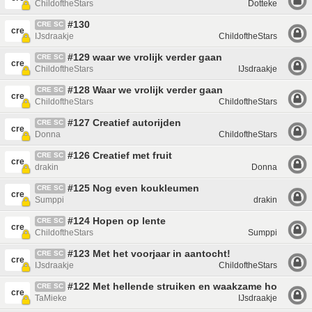
ChildoftheStars
Dotteke
#130
CRE SC
cre
IJsdraakje
ChildoftheStars
#129 waar we vrolijk verder gaan
CRE SC
cre
ChildoftheStars
IJsdraakje
#128 Waar we vrolijk verder gaan
CRE SC
cre
ChildoftheStars
ChildoftheStars
#127 Creatief autorijden
CRE SC
cre
Donna
ChildoftheStars
#126 Creatief met fruit
CRE SC
cre
drakin
Donna
#125 Nog even koukleumen
CRE SC
cre
Sumppi
drakin
#124 Hopen op lente
CRE SC
cre
ChildoftheStars
Sumppi
#123 Met het voorjaar in aantocht!
CRE SC
cre
IJsdraakje
ChildoftheStars
#122 Met hellende struiken en waakzame honden
CRE SC
cre
TaMieke
IJsdraakje