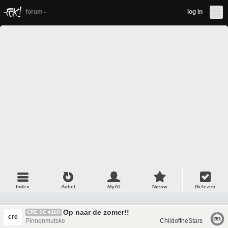
forum
log in
Index
Actief
MyAT
Nieuw
Gelezen
Op naar de zomer!!
CRE SC #160
cre
281
Pinnenmutske
ChildoftheStars