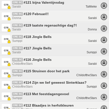
#121 bijna Valentijnsdag
CRE SC
cre
Sarabi
TaMieke
#120 Februari!!
CRE SC
cre
Donna
Sarabi
#119 laatste regenachtige dag?!
CRE SC
cre
Sarabi
Donna
#118 Jingle Bells
CRE SC
cre
Sumppi
Sarabi
#117 Jingle Bells
CRE SC
cre
Sarabi
Sumppi
#116 Jingle Bells
CRE SC
cre
ChildoftheStars
Sarabi
#115 Struinen door het park
CRE SC
cre
Sumppi
ChildoftheStars
#114 Zijn we lief geweest Sinterklaas?
CRE SC
cre
ChildoftheStars
Sumppi
#113 Met feestdagengevoel
CRE SC
cre
Sumppi
ChildoftheStars
#112 Blaadjes in herfstkleuren
CRE SC
cre