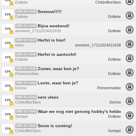
cre
Dotteke
ChildoftheStars
Sneeuw!!!!!
CRE SC #149
cre
Dotteke
Dotteke
Bijna weekend!
CRE SC #148
cre
anoniem_17112024011639
Dotteke
Herfst is hier!
CRE SC #147
cre
nixxx
anoniem_17112024011639
Herfst in aantocht!
CRE SC #146
cre
Dotteke
Dotteke
Zomer, waar ben je?
CRE SC #145
cre
Pinnenmutske
Dotteke
Lente, waar ben je?
CRE SC #144
cre
Donna
Pinnenmutske
vers vlees
CRE SC #143
cre
ChildoftheStars
Donna
Waar we nog niet genoeg hobby's hebben.
CRE SC #142
cre
Sumppi
Dotteke
Snow is coming!
CRE SC #141
cre
ChildoftheStars
Sumppi