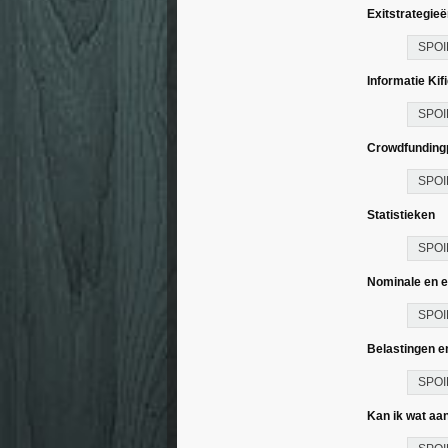
Exitstrategie
SPOI
Informatie Kif
SPOI
Crowdfunding
SPOI
Statistieken
SPOI
Nominale en e
SPOI
Belastingen e
SPOI
Kan ik wat aa