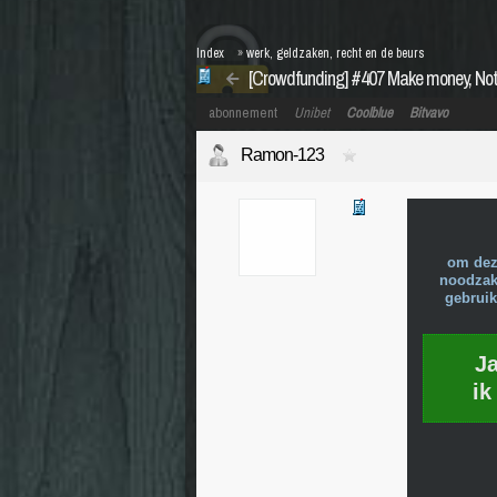
Index
»
werk, geldzaken, recht en de beurs
[Crowdfunding] #407 Make money, Not
abonnement
Unibet
Coolblue
Bitvavo
Ramon-123
om dez
noodzake
gebruik
J
ik