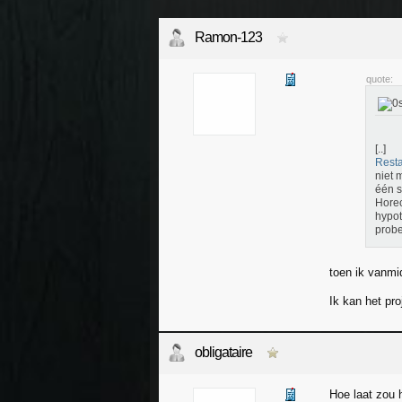
Ramon-123
quote:
[..]
Resta
niet 
één s
Horec
hypot
probe
toen ik vanmi
Ik kan het pro
obligataire
Hoe laat zou h