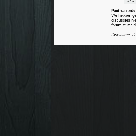
SPOI
Punt van orde
We hebben gem
discussies ni
forum te meld
Disclaimer: de