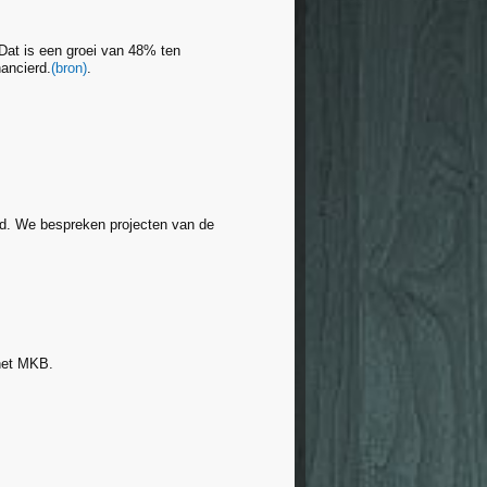
 Dat is een groei van 48% ten
nancierd.
(bron)
.
ald. We bespreken projecten van de
 het MKB.