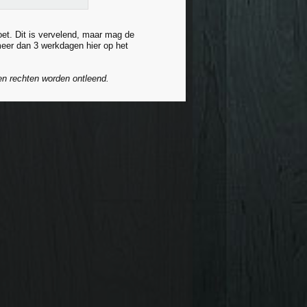
et. Dit is vervelend, maar mag de
eer dan 3 werkdagen hier op het
een rechten worden ontleend.