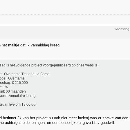
woensdag 
 het mailtje dat ik vanmiddag kreeg:
ag is het volgende project voorgepubliceerd op onze website:
ct: Overname Trattoria La Borsa
doel: Overname
edrag: € 216.000
e: 9%
ijd: 60 maanden
orm: Annuïtaire lening
bruari live om 13:00 uur
d herinner (ik kan het project nu ook niet meer inzien) was er sprake van e
ne achtergestelde leningen, en een behoorlijke uitgave t.b.v goodwill.