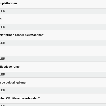
ën platformen
LER
id
LER
:
platformen zonder nieuw aanbod
LER
LER
ffectieve rente
LER
n de belastingdienst
LER
n het CF uitlenen overhouden?