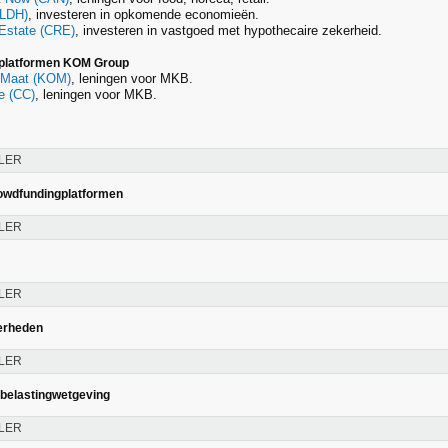
(LDH)
, investeren in opkomende economieën.
Estate (CRE)
, investeren in vastgoed met hypothecaire zekerheid.
platformen KOM Group
 Maat (KOM)
, leningen voor MKB.
le (CC)
, leningen voor MKB.
LER
owdfundingplatformen
LER
LER
erheden
LER
belastingwetgeving
LER