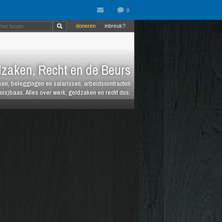
doneren
inbreuk?
zaken, Recht en de Beurs
heken, beleggingen en salarissen, arbeidscontracten
huis)baas. Alles over werk, geldzaken en recht dus.