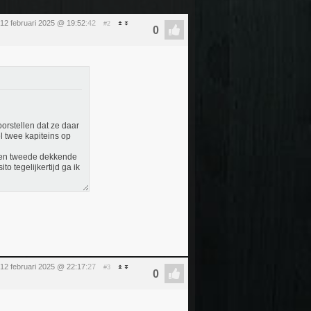
12 februari 2025 @ 19:52
:42
#2
orstellen dat ze daar
l twee kapiteins op
 een tweede dekkende
o tegelijkertijd ga ik
12 februari 2025 @ 22:17
:27
#3