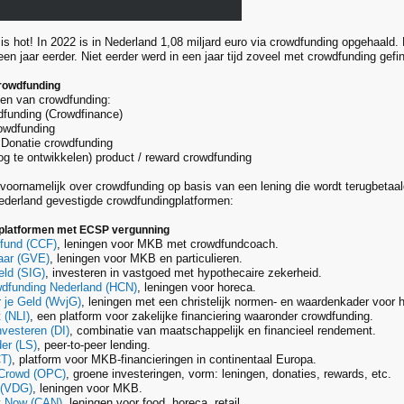
is hot! In 2022 is in Nederland 1,08 miljard euro via crowdfunding opgehaald.
en jaar eerder. Niet eerder werd in een jaar tijd zoveel met crowdfunding gefi
rowdfunding
men van crowdfunding:
dfunding (Crowdfinance)
owdfunding
 Donatie crowdfunding
og te ontwikkelen) product / reward crowdfunding
t voornamelijk over crowdfunding op basis van een lening die wordt terugbeta
ederland gevestigde crowdfundingplatformen:
platformen met ECSP vergunning
dfund (CCF)
, leningen voor MKB met crowdfundcoach.
aar (GVE)
, leningen voor MKB en particulieren.
ld (SIG)
, investeren in vastgoed met hypothecaire zekerheid.
dfunding Nederland (HCN)
, leningen voor horeca.
 je Geld (WvjG)
, leningen met een christelijk normen- en waardenkader voor
 (NLI)
, een platform voor zakelijke financiering waaronder crowdfunding.
vesteren (DI)
, combinatie van maatschappelijk en financieel rendement.
er (LS)
, peer-to-peer lending.
T)
, platform voor MKB-financieringen in continentaal Europa.
 Crowd (OPC)
, groene investeringen, vorm: leningen, donaties, rewards, etc.
 (VDG)
, leningen voor MKB.
t Now (CAN)
, leningen voor food, horeca, retail.