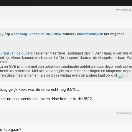
woensdag 
Op
woensdag 12 februari 2025 19:42
schreef
Zomaarevenkijken
het volgende:
urant van de ouders
gezien er meerdere Taormina's zijn in Den Haag. Ik kan me vo
met zijn vieren kunnen werken en dat "de jongens" daarom de vleugels uitslaan. We
chip.
a en GVE is bij mij niet een gelukkige combinatie gebleken maar deze heeft wel
heek als zekerheid. Met alle vervroegde en verlate aflossingen en aflopende deposit
ren deze mee te nemen (als de baas vrijdag even de andere kant op kijkt
).
ddag gelijk keek was de rente echt nog 9,5%....
ject nu nog steeds niet inzien. Hoe kom je bij die 9%?
woensdag 
ij live gaan?