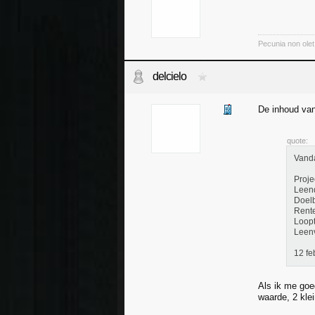
Pecunia non olet
delcielo
De inhoud van
quote:
Vanda
Proje
Leen
Doelb
Rent
Loopt
Leenv
12 fe
Als ik me goe
waarde, 2 klei