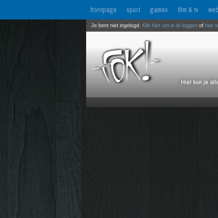
frontpage
sport
games
film & tv
web
Je bent niet ingelogd.
Klik hier om in te loggen
of
hier 
Hier kun je al