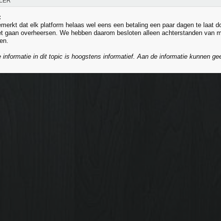
LER
:
erkt dat elk platform helaas wel eens een betaling een paar dagen te laat do
et gaan overheersen. We hebben daarom besloten alleen achterstanden van m
en.
 informatie in dit topic is hoogstens informatief. Aan de informatie kunnen g