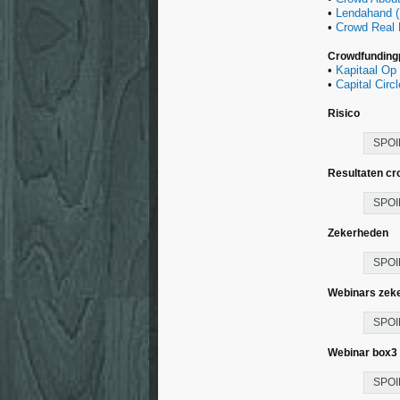
•
Lendahand 
•
Crowd Real 
Crowdfunding
•
Kapitaal Op
•
Capital Circ
Risico
SPOI
Resultaten cr
SPOI
Zekerheden
SPOI
Webinars zek
SPOI
Webinar box3 
SPOI