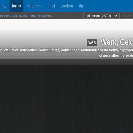
log
forum
fotoboek
chat
zoeken
dm
om een gratis account aan te maken
.
Werk, Geld
WGR
les kwijt over sollicitaties, werksituaties, belastingen, (handelen op) de beurs, hypot
of geschillen met je (