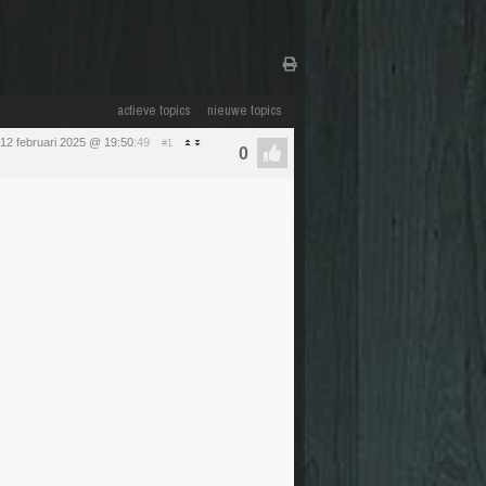
actieve topics
nieuwe topics
12 februari 2025 @ 19:50
:49
#1