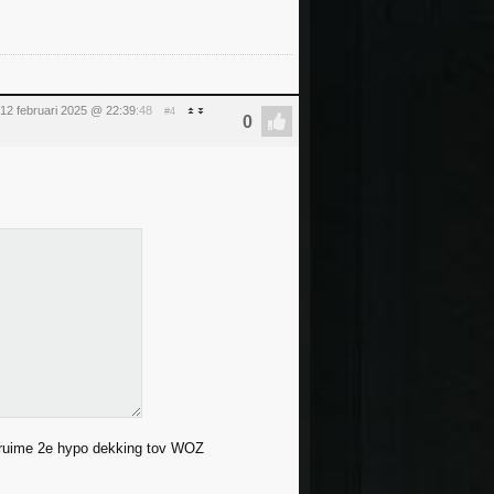
12 februari 2025 @ 22:39
:48
#4
en ruime 2e hypo dekking tov WOZ