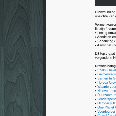
Crowdfunding 
opzichte van e
Vormen van c
Er zijn 4 vor
• Lening crow
• Aandelen cr
• Schenking /
• Aanschaf (n
Dit topic gaa
volgende in N
Crowdfunding
•
Collin Crow
•
Geldvoorelk
•
Samen In Ge
•
Horeca Crow
•
Waarde voor
•
NLinvesteert
•
Duurzaam In
•
Lenderspend
•
October (OC
•
One Planet
•
Voordegroei
•
Crowd Abou