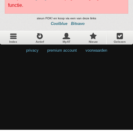
functie.
steun FOK! en koop via een van deze links
Coolblue
Bitvavo
Index
Actief
MyAT
Nieuw
Gelezen
privacy
•
premium account
•
voorwaarden