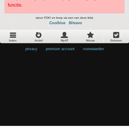
functie.
steun FOK! en koop via een van deze links
Coolblue
Bitvavo
Index
Actief
MyAT
Nieuw
Gelezen
privacy
•
premium account
•
voorwaarden