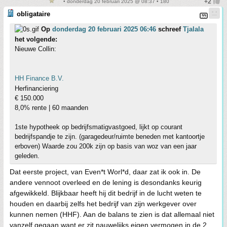
• donderdag 20 februari 2025 @ 08:37 • 180
obligataire
Op
donderdag 20 februari 2025 06:46
schreef
Tjalala
het volgende:
Nieuwe Collin:
HH Finance B.V.
Herfinanciering
€ 150.000
8,0% rente | 60 maanden
1ste hypotheek op bedrijfsmatigvastgoed, lijkt op courant
bedrijfspandje te zijn. (garagedeur/ruimte beneden met kantoortje
erboven) Waarde zou 200k zijn op basis van woz van een jaar
geleden.
Dat eerste project, van Even*t Worl*d, daar zat ik ook in. De
andere vennoot overleed en de lening is desondanks keurig
afgewikkeld. Blijkbaar heeft hij dit bedrijf in de lucht weten te
houden en daarbij zelfs het bedrijf van zijn werkgever over
kunnen nemen (HHF). Aan de balans te zien is dat allemaal niet
vanzelf gegaan want er zit nauwelijks eigen vermogen in de 2