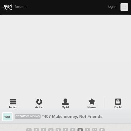
forum
log in
Index
Actief
MyAT
Nieuw
Dicht
#407 Make money, Not Friends
wgr
CROWDFUNDING
1
2
3
4
5
6
7
8
9
10
11