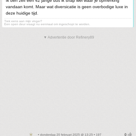
Ik ben zelf een 42 jarige dus ik snap wel waar je opmerking
vandaan komt. Maar wat diversicatie is geen overbodige luxe in
deze huidige tijd.
Trek eens aan mijn vinger?
Een open deur vraagt nu eenmaal om ingeschopt te worden.
▼ Advertentie door Refinery89
• donderdag 20 februari 2025 @ 13:25 • 197