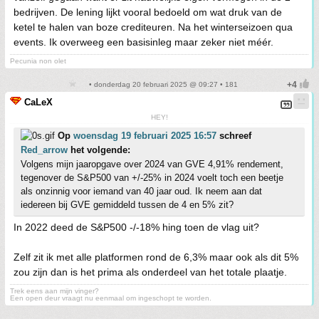
bedrijven. De lening lijkt vooral bedoeld om wat druk van de
ketel te halen van boze crediteuren. Na het winterseizoen qua
events. Ik overweeg een basisinleg maar zeker niet méér.
Pecunia non olet
• donderdag 20 februari 2025 @ 09:27 • 181
CaLeX
HEY!
Op
woensdag 19 februari 2025 16:57
schreef
Red_arrow
het volgende:
Volgens mijn jaaropgave over 2024 van GVE 4,91% rendement,
tegenover de S&P500 van +/-25% in 2024 voelt toch een beetje
als onzinnig voor iemand van 40 jaar oud. Ik neem aan dat
iedereen bij GVE gemiddeld tussen de 4 en 5% zit?
In 2022 deed de S&P500 -/-18% hing toen de vlag uit?
Zelf zit ik met alle platformen rond de 6,3% maar ook als dit 5%
zou zijn dan is het prima als onderdeel van het totale plaatje.
Trek eens aan mijn vinger?
Een open deur vraagt nu eenmaal om ingeschopt te worden.