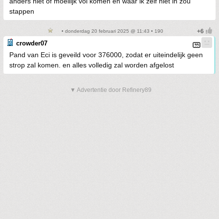
anders niet of moeilijk vol komen en waar ik zelf niet in zou
stappen
• donderdag 20 februari 2025 @ 11:43 • 190
crowder07
Pand van Eci is geveild voor 376000, zodat er uiteindelijk geen
strop zal komen. en alles volledig zal worden afgelost
▼ Advertentie door Refinery89