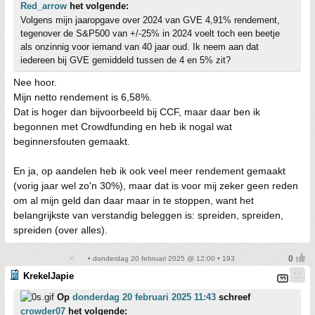
Red_arrow
het volgende:
Volgens mijn jaaropgave over 2024 van GVE 4,91% rendement,
tegenover de S&P500 van +/-25% in 2024 voelt toch een beetje
als onzinnig voor iemand van 40 jaar oud. Ik neem aan dat
iedereen bij GVE gemiddeld tussen de 4 en 5% zit?
Nee hoor.
Mijn netto rendement is 6,58%.
Dat is hoger dan bijvoorbeeld bij CCF, maar daar ben ik
begonnen met Crowdfunding en heb ik nogal wat
beginnersfouten gemaakt.
En ja, op aandelen heb ik ook veel meer rendement gemaakt
(vorig jaar wel zo'n 30%), maar dat is voor mij zeker geen reden
om al mijn geld dan daar maar in te stoppen, want het
belangrijkste van verstandig beleggen is: spreiden, spreiden,
spreiden (over alles).
• donderdag 20 februari 2025 @ 12:00 • 193
KrekelJapie
Op
donderdag 20 februari 2025 11:43
schreef
crowder07
het volgende: