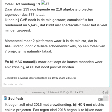
totaal. Tot vandaag 19
:
Daar staan 139 nog lopende en 218 afgeloste projecten
tegenover dus 377 totaal.
Ik heb bij GVE nooit in de min gestaan; cumulatief is het
rendement nu 5,64%, dat klinkt niet spectaculair maar het is véél
minder geweest.
Momenteel maar 2 platformen waar ik in de min sta, dat is
All4Funding, door 2 failliete schoenenwinkels, op een totaal van
7 projecten is natuurlijk fataal.
En bij MAX natuurlijk maar dat loopt de laatste maanden weer
enigszins bij, al zal het nooit positief worden.
Bericht 0% gewijzigd door obligataire op 19-02-2025 23:01:59
Pecunia non olet
• woensdag 19 februari 2025 @ 23:12 • 178
Soulfreak
Ik begon zelf eind 2016 met crowdfunding, bij HCN met slechts
enkele projecten. Pas tegen eind 2018 begon ik te kijken naar