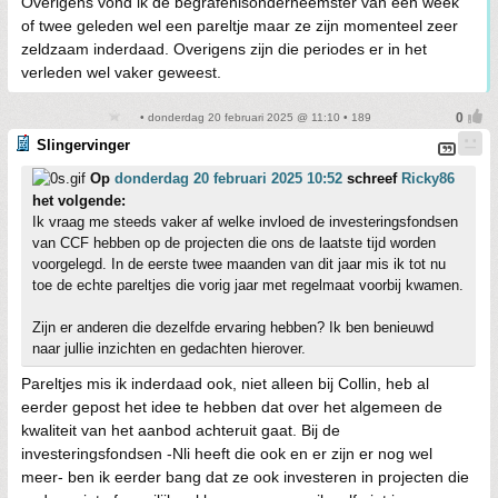
Overigens vond ik de begrafenisonderneemster van een week
of twee geleden wel een pareltje maar ze zijn momenteel zeer
zeldzaam inderdaad. Overigens zijn die periodes er in het
verleden wel vaker geweest.
• donderdag 20 februari 2025 @ 11:10 • 189
Slingervinger
Op
donderdag 20 februari 2025 10:52
schreef
Ricky86
het volgende:
Ik vraag me steeds vaker af welke invloed de investeringsfondsen
van CCF hebben op de projecten die ons de laatste tijd worden
voorgelegd. In de eerste twee maanden van dit jaar mis ik tot nu
toe de echte pareltjes die vorig jaar met regelmaat voorbij kwamen.
Zijn er anderen die dezelfde ervaring hebben? Ik ben benieuwd
naar jullie inzichten en gedachten hierover.
Pareltjes mis ik inderdaad ook, niet alleen bij Collin, heb al
eerder gepost het idee te hebben dat over het algemeen de
kwaliteit van het aanbod achteruit gaat. Bij de
investeringsfondsen -Nli heeft die ook en er zijn er nog wel
meer- ben ik eerder bang dat ze ook investeren in projecten die