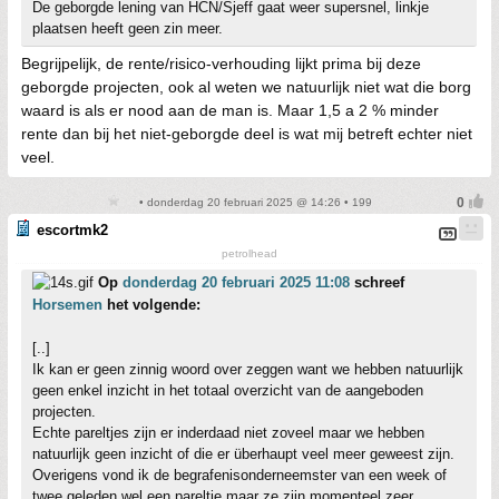
De geborgde lening van HCN/Sjeff gaat weer supersnel, linkje
plaatsen heeft geen zin meer.
Begrijpelijk, de rente/risico-verhouding lijkt prima bij deze
geborgde projecten, ook al weten we natuurlijk niet wat die borg
waard is als er nood aan de man is. Maar 1,5 a 2 % minder
rente dan bij het niet-geborgde deel is wat mij betreft echter niet
veel.
• donderdag 20 februari 2025 @ 14:26 • 199
escortmk2
petrolhead
Op
donderdag 20 februari 2025 11:08
schreef
Horsemen
het volgende:
[..]
Ik kan er geen zinnig woord over zeggen want we hebben natuurlijk
geen enkel inzicht in het totaal overzicht van de aangeboden
projecten.
Echte pareltjes zijn er inderdaad niet zoveel maar we hebben
natuurlijk geen inzicht of die er überhaupt veel meer geweest zijn.
Overigens vond ik de begrafenisonderneemster van een week of
twee geleden wel een pareltje maar ze zijn momenteel zeer