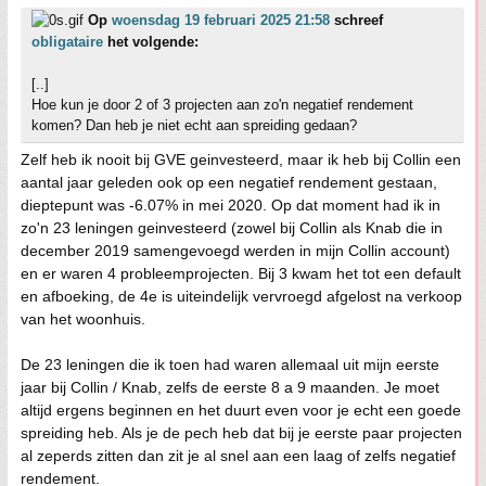
Op
woensdag 19 februari 2025 21:58
schreef
obligataire
het volgende:
[..]
Hoe kun je door 2 of 3 projecten aan zo'n negatief rendement
komen? Dan heb je niet echt aan spreiding gedaan?
Zelf heb ik nooit bij GVE geinvesteerd, maar ik heb bij Collin een
aantal jaar geleden ook op een negatief rendement gestaan,
dieptepunt was -6.07% in mei 2020. Op dat moment had ik in
zo'n 23 leningen geinvesteerd (zowel bij Collin als Knab die in
december 2019 samengevoegd werden in mijn Collin account)
en er waren 4 probleemprojecten. Bij 3 kwam het tot een default
en afboeking, de 4e is uiteindelijk vervroegd afgelost na verkoop
van het woonhuis.
De 23 leningen die ik toen had waren allemaal uit mijn eerste
jaar bij Collin / Knab, zelfs de eerste 8 a 9 maanden. Je moet
altijd ergens beginnen en het duurt even voor je echt een goede
spreiding heb. Als je de pech heb dat bij je eerste paar projecten
al zeperds zitten dan zit je al snel aan een laag of zelfs negatief
rendement.