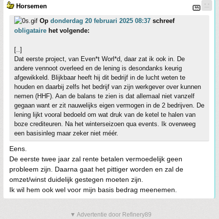
Horsemen
Op
donderdag 20 februari 2025 08:37
schreef
obligataire
het volgende:
[..]
Dat eerste project, van Even*t Worl*d, daar zat ik ook in. De
andere vennoot overleed en de lening is desondanks keurig
afgewikkeld. Blijkbaar heeft hij dit bedrijf in de lucht weten te
houden en daarbij zelfs het bedrijf van zijn werkgever over kunnen
nemen (HHF). Aan de balans te zien is dat allemaal niet vanzelf
gegaan want er zit nauwelijks eigen vermogen in de 2 bedrijven. De
lening lijkt vooral bedoeld om wat druk van de ketel te halen van
boze crediteuren. Na het winterseizoen qua events. Ik overweeg
een basisinleg maar zeker niet méér.
Eens.
De eerste twee jaar zal rente betalen vermoedelijk geen
probleem zijn. Daarna gaat het pittiger worden en zal de
omzet/winst duidelijk gestegen moeten zijn.
Ik wil hem ook wel voor mijn basis bedrag meenemen.
▼ Advertentie door Refinery89