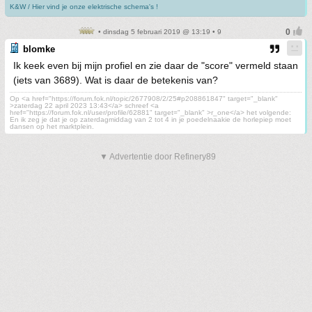
K&W / Hier vind je onze elektrische schema's !
• dinsdag 5 februari 2019 @ 13:19 • 9
blomke
Ik keek even bij mijn profiel en zie daar de "score" vermeld staan
(iets van 3689). Wat is daar de betekenis van?
Op <a href="https://forum.fok.nl/topic/2677908/2/25#p208861847" target="_blank"
>zaterdag 22 april 2023 13:43</a> schreef <a
href="https://forum.fok.nl/user/profile/62881" target="_blank" >r_one</a> het volgende:
En ik zeg je dat je op zaterdagmiddag van 2 tot 4 in je poedelnaakie de horlepiep moet
dansen op het marktplein.
▼ Advertentie door Refinery89