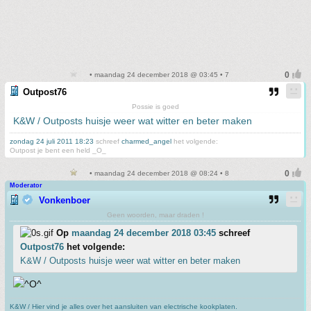
• maandag 24 december 2018 @ 03:45 • 7
Outpost76
Possie is goed
K&W / Outposts huisje weer wat witter en beter maken
zondag 24 juli 2011 18:23
schreef
charmed_angel
het volgende:
Outpost je bent een held _O_
• maandag 24 december 2018 @ 08:24 • 8
Moderator
Vonkenboer
Geen woorden, maar draden !
Op
maandag 24 december 2018 03:45
schreef
Outpost76
het volgende:
K&W / Outposts huisje weer wat witter en beter maken
K&W / Hier vind je alles over het aansluiten van electrische kookplaten.