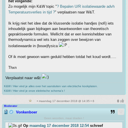
het volgende:
Zo mogelijk mijn K&W topic "
? Bepalen U/R isolatiewaarde advh
Temperatuursverlies in tijd ?
" verplaatsen naar W&T.
Ik krijg niet het idee dat de klussende isolatie handjes (nofi) iets
inhoudelijk gaan bijdragen aan beantwoorden van theoretisch
gepraktiseerde formules. Wellicht dat er een kennishebber van
thermodynamica wel iets kan zeggen over bewijzen van
isolatiewaarde in (bouw)fysica
.
Of ik moet gewoon warm geduld hebben totdat het koud wordt.....
Thxn
Verplaatst naar w&t
K&W / Hier vind je alles over het aansluiten van electrische kookplaten.
K&W / Hier vind je onze elektrische schema's !
• maandag 17 december 2018 @ 14:35 • 6
Moderator
Vonkenboer
Geen woorden, maar draden !
Op
maandag 17 december 2018 12:54
schreef