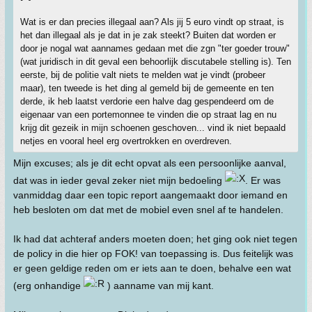
Wat is er dan precies illegaal aan? Als jij 5 euro vindt op straat, is
het dan illegaal als je dat in je zak steekt? Buiten dat worden er
door je nogal wat aannames gedaan met die zgn "ter goeder trouw"
(wat juridisch in dit geval een behoorlijk discutabele stelling is). Ten
eerste, bij de politie valt niets te melden wat je vindt (probeer
maar), ten tweede is het ding al gemeld bij de gemeente en ten
derde, ik heb laatst verdorie een halve dag gespendeerd om de
eigenaar van een portemonnee te vinden die op straat lag en nu
krijg dit gezeik in mijn schoenen geschoven... vind ik niet bepaald
netjes en vooral heel erg overtrokken en overdreven.
Mijn excuses; als je dit echt opvat als een persoonlijke aanval,
dat was in ieder geval zeker niet mijn bedoeling
. Er was
vanmiddag daar een topic report aangemaakt door iemand en
heb besloten om dat met de mobiel even snel af te handelen.
Ik had dat achteraf anders moeten doen; het ging ook niet tegen
de policy in die hier op FOK! van toepassing is. Dus feitelijk was
er geen geldige reden om er iets aan te doen, behalve een wat
(erg onhandige
) aanname van mij kant.