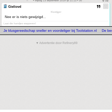
• vrijdag 13 september 2019 @ 21:13 • 30
Gieliovd
Klustijger
Nee er is niets gewijzigd...
Laat die handjes wapperen!
Je klusgereedschap sneller en voordeliger bij Toolstation.nl
De bes
▼ Advertentie door Refinery89