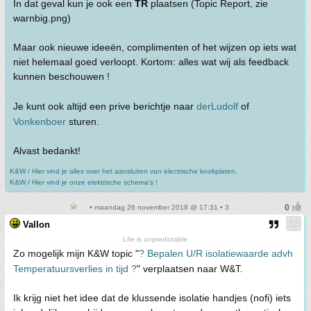
In dat geval kun je ook een
TR
plaatsen (Topic Report, zie
warnbig.png)
Maar ook nieuwe ideeën, complimenten of het wijzen op iets wat
niet helemaal goed verloopt. Kortom: alles wat wij als feedback
kunnen beschouwen !
Je kunt ook altijd een prive berichtje naar
derLudolf
of
Vonkenboer
sturen.
Alvast bedankt!
K&W / Hier vind je alles over het aansluiten van electrische kookplaten.
K&W / Hier vind je onze elektrische schema's !
• maandag 26 november 2018 @ 17:31 • 3
Vallon
Life is unpredictable
Zo mogelijk mijn K&W topic "
? Bepalen U/R isolatiewaarde advh
Temperatuursverlies in tijd ?
" verplaatsen naar W&T.
Ik krijg niet het idee dat de klussende isolatie handjes (nofi) iets