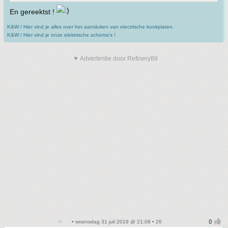
En gereektst !
K&W / Hier vind je alles over het aansluiten van electrische kookplaten.
K&W / Hier vind je onze elektrische schema's !
▼ Advertentie door Refinery89
• woensdag 31 juli 2019 @ 21:08 • 26