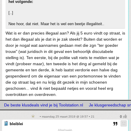
het volgende:
[..]
Nee hoor, dat niet. Maar het is wel een beetje illegaliteit..
Wat is er dan precies illegaal aan? Als jij 5 euro vindt op straat, is
het dan illegaal als je dat in je zak steekt? Buiten dat worden er
door je nogal wat aannames gedaan met die zgn "ter goeder
trouw" (wat juridisch in dit geval een behoorlijk discutabele
stelling is). Ten eerste, bij de politie valt niets te melden wat je
vindt (probeer maar), ten tweede is het ding al gemeld bij de
gemeente en ten derde, ik heb laatst verdorie een halve dag
gespendeerd om de eigenaar van een portemonnee te vinden
die op straat lag en nu krijg dit gezeik in mijn schoenen
geschoven... vind ik niet bepaald netjes en vooral heel erg
overtrokken en overdreven.
De beste klusdeals vind je bij Toolstation.nl
Je klusgereedschap snel
• maandag 25 maart 2019 @ 19:57 • 21
bleiblei
Afgehaakt.