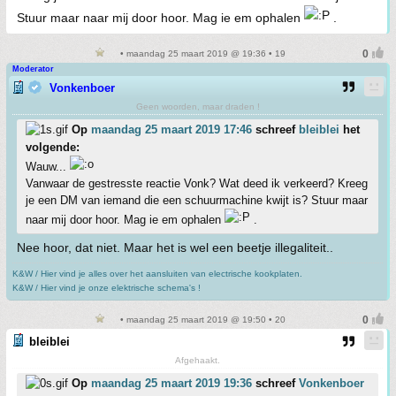
Stuur maar naar mij door hoor. Mag ie em ophalen
.
• maandag 25 maart 2019 @ 19:36 • 19
Moderator
Vonkenboer
Geen woorden, maar draden !
Op
maandag 25 maart 2019 17:46
schreef
bleiblei
het
volgende:
Wauw...
Vanwaar de gestresste reactie Vonk? Wat deed ik verkeerd? Kreeg
je een DM van iemand die een schuurmachine kwijt is? Stuur maar
naar mij door hoor. Mag ie em ophalen
.
Nee hoor, dat niet. Maar het is wel een beetje illegaliteit..
K&W / Hier vind je alles over het aansluiten van electrische kookplaten.
K&W / Hier vind je onze elektrische schema's !
• maandag 25 maart 2019 @ 19:50 • 20
bleiblei
Afgehaakt.
Op
maandag 25 maart 2019 19:36
schreef
Vonkenboer