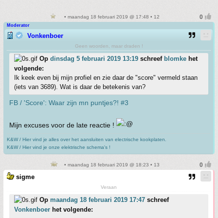
• maandag 18 februari 2019 @ 17:48 • 12
Moderator
Vonkenboer
Geen woorden, maar draden !
Op
dinsdag 5 februari 2019 13:19
schreef
blomke
het
volgende:
Ik keek even bij mijn profiel en zie daar de "score" vermeld staan
(iets van 3689). Wat is daar de betekenis van?
FB / 'Score': Waar zijn mn puntjes?! #3
Mijn excuses voor de late reactie !
K&W / Hier vind je alles over het aansluiten van electrische kookplaten.
K&W / Hier vind je onze elektrische schema's !
• maandag 18 februari 2019 @ 18:23 • 13
sigme
Veraan
Op
maandag 18 februari 2019 17:47
schreef
Vonkenboer
het volgende: