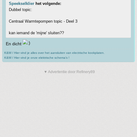
Speekselklier
het volgende:
Dubbel topic:
Centraal Warmtepompen topic - Deel 3
kan iemand de 'mijne' sluiten??
En dicht
K&W / Hier vind je alles over het aansluiten van electrische kookplaten.
K&W / Hier vind je onze elektrische schema's !
▼ Advertentie door Refinery89