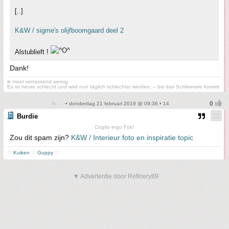
[..]
K&W / sigme's olijfboomgaard deel 2
Alstublieft !
Dank!
ik moet verrassend weinig
Es ist heute schlecht und wird nun täglich schlechter werden, – bis das Schlimmste kommt
• donderdag 21 februari 2019 @ 09:36 • 14
Burdie
Cogito ergo Fok!
Zou dit spam zijn?
K&W / Interieur foto en inspiratie topic
♡
Kuiken
♡
Guppy
♡
▼ Advertentie door Refinery89