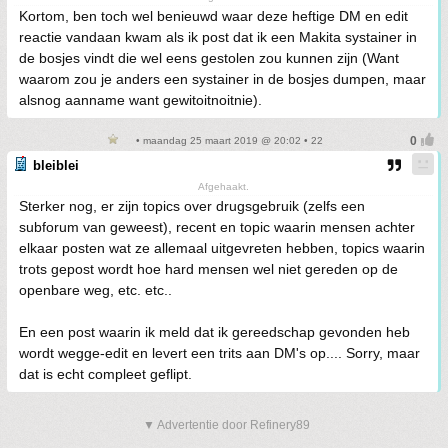
Kortom, ben toch wel benieuwd waar deze heftige DM en edit
reactie vandaan kwam als ik post dat ik een Makita systainer in
de bosjes vindt die wel eens gestolen zou kunnen zijn (Want
waarom zou je anders een systainer in de bosjes dumpen, maar
alsnog aanname want gewitoitnoitnie).
• maandag 25 maart 2019 @ 20:02 • 22
bleiblei
Afgehaakt.
Sterker nog, er zijn topics over drugsgebruik (zelfs een
subforum van geweest), recent en topic waarin mensen achter
elkaar posten wat ze allemaal uitgevreten hebben, topics waarin
trots gepost wordt hoe hard mensen wel niet gereden op de
openbare weg, etc. etc..
En een post waarin ik meld dat ik gereedschap gevonden heb
wordt wegge-edit en levert een trits aan DM's op.... Sorry, maar
dat is echt compleet geflipt.
▼ Advertentie door Refinery89