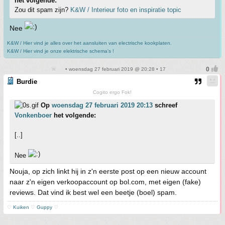
het volgende:
Zou dit spam zijn?
K&W / Interieur foto en inspiratie topic
Nee
K&W / Hier vind je alles over het aansluiten van electrische kookplaten.
K&W / Hier vind je onze elektrische schema's !
• woensdag 27 februari 2019 @ 20:28 • 17
Burdie
Cogito ergo Fok!
Op
woensdag 27 februari 2019 20:13
schreef
Vonkenboer
het volgende:
[..]
Nee
Nouja, op zich linkt hij in z'n eerste post op een nieuw account
naar z'n eigen verkoopaccount op bol.com, met eigen (fake)
reviews. Dat vind ik best wel een beetje (boel) spam.
♡
Kuiken
♡
Guppy
♡