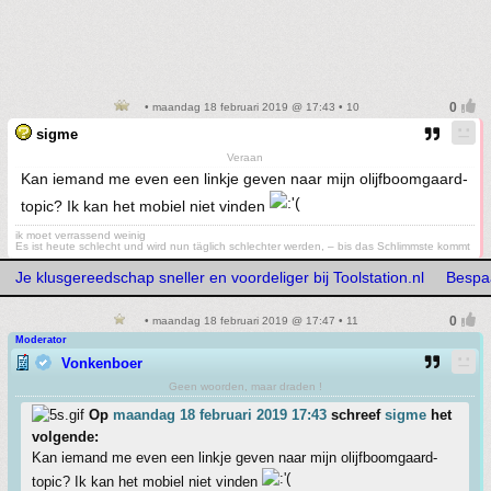
• maandag 18 februari 2019 @ 17:43 • 10
sigme
Veraan
Kan iemand me even een linkje geven naar mijn olijfboomgaard-
topic? Ik kan het mobiel niet vinden
ik moet verrassend weinig
Es ist heute schlecht und wird nun täglich schlechter werden, – bis das Schlimmste kommt
Je klusgereedschap sneller en voordeliger bij Toolstation.nl
Bespaa
• maandag 18 februari 2019 @ 17:47 • 11
Moderator
Vonkenboer
Geen woorden, maar draden !
Op
maandag 18 februari 2019 17:43
schreef
sigme
het
volgende:
Kan iemand me even een linkje geven naar mijn olijfboomgaard-
topic? Ik kan het mobiel niet vinden