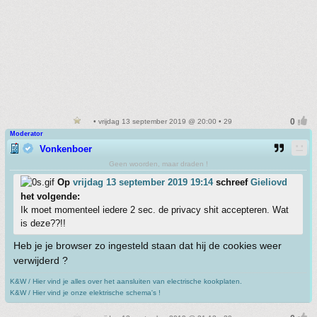
• vrijdag 13 september 2019 @ 20:00 • 29
Moderator
Vonkenboer
Geen woorden, maar draden !
Op
vrijdag 13 september 2019 19:14
schreef
Gieliovd
het volgende:
Ik moet momenteel iedere 2 sec. de privacy shit accepteren. Wat
is deze??!!
Heb je je browser zo ingesteld staan dat hij de cookies weer
verwijderd ?
K&W / Hier vind je alles over het aansluiten van electrische kookplaten.
K&W / Hier vind je onze elektrische schema's !