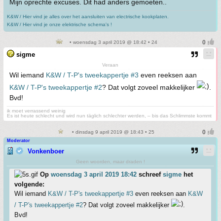
Mijn oprechte excuses. Dit had anders gemoeten..
K&W / Hier vind je alles over het aansluiten van electrische kookplaten.
K&W / Hier vind je onze elektrische schema's !
• woensdag 3 april 2019 @ 18:42 • 24
sigme
Veraan
Wil iemand
K&W / T-P's tweekappertje #3
even reeksen aan
K&W / T-P's tweekappertje #2
? Dat volgt zoveel makkelijker
.
Bvd!
ik moet verrassend weinig
Es ist heute schlecht und wird nun täglich schlechter werden, – bis das Schlimmste kommt
• dinsdag 9 april 2019 @ 18:43 • 25
Moderator
Vonkenboer
Geen woorden, maar draden !
Op
woensdag 3 april 2019 18:42
schreef
sigme
het
volgende:
Wil iemand
K&W / T-P's tweekappertje #3
even reeksen aan
K&W
/ T-P's tweekappertje #2
? Dat volgt zoveel makkelijker
.
Bvd!