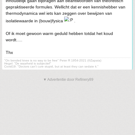
inhoudelijk gaan bijdragen aan beantwoorden van theoretisch
gepraktiseerde formules. Wellicht dat er een kennishebber van
thermodynamica wel iets kan zeggen over bewijzen van
isolatiewaarde in (bouw)fysica
.
Of ik moet gewoon warm geduld hebben totdat het koud
wordt.....
Thx
"On bended knee is no way to be free" Peter R 1954-2021 (©Zapata)
Hegel: "De waarheid is subjectief"
Covid19: "Doctors can’t cure stupid, but at least they can sedate it."
▼ Advertentie door Refinery89