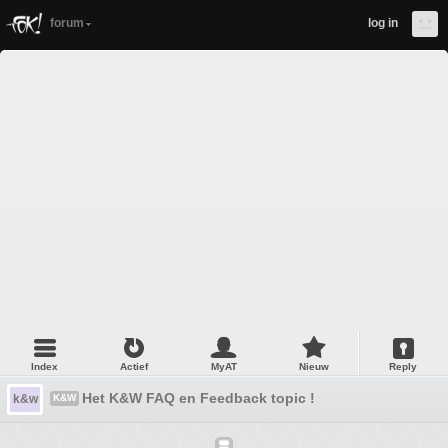
forum
log in
Index
Actief
MyAT
Nieuw
Reply
Het K&W FAQ en Feedback topic !
k&w
K&W