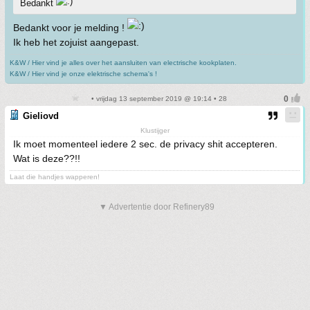
Bedankt
Bedankt voor je melding !
Ik heb het zojuist aangepast.
K&W / Hier vind je alles over het aansluiten van electrische kookplaten.
K&W / Hier vind je onze elektrische schema's !
• vrijdag 13 september 2019 @ 19:14 • 28
Gieliovd
Klustijger
Ik moet momenteel iedere 2 sec. de privacy shit accepteren.
Wat is deze??!!
Laat die handjes wapperen!
▼ Advertentie door Refinery89