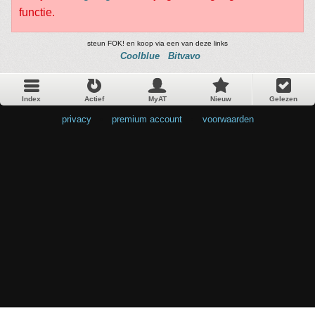
functie.
steun FOK! en koop via een van deze links
Coolblue
Bitvavo
Index
Actief
MyAT
Nieuw
Gelezen
privacy
•
premium account
•
voorwaarden