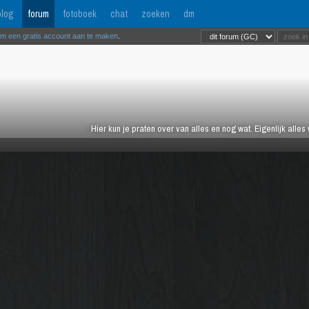
log
forum
fotoboek
chat
zoeken
dm
om een gratis account aan te maken
.
Hier kun je praten over van alles en nog wat. Eigenlijk alles