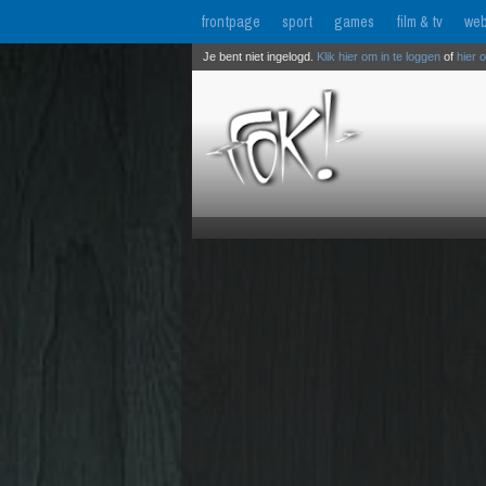
frontpage
sport
games
film & tv
web
Je bent niet ingelogd.
Klik hier om in te loggen
of
hier 