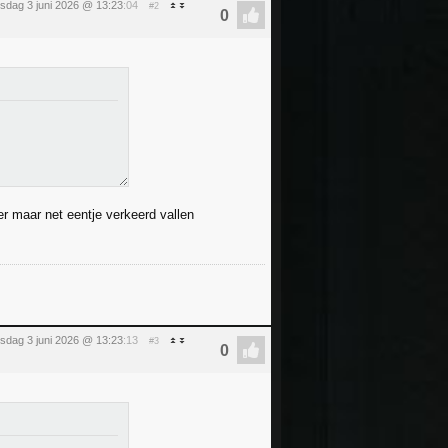
sdag 3 juni 2026 @ 13:23
:04
#2
er maar net eentje verkeerd vallen
sdag 3 juni 2026 @ 13:23
:13
#3