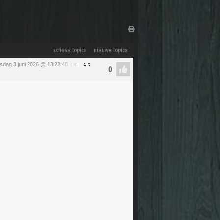
actieve topics
nieuwe topics
sdag 3 juni 2026 @ 13:22
:48
#1