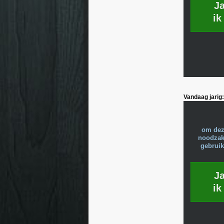
J
ik
Vandaag jarig:
om dez
noodzake
gebruik
J
ik