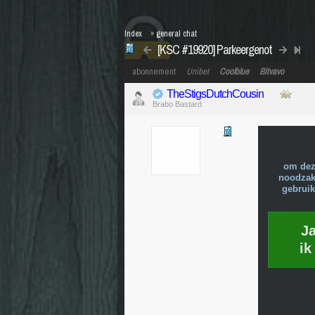
Index
»
general chat
[KSC #19920] Parkeergenot
abonnement
Unibet
Coolblue
Bitvavo
TheStigsDutchCousin
Brabo Bastard
om dez
noodzake
gebruik
J
ik