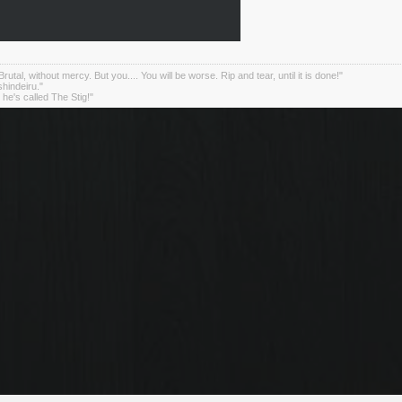
rutal, without mercy. But you.... You will be worse. Rip and tear, until it is done!"
indeiru."
. he's called The Stig!"