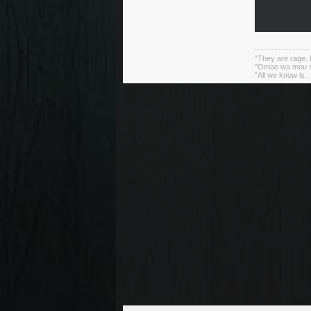
"They are rage. B
"Omae wa mou sh
"All we know is..