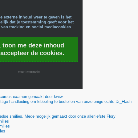
e externe inhoud weer te geven is het
lijk dat je toestemming geeft voor het
 van tracking en social mediacookies.
a toon me deze inhoud
 accepteer de cookies.
meer informatie
scursus examen gemaakt door kwiwi
tige handleiding om kibbeling te bestellen van onze enige echte Dr_Flash
edse smilies. Mede mogelijk gemaakt door onze allerliefste Flory
ilies
milies
ies