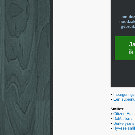
om dez
noodzake
gebruik
J
ik
•
Inburgering
•
Een supernut
Smilies:
•
Citizen.Eras
•
DaMartse sm
•
Berkeryse s
•
Hyvese smil