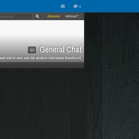
doneren
inbreuk?
General Chat
GC
 wat niet in een van de andere rubrieken thuishoort.