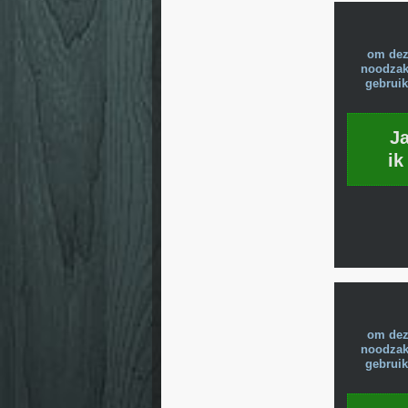
om dez
noodzake
gebruik
J
ik
om dez
noodzake
gebruik