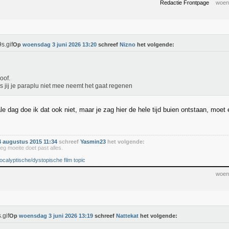
Redactie Frontpage
woen
Op
woensdag 3 juni 2026 13:20
schreef
Nizno
het volgende:
oof.
ls jij je paraplu niet mee neemt het gaat regenen
 dag doe ik dat ook niet, maar je zag hier de hele tijd buien ontstaan, moet 
 augustus 2015 11:34
schreef
Yasmin23
het volgende:
eg moeite doet past alles.
ocalyptische/dystopische film topic
woen
Op
woensdag 3 juni 2026 13:19
schreef
Nattekat
het volgende: