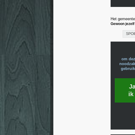
Het gemeentew
Gewoon jezelf
SPOI
om dez
noodzake
gebruik
J
ik