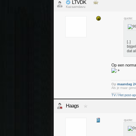
LTVDK
Kazaamdavu
quote:
[..]
bijgel
dat a
Op een normale
Op
maandag 24
Als je maar geno
_____
TV / Het post-ap
Haags
quote: