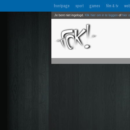
frontpage
sport
games
film & tv
web
Je bent niet ingelogd.
Klik hier om in te loggen
of
hier 