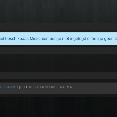
iet beschikbaar. Misschien ben je niet
ingelogd
of heb je geen t
N
|
CONTACT
| ALLE RECHTEN VOORBEHOUDEN