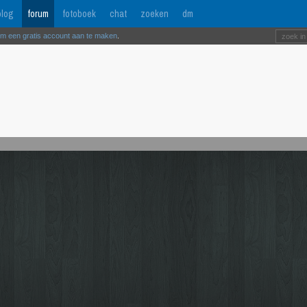
log
forum
fotoboek
chat
zoeken
dm
om een gratis account aan te maken
.