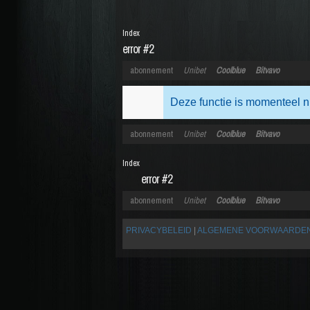
Index
error #2
abonnement
Unibet
Coolblue
Bitvavo
Deze functie is momenteel n
abonnement
Unibet
Coolblue
Bitvavo
Index
error #2
abonnement
Unibet
Coolblue
Bitvavo
PRIVACYBELEID
|
ALGEMENE VOORWAARDE