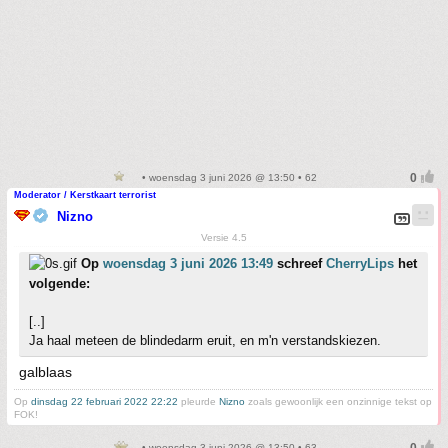
• woensdag 3 juni 2026 @ 13:50 • 62
Moderator / Kerstkaart terrorist
Nizno
Versie 4.5
Op
woensdag 3 juni 2026 13:49
schreef
CherryLips
het
volgende:
[..]
Ja haal meteen de blindedarm eruit, en m'n verstandskiezen.
galblaas
Op
dinsdag 22 februari 2022 22:22
pleurde
Nizno
zoals gewoonlijk een onzinnige tekst op
FOK!
• woensdag 3 juni 2026 @ 13:50 • 63