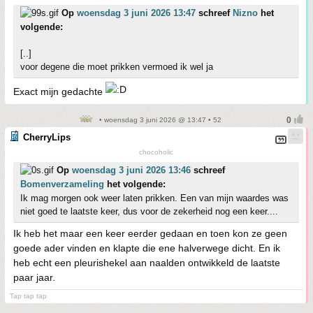
Op
woensdag 3 juni 2026 13:47
schreef
Nizno
het
volgende:
[..]
voor degene die moet prikken vermoed ik wel ja
Exact mijn gedachte
• woensdag 3 juni 2026 @ 13:47 • 52
CherryLips
chocoholic
Op
woensdag 3 juni 2026 13:46
schreef
Bomenverzameling
het volgende:
Ik mag morgen ook weer laten prikken. Een van mijn waardes was
niet goed te laatste keer, dus voor de zekerheid nog een keer....
Ik heb het maar een keer eerder gedaan en toen kon ze geen
goede ader vinden en klapte die ene halverwege dicht. En ik
heb echt een pleurishekel aan naalden ontwikkeld de laatste
paar jaar.
Tap tap tap