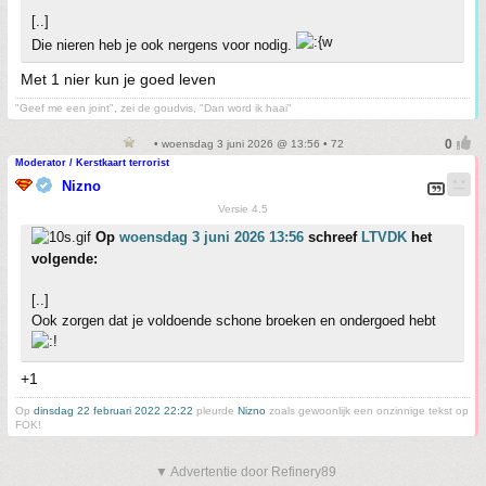
[..]
Die nieren heb je ook nergens voor nodig.
Met 1 nier kun je goed leven
"Geef me een joint", zei de goudvis, "Dan word ik haai"
• woensdag 3 juni 2026 @ 13:56 • 72
Moderator / Kerstkaart terrorist
Nizno
Versie 4.5
Op
woensdag 3 juni 2026 13:56
schreef
LTVDK
het
volgende:
[..]
Ook zorgen dat je voldoende schone broeken en ondergoed hebt
+1
Op
dinsdag 22 februari 2022 22:22
pleurde
Nizno
zoals gewoonlijk een onzinnige tekst op
FOK!
▼ Advertentie door Refinery89