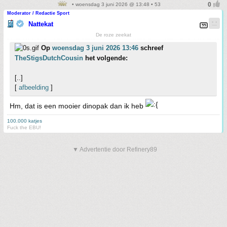
• woensdag 3 juni 2026 @ 13:48 • 53
Moderator / Redactie Sport
Nattekat
De roze zeekat
Op
woensdag 3 juni 2026 13:46
schreef
TheStigsDutchCousin
het volgende:
[..]
[
afbeelding
]
Hm, dat is een mooier dinopak dan ik heb
100.000 katjes
Fuck the EBU!
▼ Advertentie door Refinery89