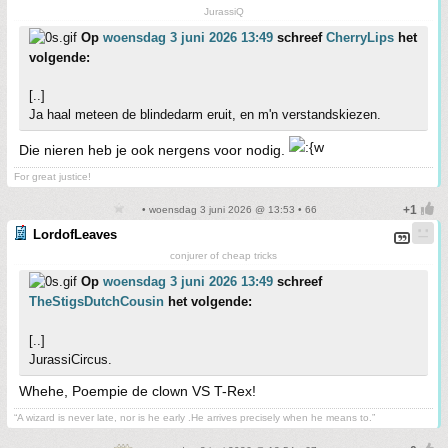
JurassiQ
Op
woensdag 3 juni 2026 13:49
schreef
CherryLips
het
volgende:
[..]
Ja haal meteen de blindedarm eruit, en m'n verstandskiezen.
Die nieren heb je ook nergens voor nodig.
For great justice!
• woensdag 3 juni 2026 @ 13:53 • 66
LordofLeaves
conjurer of cheap tricks
Op
woensdag 3 juni 2026 13:49
schreef
TheStigsDutchCousin
het volgende:
[..]
JurassiCircus.
Whehe, Poempie de clown VS T-Rex!
“A wizard is never late, nor is he early .He arrives precisely when he means to.”