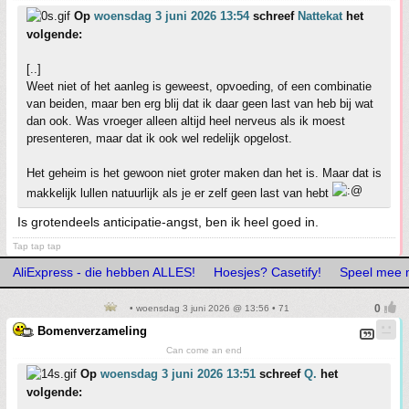
Op
woensdag 3 juni 2026 13:54
schreef
Nattekat
het
volgende:
[..]
Weet niet of het aanleg is geweest, opvoeding, of een combinatie
van beiden, maar ben erg blij dat ik daar geen last van heb bij wat
dan ook. Was vroeger alleen altijd heel nerveus als ik moest
presenteren, maar dat ik ook wel redelijk opgelost.
Het geheim is het gewoon niet groter maken dan het is. Maar dat is
makkelijk lullen natuurlijk als je er zelf geen last van hebt
Is grotendeels anticipatie-angst, ben ik heel goed in.
Tap tap tap
AliExpress - die hebben ALLES!
Hoesjes? Casetify!
Speel mee 
• woensdag 3 juni 2026 @ 13:56 • 71
Bomenverzameling
Can come an end
Op
woensdag 3 juni 2026 13:51
schreef
Q.
het
volgende: