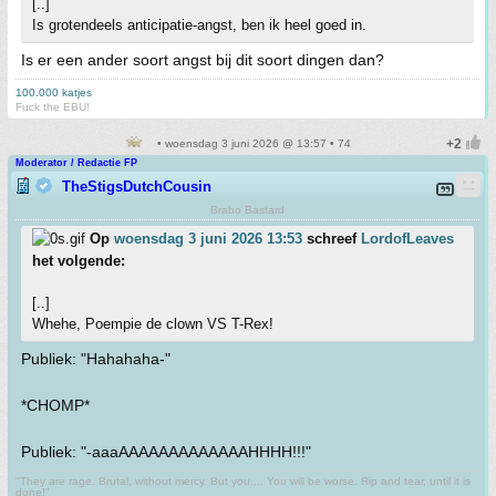
[..]
Is grotendeels anticipatie-angst, ben ik heel goed in.
Is er een ander soort angst bij dit soort dingen dan?
100.000 katjes
Fuck the EBU!
• woensdag 3 juni 2026 @ 13:57 • 74
Moderator / Redactie FP
TheStigsDutchCousin
Brabo Bastard
Op
woensdag 3 juni 2026 13:53
schreef
LordofLeaves
het volgende:
[..]
Whehe, Poempie de clown VS T-Rex!
Publiek: "Hahahaha-"
*CHOMP*
Publiek: "-aaaAAAAAAAAAAAAAHHHH!!!"
"They are rage. Brutal, without mercy. But you.... You will be worse. Rip and tear, until it is
done!"