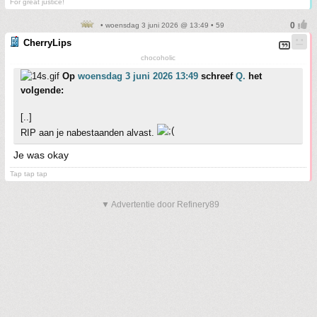
For great justice!
• woensdag 3 juni 2026 @ 13:49 • 59
CherryLips
chocoholic
Op
woensdag 3 juni 2026 13:49
schreef
Q.
het
volgende:
[..]
RIP aan je nabestaanden alvast.
Je was okay
Tap tap tap
▼ Advertentie door Refinery89