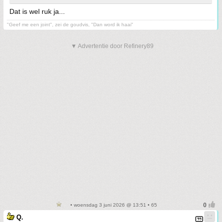
Dat is wel ruk ja...
"Geef me een joint", zei de goudvis, "Dan word ik haai"
▼ Advertentie door Refinery89
• woensdag 3 juni 2026 @ 13:51 • 65
Q.