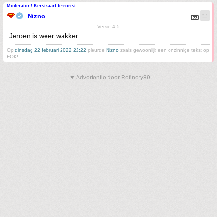
Moderator / Kerstkaart terrorist
Nizno
Versie 4.5
Jeroen is weer wakker
Op
dinsdag 22 februari 2022 22:22
pleurde
Nizno
zoals gewoonlijk een onzinnige tekst op
FOK!
▼ Advertentie door Refinery89