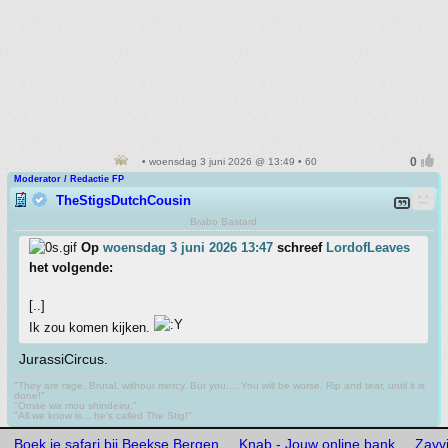
• woensdag 3 juni 2026 @ 13:49 • 60
Moderator / Redactie FP
TheStigsDutchCousin
Brabo Bastard
Op
woensdag 3 juni 2026 13:47
schreef
LordofLeaves
het volgende:
[..]
Ik zou komen kijken.
JurassiCircus.
"They are rage. Brutal, without mercy. But you.... You will be worse. Rip and tear, until it is
done!"
"Omae wa mou shindeiru."
"All we know is... he's called The Stig!"
Boek je safari bij Beekse Bergen
Knab - Jouw online bank
Zavv