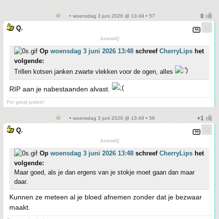
• woensdag 3 juni 2026 @ 13:49 • 57
Q.
JurassiQ
Op
woensdag 3 juni 2026 13:48
schreef
CherryLips
het
volgende:
Trillen kotsen janken zwarte vlekken voor de ogen, alles
RIP aan je nabestaanden alvast.
For great justice!
• woensdag 3 juni 2026 @ 13:49 • 58
Q.
JurassiQ
Op
woensdag 3 juni 2026 13:48
schreef
CherryLips
het
volgende:
Maar goed, als je dan ergens van je stokje moet gaan dan maar
daar.
Kunnen ze meteen al je bloed afnemen zonder dat je bezwaar
maakt.