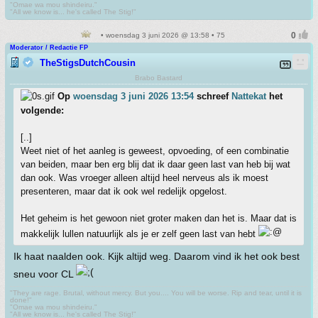
"Omae wa mou shindeiru."
"All we know is... he's called The Stig!"
• woensdag 3 juni 2026 @ 13:58 • 75
Moderator / Redactie FP
TheStigsDutchCousin
Brabo Bastard
Op
woensdag 3 juni 2026 13:54
schreef
Nattekat
het
volgende:
[..]
Weet niet of het aanleg is geweest, opvoeding, of een combinatie
van beiden, maar ben erg blij dat ik daar geen last van heb bij wat
dan ook. Was vroeger alleen altijd heel nerveus als ik moest
presenteren, maar dat ik ook wel redelijk opgelost.
Het geheim is het gewoon niet groter maken dan het is. Maar dat is
makkelijk lullen natuurlijk als je er zelf geen last van hebt
Ik haat naalden ook. Kijk altijd weg. Daarom vind ik het ook best
sneu voor CL
"They are rage. Brutal, without mercy. But you.... You will be worse. Rip and tear, until it is
done!"
"Omae wa mou shindeiru."
"All we know is... he's called The Stig!"