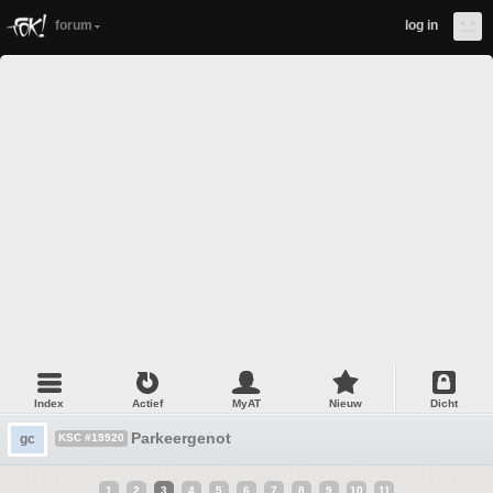
forum
log in
Index
Actief
MyAT
Nieuw
Dicht
Parkeergenot
gc
KSC #19920
1
2
3
4
5
6
7
8
9
10
11