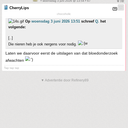
• woensdag 3 juni 2026 @ 13:54 • 67
CherryLips
chocoholic
Op
woensdag 3 juni 2026 13:51
schreef
Q.
het
volgende:
[..]
Die nieren heb je ook nergens voor nodig.
Laten we daarvoor eerst de uitslagen van dat bloedonderzoek
afwachten
Tap tap tap
▼ Advertentie door Refinery89