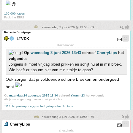
100.000 katjes
Fuck the EBU!
• woensdag 3 juni 2026 @ 13:56 • 69
Redactie Frontpage
LTVDK
Kazaamdavu
Op
woensdag 3 juni 2026 13:43
schreef
CherryLips
het
volgende:
Jongens ik moet vrijdag bloed prikken en schijt nu al in m'n broek.
Wie heeft er tips om niet van m'n stokje te gaan?
Ook zorgen dat je voldoende schone broeken en ondergoed
hebt
Op
maandag 24 augustus 2015 11:34
schreef
Yasmin23
het volgende:
Als je maar genoeg moeite doet past alles.
_____
TV / Het post-apocalyptische/dystopische film topic
• woensdag 3 juni 2026 @ 13:56 • 70
CherryLips
chocoholic