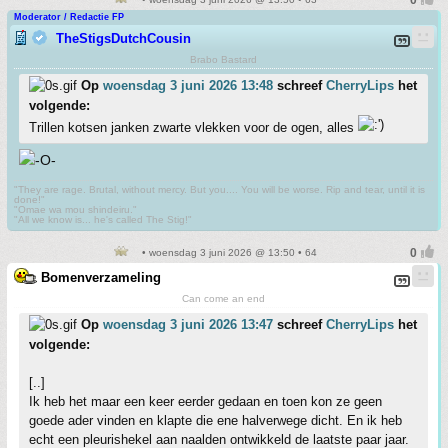
Moderator / Redactie FP
TheStigsDutchCousin
Brabo Bastard
Op
woensdag 3 juni 2026 13:48
schreef
CherryLips
het
volgende:
Trillen kotsen janken zwarte vlekken voor de ogen, alles
"They are rage. Brutal, without mercy. But you.... You will be worse. Rip and tear, until it is
done!"
"Omae wa mou shindeiru."
"All we know is... he's called The Stig!"
• woensdag 3 juni 2026 @ 13:50 • 64
Bomenverzameling
Can come an end
Op
woensdag 3 juni 2026 13:47
schreef
CherryLips
het
volgende:
[..]
Ik heb het maar een keer eerder gedaan en toen kon ze geen
goede ader vinden en klapte die ene halverwege dicht. En ik heb
echt een pleurishekel aan naalden ontwikkeld de laatste paar jaar.