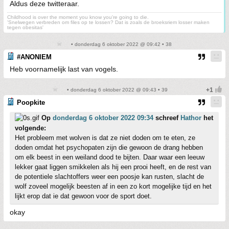
Aldus deze twitteraar.
Childhood is over the moment you know you're going to die.
'Snelwegen verbreden om files op te lossen? Dat is zoals de broeksriem losser maken
tegen obesitas'
• donderdag 6 oktober 2022 @ 09:42 • 38
#ANONIEM
Heb voornamelijk last van vogels.
• donderdag 6 oktober 2022 @ 09:43 • 39
Poopkite
Op
donderdag 6 oktober 2022 09:34
schreef
Hathor
het
volgende:
Het probleem met wolven is dat ze niet doden om te eten, ze
doden omdat het psychopaten zijn die gewoon de drang hebben
om elk beest in een weiland dood te bijten. Daar waar een leeuw
lekker gaat liggen smikkelen als hij een prooi heeft, en de rest van
de potentiele slachtoffers weer een poosje kan rusten, slacht de
wolf zoveel mogelijk beesten af in een zo kort mogelijke tijd en het
lijkt erop dat ie dat gewoon voor de sport doet.
okay