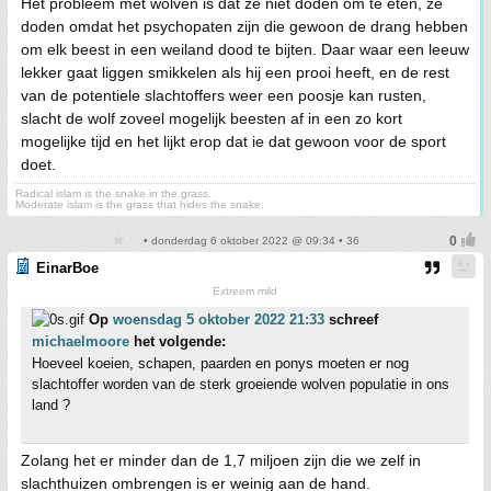
Het probleem met wolven is dat ze niet doden om te eten, ze
doden omdat het psychopaten zijn die gewoon de drang hebben
om elk beest in een weiland dood te bijten. Daar waar een leeuw
lekker gaat liggen smikkelen als hij een prooi heeft, en de rest
van de potentiele slachtoffers weer een poosje kan rusten,
slacht de wolf zoveel mogelijk beesten af in een zo kort
mogelijke tijd en het lijkt erop dat ie dat gewoon voor de sport
doet.
Radical islam is the snake in the grass.
Moderate islam is the grass that hides the snake.
• donderdag 6 oktober 2022 @ 09:34 • 36
EinarBoe
Extreem mild
Op
woensdag 5 oktober 2022 21:33
schreef
michaelmoore
het volgende:
Hoeveel koeien, schapen, paarden en ponys moeten er nog
slachtoffer worden van de sterk groeiende wolven populatie in ons
land ?
Zolang het er minder dan de 1,7 miljoen zijn die we zelf in
slachthuizen ombrengen is er weinig aan de hand.