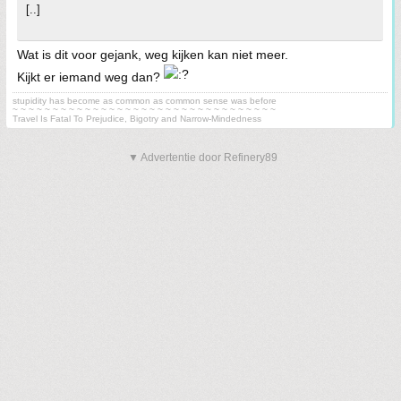
[..]
Wat is dit voor gejank, weg kijken kan niet meer.
Kijkt er iemand weg dan?
stupidity has become as common as common sense was before
~ ~ ~ ~ ~ ~ ~ ~ ~ ~ ~ ~ ~ ~ ~ ~ ~ ~ ~ ~ ~ ~ ~ ~ ~ ~ ~ ~ ~ ~ ~ ~ ~
Travel Is Fatal To Prejudice, Bigotry and Narrow-Mindedness
▼ Advertentie door Refinery89