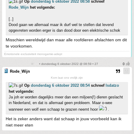
Op
donderdag 6 oktober 2022 08:58
schreef
Rode_Wijn
het volgende:
[..]
Dood gaan we allemaal maar ik durf wel te stellen dat levend
opgevreten worden erger is dan dood door een elektrische schok
Misschien wereldwijd dan maar alle roofdieren afslachten om dit
te voorkomen.
Emotionele exclusiviteit monogamie-adept
• donderdag 6 oktober 2022 @ 08:59 • 27
Rode_Wijn
Kom laat ons vrolijk zijn
Op
donderdag 6 oktober 2022 08:54
schreef
Isdatzo
het volgende:
Ja joh er worden dagelijks meer dan een miljoen(!) dieren geslacht
in Nederland, en dat is allemaal geen probleem. Maar o-wee
wanneer een wolf een schaap te grazen neemt hoor
.
Het is zeker anders want dat schaap in jouw voorbeeld kan ik
niet meer eten