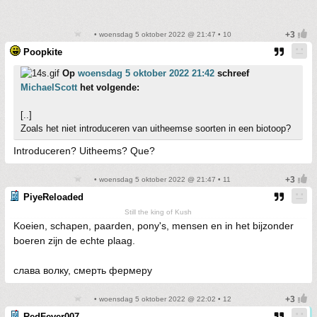
• woensdag 5 oktober 2022 @ 21:47 • 10
Poopkite
Op
woensdag 5 oktober 2022 21:42
schreef
MichaelScott
het volgende:
[..]
Zoals het niet introduceren van uitheemse soorten in een biotoop?
Introduceren? Uitheems? Que?
• woensdag 5 oktober 2022 @ 21:47 • 11
PiyeReloaded
Still the king of Kush
Koeien, schapen, paarden, pony's, mensen en in het bijzonder
boeren zijn de echte plaag.
слава волку, смерть фермеру
• woensdag 5 oktober 2022 @ 22:02 • 12
RedFever007