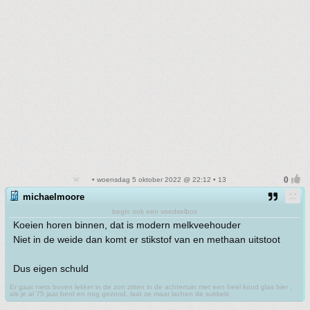
• woensdag 5 oktober 2022 @ 22:12 • 13
michaelmoore
begin ook een voedselbos
Koeien horen binnen, dat is modern melkveehouder
Niet in de weide dan komt er stikstof van en methaan uitstoot
Dus eigen schuld
Er gaat niets boven lekker in de zon zitten in de achtertuin met een heel koud glas bier ,
als je al 75 jaar bent en nog gezond, laat ze maar lachen de sukkels