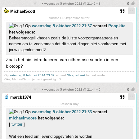
• woensdag 5 oktober 2022 @ 21:42 • 8
MichaelScott
fulltime CEO//parttime fluffer
Op
woensdag 5 oktober 2022 21:37
schreef
Poopkite
het volgende:
Beheersmogelijkheden zoals de juiste voorzorgsmaatregelen
nemen om te voorkomen dat dit soort dingen niet voorkomen met
jouw eigendommen?
Zoals het niet introduceren van uitheemse soorten in een
biotoop?
Op
zaterdag 8 februari 2014 23:39
schreef
Slaapscheet
het volgende:
Oke, MichaelScott, je bent geweldig. :D
• woensdag 5 oktober 2022 @ 21:44 • 9
marcb1974
Dakshin Ray
Op
woensdag 5 oktober 2022 21:33
schreef
michaelmoore
het volgende:
[
twitter
]
Wat een leed om levend opgevreten te worden