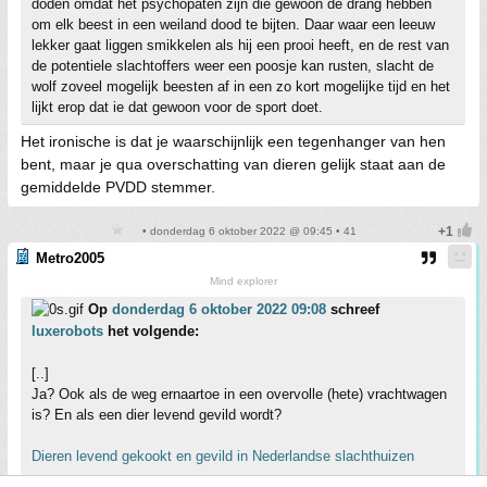
doden omdat het psychopaten zijn die gewoon de drang hebben
om elk beest in een weiland dood te bijten. Daar waar een leeuw
lekker gaat liggen smikkelen als hij een prooi heeft, en de rest van
de potentiele slachtoffers weer een poosje kan rusten, slacht de
wolf zoveel mogelijk beesten af in een zo kort mogelijke tijd en het
lijkt erop dat ie dat gewoon voor de sport doet.
Het ironische is dat je waarschijnlijk een tegenhanger van hen
bent, maar je qua overschatting van dieren gelijk staat aan de
gemiddelde PVDD stemmer.
• donderdag 6 oktober 2022 @ 09:45 • 41
Metro2005
Mind explorer
Op
donderdag 6 oktober 2022 09:08
schreef
luxerobots
het volgende:
[..]
Ja? Ook als de weg ernaartoe in een overvolle (hete) vrachtwagen
is? En als een dier levend gevild wordt?
Dieren levend gekookt en gevild in Nederlandse slachthuizen