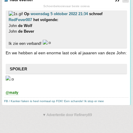
Schoenbekooievaar beste ooieva
Op
woensdag 5 oktober 2022 21:34
schreef
RedFever007
het volgende:
John
de Wolf
John
de Bever
Ik zie een verband!
En we hebben al een enorme last ook al jaaaren van deze John:
SPOILER
@maily
FB / Kanker faken is heel normaal op FOK! Een schande! Ik stop er mee
▼ Advertentie door Refinery89