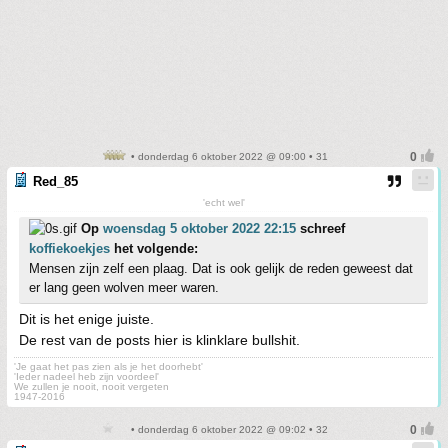
• donderdag 6 oktober 2022 @ 09:00 • 31
Red_85
'echt wel'
Op
woensdag 5 oktober 2022 22:15
schreef
koffiekoekjes
het volgende:
Mensen zijn zelf een plaag. Dat is ook gelijk de reden geweest dat
er lang geen wolven meer waren.
Dit is het enige juiste.
De rest van de posts hier is klinklare bullshit.
'Je gaat het pas zien als je het doorhebt'
'Ieder nadeel heb zijn voordeel'
We zullen je nooit, nooit vergeten
1947-2016
• donderdag 6 oktober 2022 @ 09:02 • 32