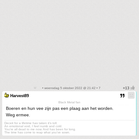
• woensdag 5 oktober 2022 @ 21:42 • 7
Harvest89
Black Metal fan
Boeren en hun vee zijn pas een plaag aan het worden.
Weg ermee.
Deceit for a lifetime has taken it's toll.
An emotional void, I feel numb and cold.
You're all dead to me now. And has been for long.
The time has come to reap what you've sown.