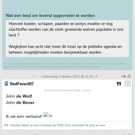
Wat een leed om levend opgevreten te worden
Hoeveel koeien, schapen, paarden en ponys moeten er nog
slachtoffer worden van de sterk groeiende wolven populatie in ons
land ?
Wegkijken kan echt niet meer dit moet op de politieke agenda en
beheers mogelijkheden moeten bespreekbaar worden.
Er gaat niets boven lekker in de zon zitten in de achtertuin met een heel koud glas bier ,
als je al 75 jaar bent en nog gezond, laat ze maar lachen de sukkels
• woensdag 5 oktober 2022 @ 21:34 • 2
RedFever007
Schoenbekooievaar beste ooieva
John
de Wolf
John
de Bever
Ik zie een verband!
FB / Kanker faken is heel normaal op FOK! Een schande! Ik stop er mee