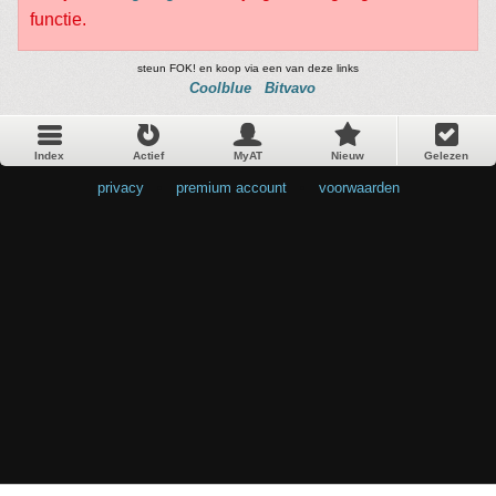
functie.
steun FOK! en koop via een van deze links
Coolblue
Bitvavo
Index
Actief
MyAT
Nieuw
Gelezen
privacy
•
premium account
•
voorwaarden