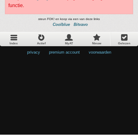
functie.
steun FOK! en koop via een van deze links
Coolblue
Bitvavo
Index
Actief
MyAT
Nieuw
Gelezen
privacy
•
premium account
•
voorwaarden