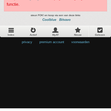
functie.
steun FOK! en koop via een van deze links
Coolblue
Bitvavo
Index
Actief
MyAT
Nieuw
Gelezen
privacy
•
premium account
•
voorwaarden