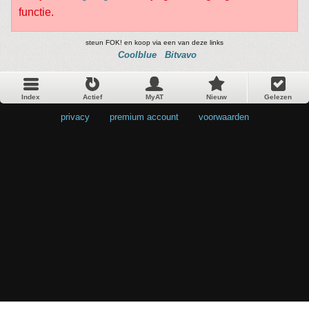
functie.
steun FOK! en koop via een van deze links
Coolblue
Bitvavo
Index
Actief
MyAT
Nieuw
Gelezen
privacy
•
premium account
•
voorwaarden