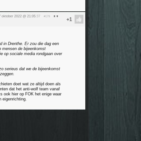
 oktober 2022 @ 21:05
:37
#179
 in Drenthe. Er zou die dag een
ep mensen de bijeenkomst
die op sociale media rondgaan over
zo serieus dat we de bijeenkomst
 zeggen.
hieten doet wat ze altijd doen als
enten dat het anti-wolf team vanaf
is ook hier op FOK het enige waar
eigenrichting.