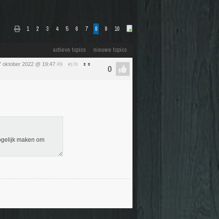
1
2
3
4
5
6
7
8
9
10
actieve topics
nieuwe topics
 oktober 2022 @ 19:47
:49
#176
mogelijk maken om