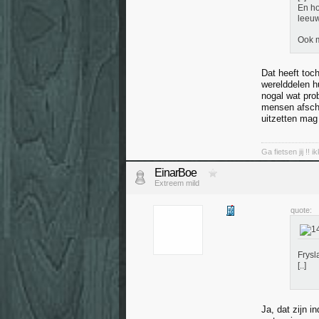
En ho
leeuw
Ook m
Dat heeft toc
werelddelen h
nogal wat pro
mensen afschi
uitzetten mag 
Ga fietsen jij !! i
EinarBoe
Extreem mild
quote:
Frysl
[..]
Ja, dat zijn 