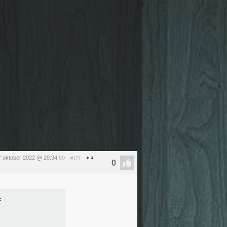
 oktober 2022 @ 20:34
:59
#177
: