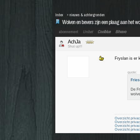
Index
»
nieuws & achtergronden
Wolven en bevers zijn een plaag aan het w
abonnement
Unibet
Coolblue
Bitvavo
AchJa
Shut up!!!
Fryslan is er 
quote:
Fries
De Fr
wolve
Overzicht priva
Overzicht priva
Overzicht priva
Overzicht priva