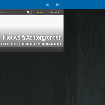
doneren
inbreuk?
Nieuws & Achtergronden
iscussieer hier diepgaander over de actualiteiten.