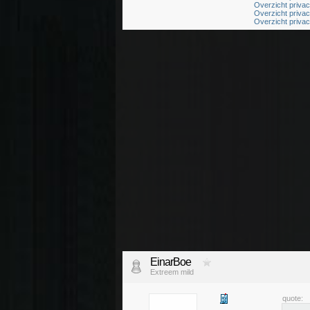
Overzicht priva
Overzicht priva
Overzicht priva
EinarBoe
Extreem mild
quote: