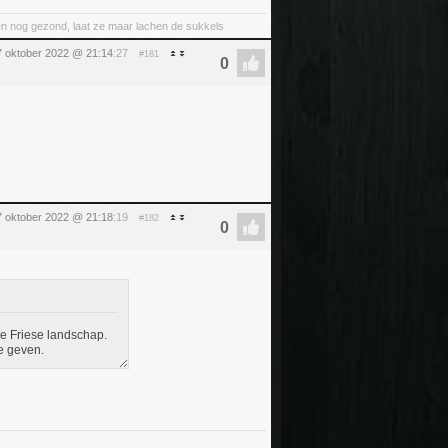
nt en nog gezond, laat ze maar lachen de sukkels
 oktober 2022 @ 21:14
:27
#181
 oktober 2022 @ 21:18
:19
#182
de Friese landschap.
te geven.