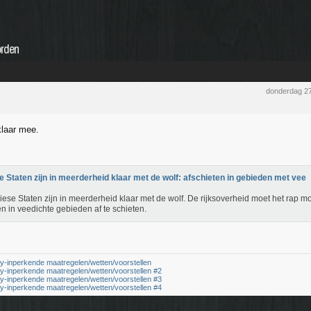
orden
donderdag 27
klaar mee.
e Staten zijn in meerderheid klaar met de wolf: afschieten in gebieden met vee
iese Staten zijn in meerderheid klaar met de wolf. De rijksoverheid moet het rap 
n in veedichte gebieden af te schieten.
cy-inperkende maatregelen/wetten/voorstellen
cy-inperkende maatregelen/wetten/voorstellen #2
cy-inperkende maatregelen/wetten/voorstellen #3
cy-inperkende maatregelen/wetten/voorstellen #4