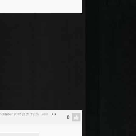
 oktober 2022 @ 21:19
:26
#183