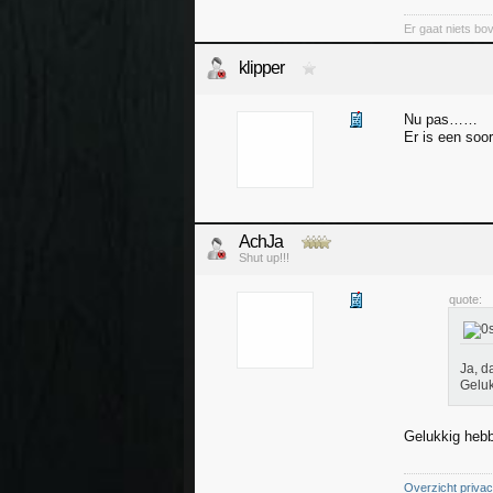
Er gaat niets bov
klipper
Nu pas……
Er is een soor
AchJa
Shut up!!!
quote:
Ja, d
Geluk
Gelukkig hebb
Overzicht priva