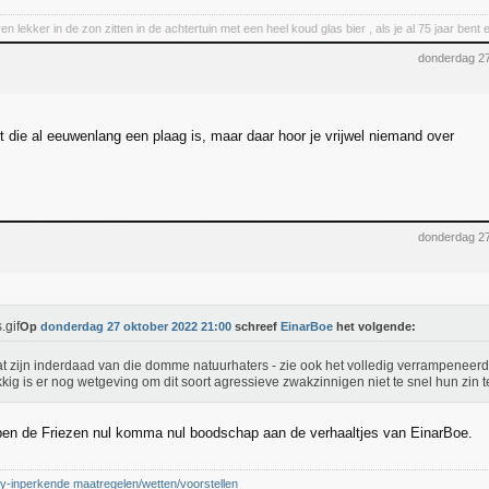
en lekker in de zon zitten in de achtertuin met een heel koud glas bier , als je al 75 jaar be
donderdag 27
t die al eeuwenlang een plaag is, maar daar hoor je vrijwel niemand over
donderdag 27
Op
donderdag 27 oktober 2022 21:00
schreef
EinarBoe
het volgende:
at zijn inderdaad van die domme natuurhaters - zie ook het volledig verrampeneer
kig is er nog wetgeving om dit soort agressieve zwakzinnigen niet te snel hun zin 
en de Friezen nul komma nul boodschap aan de verhaaltjes van EinarBoe.
cy-inperkende maatregelen/wetten/voorstellen