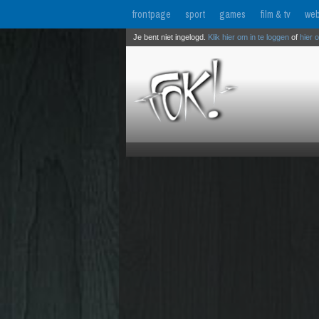
frontpage
sport
games
film & tv
web
Je bent niet ingelogd.
Klik hier om in te loggen
of
hier 