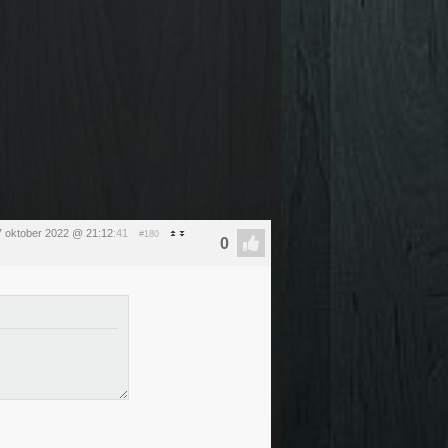
 oktober 2022 @ 21:12
:41
#180