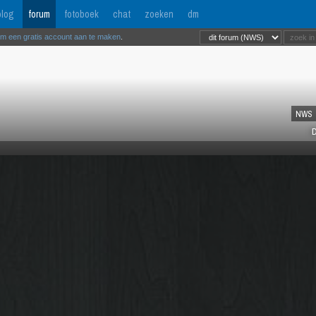
log
forum
fotoboek
chat
zoeken
dm
om een gratis account aan te maken
.
NWS
D