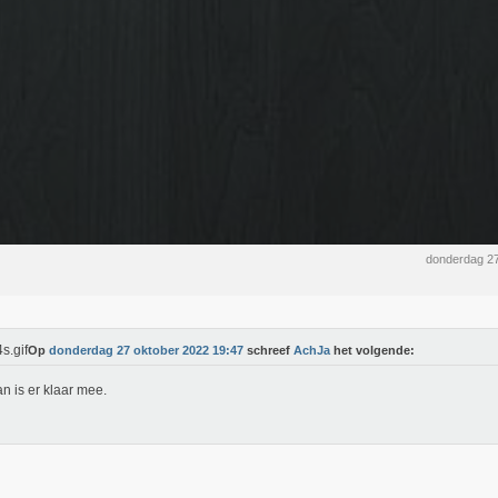
donderdag 27
Op
donderdag 27 oktober 2022 19:47
schreef
AchJa
het volgende:
an is er klaar mee.