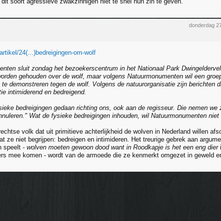
dit soort agressieve zwakzinnigen niet te snel hun zin te geven.
donderdag 27
/artikel/24(...)bedreigingen-om-wolf
ten sluit zondag het bezoekerscentrum in het Nationaal Park Dwingelderveld
worden gehouden over de wolf, maar volgens Natuurmonumenten wil een gro
 te demonstreren tegen de wolf. Volgens de natuurorganisatie zijn berichten 
ie intimiderend en bedreigend.
sieke bedreigingen gedaan richting ons, ook aan de regisseur. Die nemen we 
nuleren." Wat de fysieke bedreigingen inhouden, wil Natuurmonumenten niet
chtse volk dat uit primitieve achterlijkheid de wolven in Nederland willen afsc
at ze niet begrijpen: bedreigen en intimideren. Het treurige gebrek aan argum
n speelt -
wolven moeten gewoon dood want in Roodkapje is het een eng dier
rs mee komen - wordt van de armoede die ze kenmerkt omgezet in geweld en 