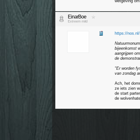
wetgeving om 
EinarBoe
Extreem mild
https://nos.nl
Natuurmonumen
bijeenkomst 
aangrijpen om
de demonstrat
"Er worden fy
van zondag an
Ach, het domre
ze iets zien w
de start parte
de wolvenhate