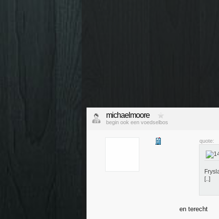
michaelmoore
begin ook een voedselbos
quote:
Frysl
[..]
en terecht