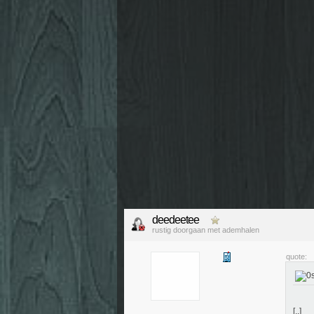
deedeetee
rustig doorgaan met ademhalen
quote:
[..]