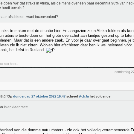
e doen 'we' dat straks in Afrika, als de mens over een paar decennia 98% van het 
 heeft bevolkt?
aar afschieten, want inconvenient?
h niks te maken met de situatie hier. En aangezien ze in Afrika fokken als ko
un uiterste beste doen om het grote overschot aan kindjes gezond op te laten
blemen. Maar dat is een andere zaak. En voor je daar over gaat beginnen, je 
eten zie ik niet zitten. Wolven hier afschieten daar ben ik wel helemaal vóór
ook, het liefst in Rusland.
kke niet hoor..
donderdag 27
Op
donderdag 27 oktober 2022 19:47
schreef
AchJa
het volgende:
an is er klaar mee.
inderdaad van die domme natuurhaters - zie ook het volledig verrampeneerde F