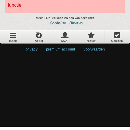
functie.
steun FOK! en koop via een van deze links
Coolblue
Bitvavo
Index
Actief
MyAT
Nieuw
Gelezen
privacy
•
premium account
•
voorwaarden