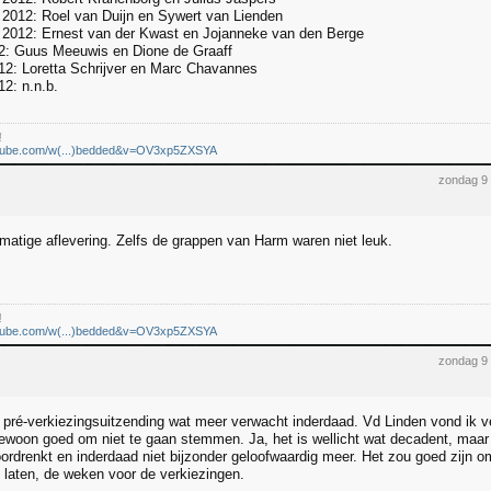
2012: Roel van Duijn en Sywert van Lienden
 2012: Ernest van der Kwast en Jojanneke van den Berge
12: Guus Meeuwis en Dione de Graaff
12: Loretta Schrijver en Marc Chavannes
12: n.n.b.
!
utube.com/w(...)bedded&v=OV3xp5ZXSYA
zondag 9
matige aflevering. Zelfs de grappen van Harm waren niet leuk.
!
utube.com/w(...)bedded&v=OV3xp5ZXSYA
zondag 9
pré-verkiezingsuitzending wat meer verwacht inderdaad. Vd Linden vond ik v
ewoon goed om niet te gaan stemmen. Ja, het is wellicht wat decadent, maar h
rdrenkt en inderdaad niet bijzonder geloofwaardig meer. Het zou goed zijn om
 laten, de weken voor de verkiezingen.