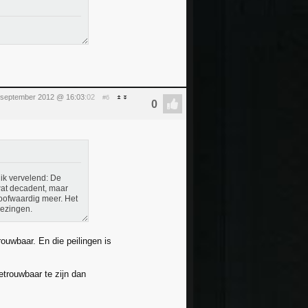
 september 2012 @ 16:03
:02
#6
ik vervelend: De
wat decadent, maar
loofwaardig meer. Het
iezingen.
trouwbaar. En die peilingen is
etrouwbaar te zijn dan