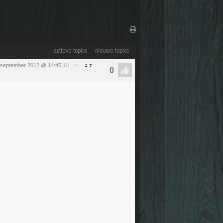
actieve topics
nieuwe topics
 september 2012 @ 14:45
:10
#1