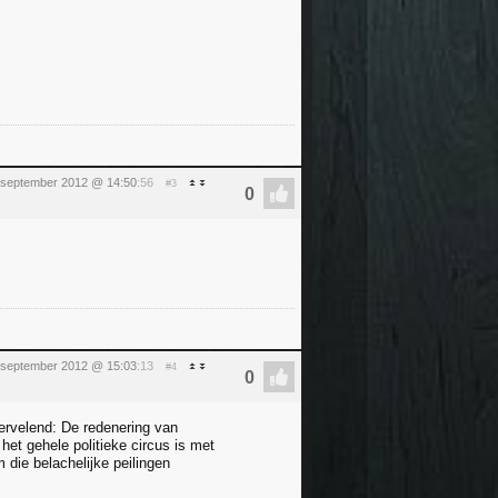
 september 2012 @ 14:50
:56
#3
 september 2012 @ 15:03
:13
#4
ervelend: De redenering van
et gehele politieke circus is met
 die belachelijke peilingen