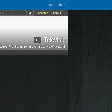
doneren
inbreuk?
Televisie
TV
es. Praat er gezellig over mee, live of achteraf!