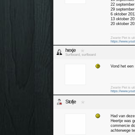
22 september 
29 september
6 oktober 20
13 oktober 20
20 oktober 20
Zwarte Piet is uit
https://www.yo
hexje
Surfboard, surfboard
Vond het een 
Zwarte Piet is uit
https://www.yo
Stofje
Had van deze 
Heertje was g
commercie doo
achterwege te