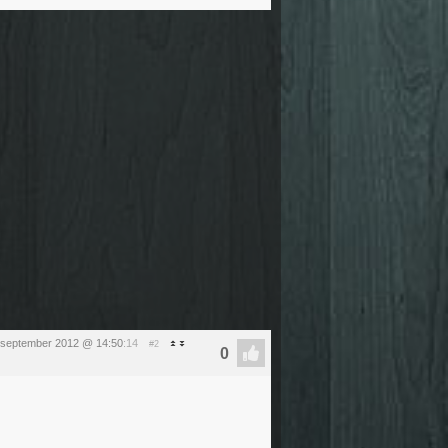
 september 2012 @ 14:50
:14
#2