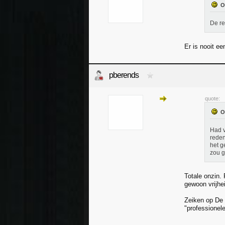
De re
Er is nooit e
pberends
quote:
Had v
reden
het g
zou g
Totale onzin. 
gewoon vrijhei
Zeiken op De 
"professionele