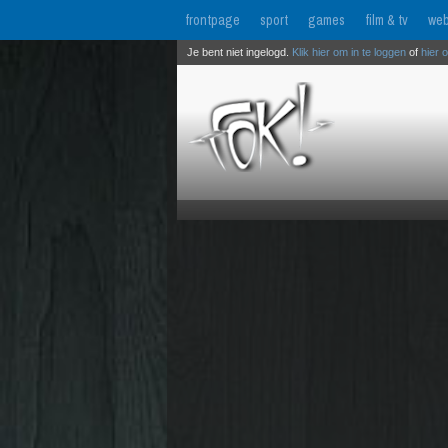
frontpage
sport
games
film & tv
web
Je bent niet ingelogd.
Klik hier om in te loggen
of
hier 