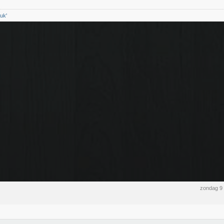
uk'
zondag 9