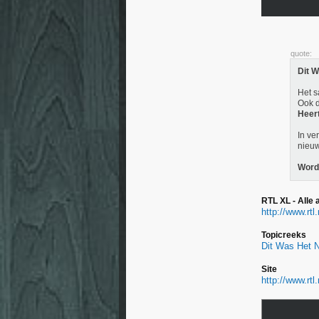
quote:
Dit 
Het s
Ook d
Heert
In ve
nieuw
Wordt
RTL XL - Alle
http://www.rtl
Topicreeks
Dit Was Het 
Site
http://www.rt