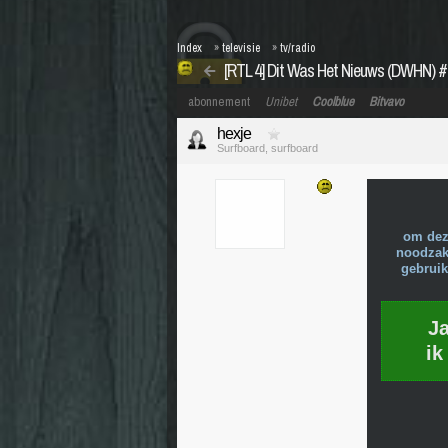
Index
»
televisie
»
tv/radio
[RTL 4] Dit Was Het Nieuws (DWHN) #43:
abonnement
Unibet
Coolblue
Bitvavo
hexje
Surfboard, surfboard
om dez
noodzake
gebruik
J
ik