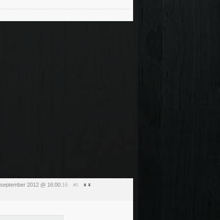
 september 2012 @ 16:00
:16
#5