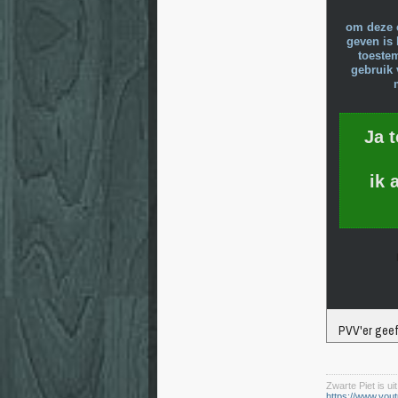
om deze 
geven is 
toeste
gebruik 
Ja 
ik 
PVV'er geef
Zwarte Piet is uit
https://www.yo