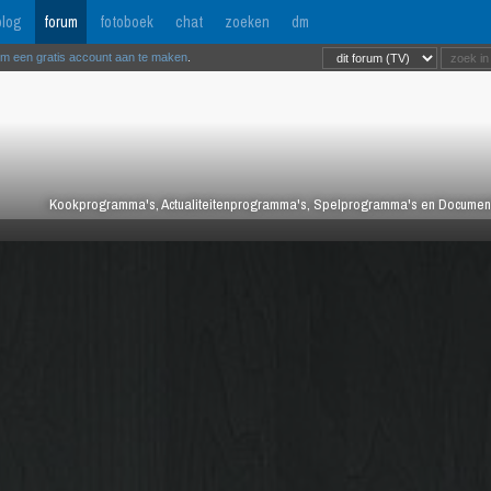
log
forum
fotoboek
chat
zoeken
dm
om een gratis account aan te maken
.
Kookprogramma's, Actualiteitenprogramma's, Spelprogramma's en Documentair