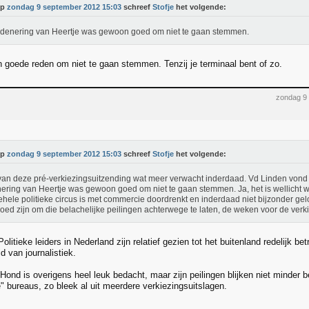
Op
zondag 9 september 2012 15:03
schreef
Stofje
het volgende:
denering van Heertje was gewoon goed om niet te gaan stemmen.
en goede reden om niet te gaan stemmen. Tenzij je terminaal bent of zo.
zondag 9
Op
zondag 9 september 2012 15:03
schreef
Stofje
het volgende:
an deze pré-verkiezingsuitzending wat meer verwacht inderdaad. Vd Linden vond 
ering van Heertje was gewoon goed om niet te gaan stemmen. Ja, het is wellicht 
ehele politieke circus is met commercie doordrenkt en inderdaad niet bijzonder ge
oed zijn om die belachelijke peilingen achterwege te laten, de weken voor de verk
Politieke leiders in Nederland zijn relatief gezien tot het buitenland redelijk be
d van journalistiek.
Hond is overigens heel leuk bedacht, maar zijn peilingen blijken niet minder b
" bureaus, zo bleek al uit meerdere verkiezingsuitslagen.