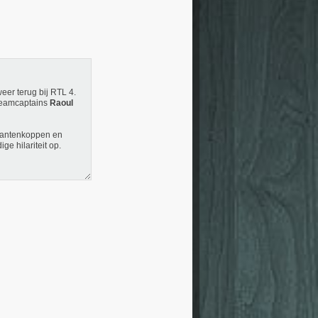
er terug bij RTL 4.
eamcaptains
Raoul
krantenkoppen en
ge hilariteit op.