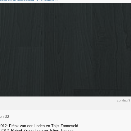
zondag 9
en 30
012: Frénk van der Linden en Thijs Zonneveld
2012: Robert Kranenborg en Julius Jaspers