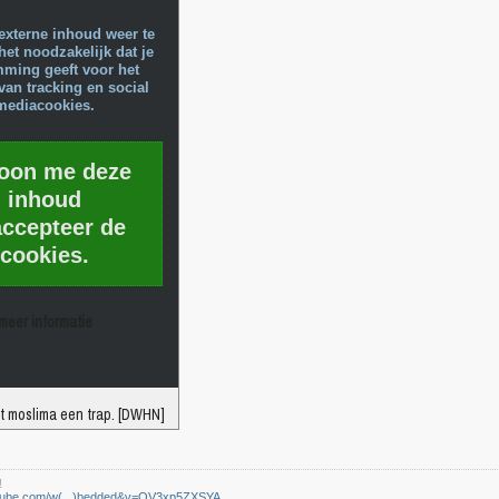
externe inhoud weer te
het noodzakelijk dat je
mming geeft voor het
van tracking en social
mediacookies.
toon me deze
inhoud
accepteer de
cookies.
meer informatie
t moslima een trap. [DWHN]
!
utube.com/w(...)bedded&v=OV3xp5ZXSYA