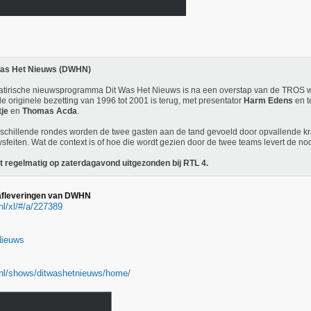
Was Het Nieuws (DWHN)
atirische nieuwsprogramma Dit Was Het Nieuws is na een overstap van de TROS we
e originele bezetting van 1996 tot 2001 is terug, met presentator
Harm Edens
en t
je
en
Thomas Acda
.
rschillende rondes worden de twee gasten aan de tand gevoeld door opvallende 
sfeiten. Wat de context is of hoe die wordt gezien door de twee teams levert de nodi
 regelmatig op zaterdagavond uitgezonden bij RTL 4.
 afleveringen van DWHN
.nl/xl/#/a/227389
Nieuws
l.nl/shows/ditwashetnieuws/home/