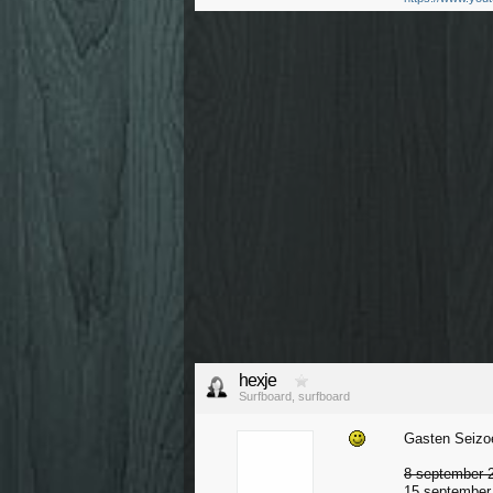
hexje
Surfboard, surfboard
Gasten Seizo
8 september 2
15 september 