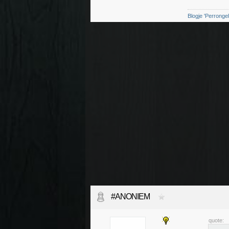
Blogje 'Perrongel
#ANONIEM
quote: