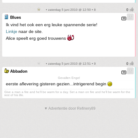
• zaterdag 5 juni 2010 @ 12:50 • 8
Blues
Ik vind het ook een erg leuke spannende serie!
Linkje
naar de site.
Alice speelt erg goed trouwens
• zaterdag 5 juni 2010 @ 12:51 • 9
Abbadon
Gevallen Engel
eerste aflevering gisteren gezien...intrigerend begin
Give a man a fire and he'll be warm for a day. Set a man on fire and he'll be warm for the
rest of his life.
▼ Advertentie door Refinery89