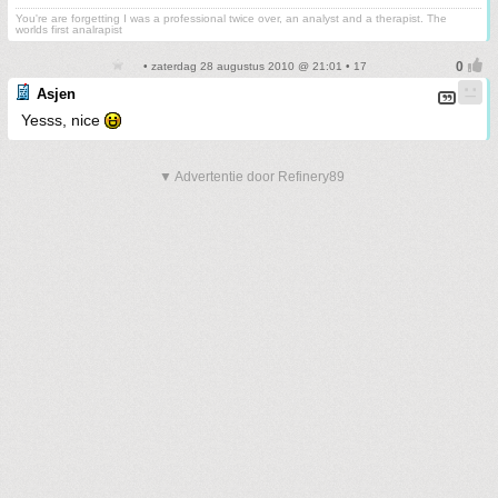
You're are forgetting I was a professional twice over, an analyst and a therapist. The
worlds first analrapist
• zaterdag 28 augustus 2010 @ 21:01 • 17
Asjen
Yesss, nice
▼ Advertentie door Refinery89