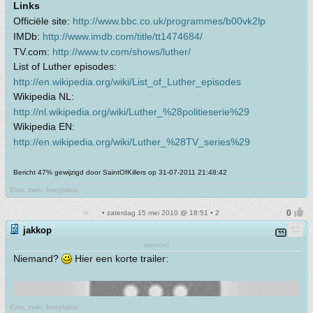
Links
Officiële site:
http://www.bbc.co.uk/programmes/b00vk2lp
IMDb:
http://www.imdb.com/title/tt1474684/
TV.com:
http://www.tv.com/shows/luther/
List of Luther episodes:
http://en.wikipedia.org/wiki/List_of_Luther_episodes
Wikipedia NL:
http://nl.wikipedia.org/wiki/Luther_%28politieserie%29
Wikipedia EN:
http://en.wikipedia.org/wiki/Luther_%28TV_series%29
Bericht 47% gewijzigd door SaintOfKillers op 31-07-2011 21:48:42
Eins, zwei, hoeplakai.
• zaterdag 15 mei 2010 @ 18:51 • 2
jakkop
rennen!
Niemand?
Hier een korte trailer:
Eins, zwei, hoeplakai.