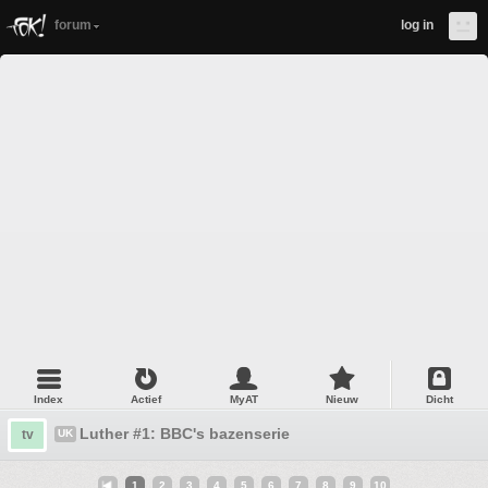
forum
log in
Index
Actief
MyAT
Nieuw
Dicht
Luther #1: BBC's bazenserie
tv
UK
1
2
3
4
5
6
7
8
9
10