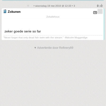
• woensdag 19 mei 2010 @ 12:33 • 3
Zokunen
Zokalishous
zeker goede serie so far
"Never forget that only dead fish swim with the stream." -Malcolm Muggeridge
▼ Advertentie door Refinery89