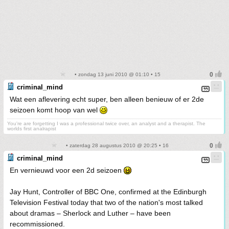
• zondag 13 juni 2010 @ 01:10 • 15
criminal_mind
Wat een aflevering echt super, ben alleen benieuw of er 2de
seizoen komt hoop van wel
You're are forgetting I was a professional twice over, an analyst and a therapist. The
worlds first analrapist
• zaterdag 28 augustus 2010 @ 20:25 • 16
criminal_mind
En vernieuwd voor een 2d seizoen
Jay Hunt, Controller of BBC One, confirmed at the Edinburgh
Television Festival today that two of the nation's most talked
about dramas – Sherlock and Luther – have been
recommissioned.