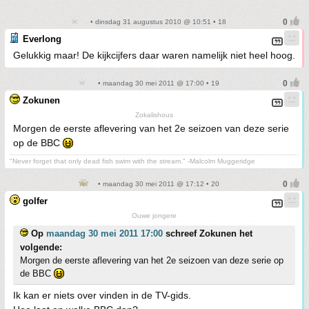
• dinsdag 31 augustus 2010 @ 10:51 • 18
Everlong
Gelukkig maar! De kijkcijfers daar waren namelijk niet heel hoog.
• maandag 30 mei 2011 @ 17:00 • 19
Zokunen
Zokalishous
Morgen de eerste aflevering van het 2e seizoen van deze serie
op de BBC
"Never forget that only dead fish swim with the stream." -Malcolm Muggeridge
• maandag 30 mei 2011 @ 17:12 • 20
golfer
Ouwe jongere
Op
maandag 30 mei 2011 17:00
schreef Zokunen het
volgende:
Morgen de eerste aflevering van het 2e seizoen van deze serie op
de BBC
Ik kan er niets over vinden in de TV-gids.