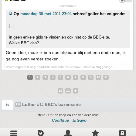
Zokalishous
Op
maandag 30 mei 2011 23:04
schreef golfer het volgende:
[..]
In geen enkele gids te vinden en ook niet op de BBC-site.
Welke BBC dan?
Geen idee, maar ik ben dus blijkbaar blij met een dode mus, ik
ga nog even verder zoeken.
"Never forget that only dead fish swim with the stream." -Malcolm Muggeridge
1
2
3
4
5
6
7
8
9
10
11
12
13
Luther #1: BBC's bazenserie
tv
UK
steun FOK! en koop via een van deze links
Coolblue
Bitvavo