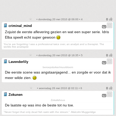
• donderdag 20 mei 2010 @ 06:00 • 4
criminal_mind
Zojuist de eerste aflevering gezien en wat een super serie. Idris
Elba speelt echt super gewoon
You're are forgetting I was a professional twice over, an analyst and a therapist. The
worlds first analrapist
• donderdag 20 mei 2010 @ 16:35 • 5
Lavenderlily
beroepslurker/muurbloem
Die eerste scene was angstaanjagend... en zorgde er voor dat ik
meer wilde zien.
• woensdag 26 mei 2010 @ 02:11 • 6
Zokunen
Zokalishous
De laatste ep was imo de beste tot nu toe.
"Never forget that only dead fish swim with the stream." -Malcolm Muggeridge