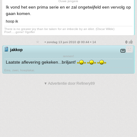
Ouwe jongere
Ik vond het een prima serie en er zal ongetwijfeld een vervolg op
gaan komen.
hoop ik
There is no greater joy than be taken for an imbecile by an idiot. (Oscar Wilde)
Poef.....gone! ©golfer
• zondag 13 juni 2010 @ 00:44 • 14
jakkop
rennen!
Laatste aflevering gekeken...briljant!
Eins, zwei, hoeplakai.
▼ Advertentie door Refinery89