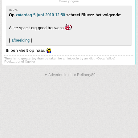
Ouwe jongere
quote:
Op
zaterdag 5 juni 2010 12:50
schreef Bluezz het volgende:
Alice speelt erg goed trouwens
[
afbeelding
]
Ik ben vlieft op haar.
There is no greater joy than be taken for an imbecile by an idiot. (Oscar Wilde)
Poef.....gone! ©golfer
▼ Advertentie door Refinery89