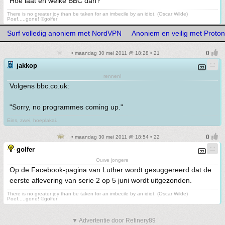
Hoe laat en welke BBC dan?
There is no greater joy than be taken for an imbecile by an idiot. (Oscar Wilde)
Poef.....gone! ©golfer
Surf volledig anoniem met NordVPN
Anoniem en veilig met Prot
• maandag 30 mei 2011 @ 18:28 • 21
jakkop
rennen!
Volgens bbc.co.uk:
"Sorry, no programmes coming up."
Eins, zwei, hoeplakai.
• maandag 30 mei 2011 @ 18:54 • 22
golfer
Ouwe jongere
Op de Facebook-pagina van Luther wordt gesuggereerd dat de
eerste aflevering van serie 2 op 5 juni wordt uitgezonden.
There is no greater joy than be taken for an imbecile by an idiot. (Oscar Wilde)
Poef.....gone! ©golfer
▼ Advertentie door Refinery89