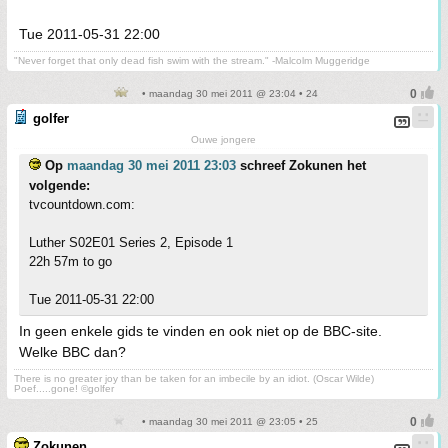
Tue 2011-05-31 22:00
"Never forget that only dead fish swim with the stream." -Malcolm Muggeridge
• maandag 30 mei 2011 @ 23:04 • 24
golfer
Ouwe jongere
Op
maandag 30 mei 2011 23:03
schreef Zokunen het
volgende:
tvcountdown.com:
Luther S02E01 Series 2, Episode 1
22h 57m to go
Tue 2011-05-31 22:00
In geen enkele gids te vinden en ook niet op de BBC-site.
Welke BBC dan?
There is no greater joy than be taken for an imbecile by an idiot. (Oscar Wilde)
Poef.....gone! ©golfer
• maandag 30 mei 2011 @ 23:05 • 25
Zokunen