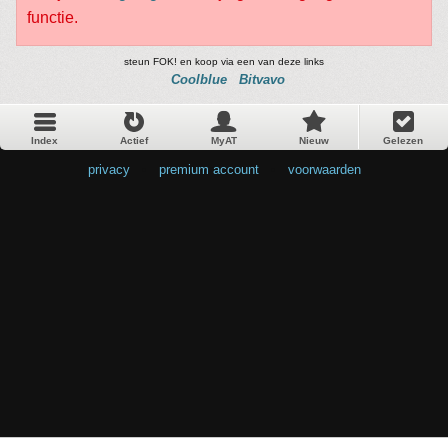
functie.
steun FOK! en koop via een van deze links
Coolblue
Bitvavo
Index
Actief
MyAT
Nieuw
Gelezen
privacy
•
premium account
•
voorwaarden