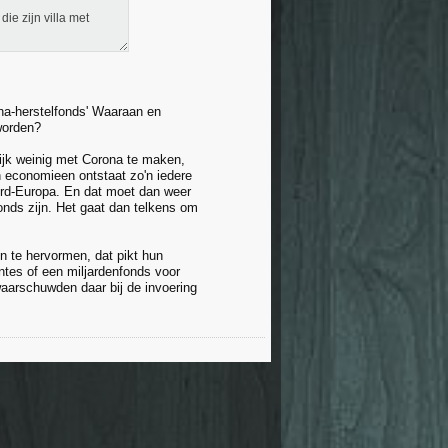
ie zijn villa met
ona-herstelfonds' Waaraan en
worden?
ijk weinig met Corona te maken,
n economieen ontstaat zo'n iedere
oord-Europa. En dat moet dan weer
onds zijn. Het gaat dan telkens om
n te hervormen, dat pikt hun
ntes of een miljardenfonds voor
waarschuwden daar bij de invoering