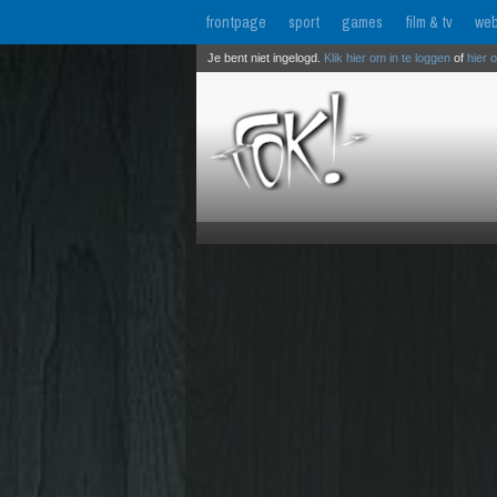
frontpage
sport
games
film & tv
web
Je bent niet ingelogd.
Klik hier om in te loggen
of
hier 