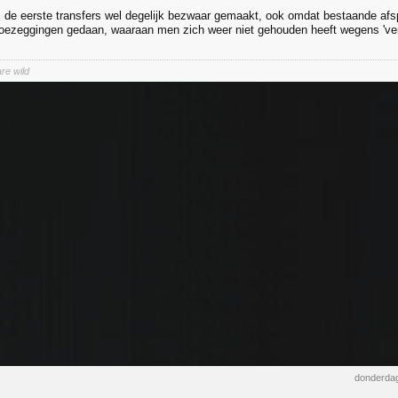
j de eerste transfers wel degelijk bezwaar gemaakt, ook omdat bestaande afs
toezeggingen gedaan, waaraan men zich weer niet gehouden heeft wegens 'v
re wild
donderdag