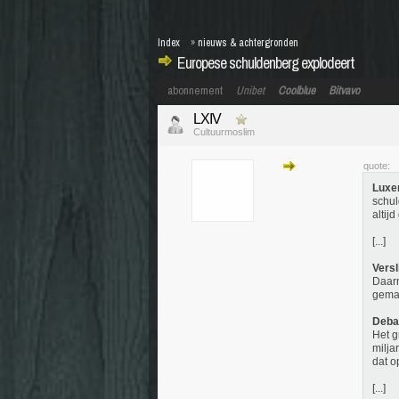
Index
»
nieuws & achtergronden
Europese schuldenberg explodeert
abonnement
Unibet
Coolblue
Bitvavo
LXIV
Cultuurmoslim
quote:
Luxe
schul
altij
[...]
Versl
Daarn
gemaa
Deba
Het g
milja
dat o
[...]