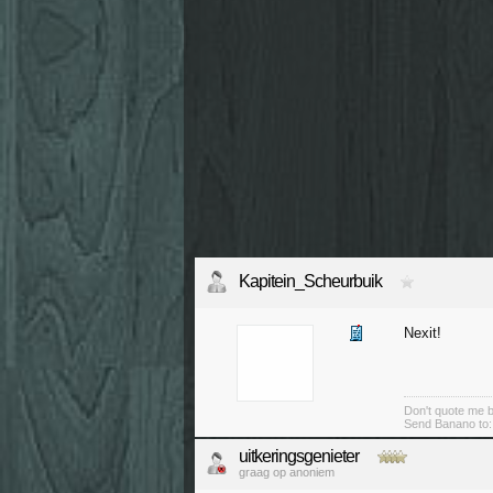
Kapitein_Scheurbuik
Nexit!
Don't quote me bo
Send Banano to
uitkeringsgenieter
graag op anoniem