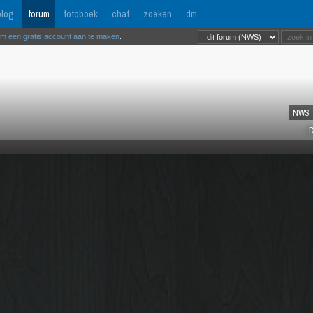
log
forum
fotoboek
chat
zoeken
dm
om een gratis account aan te maken
.
NWS
D