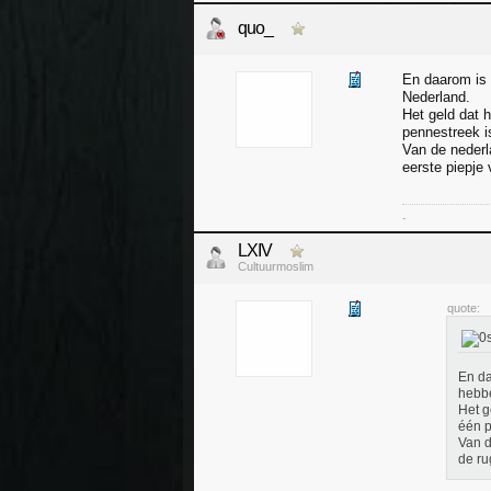
quo_
En daarom is 
Nederland.
Het geld dat h
pennestreek i
Van de nederl
eerste piepje 
-
LXIV
Cultuurmoslim
quote:
En da
hebbe
Het g
één p
Van d
de ru