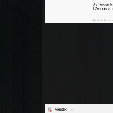
Die hebben bi
TOen zijn er 
The End Times a
Viesdik