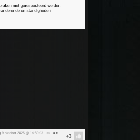
praken niet gerespecteerd werden.
eranderende omstandigheden'
 9 oktober 2025 @ 14:50
:03
#8