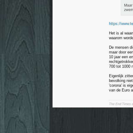
Maar 
zwemb
https://www.t
Het is al waa
waarom worde
De mensen die
maar door een
10 jaar een e
rechtgetrokke
700 tot 1000 m
Eigenlijk zit
bevolking nie
'corona' is e
van de Euro a
The End Times a