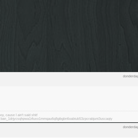
donderdag
y, cause I ain't said shit!
: ban_1drjycsqhpwa1i4uxo1mmqau6q8gibgbn6oabtub53zpcrabjunt3uscaqty
donderdag