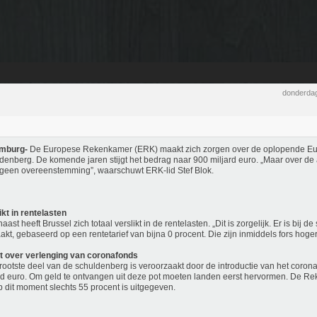
donderdag
mburg-
De Europese Rekenkamer (ERK) maakt zich zorgen over de oplopende E
denberg. De komende jaren stijgt het bedrag naar 900 miljard euro. „Maar over de 
d geen overeenstemming”, waarschuwt ERK-lid Stef Blok.
ikt in rentelasten
aast heeft Brussel zich totaal verslikt in de rentelasten. „Dit is zorgelijk. Er is bij d
kt, gebaseerd op een rentetarief van bijna 0 procent. Die zijn inmiddels fors hoger
t over verlenging van coronafonds
rootste deel van de schuldenberg is veroorzaakt door de introductie van het coron
rd euro. Om geld te ontvangen uit deze pot moeten landen eerst hervormen. De R
p dit moment slechts 55 procent is uitgegeven.