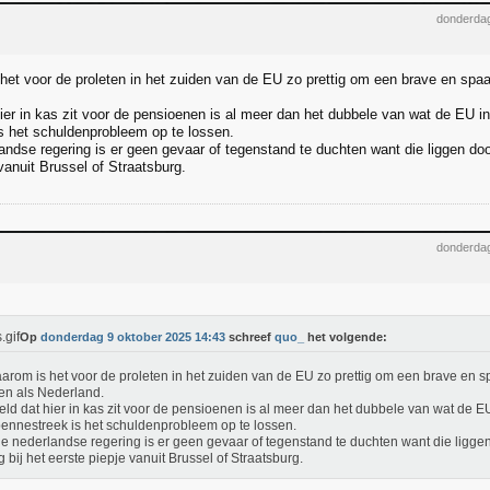
donderdag
het voor de proleten in het zuiden van de EU zo prettig om een brave en spaa
ier in kas zit voor de pensioenen is al meer dan het dubbele van wat de EU in 
s het schuldenprobleem op te lossen.
andse regering is er geen gevaar of tegenstand te duchten want die liggen door
vanuit Brussel of Straatsburg.
donderdag
Op
donderdag 9 oktober 2025 14:43
schreef
quo_
het volgende:
arom is het voor de proleten in het zuiden van de EU zo prettig om een brave en s
n als Nederland.
eld dat hier in kas zit voor de pensioenen is al meer dan het dubbele van wat de EU i
ennestreek is het schuldenprobleem op te lossen.
e nederlandse regering is er geen gevaar of tegenstand te duchten want die ligge
g bij het eerste piepje vanuit Brussel of Straatsburg.