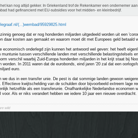
het kan nog altijd gekker. In Griekenland trof de Rekenkamer een ondernemer aan d
ad had gefinancierd met EU-subsidies voor het midden- en kleinbedrijf.
elegraaf.nl/(...)wembad/95929825.html
nzinnig genoeg dat er nog honderden miljarden uitgedeeld worden uit een 'cor
n daar kosten aan gemaakt en waarom moet dit met Europees geld betaald 
 economisch onderlegd zijn kunnen het antwoord wel geven: het heeft eigenl
 muntunie tussen verschillende landen met verschillende belastingstelsels e
norm verschil waarbij Zuid-Europa honderden miljarden in het krijt staat bij N
n worden. In 2011 waren dat de eurobonds, eind jaren '20 zal dat een oorlogsf
iljard euro.
ten we dus in een transfer unie. De pest is dat sommige landen gewoon weigere
t. Effectieve kwijtschelding van de schulden door bijvoorbeeld extreem lage re
igenlijk hetzelfde als een transferunie. Onafhankelijke Nederlandse economen 
l voor. Als er niks verandert hebben we iedere 10 jaar een nieuwe overdracht.
re wild