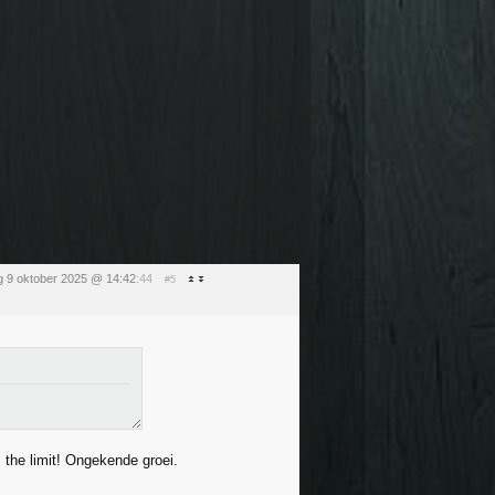
 9 oktober 2025 @ 14:42
:44
#5
 the limit! Ongekende groei.