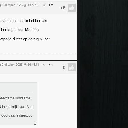
 9 oktober 2025 @ 14:43
:15
#6
rzame lidstaat te hebben als
het krijt staat. Met één
gaans direct op de rug bij het
 9 oktober 2025 @ 14:45
:58
#7
paarzame lidstaat te
n het krijt staat. Met
n doorgaans direct op