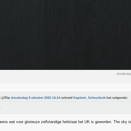
donderdag
Op
donderdag 9 oktober 2025 14:14
schreef
Kapitein_Scheurbuik
het volgende:
!
 eens wat voor glorieuze zelfstandige heilstaat het UK is geworden. The sky is