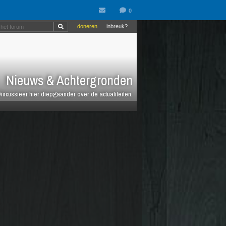
doneren
inbreuk?
Nieuws & Achtergronden
iscussieer hier diepgaander over de actualiteiten.