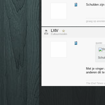
Schulden zijn
graag op anoni
LXIV
Cultuurmoslim
quote:
Schul
Met je vinger
anderen dit t
The End Times a