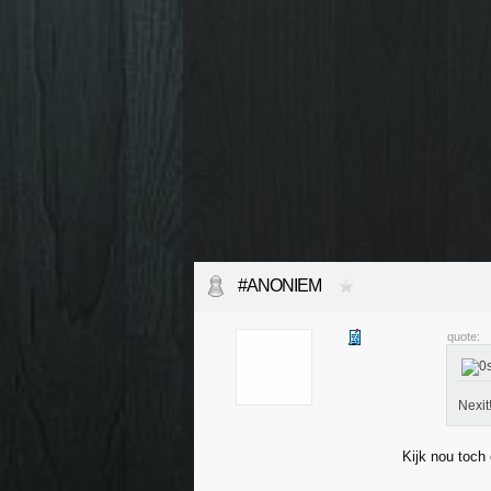
#ANONIEM
quote:
Nexit
Kijk nou toch