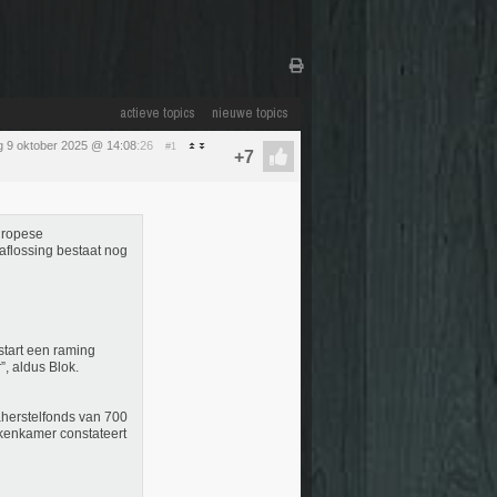
actieve topics
nieuwe topics
 9 oktober 2025 @ 14:08
:26
#1
uropese
aflossing bestaat nog
e start een raming
”, aldus Blok.
aherstelfonds van 700
ekenkamer constateert