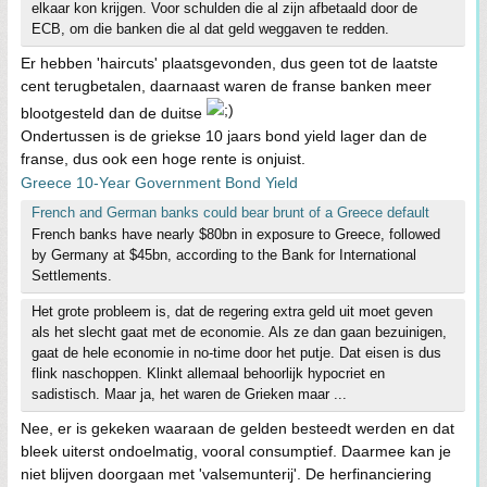
elkaar kon krijgen. Voor schulden die al zijn afbetaald door de
ECB, om die banken die al dat geld weggaven te redden.
Er hebben 'haircuts' plaatsgevonden, dus geen tot de laatste
cent terugbetalen, daarnaast waren de franse banken meer
blootgesteld dan de duitse
Ondertussen is de griekse 10 jaars bond yield lager dan de
franse, dus ook een hoge rente is onjuist.
Greece 10-Year Government Bond Yield
French and German banks could bear brunt of a Greece default
French banks have nearly $80bn in exposure to Greece, followed
by Germany at $45bn, according to the Bank for International
Settlements.
Het grote probleem is, dat de regering extra geld uit moet geven
als het slecht gaat met de economie. Als ze dan gaan bezuinigen,
gaat de hele economie in no-time door het putje. Dat eisen is dus
flink naschoppen. Klinkt allemaal behoorlijk hypocriet en
sadistisch. Maar ja, het waren de Grieken maar ...
Nee, er is gekeken waaraan de gelden besteedt werden en dat
bleek uiterst ondoelmatig, vooral consumptief. Daarmee kan je
niet blijven doorgaan met 'valsemunterij'. De herfinanciering