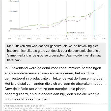
Met Griekenland was dat ook gebeurd, als we de bevolking niet
hadden misbruikt als grote zondebok voor de economische crisis.
Samenwerking is de grootse groeifactor. Daar worden we allemaal
beter van.
In Griekenland werd geleend voor consumptieve bestedingen
zoals ambtenarensalarissen en pensioenen, het werd niet
geinvesteerd in productiviteit. Hetzelfde wat de fransen nu doen.
Het is diefstal van landen die zich wel aan de afspraken houden.
Dmv de inflatie-tax vindt zo een transfer-unie plaats
ongereguleerd, en dus anders dan bijv, een subsidie waar je
nog toezicht op kan hebben.
Geld maakt meer kapot dan je lief is.
Het zijn sterke ruggen die vrijheid en weelde kunnen dragen
Wees nutteloos, want zodra je nuttig bent wordt je gebruikt