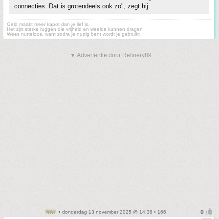
connecties. Dat is grotendeels ook zo", zegt hij
Geld maakt meer kapot dan je lief is.
Het zijn sterke ruggen die vrijheid en weelde kunnen dragen
Wees nutteloos, want zodra je nuttig bent wordt je gebruikt
▼ Advertentie door Refinery89
• donderdag 13 november 2025 @ 14:38 • 166