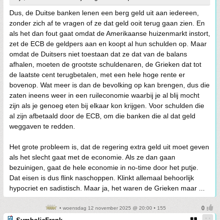
Dus, de Duitse banken lenen een berg geld uit aan iedereen,
zonder zich af te vragen of ze dat geld ooit terug gaan zien. En
als het dan fout gaat omdat de Amerikaanse huizenmarkt instort,
zet de ECB de geldpers aan en koopt al hun schulden op. Maar
omdat de Duitsers niet toestaan dat ze dat van de balans
afhalen, moeten de grootste schuldenaren, de Grieken dat tot
de laatste cent terugbetalen, met een hele hoge rente er
bovenop. Wat meer is dan de bevolking op kan brengen, dus die
zaten ineens weer in een ruileconomie waarbij je al blij mocht
zijn als je genoeg eten bij elkaar kon krijgen. Voor schulden die
al zijn afbetaald door de ECB, om die banken die al dat geld
weggaven te redden.
Het grote probleem is, dat de regering extra geld uit moet geven
als het slecht gaat met de economie. Als ze dan gaan
bezuinigen, gaat de hele economie in no-time door het putje.
Dat eisen is dus flink naschoppen. Klinkt allemaal behoorlijk
hypocriet en sadistisch. Maar ja, het waren de Grieken maar ...
• woensdag 12 november 2025 @ 20:00 • 155