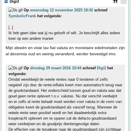
Digi2
Op
woensdag 12 november 2025 18:42
schreef
SymbolicFrank
het volgende:
[..]
Ik heb geen idee wat jij nu gelooft of wilt. Je beschrijft alles iedere
keer op een andere manier
Mijn ideeën en visie tav fiat valuta en monetaire edelmetalen zijn
al decennia oud en weinig veranderd, eerder bevestigd imo.
Op
dinsdag 29 maart 2016 10:44
schreef
Digi2
het
volgende:
Omdat wereldwijd de reëele rentes naar 0 tenderen of zelfs
negatief zijn dwz de rente-inflatie keert men automatisch terug naar
de goudstandaard. Het onderscheid tussen goud en valuta was dat
goud geen rente oplevert t.o.v. valutas. Nu dat verschil verdwijnt
en er zelfs al rente betaalt moet worden voor valuta in de vorm van
obligaties keert de goudstandaard als vanzelf terug. Wanneer de
reëele rente weer positief wordt en het daadwerkelijk extra
koopkracht oplevert om te sparen zal de defacto goudstandaard
weer verdwijnen en de goudprijs dientengevolge dalen.
De effecten van de terugkeer naar de goudstandaard zijn zichtbaar