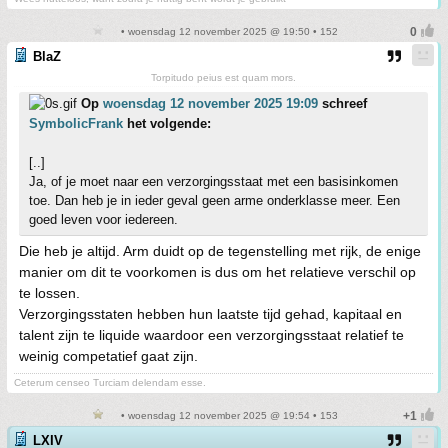
• woensdag 12 november 2025 @ 19:50 • 152
BlaZ
Torpitudo peius est quam mors.
Op
woensdag 12 november 2025 19:09
schreef
SymbolicFrank
het volgende:
[..]
Ja, of je moet naar een verzorgingsstaat met een basisinkomen
toe. Dan heb je in ieder geval geen arme onderklasse meer. Een
goed leven voor iedereen.
Die heb je altijd. Arm duidt op de tegenstelling met rijk, de enige
manier om dit te voorkomen is dus om het relatieve verschil op
te lossen.
Verzorgingsstaten hebben hun laatste tijd gehad, kapitaal en
talent zijn te liquide waardoor een verzorgingsstaat relatief te
weinig competatief gaat zijn.
Ceterum censeo Turciam delendam esse.
• woensdag 12 november 2025 @ 19:54 • 153
LXIV