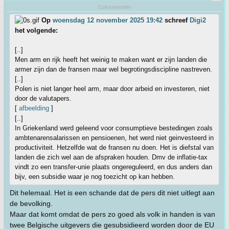
Cultuurmoslim
Op
woensdag 12 november 2025 19:42
schreef
Digi2
het volgende:
[..]
Men arm en rijk heeft het weinig te maken want er zijn landen die
armer zijn dan de fransen maar wel begrotingsdiscipline nastreven.
[..]
Polen is niet langer heel arm, maar door arbeid en investeren, niet
door de valutapers.
[
afbeelding
]
[..]
In Griekenland werd geleend voor consumptieve bestedingen zoals
ambtenarensalarissen en pensioenen, het werd niet geinvesteerd in
productiviteit. Hetzelfde wat de fransen nu doen. Het is diefstal van
landen die zich wel aan de afspraken houden. Dmv de inflatie-tax
vindt zo een transfer-unie plaats ongereguleerd, en dus anders dan
bijv, een subsidie waar je nog toezicht op kan hebben.
Dit helemaal. Het is een schande dat de pers dit niet uitlegt aan
de bevolking.
Maar dat komt omdat de pers zo goed als volk in handen is van
twee Belgische uitgevers die gesubsidieerd worden door de EU