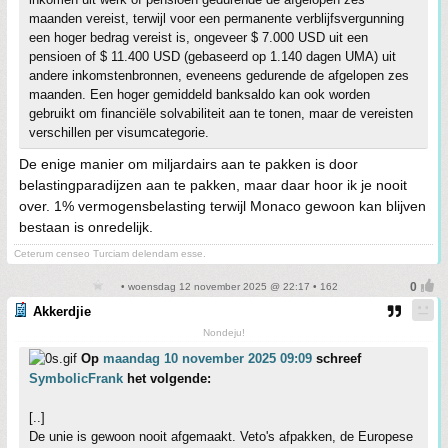
maanden vereist, terwijl voor een permanente verblijfsvergunning
een hoger bedrag vereist is, ongeveer $ 7.000 USD uit een
pensioen of $ 11.400 USD (gebaseerd op 1.140 dagen UMA) uit
andere inkomstenbronnen, eveneens gedurende de afgelopen zes
maanden. Een hoger gemiddeld banksaldo kan ook worden
gebruikt om financiële solvabiliteit aan te tonen, maar de vereisten
verschillen per visumcategorie.
De enige manier om miljardairs aan te pakken is door
belastingparadijzen aan te pakken, maar daar hoor ik je nooit
over. 1% vermogensbelasting terwijl Monaco gewoon kan blijven
bestaan is onredelijk.
Ceterum censeo Turciam delendam esse.
• woensdag 12 november 2025 @ 22:17 • 162
Akkerdjie
Nondeju!
Op
maandag 10 november 2025 09:09
schreef
SymbolicFrank
het volgende:
[..]
De unie is gewoon nooit afgemaakt. Veto's afpakken, de Europese