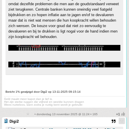
omdat dezelfde problemen die men aan de goudstandaard verweet
ziet terugkeren. Centrale banken kunnen oneindig veel fiatgeld
bijdrukken en zo hopen inflatie aan te jagen en/of te devalueren
maar dat is niet wat mensen die hun koopkracht willen behouden
zich wensen. De keuze voor goud dat niet zo eenvoudig te
devalueren en bij te drukken is ligt nogal voor de hand indien men
zijn koopkracht wil behouden.
Bericht 1% gewijzigd door Digi2 op 13-11-2025 09:15:14
Geld maakt meer kapot dan je lief is.
Het zijn sterke ruggen die vrijheid en weelde kunnen dragen
Wees nutteloos, want zodra je nuttig bent wordt je gebruikt
• donderdag 13 november 2025 @ 11:24 • 165
Digi2