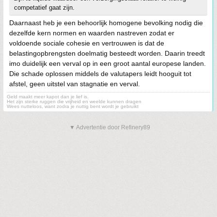
competatief gaat zijn.
Daarnaast heb je een behoorlijk homogene bevolking nodig die
dezelfde kern normen en waarden nastreven zodat er
voldoende sociale cohesie en vertrouwen is dat de
belastingopbrengsten doelmatig besteedt worden. Daarin treedt
imo duidelijk een verval op in een groot aantal europese landen.
Die schade oplossen middels de valutapers leidt hooguit tot
afstel, geen uitstel van stagnatie en verval.
Geld maakt meer kapot dan je lief is.
Het zijn sterke ruggen die vrijheid en weelde kunnen dragen
Wees nutteloos, want zodra je nuttig bent wordt je gebruikt
▼ Advertentie door Refinery89