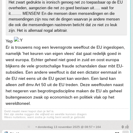
Het zwart gedrukte is ironisch genoeg net zo toepasbaar op de EU
overheden, aangezien die net zo goed bestaan uit..... wait for
it......... MENSEN! En die mensen doen mensendingen en die
mensendingen zijn nou net de dingen waarvan je andere mensen
die ook die mensendingen nastreven beticht dat ze niet zo leuk
zijn. Het is allemaal nogal arbitrair.
Yep
Er is trouwens nog een levensgrote weeffout de EU ingeslopen,
namelijk 'het keuren van eigen vlees' dat gaat redelijk goed in
west europa. Echter geheel niet goed in zuid en oost europa
blijkens de vele grootschalige fraude schandalen daar mbt EU-
subsidies. Een andere weeffout is dat een dictator eenmaal in
de EU niet eens uit de EU gezet kan worden. Een land kan
alleen zelf dmv Art 50 uit de EU treden. Deze weeffouten naast
het negeren van begrotingsdiscipline maken de EU als geheel
buitengewoon zwak op economisch en politiek vlak op het
wereldtoneel.
Geld maakt meer kapot dan je lief is.
Het zijn sterke ruggen die vrijheid en weelde kunnen dragen
Wees nutteloos, want zodra je nuttig bent wordt je gebruikt
• donderdag 13 november 2025 @ 08:57 • 164