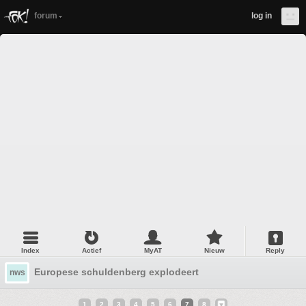
forum
log in
Index
Actief
MyAT
Nieuw
Reply
Europese schuldenberg explodeert
nws
1
2
3
4
5
6
7
8