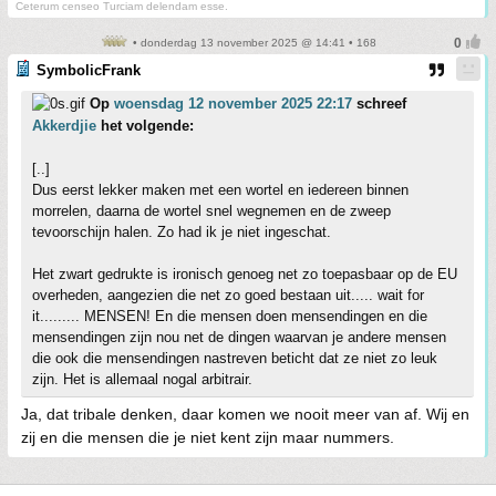
Ceterum censeo Turciam delendam esse.
• donderdag 13 november 2025 @ 14:41 • 168
SymbolicFrank
Op
woensdag 12 november 2025 22:17
schreef
Akkerdjie
het volgende:
[..]
Dus eerst lekker maken met een wortel en iedereen binnen
morrelen, daarna de wortel snel wegnemen en de zweep
tevoorschijn halen. Zo had ik je niet ingeschat.
Het zwart gedrukte is ironisch genoeg net zo toepasbaar op de EU
overheden, aangezien die net zo goed bestaan uit..... wait for
it......... MENSEN! En die mensen doen mensendingen en die
mensendingen zijn nou net de dingen waarvan je andere mensen
die ook die mensendingen nastreven beticht dat ze niet zo leuk
zijn. Het is allemaal nogal arbitrair.
Ja, dat tribale denken, daar komen we nooit meer van af. Wij en
zij en die mensen die je niet kent zijn maar nummers.
▼ Advertentie door Refinery89