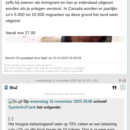
zelfs bij zweren als immigrant en kan je inderdaad uitgezet
worden als je ertegen verstoot. In Canada worden er jaarlijks
zo'n 5.000 tot 10.000 migranten op deze grond het land weer
uitgezet.
Vanaf min 27.00
Bericht 2% gewijzigd door Digi2 op 12-11-2025 23:40:28
Geld maakt meer kapot dan je lief is.
Het zijn sterke ruggen die vrijheid en weelde kunnen dragen
Wees nutteloos, want zodra je nuttig bent wordt je gebruikt
• woensdag 12 november 2025 @ 20:33 • 161
BlaZ
Torpitudo peius est quam mors.
Op
woensdag 12 november 2025 20:06
schreef
SymbolicFrank
het volgende:
[..]
Het hoogste belastingtarief weer op 70% zetten en een belasting
van ~1% op alle bezit boven de 10 miljoen. Dan is er weer ruim