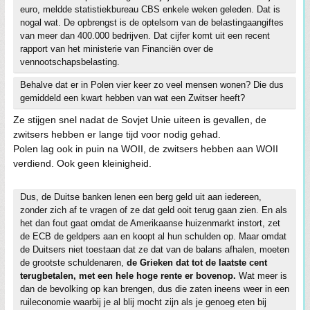
euro, meldde statistiekbureau CBS enkele weken geleden. Dat is
nogal wat. De opbrengst is de optelsom van de belastingaangiftes
van meer dan 400.000 bedrijven. Dat cijfer komt uit een recent
rapport van het ministerie van Financiën over de
vennootschapsbelasting.
Behalve dat er in Polen vier keer zo veel mensen wonen? Die dus
gemiddeld een kwart hebben van wat een Zwitser heeft?
Ze stijgen snel nadat de Sovjet Unie uiteen is gevallen, de
zwitsers hebben er lange tijd voor nodig gehad.
Polen lag ook in puin na WOII, de zwitsers hebben aan WOII
verdiend. Ook geen kleinigheid.
Dus, de Duitse banken lenen een berg geld uit aan iedereen,
zonder zich af te vragen of ze dat geld ooit terug gaan zien. En als
het dan fout gaat omdat de Amerikaanse huizenmarkt instort, zet
de ECB de geldpers aan en koopt al hun schulden op. Maar omdat
de Duitsers niet toestaan dat ze dat van de balans afhalen, moeten
de grootste schuldenaren,
de Grieken dat tot de laatste cent
terugbetalen, met een hele hoge rente er bovenop.
Wat meer is
dan de bevolking op kan brengen, dus die zaten ineens weer in een
ruileconomie waarbij je al blij mocht zijn als je genoeg eten bij