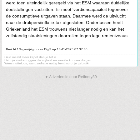
werd toen uiteindelijk geregeld via het ESM waaraan duidelijke
doelstellingen vastzitten. Er moet 'verdiencapaciteit tegenover
de consumptieve uitgaven staan. Daarmee werd de uitvlucht
naar de drukpers/inflatie-tax afgesloten. Ondertussen heeft
Griekenland het ESM trouwens niet langer nodig en kan het
zelfstandig staatsleningen doorrollen tegen lage renteniveaus.
Bericht 1% gewijzigd door Digi2 op 13-11-2025 07:37:36
Geld maakt meer kapot dan je lief is.
Het zijn sterke ruggen die vrijheid en weelde kunnen dragen
Wees nutteloos, want zodra je nuttig bent wordt je gebruikt
▼ Advertentie door Refinery89