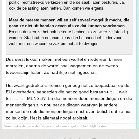
politici rechtstreeks verkiezen en die de zaak laten besturen. Ja,
ook de belasting laten heffen. Dan komen we ergens.
Maar de meeste mensen willen zelf zoveel mogelijk macht, die
gaan ze niet uit handen geven als ze dat kunnen voorkomen.
En dus denken ze het ook beter te hebben als ze weer zelfstandig
worden. Stadstaten en anarchie is dan het einddoel. Ieder voor
zich, met een wapen op zak om het af te dwingen.
Dus eerst lekker maken met een wortel en iedereen binnen
morrelen, daarna de wortel snel wegnemen en de zweep
tevoorschijn halen. Zo had ik je niet ingeschat.
Het zwart gedrukte is ironisch genoeg net zo toepasbaar op de
EU overheden, aangezien die net zo goed bestaan uit..... wait
for it......... MENSEN! En die mensen doen mensendingen en die
mensendingen zijn nou net de dingen waarvan je andere
mensen die ook die mensendingen nastreven beticht dat ze niet
zo leuk zijn. Het is allemaal nogal arbitrair.
Waarheid is datgene dat, als je er niet meer in gelooft, tòch blijft bestaan.