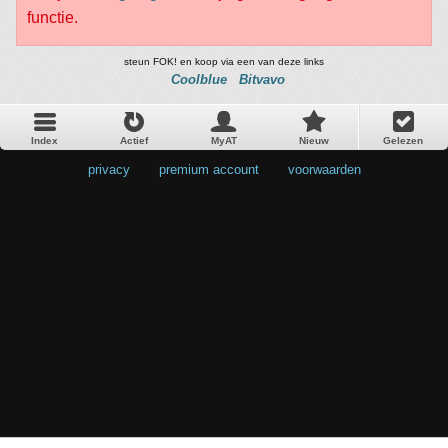
functie.
steun FOK! en koop via een van deze links
Coolblue
Bitvavo
Index
Actief
MyAT
Nieuw
Gelezen
privacy
•
premium account
•
voorwaarden