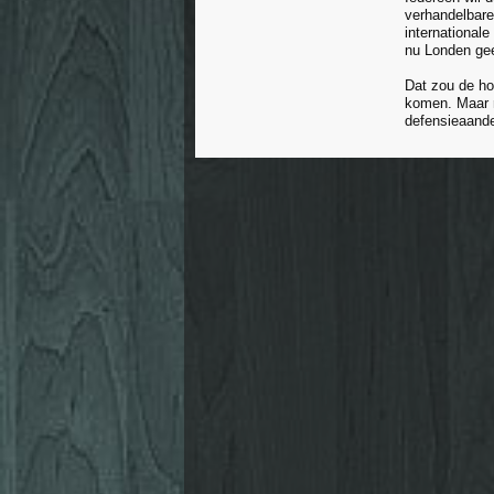
verhandelbare
international
nu Londen ge
Dat zou de ho
komen. Maar m
defensieaande