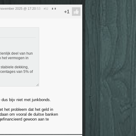
 november 2025 @ 17:20
:53
#52
enlijk deel van hun
n het vermogen in
stabiele dekking,
percentages van 5% of
 dus bijv niet met junkbonds.
t het probleem dat het geld in
gedaan om vooral de duitse banken
 gefinancieerd gewoon aan te