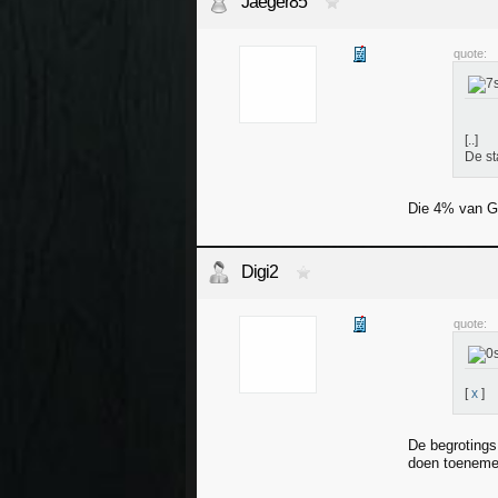
Jaeger85
quote:
[..]
De st
Die 4% van GD
Digi2
quote:
[
x
]
De begrotings 
doen toenemen 