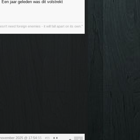
. Een jaar geleden was dit volstrekt
oesn't need foreign enemies - it will fall apart on its own."
 november 2025 @ 17:54
:55
#55