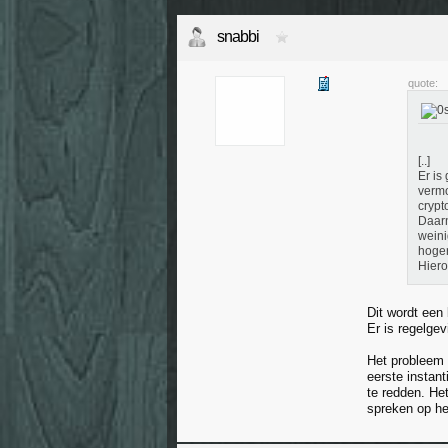
snabbi
quote:
[..]
Er is
vermo
crypt
Daarn
weini
hoger
Hiero
Dit wordt een
Er is regelge
Het probleem 
eerste instan
te redden. He
spreken op het