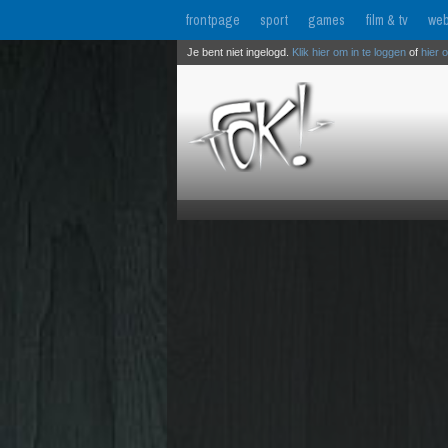
frontpage
sport
games
film & tv
web
Je bent niet ingelogd.
Klik hier om in te loggen
of
hier 