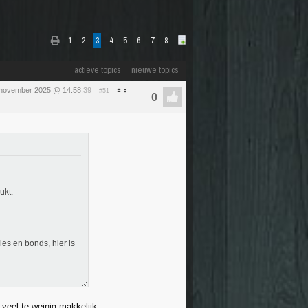
1
2
3
4
5
6
7
8
actieve topics
nieuwe topics
 november 2025 @ 14:58
:39
#51
ukt.
ies en bonds, hier is
 veel te weinig makkelijk