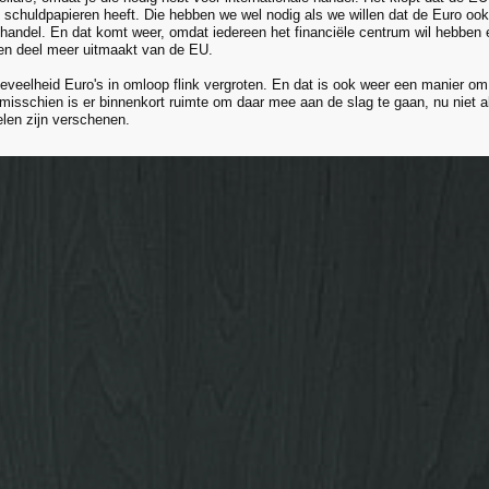
 schuldpapieren heeft. Die hebben we wel nodig als we willen dat de Euro oo
e handel. En dat komt weer, omdat iedereen het financiële centrum wil hebben 
en deel meer uitmaakt van de EU.
eveelheid Euro's in omloop flink vergroten. En dat is ook weer een manier om
isschien is er binnenkort ruimte om daar mee aan de slag te gaan, nu niet 
len zijn verschenen.