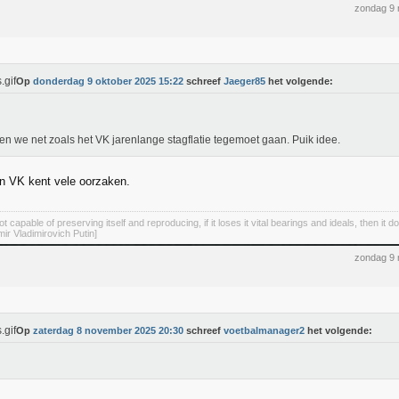
zondag 9
Op
donderdag 9 oktober 2025 15:22
schreef
Jaeger85
het volgende:
n we net zoals het VK jarenlange stagflatie tegemoet gaan. Puik idee.
in VK kent vele oorzaken.
not capable of preserving itself and reproducing, if it loses it vital bearings and ideals, then it d
mir Vladimirovich Putin]
zondag 9
Op
zaterdag 8 november 2025 20:30
schreef
voetbalmanager2
het volgende: