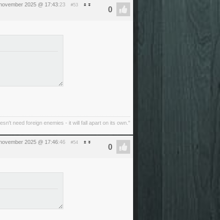
 november 2025 @ 17:43
:23
#53
oesn't need foreign enemies - it will fall apart on its own."
 november 2025 @ 17:46
:46
#54