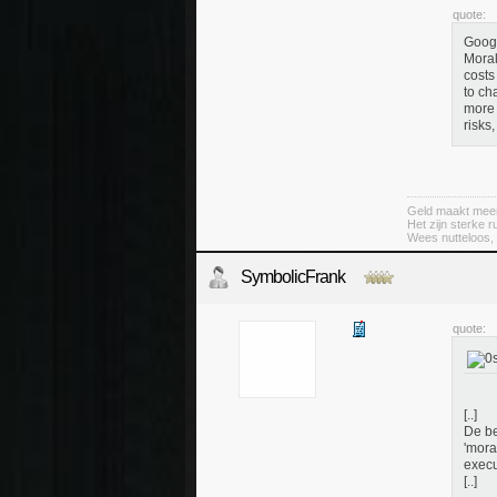
quote:
Googl
Moral
costs
to ch
more 
risks
Geld maakt meer k
Het zijn sterke 
Wees nutteloos, 
SymbolicFrank
quote:
[..]
De be
'mora
execut
[..]