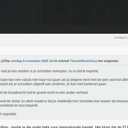
zondag 9
Op
zondag 9 november 2025 14:44
schreef
TheoddDutchGuy
het volgende:
 wat je kan redden is je schulden verkopen, nu is dat te beperkt.
incipe kan een valuta niet naar nul gaan als jij degene bent met de pers wat het afdr
aast als je schulden uitgeeft aan anderen, je kan niet bankroet gaan.
et de koopkracht niet te goede komt is een ander verhaal.
wat de dollar zo sterk maakt is dat je makkelijk hun schulden kan kopen als treasur
 verdeeld en dus beperkt.
l regulatie.
ollars, omdat je die nodig hebt voor internationale handel. Het klopt dat de EU