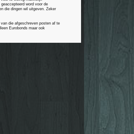
k geaccepteerd word voor de
en die dingen wil uitgeven. Zeker
 van die afgeschreven posten af te
alleen Eurobonds maar ook