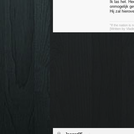
Ik las het. He
onmogelijk ge
Hij zal hierov
"If the nation is 
[Written by Vladi