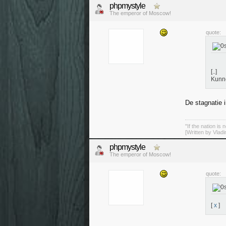
phpmystyle
The emperor of Moscow!
quote:
[..]
Kunne
De stagnatie 
"If the nation is 
[Written by Vladi
phpmystyle
The emperor of Moscow!
quote:
[
x
]