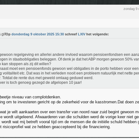
zondag 9
Op
donderdag 9 oktober 2025 15:30
schreef
LXIV
het volgende:
 gewoon regelgeving en allerlei andere invloed waarom pensioenfondsen een aanzi
gen in staatsobligaties beleggen. Of denk je dat het ABP morgen gewoon 50% va
o kan stoppen als zij dit willen?
aast moet een pensioenfonds gewoon wel obligaties in de porto hebben voor een 
g volitaliteit etc. Dat was in het verleden nooit een probleem natuurlijk met nette 
. Totdat de rente dus met geweld omlaag geduwd werd.
ver is toch genoeg gezegd de afgelopen 10 jaar!
 beetje niveau van complotdenken.
ving om te investeren gericht op de zekerheid voor de kasstromen.Dat doen ze
wat je wilt aankaarten over een transfer van noord naar zuid begint gewoon me
tie wordt uitgeleend. Afwaarderen van die schulden werd de vorige keer niet 
t wordt wat mij betreft vooral tijd om de mensen die de initiële schuld hebben
 risicoprofiel wat ze hebben geaccepteerd bij die financiering.