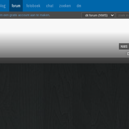
log
forum
fotoboek
chat
zoeken
dm
om een gratis account aan te maken
.
NWS
D