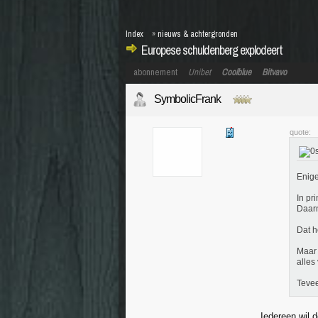
Index
»
nieuws & achtergronden
Europese schuldenberg explodeert
abonnement
Unibet
Coolblue
Bitvavo
SymbolicFrank
quote:
Enige
In pr
Daarn
Dat h
Maar 
alles
Tevee
Iedereen wil d