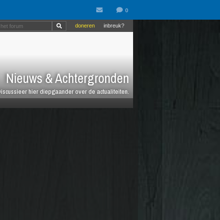
doneren
inbreuk?
Nieuws & Achtergronden
iscussieer hier diepgaander over de actualiteiten.