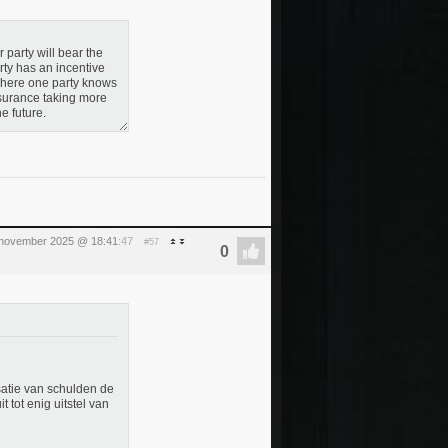
 party will bear the
rty has an incentive
 where one party knows
nsurance taking more
e future.
 november 2025 @ 18:41
:47
#57
isatie van schulden de
tot enig uitstel van