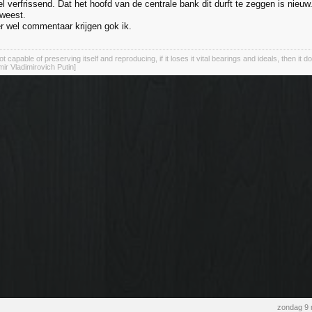
el verfrissend. Dat het hoofd van de centrale bank dit durft te zeggen is nieuw
weest.
er wel commentaar krijgen gok ik.
not capable of preserving itself and reproducing, if it loses it vital bearings and ideals, then it d
mir Vladimirovich Putin]
zondag 9