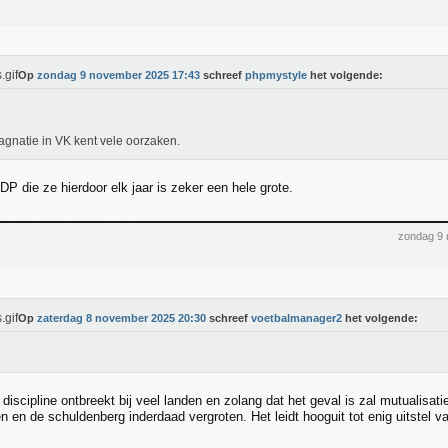
Op
zondag 9 november 2025 17:43
schreef
phpmystyle
het volgende:
agnatie in VK kent vele oorzaken.
P die ze hierdoor elk jaar is zeker een hele grote.
zondag 9
Op
zaterdag 8 november 2025 20:30
schreef
voetbalmanager2
het volgende:
discipline ontbreekt bij veel landen en zolang dat het geval is zal mutualisat
en de schuldenberg inderdaad vergroten. Het leidt hooguit tot enig uitstel van