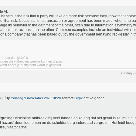
e AI:
 hazard is the risk that a party will take on more risk because they know that another
 of that risk. It occurs after a transaction or agreement has been made, when one pa
ange its behavior to the detriment of the other, often due to information asymmetry
about their actions than the other. Common examples include an individual with i
, or a company that has been bailed out by the government behaving recklessly in th
apot dan je lief is.
ruggen die vrijheid en weelde kunnen dragen
want zodra je nuttig bent wordt je gebruikt
zondag 9
Op
zondag 9 november 2025 18:20
schreef
Digi2
het volgende:
grotings discipline ontbreekt bij veel landen en zolang dat het geval is zal mutual
l hazard' doen toenemen en de schuldenberg inderdaad vergroten. Het leidt hooguit 
ie, niet tot afstel.