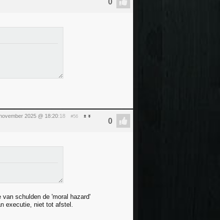
 november 2025 @ 18:20
:18
#56
ie van schulden de 'moral hazard'
 executie, niet tot afstel.