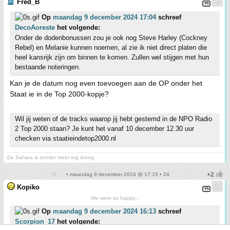
Fred_B
Op
maandag 9 december 2024 17:04
schreef
DecoAoreste
het volgende:
Onder de dodenbonussen zou je ook nog Steve Harley (Cockney
Rebel) en Melanie kunnen noemen, al zie ik niet direct platen die
heel kansrijk zijn om binnen te komen. Zullen wel stijgen met hun
bestaande noteringen.
Kan je de datum nog even toevoegen aan de OP onder het
Staat ie in de Top 2000-kopje?
Wil jij weten of de tracks waarop jij hebt gestemd in de NPO Radio
2 Top 2000 staan? Je kunt het vanaf 10 december 12.30 uur
checken via staatieindetop2000.nl
De Sahara is zonder meer erg droog.
• maandag 9 december 2024 @ 17:15 • 24
Kopiko
We were so happy...
Op
maandag 9 december 2024 16:13
schreef
Scorpion_17
het volgende: