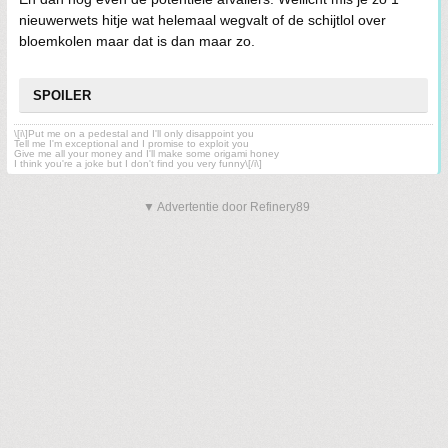
nieuwerwets hitje wat helemaal wegvalt of de schijtlol over
bloemkolen maar dat is dan maar zo.
SPOILER
\[i\]Put me on a pedestal and I'll only disappoint you
Tell me I'm exceptional and I promise to exploit you
Give me all your money and I'll make some origami honey
I think you're a joke but I don't find you very funny\[/i\]
▼ Advertentie door Refinery89