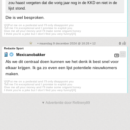
zou haast vergeten dat die vorig jaar nog in de KKD en niet in de
lijst stond.
Die is wel besproken.
\[i\]Put me on a pedestal and I'll only disappoint you
Tell me I'm exceptional and I promise to exploit you
Give me all your money and I'll make some origami honey
I think you're a joke but I don't find you very funny\[/i\]
• maandag 9 december 2024 @ 16:26 • 12
Redactie Sport
Mexicanobakker
Als we dit centraal doen kunnen we het denk ik best snel voor
elkaar krijgen. Ik ga zo even een lijst potentiele nieuwkomers
maken.
\[i\]Put me on a pedestal and I'll only disappoint you
Tell me I'm exceptional and I promise to exploit you
Give me all your money and I'll make some origami honey
I think you're a joke but I don't find you very funny\[/i\]
▼ Advertentie door Refinery89