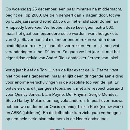
Op woensdag 25 december, een paar minuten na middernacht,
begint de Top 2000. De trein dendert dan 7 dagen door, tot we
op Oudejaarsavond rond 23:55 uur het eindstation Bohemian
Rhapsody bereiken. We hebben deze keer geen extra 500,
maar het gaat een bijzondere editie worden, want het geklets
van Gijs Staverman zal niet meer onderbroken worden door
hinderlijke intro’s. Hij is namelijk vertrokken. En er zijn nog wat
veranderingen in het DJ team. Zo gaan we het jaar uit met het
eigentijdse geluid van André Rieu-ontdekker Jeroen van Inkel.
Vorig jaar bleef de Top 11 van de lijst exact gelijk. Dat zal vast
niet nog eens gebeuren, maar er lijkt geen dringende aanleiding
voor enorme verschuivingen in de absolute top van de lijst. Er
ontvielen ons dit jaar geen topnamen, met alle respect uiteraard
voor Quincy Jones, Liam Payne, Def Rhymz, Sergio Mendes,
Steve Harley, Melanie en nog vele anderen. In positiever nieuws
hebben we onder meer Oasis (reünie), Linkin Park (nieuw werk)
en ABBA (jubileum). En de liefhebber kan zich gaan verheugen
op een hele serie binnenkomers in de Nederlandse taal.