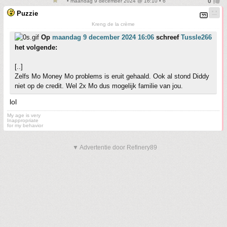
• maandag 9 december 2024 @ 16:10 • 6
Puzzie
Kreng de la crème
Op
maandag 9 december 2024 16:06
schreef
Tussle266
het volgende:
[..]
Zelfs Mo Money Mo problems is eruit gehaald. Ook al stond Diddy
niet op de credit. Wel 2x Mo dus mogelijk familie van jou.
lol
My age is very
Inappropriate
for my behavior
▼ Advertentie door Refinery89