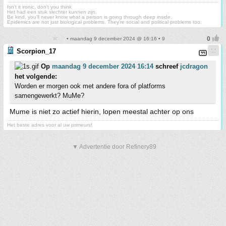
Isn't it ironic, don't you think
Het had een stuk slechter kunnen zijn.
Be kind, you'll never know what a person is going through deep inside.
Epidemics are not just biological problems. They’re social and political problems too.
• maandag 9 december 2024 @ 16:16 • 9
Scorpion_17
Op
maandag 9 december 2024 16:14
schreef
jcdragon
het volgende:
Worden er morgen ook met andere fora of platforms
samengewerkt? MuMe?
Mume is niet zo actief hierin, lopen meestal achter op ons
Het beste adres voor al uw primeurs!
▼ Advertentie door Refinery89