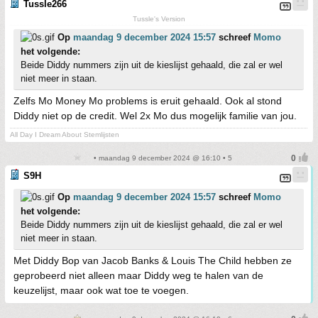
Tussle266
Tussle's Version
Op
maandag 9 december 2024 15:57
schreef
Momo
het volgende:
Beide Diddy nummers zijn uit de kieslijst gehaald, die zal er wel
niet meer in staan.
Zelfs Mo Money Mo problems is eruit gehaald. Ook al stond
Diddy niet op de credit. Wel 2x Mo dus mogelijk familie van jou.
All Day I Dream About Stemlijsten
• maandag 9 december 2024 @ 16:10 • 5
S9H
Op
maandag 9 december 2024 15:57
schreef
Momo
het volgende:
Beide Diddy nummers zijn uit de kieslijst gehaald, die zal er wel
niet meer in staan.
Met Diddy Bop van Jacob Banks & Louis The Child hebben ze
geprobeerd niet alleen maar Diddy weg te halen van de
keuzelijst, maar ook wat toe te voegen.