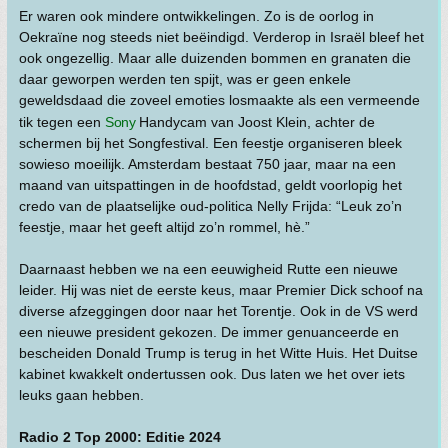
Er waren ook mindere ontwikkelingen. Zo is de oorlog in
Oekraïne nog steeds niet beëindigd. Verderop in Israël bleef het
ook ongezellig. Maar alle duizenden bommen en granaten die
daar geworpen werden ten spijt, was er geen enkele
geweldsdaad die zoveel emoties losmaakte als een vermeende
tik tegen een
Sony
Handycam van Joost Klein, achter de
schermen bij het Songfestival. Een feestje organiseren bleek
sowieso moeilijk. Amsterdam bestaat 750 jaar, maar na een
maand van uitspattingen in de hoofdstad, geldt voorlopig het
credo van de plaatselijke oud-politica Nelly Frijda: “Leuk zo’n
feestje, maar het geeft altijd zo’n rommel, hè.”
Daarnaast hebben we na een eeuwigheid Rutte een nieuwe
leider. Hij was niet de eerste keus, maar Premier Dick schoof na
diverse afzeggingen door naar het Torentje. Ook in de VS werd
een nieuwe president gekozen. De immer genuanceerde en
bescheiden Donald Trump is terug in het Witte Huis. Het Duitse
kabinet kwakkelt ondertussen ook. Dus laten we het over iets
leuks gaan hebben.
Radio 2 Top 2000: Editie 2024