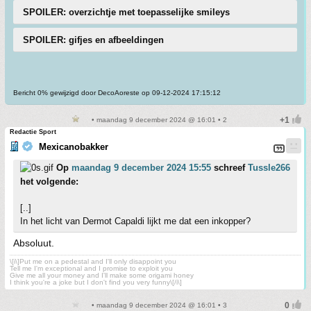
SPOILER: overzichtje met toepasselijke smileys
SPOILER: gifjes en afbeeldingen
Bericht 0% gewijzigd door DecoAoreste op 09-12-2024 17:15:12
• maandag 9 december 2024 @ 16:01 • 2
Redactie Sport
Mexicanobakker
Op
maandag 9 december 2024 15:55
schreef
Tussle266
het volgende:
[..]
In het licht van Dermot Capaldi lijkt me dat een inkopper?
Absoluut.
\[i\]Put me on a pedestal and I'll only disappoint you
Tell me I'm exceptional and I promise to exploit you
Give me all your money and I'll make some origami honey
I think you're a joke but I don't find you very funny\[/i\]
• maandag 9 december 2024 @ 16:01 • 3