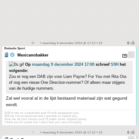
• maandag 9 december 2024 @ 17:12 • 22
Redactie Sport
Mexicanobakker
Op
maandag 9 december 2024 17:00
schreef
S9H
het
volgende:
Zou er nog een DAB zijn voor Liam Payne? For You met Rita Ora
of nog een nieuw One Direction-nummer? Of alleen maar stijgers
van de huidige nummers.
Zal wel vooral al in de lijst bestaand materiaal zijn wat gegund
wordt.
\[i\]Put me on a pedestal and I'll only disappoint you
Tell me I'm exceptional and I promise to exploit you
Give me all your money and I'll make some origami honey
I think you're a joke but I don't find you very funny\[/i\]
• maandag 9 december 2024 @ 17:12 • 23