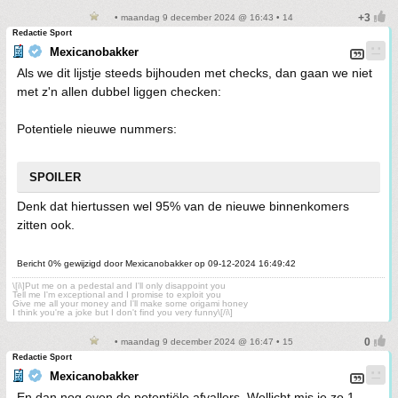
• maandag 9 december 2024 @ 16:43 • 14
Redactie Sport
Mexicanobakker
Als we dit lijstje steeds bijhouden met checks, dan gaan we niet
met z'n allen dubbel liggen checken:
Potentiele nieuwe nummers:
SPOILER
Denk dat hiertussen wel 95% van de nieuwe binnenkomers
zitten ook.
Bericht 0% gewijzigd door Mexicanobakker op 09-12-2024 16:49:42
\[i\]Put me on a pedestal and I'll only disappoint you
Tell me I'm exceptional and I promise to exploit you
Give me all your money and I'll make some origami honey
I think you're a joke but I don't find you very funny\[/i\]
• maandag 9 december 2024 @ 16:47 • 15
Redactie Sport
Mexicanobakker
En dan nog even de potentiële afvallers. Wellicht mis je zo 1