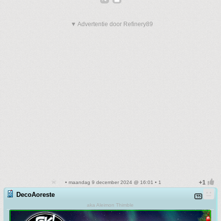
▼ Advertentie door Refinery89
• maandag 9 december 2024 @ 16:01 • 1
DecoAoreste
aka Aleimon Thimble