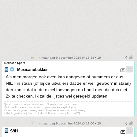
• maandag 9 december 2024 @ 16:58 • 19
Redactie Sport
Mexicanobakker
Als men morgen ook even kan aangeven of nummers er dus
NIET in staan (of bij de uitvallers dat ze er wel 'gewoon' in staan)
dan kan ik dat in de excel toevoegen en hoeft men die dus niet
2x te checken. Ik zal de lijstjes wel geregeld updaten.
\[i\]Put me on a pedestal and I'll only disappoint you
Tell me I'm exceptional and I promise to exploit you
Give me all your money and I'll make some origami honey
I think you're a joke but I don't find you very funny\[/i\]
• maandag 9 december 2024 @ 17:00 • 20
S9H