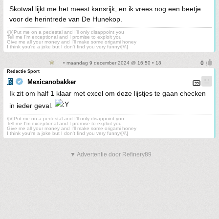
Skotwal lijkt me het meest kansrijk, en ik vrees nog een beetje
voor de herintrede van De Hunekop.
\[i\]Put me on a pedestal and I'll only disappoint you
Tell me I'm exceptional and I promise to exploit you
Give me all your money and I'll make some origami honey
I think you're a joke but I don't find you very funny\[/i\]
• maandag 9 december 2024 @ 16:50 • 18
Redactie Sport
Mexicanobakker
Ik zit om half 1 klaar met excel om deze lijstjes te gaan checken
in ieder geval.
\[i\]Put me on a pedestal and I'll only disappoint you
Tell me I'm exceptional and I promise to exploit you
Give me all your money and I'll make some origami honey
I think you're a joke but I don't find you very funny\[/i\]
▼ Advertentie door Refinery89