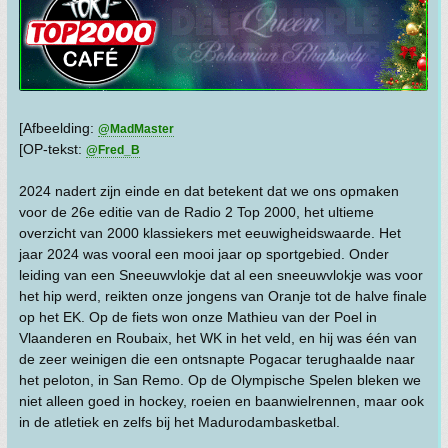
[Afbeelding:
@MadMaster
[OP-tekst:
@Fred_B
2024 nadert zijn einde en dat betekent dat we ons opmaken
voor de 26e editie van de Radio 2 Top 2000, het ultieme
overzicht van 2000 klassiekers met eeuwigheidswaarde. Het
jaar 2024 was vooral een mooi jaar op sportgebied. Onder
leiding van een Sneeuwvlokje dat al een sneeuwvlokje was voor
het hip werd, reikten onze jongens van Oranje tot de halve finale
op het EK. Op de fiets won onze Mathieu van der Poel in
Vlaanderen en Roubaix, het WK in het veld, en hij was één van
de zeer weinigen die een ontsnapte Pogacar terughaalde naar
het peloton, in San Remo. Op de Olympische Spelen bleken we
niet alleen goed in hockey, roeien en baanwielrennen, maar ook
in de atletiek en zelfs bij het Madurodambasketbal.