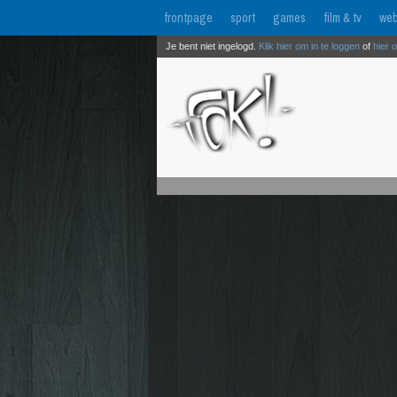
frontpage
sport
games
film & tv
web
Je bent niet ingelogd.
Klik hier om in te loggen
of
hier 