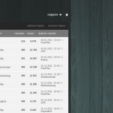
volgende
actieve topics
nieuwe topics
er
reacties
views
laatste reactie
06-01-2012 19:34
:13
210
9.579
FritsFlits
01-01-2012 21:14
:51
lits
300
12.783
LDS
01-01-2012 03:03
:46
lits
301
14.067
Karina
31-12-2011 23:30
:35
ezemaar
300
12.538
FritsFlits
31-12-2011 21:38
:57
erbotsing
300
11.915
Doedezemaar
31-12-2011 20:35
:00
lits
300
11.208
Klinkerbotsing
31-12-2011 19:40
:22
300
11.240
FritsFlits
31-12-2011 18:41
:30
alk3r
300
9.176
LDS
31-12-2011 18:01
:53
lits
300
9.443
Daywalk3r