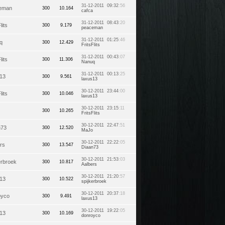
31-12-2011 09:32
:56
eman
300
10.164
cafca
31-12-2011 08:43
:20
lits
300
9.179
peaceman
31-12-2011 01:25
:46
q
300
12.429
FritsFlits
31-12-2011 00:43
:07
lits
300
11.306
Nanuq
31-12-2011 00:13
:25
s13
300
9.561
laxus13
30-12-2011 23:44
:00
lits
300
10.046
laxus13
30-12-2011 23:15
:11
300
10.265
FritsFlits
30-12-2011 22:47
:51
n73
300
12.520
MaJo
30-12-2011 22:22
:05
rs
300
13.547
Diaan73
30-12-2011 21:53
:03
erbroek
300
10.817
Aalbers
30-12-2011 21:20
:57
s13
300
10.522
spijkerbroek
30-12-2011 20:37
:18
oyco
300
9.491
laxus13
30-12-2011 19:22
:05
s13
300
10.169
donroyco