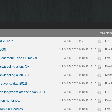
topicstart
d 2012 in!
1
2
3
4
5
6
7
8
9
LDS
»
2000!
1
2
3
4
5
6
7
8
9
10
11
12
13
FritsF
»
 iedereen! Top2000 rocks!
1
2
3
4
5
6
7
8
9
10
11
12
13
FritsF
»
arwisseling allen. O+
1
2
3
4
5
6
7
8
9
10
11
12
13
Doed
»
arwisseling allen. O+
1
2
3
4
5
6
7
8
9
10
11
12
13
Klink
»
arsavond, dag 2011!
1
2
3
4
5
6
7
8
9
10
11
12
13
FritsF
»
men langzaam afscheid van 2011
1
2
3
4
5
6
7
8
9
10
11
12
13
LDS
»
ren het einde.
1
2
3
4
5
6
7
8
9
10
11
12
13
Dayw
»
 Top2000 loodjes
1
2
3
4
5
6
7
8
9
10
11
12
13
FritsF
»