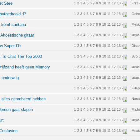
et Stee
1
2
3
4
5
6
7
8
9
10
11
12
13
FritsF
»
apotgedraaid :P
1
2
3
4
5
6
7
8
9
10
11
12
13
Gehe
»
t komt santana
1
2
3
4
5
6
7
8
9
10
11
12
13
Mexi
»
 Akoestische gitaar
1
2
3
4
5
6
7
8
9
10
11
12
13
laxu
»
ow Super O+
1
2
3
4
5
6
7
8
9
10
11
12
13
Diaa
»
s To Chat The Top 2000
1
2
3
4
5
6
7
8
9
10
11
12
13
Scor
»
Drijfzand heeft geen Memory
1
2
3
4
5
6
7
8
9
10
11
12
13
laxu
»
el onderweg
1
2
3
4
5
6
7
8
9
10
11
12
13
laxu
»
1
2
3
4
5
6
7
8
9
10
11
12
13
Flitsp
»
e alles geprobeerd hebben
1
2
3
4
5
6
7
8
9
10
11
12
13
Nanu
»
dereen gaat slapen
1
2
3
4
5
6
7
8
9
10
11
12
13
MaJo
»
urt
1
2
3
4
5
6
7
8
9
10
11
12
13
laxu
»
 Confusion
1
2
3
4
5
6
7
8
9
10
11
12
13
Mexi
»