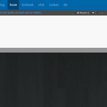
log
forum
fotoboek
chat
zoeken
dm
om een gratis account aan te maken
.