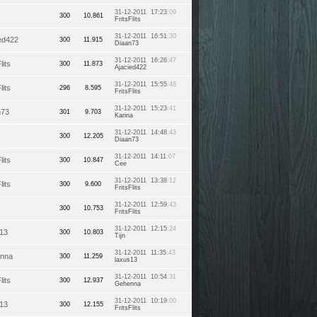
31-12-2011 17:23
:09
300
10.861
FritsFlits
31-12-2011 16:51
:30
ed422
300
11.915
Diaan73
31-12-2011 16:26
:47
lits
300
11.873
Ajacied422
31-12-2011 15:55
:48
lits
296
8.595
FritsFlits
31-12-2011 15:23
:41
n73
301
9.703
Karina
31-12-2011 14:48
:43
300
12.205
Diaan73
31-12-2011 14:11
:07
lits
300
10.847
Cee
31-12-2011 13:38
:12
lits
300
9.600
FritsFlits
31-12-2011 12:59
:43
300
10.753
FritsFlits
31-12-2011 12:15
:24
s13
300
10.803
Tijn
31-12-2011 11:35
:43
nna
300
11.259
laxus13
31-12-2011 10:54
:31
lits
300
12.937
Gehenna
31-12-2011 10:19
:00
s13
300
12.155
FritsFlits