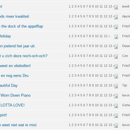
h!
1
2
3
4
5
6
7
8
9
10
11
12
13
leeell
»
eds meer kwaliteit
1
2
3
4
5
6
7
8
9
10
11
12
13
Ajaci
»
n the dock of the appelflap
1
2
3
4
5
6
7
8
9
10
11
12
13
FritsF
»
Holiday
1
2
3
4
5
6
7
8
9
10
11
12
FritsF
»
n joelend het jaar uit.
1
2
3
4
5
6
7
8
9
10
11
12
13
Diaa
»
rt u zich deze noch-och-och?
1
2
3
4
5
6
7
8
9
10
11
12
13
Cee
»
weet en oliebollen!
1
2
3
4
5
6
7
8
9
10
11
12
13
FritsF
»
u en nog eens Dru
1
2
3
4
5
6
7
8
9
10
11
12
13
FritsF
»
autiful Day
1
2
3
4
5
6
7
8
9
10
11
12
13
Tijn
»
en Worn Down Piano
1
2
3
4
5
6
7
8
9
10
11
12
13
laxu
»
LE LOTTA LOVE!
1
2
3
4
5
6
7
8
9
10
11
12
13
Gehe
»
irit!
1
2
3
4
5
6
7
8
9
10
11
12
13
FritsF
»
 weet niet wat ie mist
1
2
3
4
5
6
7
8
9
10
11
12
13
laxu
»