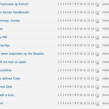
 hurricane op komst!
1
2
3
4
5
6
7
8
9
10
11
12
13
peac
»
en binnen handbereik!
1
2
3
4
5
6
7
8
9
10
11
12
13
FritsF
»
, money, money
1
2
3
4
5
6
7
8
9
10
11
12
13
Nanu
»
er
1
2
3
4
5
6
7
8
9
10
11
12
13
FritsF
»
 Hill
1
2
3
4
5
6
7
8
9
10
11
12
13
laxu
»
nachtje
1
2
3
4
5
6
7
8
9
10
11
12
13
FritsF
»
e weer zwijmelen op the Beatles
1
2
3
4
5
6
7
8
9
10
11
12
13
MaJo
»
l not tear us apart
1
2
3
4
5
6
7
8
9
10
11
12
13
Diaa
»
 sunshine
1
2
3
4
5
6
7
8
9
10
11
12
13
Aalbe
»
ds without Cuby
1
2
3
4
5
6
7
8
9
10
11
12
13
spijk
»
 met Skik
1
2
3
4
5
6
7
8
9
10
11
12
13
laxu
»
ith a kiss...
1
2
3
4
5
6
7
8
9
10
11
12
13
donr
»
in'
1
2
3
4
5
6
7
8
9
10
11
12
13
laxu
»