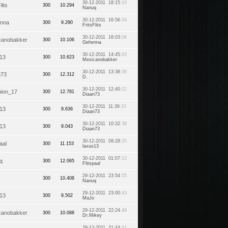
30-12-2011 18:15
:10
lits
300
10.294
Nanuq
30-12-2011 16:56
:34
nna
300
9.290
FritsFlits
30-12-2011 16:03
:08
canobakker
300
10.106
Gehenna
30-12-2011 14:45
:03
s13
300
10.623
Mexicanobakker
30-12-2011 13:38
:38
n73
300
12.312
D.
30-12-2011 12:40
:22
pion_17
300
12.781
Diaan73
30-12-2011 11:36
:10
s13
300
9.636
Diaan73
30-12-2011 10:32
:38
s13
300
9.043
Diaan73
30-12-2011 09:28
:20
aal
300
11.153
laxus13
30-12-2011 01:07
:13
q
300
12.065
Flitspaal
29-12-2011 23:54
:05
300
10.408
Nanuq
29-12-2011 23:00
:43
s13
300
9.502
MaJo
29-12-2011 22:24
:49
canobakker
300
10.088
Dr.Mikey
29-12-2011 21:44
:42