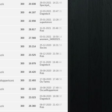
28-03-2021 14:21
:48
uck
300
20.939
Spockjuh_
12-03-2021 20:47
:31
300
44.167
Dagoduck
25-01-2021 13:28
:37
300
22.656
superkimmi
11-01-2021 20:49
:35
300
28.817
Rob
03-01-2021 19:50
:14
300
27.569
anoniem_04062023...
25-12-2020 16:31
:53
300
20.214
Socios
09-12-2020 21:59
:11
uck
300
23.525
Rob
07-11-2020 19:49
:44
300
19.979
Dagoduck
29-09-2020 18:16
:09
uck
300
18.420
Rob
17-09-2020 17:49
:58
Mopperkont
300
22.493
Ou-Tannu
19-08-2020 17:49
:01
uck
300
22.103
OscarMopperkont
03-08-2020 19:08
:32
300
23.023
Dagoduck
08-07-2020 21:43
:07
uck
300
28.360
Rob