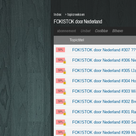
Index
»
topicreeksen
FOK!STOK door Nederland
abonnement
Unibet
Coolblue
Bitvavo
Topictitel
FOK!STOK door Nederland #307 ???
SPL
FOK!STOK door Nederland #306 Ni
SPL
FOK!STOK door Nederland #305 IJz
SPL
FOK!STOK door Nederland #304 Hol
SPL
FOK!STOK door Nederland #303 Wi
SPL
FOK!STOK door Nederland #302 Bre
SPL
FOK!STOK door Nederland #301 Raa
SPL
FOK!STOK door Nederland #300 S
SPL
FOK!STOK door Nederland #299 Mon
SPL