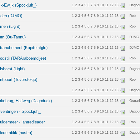
k-Ewijk (Spockjuh_)
1
2
3
4
5
6
7
8
9
10
11
12
13
Dagod
»
iden (DJMO)
1
2
3
4
5
6
7
8
9
10
11
12
13
Rob
»
nen (Light)
1
2
3
4
5
6
7
8
9
10
11
12
13
Rob
»
um (Ou-Tannu)
1
2
3
4
5
6
7
8
9
10
11
12
13
DJMO
»
anchement (KapiteinIglo)
1
2
3
4
5
6
7
8
9
10
11
12
13
DJMO
»
dstil (TARAraboemdijee)
1
2
3
4
5
6
7
8
9
10
11
12
13
Rob
»
horst (Light)
1
2
3
4
5
6
7
8
9
10
11
12
13
Dagod
»
poort (Toverstokje)
1
2
3
4
5
6
7
8
9
10
11
12
13
Rob
»
1
2
3
4
5
6
7
8
9
10
11
12
13
Dagod
»
kebrug, Halfweg (Dagoduck)
1
2
3
4
5
6
7
8
9
10
11
12
13
Oscar
»
verdingen - Spockjuh_
1
2
3
4
5
6
7
8
9
10
11
12
13
Dagod
»
idermeer - iamredleader
1
2
3
4
5
6
7
8
9
10
11
12
13
Rob
»
edemblik (nostra)
1
2
3
4
5
6
7
8
9
10
11
12
13
Dagod
»