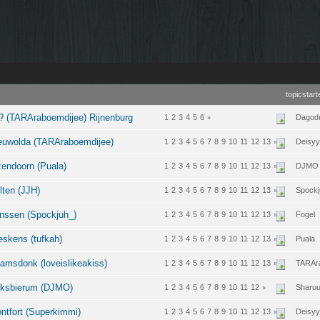
topicstart
 (TARAraboemdijee) Rijnenburg
1
2
3
4
5
6
Dagod
»
euwolda (TARAraboemdijee)
1
2
3
4
5
6
7
8
9
10
11
12
13
Deisyy
»
endoorn (Puala)
1
2
3
4
5
6
7
8
9
10
11
12
13
DJMO
»
ten (JJH)
1
2
3
4
5
6
7
8
9
10
11
12
13
Spockj
»
nssen (Spockjuh_)
1
2
3
4
5
6
7
8
9
10
11
12
13
Fogel
»
skens (tufkah)
1
2
3
4
5
6
7
8
9
10
11
12
13
Puala
»
msdonk (loveislikeakiss)
1
2
3
4
5
6
7
8
9
10
11
12
13
TARAr
»
eksbierum (DJMO)
1
2
3
4
5
6
7
8
9
10
11
12
Sharu
»
tfort (Superkimmi)
1
2
3
4
5
6
7
8
9
10
11
12
13
Deisyy
»