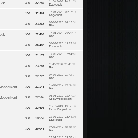
11-06-2020 16:21
:55
uck
300
32.280
Dagoduck
17-05-2020 01:17
:15
300
22.463
Dagoduck
06-05-2020 09:12
:31
300
33.346
Piles
17-04-2020 20:21
:12
uck
300
22.400
Rob
30-03-2020 19:23
:09
300
36.482
Dagoduck
10-01-2020 12:54
:51
300
21.173
Rob
11-11-2019 23:43
:36
300
23.286
Rob
07-09-2019 11:42
:04
300
22.727
Rob
15-08-2019 20:35
:06
Mopperkont
300
21.144
Rob
03-08-2019 10:47
:27
Mopperkont
300
22.565
OscarMopperkont
11-07-2019 19:04
:06
300
23.698
OscarMopperkont
20-06-2019 23:49
:08
300
18.556
Dagoduck
27-05-2019 08:00
:07
300
26.042
Rob
27-04-2019 22:57
:41