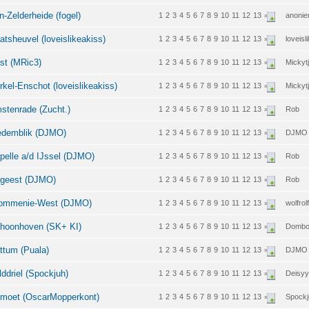
Zelderheide (fogel)
1
2
3
4
5
6
7
8
9
10
11
12
13
anonie
»
sheuvel (loveislikeakiss)
1
2
3
4
5
6
7
8
9
10
11
12
13
loveisl
»
st (MRic3)
1
2
3
4
5
6
7
8
9
10
11
12
13
Mickyt
»
el-Enschot (loveislikeakiss)
1
2
3
4
5
6
7
8
9
10
11
12
13
Mickyt
»
tenrade (Zucht.)
1
2
3
4
5
6
7
8
9
10
11
12
13
Rob
»
edemblik (DJMO)
1
2
3
4
5
6
7
8
9
10
11
12
13
DJMO
»
elle a/d IJssel (DJMO)
1
2
3
4
5
6
7
8
9
10
11
12
13
Rob
»
tgeest (DJMO)
1
2
3
4
5
6
7
8
9
10
11
12
13
Rob
»
rommenie-West (DJMO)
1
2
3
4
5
6
7
8
9
10
11
12
13
wolfrolf
»
hoonhoven (SK+ KI)
1
2
3
4
5
6
7
8
9
10
11
12
13
Domboh
»
tum (Puala)
1
2
3
4
5
6
7
8
9
10
11
12
13
DJMO
»
driel (Spockjuh)
1
2
3
4
5
6
7
8
9
10
11
12
13
Deisyy
»
moet (OscarMopperkont)
1
2
3
4
5
6
7
8
9
10
11
12
13
Spockj
»