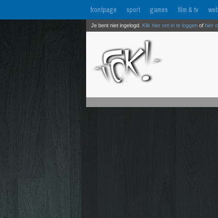
frontpage
sport
games
film & tv
web
Je bent niet ingelogd.
Klik hier om in te loggen
of
hier 