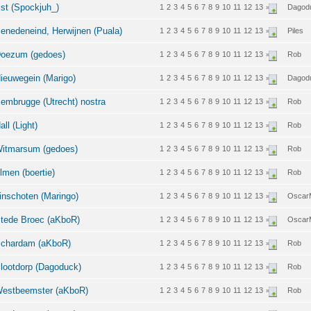
st (Spockjuh_)
1
2
3
4
5
6
7
8
9
10
11
12
13
Dagod
»
nedeneind, Herwijnen (Puala)
1
2
3
4
5
6
7
8
9
10
11
12
13
Piles
»
Doezum (gedoes)
1
2
3
4
5
6
7
8
9
10
11
12
13
Rob
»
ieuwegein (Marigo)
1
2
3
4
5
6
7
8
9
10
11
12
13
Dagod
»
mbrugge (Utrecht) nostra
1
2
3
4
5
6
7
8
9
10
11
12
13
Rob
»
l (Light)
1
2
3
4
5
6
7
8
9
10
11
12
13
Rob
»
Witmarsum (gedoes)
1
2
3
4
5
6
7
8
9
10
11
12
13
Rob
»
men (boertie)
1
2
3
4
5
6
7
8
9
10
11
12
13
Rob
»
nschoten (Maringo)
1
2
3
4
5
6
7
8
9
10
11
12
13
Oscar
»
tede Broec (aKboR)
1
2
3
4
5
6
7
8
9
10
11
12
13
Oscar
»
Schardam (aKboR)
1
2
3
4
5
6
7
8
9
10
11
12
13
Rob
»
lootdorp (Dagoduck)
1
2
3
4
5
6
7
8
9
10
11
12
13
Rob
»
Westbeemster (aKboR)
1
2
3
4
5
6
7
8
9
10
11
12
13
Rob
»