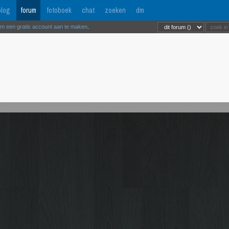
log
forum
fotoboek
chat
zoeken
dm
om een gratis account aan te maken
.