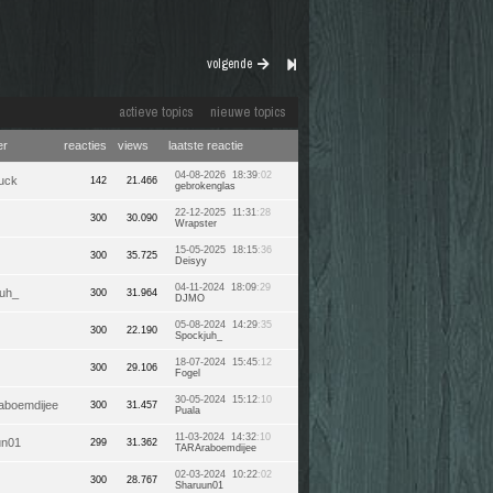
volgende
actieve topics
nieuwe topics
er
reacties
views
laatste reactie
04-08-2026 18:39
:02
uck
142
21.466
gebrokenglas
22-12-2025 11:31
:28
300
30.090
Wrapster
15-05-2025 18:15
:36
300
35.725
Deisyy
04-11-2024 18:09
:29
uh_
300
31.964
DJMO
05-08-2024 14:29
:35
300
22.190
Spockjuh_
18-07-2024 15:45
:12
300
29.106
Fogel
30-05-2024 15:12
:10
aboemdijee
300
31.457
Puala
11-03-2024 14:32
:10
un01
299
31.362
TARAraboemdijee
02-03-2024 10:22
:02
300
28.767
Sharuun01