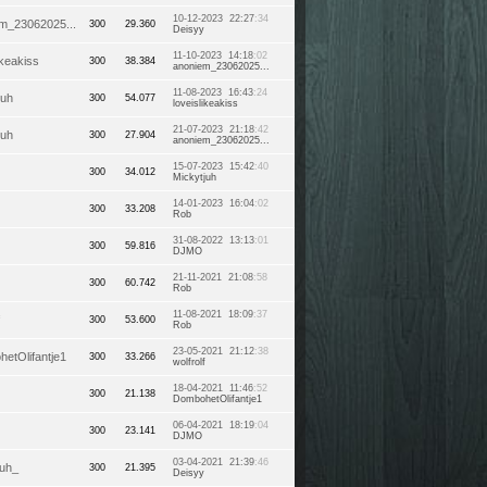
10-12-2023 22:27
:34
m_23062025...
300
29.360
Deisyy
11-10-2023 14:18
:02
ikeakiss
300
38.384
anoniem_23062025...
11-08-2023 16:43
:24
juh
300
54.077
loveislikeakiss
21-07-2023 21:18
:42
juh
300
27.904
anoniem_23062025...
15-07-2023 15:42
:40
300
34.012
Mickytjuh
14-01-2023 16:04
:02
300
33.208
Rob
31-08-2022 13:13
:01
300
59.816
DJMO
21-11-2021 21:08
:58
300
60.742
Rob
11-08-2021 18:09
:37
300
53.600
Rob
23-05-2021 21:12
:38
etOlifantje1
300
33.266
wolfrolf
18-04-2021 11:46
:52
300
21.138
DombohetOlifantje1
06-04-2021 18:19
:04
300
23.141
DJMO
03-04-2021 21:39
:46
uh_
300
21.395
Deisyy